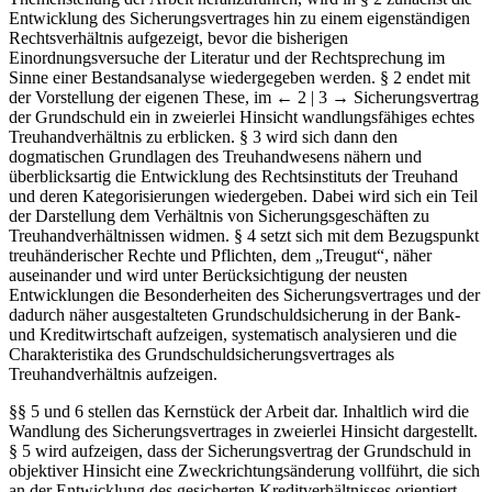
Entwicklung des Sicherungsvertrages hin zu einem eigenständigen
Rechtsverhältnis aufgezeigt, bevor die bisherigen
Einordnungsversuche der Literatur und der Rechtsprechung im
Sinne einer Bestandsanalyse wiedergegeben werden. § 2 endet mit
der Vorstellung der eigenen These, im
← 2 | 3 →
Sicherungsvertrag
der Grundschuld ein in zweierlei Hinsicht wandlungsfähiges echtes
Treuhandverhältnis zu erblicken. § 3 wird sich dann den
dogmatischen Grundlagen des Treuhandwesens nähern und
überblicksartig die Entwicklung des Rechtsinstituts der Treuhand
und deren Kategorisierungen wiedergeben. Dabei wird sich ein Teil
der Darstellung dem Verhältnis von Sicherungsgeschäften zu
Treuhandverhältnissen widmen. § 4 setzt sich mit dem Bezugspunkt
treuhänderischer Rechte und Pflichten, dem „Treugut“, näher
auseinander und wird unter Berücksichtigung der neusten
Entwicklungen die Besonderheiten des Sicherungsvertrages und der
dadurch näher ausgestalteten Grundschuldsicherung in der Bank-
und Kreditwirtschaft aufzeigen, systematisch analysieren und die
Charakteristika des Grundschuldsicherungsvertrages als
Treuhandverhältnis aufzeigen.
§§ 5 und 6 stellen das Kernstück der Arbeit dar. Inhaltlich wird die
Wandlung des Sicherungsvertrages in zweierlei Hinsicht dargestellt.
§ 5 wird aufzeigen, dass der Sicherungsvertrag der Grundschuld in
objektiver Hinsicht eine Zweckrichtungsänderung vollführt, die sich
an der Entwicklung des gesicherten Kreditverhältnisses orientiert.