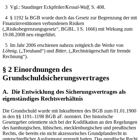
3
Vgl.: Staudinger Eckpfeiler/
Kessal-Wulf,
S. 408.
4
§ 1192 Ia BGB wurde durch das Gesetz zur Begrenzung der mit
Finanzinvestitionen verbundenen Risiken
(„Risikobegrenzungsgesetz“, BGBL. I S. 1666) mit Wirkung zum
19.08.2008 neu eingeführt.
5
Im Jahr 2006 erschienen nahezu zeitgleich die Werke von
Löhnig
, („Treuhand“) und
Bitter
, („Rechtsträgerschaft für fremde
Rechnung“).
§ 2 Einordnungen des
Grundschuldsicherungsvertrages
A. Die Entwicklung des Sicherungsvertrages als
eigenständiges Rechtsverhältnis
Die Grundschuld wurde mit Inkrafttreten des BGB zum 01.01.1900
in den §§ 1191–1198 BGB aF. normiert. Der historische
Gesetzgeber orientierte sich bei der Kodifikation an den Regelungen
des hamburgischen, lübischen, mecklenburgischen und preußischen
Rechts, die bereits ein nicht akzessorisches Grundpfandrecht in
unterschiedlicher Ausformung geregelt hatten. Das preußische Recht