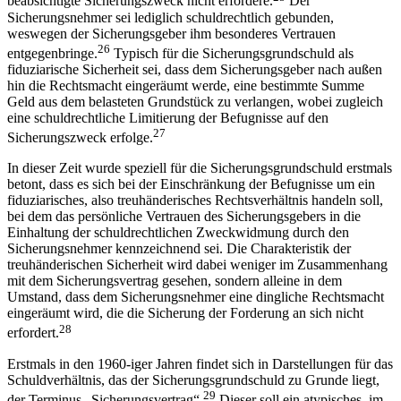
beabsichtigte Sicherungszweck nicht erfordere.
Der
Sicherungsnehmer sei lediglich schuldrechtlich gebunden,
weswegen der Sicherungsgeber ihm besonderes Vertrauen
26
entgegenbringe.
Typisch für die Sicherungsgrundschuld als
fiduziarische Sicherheit sei, dass dem Sicherungsgeber nach außen
hin die Rechtsmacht eingeräumt werde, eine bestimmte Summe
Geld aus dem belasteten Grundstück zu verlangen, wobei zugleich
eine schuldrechtliche Limitierung der Befugnisse auf den
27
Sicherungszweck erfolge.
In dieser Zeit wurde speziell für die Sicherungsgrundschuld erstmals
betont, dass es sich bei der Einschränkung der Befugnisse um ein
fiduziarisches, also treuhänderisches Rechtsverhältnis handeln soll,
bei dem das persönliche Vertrauen des Sicherungsgebers in die
Einhaltung der schuldrechtlichen Zweckwidmung durch den
Sicherungsnehmer kennzeichnend sei. Die Charakteristik der
treuhänderischen Sicherheit wird dabei weniger im Zusammenhang
mit dem Sicherungsvertrag gesehen, sondern alleine in dem
Umstand, dass dem Sicherungsnehmer eine dingliche Rechtsmacht
eingeräumt wird, die die Sicherung der Forderung an sich nicht
28
erfordert.
Erstmals in den 1960-iger Jahren findet sich in Darstellungen für das
Schuldverhältnis, das der Sicherungsgrundschuld zu Grunde liegt,
29
der Terminus „Sicherungsvertrag“.
Dieser soll ein atypisches, im