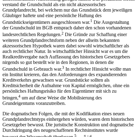
verstand die Grundschuld als ein nicht akzessorisches
Grundpfandrecht, bei welchem nur das Grundstück dem jeweiligen
Gläubiger haftete und eine persönliche Haftung des
1
Grundstückseigentümers ausgeschlossen war.
Die Ausgestaltung
der Grundschuld im BGB entsprach daher den schon vorhandenen
2
landesrechtlichen Regelungen.
Die Gründe zur Schaffung einer
weiteren Grundpfandrechtsform neben der allseits bekannten
akzessorischen Hypothek waren dabei sowohl wirtschaftlicher als
auch rechtlicher Natur. In wirtschaftlicher Hinsicht war es um die
Realkreditvergabe nach Auffassung des historischen Gesetzgebers
nirgends so gut bestellt wie in den Regionen, in denen die
3
Grundschuld in Gebrauch war.
In rechtlicher Hinsicht wollte man
ein Institut kreieren, das den Anforderungen des expandierenden
Kreditverkehrs gewachsen war. Grundstücke sollten als
Kreditsicherheit die Aufnahme von Kapital ermöglichen, ohne ein
persönliches Haftungsrisiko für den Eigentümer mit sich zu
4
bringen,
um auf diese Weise die Mobilisierung des
Grundeigentums voranzutreiben.
Die dogmatischen Folgen, die mit der Kodifikation eines neuen
Grundpfandrechtstyps einhergehen würden, waren dem historischen
Gesetzgeber bewusst. Die juristische Konstruktion und dogmatische
Durchdringung des neugeschaffenen Rechtsinstitutes wurde
5