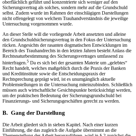
oberflächlich geführt und konzentrierte sich weniger auf den
Sicherungsvertrag als solches, sondern mehr auf die Grundschuld
selbst. Zudem wurde im Rahmen der einschlägigen Darstellungen
nicht offengelegt von welchem Trauhandverständnis die jeweilige
Untersuchung vorgenommen wurde.
An dieser Stelle will die vorliegende Arbeit ansetzten und alleine
den Grundschuldsicherungsvertrag in den Fokus der Untersuchung
rücken. Angesichts der rasanten dogmatischen Entwicklungen im
Bereich des Trauhandrechts in den letzten Jahren besteht Anlass die
Rechtsnaturbestimmung des Sicherungsvertrages umfassend zu
5
hinterfragen.
Da es sich bei der gesamten Materie um „gelebtes“
Recht handelt, welches maßgeblich durch die Praxis der Banken
und Kreditinstitute sowie die Entscheidungspraxis der
Rechtsprechung geprägt wird, ist es unumgänglich aktuelle
Problemstellungen in die Untersuchung miteinzubinden. Schließlich
müssen auch wirtschaftliche Gesichtspunkte berücksichtigt werden,
um der praktischen Bedeutung der Sicherungsgrundschuld bei
Finanzierungs- und Sicherungsgeschäften gerecht zu werden.
B. Gang der Darstellung
Die Arbeit gliedert sich in sieben Kapitel. Nach einer kurzen
Einführung, die das zugleich die Aufgabe übernimmt an die
Themenstellung der Arbeit heranzuführen, wird in § 2 zunächst die