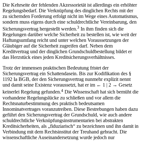
Die Kehrseite der fehlenden Akzessorietät ist allerdings ein erhöhter
Regelungsbedarf. Die Verknüpfung des dinglichen Rechts mit der
zu sichernden Forderung erfolgt nicht im Wege eines Automatismus,
sondern muss eigens durch eine schuldrechtliche Vereinbarung, den
3
Sicherungsvertrag hergestellt werden.
In ihm finden sich die
Regelungen darüber welche Sicherheit zu bestellen ist, wie weit der
Haftungsumfang reicht und unter welchen Voraussetzungen der
Gläubiger auf die Sicherheit zugreifen darf. Neben dem
Kreditvertrag und der dinglichen Grundschuldbestellung bildet er
das Herzstück eines jeden Kreditsicherungsverhältnisses.
Trotz der immensen praktischen Bedeutung fristet der
Sicherungsvertrag ein Schattendasein. Bis zur Kodifikation des §
1192 Ia BGB, der den Sicherungsvertrag nunmehr explizit nennt
und damit seine Existenz voraussetzt, hat er im
← 1 | 2 →
Gesetz
4
keinerlei Regelung gefunden.
Die Wissenschaft hat sich bemüht die
vorhandene Regelungslücke zu schließen und vor allem die
Rechtsnaturbestimmung des praktisch bedeutsamen
Innominatvertrages voranzutreiben. Diese Bestrebungen haben dazu
geführt den Sicherungsvertrag der Grundschuld, wie auch andere
schuldrechtliche Verknüpfungsinstrumentarien bei abstrakten
Kreditsicherheiten, als „fiduziarisch“ zu bezeichnen und ihn damit in
Verbindung mit dem Rechtsinstitut der Treuhand gebracht. Die
wissenschaftliche Auseinandersetzung wurde jedoch nur