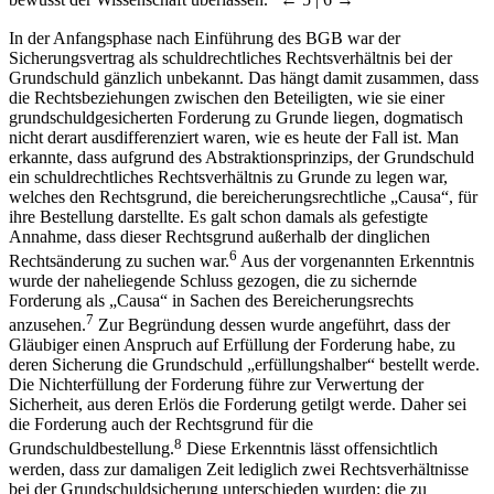
bewusst der Wissenschaft überlassen.
← 5 | 6 →
In der Anfangsphase nach Einführung des BGB war der
Sicherungsvertrag als schuldrechtliches Rechtsverhältnis bei der
Grundschuld gänzlich unbekannt. Das hängt damit zusammen, dass
die Rechtsbeziehungen zwischen den Beteiligten, wie sie einer
grundschuldgesicherten Forderung zu Grunde liegen, dogmatisch
nicht derart ausdifferenziert waren, wie es heute der Fall ist. Man
erkannte, dass aufgrund des Abstraktionsprinzips, der Grundschuld
ein schuldrechtliches Rechtsverhältnis zu Grunde zu legen war,
welches den Rechtsgrund, die bereicherungsrechtliche „Causa“, für
ihre Bestellung darstellte. Es galt schon damals als gefestigte
Annahme, dass dieser Rechtsgrund außerhalb der dinglichen
6
Rechtsänderung zu suchen war.
Aus der vorgenannten Erkenntnis
wurde der naheliegende Schluss gezogen, die zu sichernde
Forderung als „Causa“ in Sachen des Bereicherungsrechts
7
anzusehen.
Zur Begründung dessen wurde angeführt, dass der
Gläubiger einen Anspruch auf Erfüllung der Forderung habe, zu
deren Sicherung die Grundschuld „erfüllungshalber“ bestellt werde.
Die Nichterfüllung der Forderung führe zur Verwertung der
Sicherheit, aus deren Erlös die Forderung getilgt werde. Daher sei
die Forderung auch der Rechtsgrund für die
8
Grundschuldbestellung.
Diese Erkenntnis lässt offensichtlich
werden, dass zur damaligen Zeit lediglich zwei Rechtsverhältnisse
bei der Grundschuldsicherung unterschieden wurden: die zu