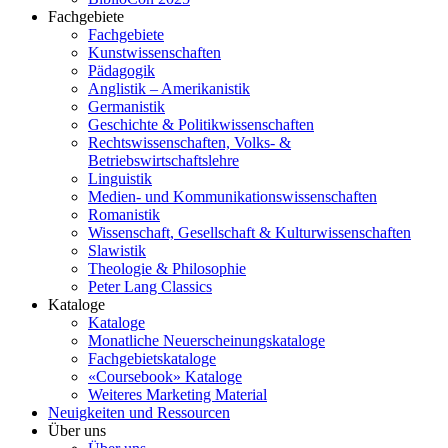
Fachgebiete
Fachgebiete
Kunstwissenschaften
Pädagogik
Anglistik – Amerikanistik
Germanistik
Geschichte & Politikwissenschaften
Rechtswissenschaften, Volks- &
Betriebswirtschaftslehre
Linguistik
Medien- und Kommunikationswissenschaften
Romanistik
Wissenschaft, Gesellschaft & Kulturwissenschaften
Slawistik
Theologie & Philosophie
Peter Lang Classics
Kataloge
Kataloge
Monatliche Neuerscheinungskataloge
Fachgebietskataloge
«Coursebook» Kataloge
Weiteres Marketing Material
Neuigkeiten und Ressourcen
Über uns