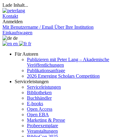
Lade Inhalt...
Kontakt
Anmelden
Mit Benutzername / Email
Über Ihre Institution
Einkaufswagen
de
en
fr
Für Autoren
Publizieren mit Peter Lang – Akademische
Veröffentlichungen
Publikationsanfrage
2026 Emerging Scholars Competition
Serviceleistungen
Serviceleistungen
Bibliotheken
Buchhändler
E-books
Open Access
Open EBA
Marketing & Presse
Probeexemplare
Veranstaltungen
BiblioCon 2025