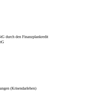
StG durch den Finanzplankredit
StG
rungen (Krisendarlehen)