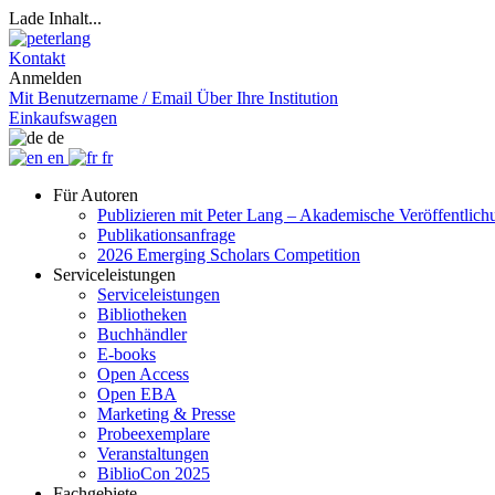
Lade Inhalt...
Kontakt
Anmelden
Mit Benutzername / Email
Über Ihre Institution
Einkaufswagen
de
en
fr
Für Autoren
Publizieren mit Peter Lang – Akademische Veröffentlic
Publikationsanfrage
2026 Emerging Scholars Competition
Serviceleistungen
Serviceleistungen
Bibliotheken
Buchhändler
E-books
Open Access
Open EBA
Marketing & Presse
Probeexemplare
Veranstaltungen
BiblioCon 2025
Fachgebiete