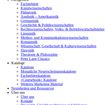
Fachgebiete
Kunstwissenschaften
Pädagogik
Anglistik – Amerikanistik
Germanistik
Geschichte & Politikwissenschaften
Rechtswissenschaften, Volks- & Betriebswirtschaftslehre
Linguistik
Medien- und Kommunikationswissenschaften
Romanistik
Wissenschaft, Gesellschaft & Kulturwissenschaften
Slawistik
Theologie & Philosophie
Peter Lang Classics
Kataloge
Kataloge
Monatliche Neuerscheinungskataloge
Fachgebietskataloge
«Coursebook» Kataloge
Weiteres Marketing Material
Neuigkeiten und Ressourcen
Über uns
Über uns
Kontakt