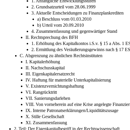
1. Anfängliche Entwicklungsstufen
2. Grundsatzurteil vom 28.06.1999
3. Aktuelle Entscheidungen zu Finanzplankrediten
a) Beschluss vom 01.03.2010
b) Urteil vom 20.09.2010
4. Zusammenfassung und gegenwärtiger Stand
II. Rechtsprechung des BFH
1. Erhöhung des Kapitalkontos i.S.v. § 15 a Abs. 1 E
2. Ermittlung des Veräußerungsgewinns nach § 17 E
C. Abgrenzung zu ähnlichen Rechtsinstituten
I. Kapitalerhöhung
II. Nachschusskapital
III. Eigenkapitalersatzrecht
IV. Haftung für materielle Unterkapitalisierung
V. Existenzvernichtungshaftung
VI. Rangrücktritt
VII. Sanierungsdarlehen
VIII. Von vorneherein auf eine Krise angelegte Finanzie
IX. Interne Patronatserklärungen/Liquiditätszusage
X. Stille Gesellschaft
XI. Zusammenfassung
2. Teil: Der Eigenkapitalbegriff in der Rechtswissenschaft