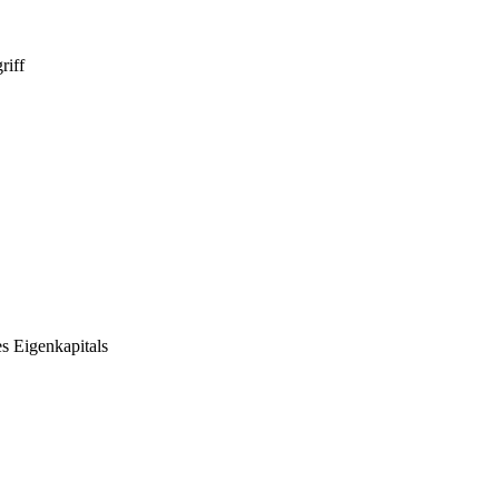
riff
es Eigenkapitals