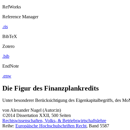
RefWorks
Reference Manager
.ris
BibTeX
Zotero
.bib
EndNote
.enw
Die Figur des Finanzplankredits
Unter besonderer Berücksichtigung des Eigenkapitalbegriffs, des M
von
Alexander Nagel (Autor:in)
©2014
Dissertation
XXII, 500 Seiten
Rechtswissenschaften, Volks- & Betriebswirtschaftslehre
Reihe:
Europäische Hochschulschriften Recht
, Band 5587