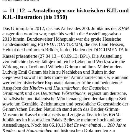
← 11 | 12 →
Ausstellungen zur historischen KJL und
KJL-Illustration (bis 1950)
Das Grimm-Jahr 2012, das aus Anlass des 200. Jubiläums der
KHM
ausgerufen worden war, ragte bis weit in die Ausstellungssaison
2013 hinein. Bundesweiter Höhepunkt war die große Hessische
Landesausstellung
EXPEDITION GRIMM
, die das Land Hessen,
Heimat der berühmten Brüder, in den Hallen der DOCUMENTA in
Kassel präsentierte (27.04.13 – 08.09.13; BP
1
). Die Ausstellung
verdeutlichte das vielfältige und reiche Leben und Werk sowie die
Wirkung von Jacob und Wilhelm Grimm und ihres Malerbruders
Ludwig Emil Grimm bis hin zu Nachleben und Ruhm in der
Gegenwart sowohl mittels moderner Animationstechnik wie anhand
wertvoller historischer Exponate, darunter frühe und bedeutende
Ausgaben der
Kinder- und Hausmärchen
, der
Deutschen
Grammatik
und des
Deutschen Wörterbuchs
, ergänzt um deutsche,
französische und italienische Märchenausgaben der damaligen Zeit
sowie um Gemälde, Zeichnungen und persönliche Gegenstände der
Grimm’schen Brüder. Natürlich stand auch das Brüder-Grimm-
Museum in Kassel nicht abseits und zeigte anlässlich des
KHM
-
Jubiläums im historischen Palais Bellevue mehrere hochkarätige
Ausstellungen. Noch bis 06.10.13 lief
Es war einmal … 200 Jahre
Kinder- und Hausmärchen
mit historischen Dokumenten zur