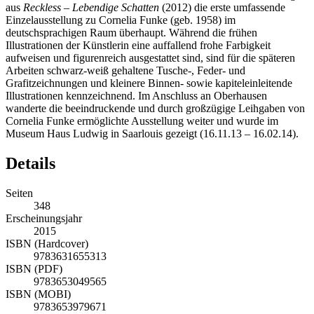
aus
Reckless – Lebendige Schatten
(2012) die erste umfassende
Einzelausstellung zu Cornelia Funke (geb. 1958) im
deutschsprachigen Raum überhaupt. Während die frühen
Illustrationen der Künstlerin eine auffallend frohe Farbigkeit
aufweisen und figurenreich ausgestattet sind, sind für die späteren
Arbeiten schwarz-weiß gehaltene Tusche-, Feder- und
Grafitzeichnungen und kleinere Binnen- sowie kapiteleinleitende
Illustrationen kennzeichnend. Im Anschluss an Oberhausen
wanderte die beeindruckende und durch großzügige Leihgaben von
Cornelia Funke ermöglichte Ausstellung weiter und wurde im
Museum Haus Ludwig in Saarlouis gezeigt (16.11.13 – 16.02.14).
Details
Seiten
348
Erscheinungsjahr
2015
ISBN (Hardcover)
9783631655313
ISBN (PDF)
9783653049565
ISBN (MOBI)
9783653979671