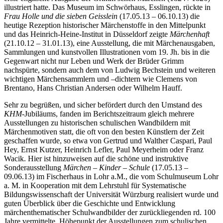
illustriert hatte. Das Museum im Schwörhaus, Esslingen, rückte in
Frau Holle und die sieben Geisslein
(17.05.13 – 06.10.13) die
heutige Rezeption historischer Märchenstoffe in den Mittelpunkt
und das Heinrich-Heine-Institut in Düsseldorf zeigte
Märchenhaft
(21.10.12 – 31.01.13), eine Ausstellung, die mit Märchenausgaben,
Sammlungen und kunstvollen Illustrationen vom 19. Jh. bis in die
Gegenwart nicht nur Leben und Werk der Brüder Grimm
nachspürte, sondern auch dem von Ludwig Bechstein und weiteren
wichtigen Märchensammlern und –dichtern wie Clemens von
Brentano, Hans Christian Andersen oder Wilhelm Hauff.
Sehr zu begrüßen, und sicher befördert durch den Umstand des
KHM
-Jubiläums, fanden im Berichtszeitraum gleich mehrere
Ausstellungen zu historischen schulischen Wandbildern mit
Märchenmotiven statt, die oft von den besten Künstlern der Zeit
geschaffen wurde, so etwa von Gertrud und Walther Caspari, Paul
Hey, Ernst Kutzer, Heinrich Lefler, Paul Meyerheim oder Franz
Wacik. Hier ist hinzuweisen auf die schöne und instruktive
Sonderausstellung
Märchen – Kinder – Schule
(17.05.13 –
09.06.13) im Fischerhaus in Lohr a.M., die vom Schulmuseum Lohr
a. M. in Kooperation mit dem Lehrstuhl für Systematische
Bildungswissenschaft der Universität Würzburg realisiert wurde und
guten Überblick über die Geschichte und Entwicklung
märchenthematischer Schulwandbilder der zurückliegenden rd. 100
Jahre vermittelte. Höhepunkt der Ausstellungen zum schulischen