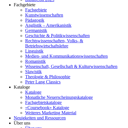
Fachgebiete
Fachgebiete
Kunstwissenschaften
Pädagogik
Anglistik – Amerikanistik
Germanistik
Geschichte & Politikwissenschaften
Rechtswissenschaften, Volks- &
Betriebswirtschaftslehre
Linguistik
Medien- und Kommunikationswissenschaften
Romanistik
Wissenschaft, Gesellschaft & Kulturwissenschaften
Slawistik
Theologie & Philosophie
Peter Lang Classics
Kataloge
Kataloge
Monatliche Neuerscheinungskataloge
Fachgebietskataloge
«Coursebook» Kataloge
Weiteres Marketing Material
Neuigkeiten und Ressourcen
Über uns