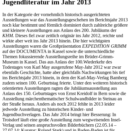
Jugendliteratur im Jahr 2013
In der Kategorie der vornehmlich historisch ausgerichteten
Ausstellungen war das Ausstellungsgeschehen im Berichtsjahr 2013
noch klar bestimmt und förmlich dominiert durch zahlreiche größere
und kleinere Ausstellungen aus Anlass des 200. Jubiläums der
KHM
. Dieses fiel zwar zeitlich originär ins Jahr 2012, reichte und
wirkte aber weit ins Jahr 2013 hinein. Die hier wichtigsten
Ausstellungen waren die Großpräsentation
EXPEDITION GRIMM
auf der DOCUMENTA in Kassel sowie die unterschiedliche
Themen fokussierende Ausstellungsreihe im Brüder-Grimm-
Museum in Kassel. Das aus Anlass der 100.Wiederkehr des
Todestages von Karl May ausgerufene May-Jahr 2012 war zwar
ebenfalls Geschichte, hatte aber gleichfalls Nachwirkungen bis tief
ins Berichtsjahr 2013 hinein, in dem der Karl-May-Verlag Bamberg
zudem seinen 100. Geburtstag feierte. Unter den weiteren historisch
orientierten Ausstellungen ragten die Jubiläumsausstellung aus
Anlass des 150. Geburtstages von Ernst Kreidolf in Bern sowie die
Ausstellung märchenthematischer Schulwandbilder in Steinau an
der Straße heraus. Anders als noch 2012 fehlte in 2013 leider
jedwede Ausstellung zu historischen Kinder- und
Jugendbuchverlagen. Das Jahr 2014 bringt hier Besserung: In
Troisdorf läuft eine große Ausstellung zum wegweisenden Insel-
Verlag und seinen anspruchsvollen Bilderbüchern (22.05.14 –
27.07.14; Kurator: Roland Stark) und in Baden-Baden ist für