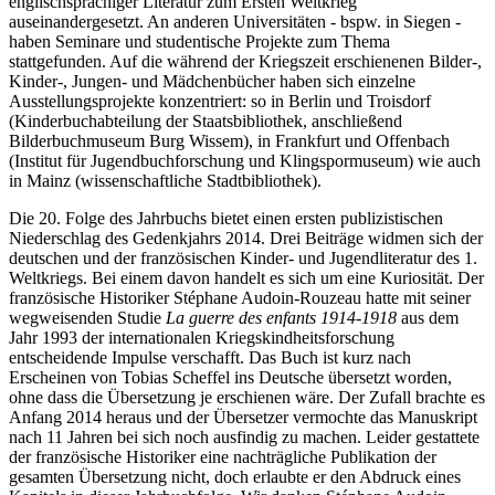
englischsprachiger Literatur zum Ersten Weltkrieg
auseinandergesetzt. An anderen Universitäten - bspw. in Siegen -
haben Seminare und studentische Projekte zum Thema
stattgefunden. Auf die während der Kriegszeit erschienenen Bilder-,
Kinder-, Jungen- und Mädchenbücher haben sich einzelne
Ausstellungsprojekte konzentriert: so in Berlin und Troisdorf
(Kinderbuchabteilung der Staatsbibliothek, anschließend
Bilderbuchmuseum Burg Wissem), in Frankfurt und Offenbach
(Institut für Jugendbuchforschung und Klingspormuseum) wie auch
in Mainz (wissenschaftliche Stadtbibliothek).
Die 20. Folge des Jahrbuchs bietet einen ersten publizistischen
Niederschlag des Gedenkjahrs 2014. Drei Beiträge widmen sich der
deutschen und der französischen Kinder- und Jugendliteratur des 1.
Weltkriegs. Bei einem davon handelt es sich um eine Kuriosität. Der
französische Historiker Stéphane Audoin-Rouzeau hatte mit seiner
wegweisenden Studie
La guerre des enfants 1914-1918
aus dem
Jahr 1993 der internationalen Kriegskindheitsforschung
entscheidende Impulse verschafft. Das Buch ist kurz nach
Erscheinen von Tobias Scheffel ins Deutsche übersetzt worden,
ohne dass die Übersetzung je erschienen wäre. Der Zufall brachte es
Anfang 2014 heraus und der Übersetzer vermochte das Manuskript
nach 11 Jahren bei sich noch ausfindig zu machen. Leider gestattete
der französische Historiker eine nachträgliche Publikation der
gesamten Übersetzung nicht, doch erlaubte er den Abdruck eines