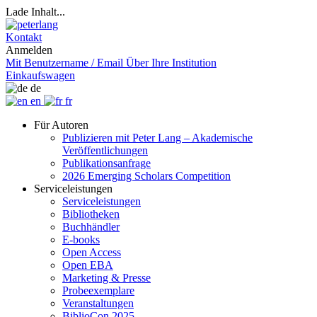
Lade Inhalt...
Kontakt
Anmelden
Mit Benutzername / Email
Über Ihre Institution
Einkaufswagen
de
en
fr
Für Autoren
Publizieren mit Peter Lang – Akademische
Veröffentlichungen
Publikationsanfrage
2026 Emerging Scholars Competition
Serviceleistungen
Serviceleistungen
Bibliotheken
Buchhändler
E-books
Open Access
Open EBA
Marketing & Presse
Probeexemplare
Veranstaltungen
BiblioCon 2025