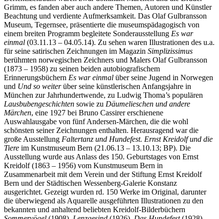
Grimm, es fanden aber auch andere Themen, Autoren und Künstler
Beachtung und verdiente Aufmerksamkeit. Das Olaf Gulbransson
Museum, Tegernsee, präsentierte die museumspädagogisch von
einem breiten Programm begleitete Sonderausstellung
Es war
einmal
(03.11.13 – 04.05.14). Zu sehen waren Illustrationen des u.a.
für seine satirischen Zeichnungen im Magazin
Simplizissimus
berühmten norwegischen Zeichners und Malers Olaf Gulbransson
(1873 – 1958) zu seinen beiden autobiografischem
Erinnerungsbüchern
Es war einmal
über seine Jugend in Norwegen
und
Und so weiter
über seine künstlerischen Anfangsjahre in
München zur Jahrhundertwende, zu Ludwig Thoma’s populären
Lausbubengeschichten
sowie zu
Däumelieschen und andere
Märchen
, eine 1927 bei Bruno Cassirer erschienene
Auswahlausgabe von fünf Andersen-Märchen, die die wohl
schönsten seiner Zeichnungen enthalten. Herausragend war die
große Ausstellung
Faltertanz und Hundefest. Ernst Kreidolf und die
Tiere
im Kunstmuseum Bern (21.06.13 – 13.10.13; BP). Die
Ausstellung wurde aus Anlass des 150. Geburtstages von Ernst
Kreidolf (1863 – 1956) vom Kunstmuseum Bern in
Zusammenarbeit mit dem Verein und der Stiftung Ernst Kreidolf
Bern und der Städtischen Wessenberg-Galerie Konstanz
ausgerichtet. Gezeigt wurden rd. 150 Werke im Original, darunter
die überwiegend als Aquarelle ausgeführten Illustrationen zu den
bekannten und anhaltend beliebten Kreidolf-Bilderbüchern
Sommervögel
(1908),
Lenzgesind
(1926),
Das Hundefest
(1928)