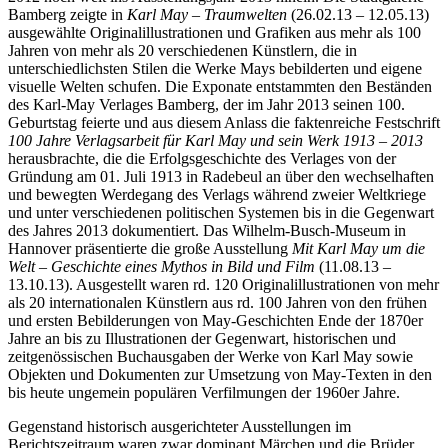
Bamberg zeigte in
Karl May – Traumwelten
(26.02.13 – 12.05.13)
ausgewählte Originalillustrationen und Grafiken aus mehr als 100
Jahren von mehr als 20 verschiedenen Künstlern, die in
unterschiedlichsten Stilen die Werke Mays bebilderten und eigene
visuelle Welten schufen. Die Exponate entstammten den Beständen
des Karl-May Verlages Bamberg, der im Jahr 2013 seinen 100.
Geburtstag feierte und aus diesem Anlass die faktenreiche Festschrift
100 Jahre Verlagsarbeit für Karl May und sein Werk 1913 – 2013
herausbrachte, die die Erfolgsgeschichte des Verlages von der
Gründung am 01. Juli 1913 in Radebeul an über den wechselhaften
und bewegten Werdegang des Verlags während zweier Weltkriege
und unter verschiedenen politischen Systemen bis in die Gegenwart
des Jahres 2013 dokumentiert. Das Wilhelm-Busch-Museum in
Hannover präsentierte die große Ausstellung
Mit Karl May um die
Welt – Geschichte eines Mythos in Bild und Film
(11.08.13 –
13.10.13). Ausgestellt waren rd. 120 Originalillustrationen von mehr
als 20 internationalen Künstlern aus rd. 100 Jahren von den frühen
und ersten Bebilderungen von May-Geschichten Ende der 1870er
Jahre an bis zu Illustrationen der Gegenwart, historischen und
zeitgenössischen Buchausgaben der Werke von Karl May sowie
Objekten und Dokumenten zur Umsetzung von May-Texten in den
bis heute ungemein populären Verfilmungen der 1960er Jahre.
Gegenstand historisch ausgerichteter Ausstellungen im
Berichtszeitraum waren zwar dominant Märchen und die Brüder