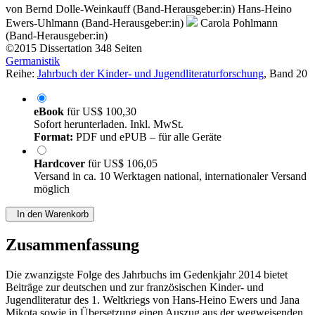
von
Bernd Dolle-Weinkauff (Band-Herausgeber:in)
Hans-Heino
Ewers-Uhlmann (Band-Herausgeber:in)
Carola Pohlmann
(Band-Herausgeber:in)
©2015
Dissertation
348 Seiten
Germanistik
Reihe:
Jahrbuch der Kinder- und Jugendliteraturforschung
, Band 20
eBook
für
US$ 100,30
Sofort herunterladen. Inkl. MwSt.
Format:
PDF und ePUB – für alle Geräte
Hardcover
für
US$ 106,05
Versand in ca. 10 Werktagen national, internationaler Versand
möglich
In den Warenkorb
Zusammenfassung
Die zwanzigste Folge des Jahrbuchs im Gedenkjahr 2014 bietet
Beiträge zur deutschen und zur französischen Kinder- und
Jugendliteratur des 1. Weltkriegs von Hans-Heino Ewers und Jana
Mikota sowie in Übersetzung einen Auszug aus der wegweisenden