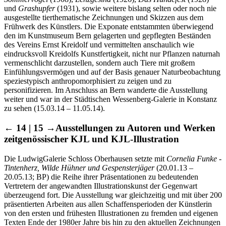
und
Grashupfer
(1931), sowie weitere bislang selten oder noch nie
ausgestellte tierthematische Zeichnungen und Skizzen aus dem
Frühwerk des Künstlers. Die Exponate entstammten überwiegend
den im Kunstmuseum Bern gelagerten und gepflegten Beständen
des Vereins Ernst Kreidolf und vermittelten anschaulich wie
eindrucksvoll Kreidolfs Kunstfertigkeit, nicht nur Pflanzen naturnah
vermenschlicht darzustellen, sondern auch Tiere mit großem
Einfühlungsvermögen und auf der Basis genauer Naturbeobachtung
speziestypisch anthropomorphisiert zu zeigen und zu
personifizieren. Im Anschluss an Bern wanderte die Ausstellung
weiter und war in der Städtischen Wessenberg-Galerie in Konstanz
zu sehen (15.03.14 – 11.05.14).
← 14 | 15 →
Ausstellungen zu Autoren und Werken
zeitgenössischer KJL und KJL-Illustration
Die LudwigGalerie Schloss Oberhausen setzte mit
Cornelia Funke -
Tintenherz, Wilde Hühner und Gespensterjäger
(20.01.13 –
20.05.13; BP) die Reihe ihrer Präsentationen zu bedeutenden
Vertretern der angewandten Illustrationskunst der Gegenwart
überzeugend fort. Die Ausstellung war gleichzeitig und mit über 200
präsentierten Arbeiten aus allen Schaffensperioden der Künstlerin
von den ersten und frühesten Illustrationen zu fremden und eigenen
Texten Ende der 1980er Jahre bis hin zu den aktuellen Zeichnungen