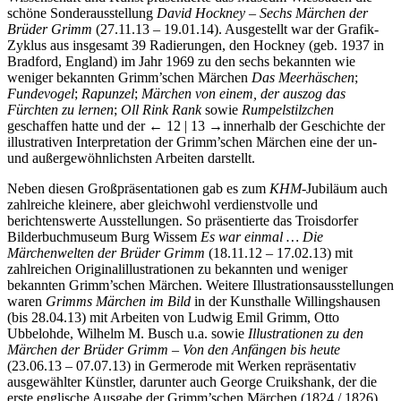
schöne Sonderausstellung
David Hockney – Sechs Märchen der
Brüder Grimm
(27.11.13 – 19.01.14). Ausgestellt war der Grafik-
Zyklus aus insgesamt 39 Radierungen, den Hockney (geb. 1937 in
Bradford, England) im Jahr 1969 zu den sechs bekannten wie
weniger bekannten Grimm’schen Märchen
Das Meerhäschen
;
Fundevogel
;
Rapunzel
;
Märchen von einem, der auszog das
Fürchten zu lernen
;
Oll Rink Rank
sowie
Rumpelstilzchen
geschaffen hatte und der
← 12 | 13 →
innerhalb der Geschichte der
illustrativen Interpretation der Grimm’schen Märchen eine der un-
und außergewöhnlichsten Arbeiten darstellt.
Neben diesen Großpräsentationen gab es zum
KHM
-Jubiläum auch
zahlreiche kleinere, aber gleichwohl verdienstvolle und
berichtenswerte Ausstellungen. So präsentierte das Troisdorfer
Bilderbuchmuseum Burg Wissem
Es war einmal … Die
Märchenwelten der Brüder Grimm
(18.11.12 – 17.02.13) mit
zahlreichen Originalillustrationen zu bekannten und weniger
bekannten Grimm’schen Märchen. Weitere Illustrationsausstellungen
waren
Grimms Märchen im Bild
in der Kunsthalle Willingshausen
(bis 28.04.13) mit Arbeiten von Ludwig Emil Grimm, Otto
Ubbelohde, Wilhelm M. Busch u.a. sowie
Illustrationen zu den
Märchen der Brüder Grimm – Von den Anfängen bis heute
(23.06.13 – 07.07.13) in Germerode mit Werken repräsentativ
ausgewählter Künstler, darunter auch George Cruikshank, der die
erste englische Ausgabe der Grimm’schen Märchen (1824 / 1826)