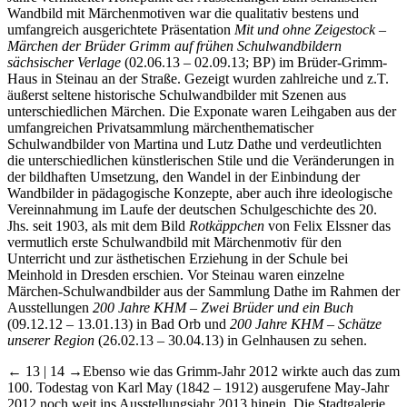
Wandbild mit Märchenmotiven war die qualitativ bestens und
umfangreich ausgerichtete Präsentation
Mit und ohne Zeigestock –
Märchen der Brüder Grimm auf frühen Schulwandbildern
sächsischer Verlage
(02.06.13 – 02.09.13; BP) im Brüder-Grimm-
Haus in Steinau an der Straße. Gezeigt wurden zahlreiche und z.T.
äußerst seltene historische Schulwandbilder mit Szenen aus
unterschiedlichen Märchen. Die Exponate waren Leihgaben aus der
umfangreichen Privatsammlung märchenthematischer
Schulwandbilder von Martina und Lutz Dathe und verdeutlichten
die unterschiedlichen künstlerischen Stile und die Veränderungen in
der bildhaften Umsetzung, den Wandel in der Einbindung der
Wandbilder in pädagogische Konzepte, aber auch ihre ideologische
Vereinnahmung im Laufe der deutschen Schulgeschichte des 20.
Jhs. seit 1903, als mit dem Bild
Rotkäppchen
von Felix Elssner das
vermutlich erste Schulwandbild mit Märchenmotiv für den
Unterricht und zur ästhetischen Erziehung in der Schule bei
Meinhold in Dresden erschien. Vor Steinau waren einzelne
Märchen-Schulwandbilder aus der Sammlung Dathe im Rahmen der
Ausstellungen
200 Jahre KHM – Zwei Brüder und ein Buch
(09.12.12 – 13.01.13) in Bad Orb und
200 Jahre KHM – Schätze
unserer Region
(26.02.13 – 30.04.13) in Gelnhausen zu sehen.
← 13 | 14 →
Ebenso wie das Grimm-Jahr 2012 wirkte auch das zum
100. Todestag von Karl May (1842 – 1912) ausgerufene May-Jahr
2012 noch weit ins Ausstellungsjahr 2013 hinein. Die Stadtgalerie