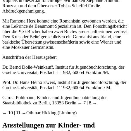
Kapitels in dieser Jahrbuchfolge. Wir danken Stéphane Audoin-
Rouzeau und dem Übersetzer Tobias Scheffel für die
Abdruckgenehmigung.
Mit Ramona Herz konnte eine Romanistin gewonnen werden, die
eine LePrince de Beaumont-Spezialistin ist. Den Forschungsbericht
über die
Pixi
-Bücher haben zwei Buchwissenschaftlerinnen verfasst.
Den Kreis der Beiträger schließen ein Germanist aus Irland, eine
baskische Übersetzungswissenschaftlerin sowie eine Wiener und
eine Moskauer Germanistin.
Anschriften der Herausgeber:
Dr. Bernd Dolle-Weinkauff, Institut für Jugendbuchforschung, der
Goethe-Universität, Postfach 111932, 60054 Frankfurt/M.
Prof. Dr. Hans-Heino Ewers, Institut für Jugendbuchforschung, der
Goethe-Universität, Postfach 111932, 60054 Frankfurt / M.
Carola Pohlmann, Kinder- und Jugendbuchabteilung der
Staatsbibliothek zu Berlin, 13353 Berlin.
← 7 | 8 →
← 10 | 11 →
Othmar Hicking (Limburg)
Ausstellungen zur Kinder- und