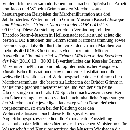
Verdeutlichung der sammlerischen und sprachschöpferischen Arbeit
von Jacob und Wilhelm Grimm an den Märchen sowie
herausragenden Beispielen der Märchenillustration aus drei
Jahrhunderten. Weiterhin lief im Grimm-Museum Kassel
Ideologie
und Phantasie – Grimms Märchen in der DDR
(24.02.13 –
09.09.13). Diese Ausstellung wurde in Verbindung mit dem
Theodor-Storm-Museum in Heiligenstadt realisiert und zeigte die
besten DDR-Editionen der Grimm’schen Märchensammlung sowie
besonders qualitätvolle Illustrationen zu den Grimm-Märchen von
mehr als 40 DDR-Künstlern aus vier Jahrzehnten. Mit der
Ausstellung
Hin und zurück – Grimms Märchen in den Sprachen
der Welt
(20.10.13 – 30.03.14) verdeutlichte das Kasseler Grimm-
Museum schließlich anhand bibliophiler historischer Ausgaben,
künstlerischer Illustrationen sowie moderner Installationen die
weltweite Rezeptions- und Wirkungsgeschichte der Grimm’schen
Märchensammlung, die bereits zu Lebzeiten der Brüder Grimm in
zahlreiche Sprachen übersetzt wurde und von der sich heute
Übersetzungen in mehr als 170 Sprachen nachweisen lassen. Bei
den Übersetzungen wurden vielfach auch inhaltliche Anpassungen
der Märchen an die jeweiligen landestypischen Besonderheiten
vorgenommen, so etwa bei der Kleidung oder den
Wohnverhältnissen – auch diese kulturspezifischen
Angleichungsprozesse stellten die Exponate der Ausstellung
anschaulich dar. Mit Unterstützung des Hessischen Ministeriums für
Wissenschaft und Kunst präsentierte das Museum Wiesbaden die