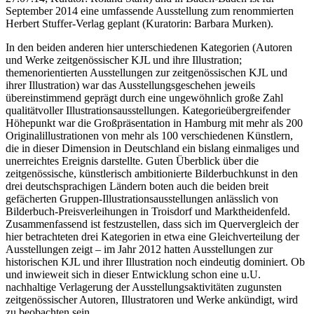
September 2014 eine umfassende Ausstellung zum renommierten
Herbert Stuffer-Verlag geplant (Kuratorin: Barbara Murken).
In den beiden anderen hier unterschiedenen Kategorien (Autoren
und Werke zeitgenössischer KJL und ihre Illustration;
themenorientierten Ausstellungen zur zeitgenössischen KJL und
ihrer Illustration) war das Ausstellungsgeschehen jeweils
übereinstimmend geprägt durch eine ungewöhnlich große Zahl
qualitätvoller Illustrationsausstellungen. Kategorieübergreifender
Höhepunkt war die Großpräsentation in Hamburg mit mehr als 200
Originalillustrationen von mehr als 100 verschiedenen Künstlern,
die in dieser Dimension in Deutschland ein bislang einmaliges und
unerreichtes Ereignis darstellte. Guten Überblick über die
zeitgenössische, künstlerisch ambitionierte Bilderbuchkunst in den
drei deutschsprachigen Ländern boten auch die beiden breit
gefächerten Gruppen-Illustrationsausstellungen anlässlich von
Bilderbuch-Preisverleihungen in Troisdorf und Marktheidenfeld.
Zusammenfassend ist festzustellen, dass sich im Quervergleich der
hier betrachteten drei Kategorien in etwa eine Gleichverteilung der
Ausstellungen zeigt – im Jahr 2012 hatten Ausstellungen zur
historischen KJL und ihrer Illustration noch eindeutig dominiert. Ob
und inwieweit sich in dieser Entwicklung schon eine u.U.
nachhaltige Verlagerung der Ausstellungsaktivitäten zugunsten
zeitgenössischer Autoren, Illustratoren und Werke ankündigt, wird
zu beobachten sein.