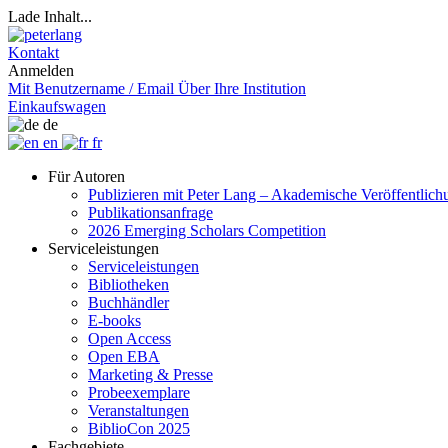
Lade Inhalt...
Kontakt
Anmelden
Mit Benutzername / Email
Über Ihre Institution
Einkaufswagen
de
en
fr
Für Autoren
Publizieren mit Peter Lang – Akademische Veröffentlic
Publikationsanfrage
2026 Emerging Scholars Competition
Serviceleistungen
Serviceleistungen
Bibliotheken
Buchhändler
E-books
Open Access
Open EBA
Marketing & Presse
Probeexemplare
Veranstaltungen
BiblioCon 2025
Fachgebiete