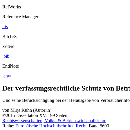
RefWorks
Reference Manager
.ris
BibTeX
Zotero
.bib
EndNote
.enw
Der verfassungsrechtliche Schutz von Betr
Und seine Berücksichtigung bei der Herausgabe von Verbraucherinfo
von
Mirja Kuhn (Autor:in)
©2015
Dissertation
XV, 199 Seiten
Rechtswissenschaften, Volks- & Betriebswirtschaftslehre
Reihe:
Europäische Hochschulschriften Recht
, Band 5699