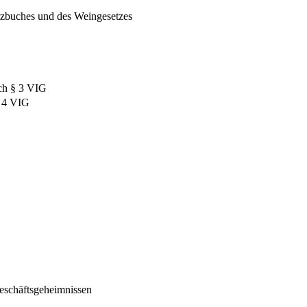
etzbuches und des Weingesetzes
ch § 3 VIG
§ 4 VIG
Geschäftsgeheimnissen