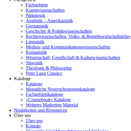
Fachgebiete
Kunstwissenschaften
Pädagogik
Anglistik – Amerikanistik
Germanistik
Geschichte & Politikwissenschaften
Rechtswissenschaften, Volks- & Betriebswirtschaftslehre
Linguistik
Medien- und Kommunikationswissenschaften
Romanistik
Wissenschaft, Gesellschaft & Kulturwissenschaften
Slawistik
Theologie & Philosophie
Peter Lang Classics
Kataloge
Kataloge
Monatliche Neuerscheinungskataloge
Fachgebietskataloge
«Coursebook» Kataloge
Weiteres Marketing Material
Neuigkeiten und Ressourcen
Über uns
Über uns
Kontakt