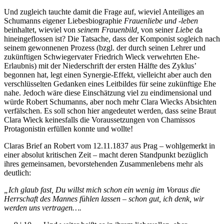
und der frappierenden Wirkungsweise der Musik zu nähern.
Und zugleich tauchte damit die Frage auf, wieviel Anteiliges an
Schumanns eigener Liebesbiographie
Frauenliebe und -leben
beinhaltet, wieviel von
seinem
Frauenbild,
von seiner
Liebe
da
hineingeflossen ist? Die Tatsache, dass der Komponist sogleich nach
seinem gewonnenen Prozess (bzgl. der durch seinen Lehrer und
zukünftigen Schwiegervater Friedrich Wieck verwehrten Ehe-
Erlaubnis) mit der Niederschrift der ersten Hälfte des Zyklus’
begonnen hat, legt einen Synergie-Effekt, vielleicht aber auch den
verschlüsselten Gedanken eines Leitbildes für seine zukünftige Ehe
nahe. Jedoch wäre diese Einschätzung viel zu eindimensional und
würde Robert Schumanns, aber noch mehr Clara Wiecks Absichten
verfälschen. Es soll schon hier angedeutet werden, dass seine Braut
Clara Wieck keinesfalls die Voraussetzungen von Chamissos
Protagonistin erfüllen konnte und wollte!
Claras Brief an Robert vom 12.11.1837 aus Prag – wohlgemerkt in
einer absolut kritischen Zeit – macht deren Standpunkt bezüglich
ihres gemeinsamen, bevorstehenden Zusammenlebens mehr als
deutlich:
„Ich glaub fast, Du willst mich schon ein wenig im Voraus die
Herrschaft des Mannes fühlen lassen – schon gut, ich denk, wir
werden uns vertragen….