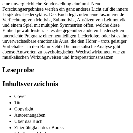
welches dem Gedichtzyklus und besonders der Musik Schumanns
eine unvergleichliche Sonderstellung einräumt. Neue
Forschungsergebnisse werfen ein ganz anderes Licht auf die innere
Logik des Liederzyklus. Das Buch legt zudem eine faszinierende
Verflechtung von Motivik, Submotivik, Ansätzen von Leitmotivik
und einem Spiel mit multiplen Symmetrien offen, welche diese
Einheit gewährleisten. Ist es die gegenüber anderen Liederzyklen
unerreichte Prägnanz einer neunteiligen Liederfolge, oder ist es ihre
unverwechselbare emotionale Aura, die den Hörer – trotz geistiger
Vorbehalte – in den Bann zieht? Die musikalische Analyse gibt
ebenso Antworten zu psychologischen Wechselwirkungen wie zu
musikalischen Wirkungsweisen und Interpretationsansätzen.
Leseprobe
Inhaltsverzeichnis
Cover
Titel
Copyright
Autorenangaben
Über das Buch
Zitierfähigkeit des eBooks