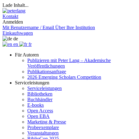
Lade Inhalt...
Kontakt
Anmelden
Mit Benutzername / Email
Über Ihre Institution
Einkaufswagen
de
en
fr
Für Autoren
Publizieren mit Peter Lang – Akademische
Veröffentlichungen
Publikationsanfrage
2026 Emerging Scholars Competition
Serviceleistungen
Serviceleistungen
Bibliotheken
Buchhändler
E-books
Open Access
Open EBA
Marketing & Presse
Probeexemplare
Veranstaltungen
BiblioCon 2025