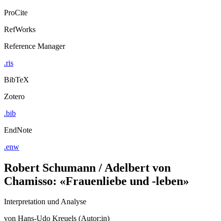
Export Citation
ProCite
RefWorks
Reference Manager
.ris
BibTeX
Zotero
.bib
EndNote
.enw
Robert Schumann / Adelbert von
Chamisso: «Frauenliebe und -leben»
Interpretation und Analyse