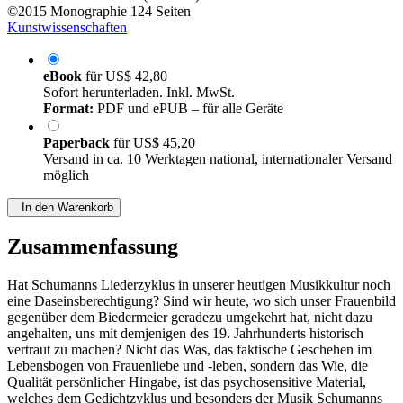
von
Hans-Udo Kreuels (Autor:in)
©2015
Monographie
124 Seiten
Kunstwissenschaften
eBook
für
US$ 42,80
Sofort herunterladen. Inkl. MwSt.
Format:
PDF und ePUB – für alle Geräte
Paperback
für
US$ 45,20
Versand in ca. 10 Werktagen national, internationaler Versand
möglich
In den Warenkorb
Zusammenfassung
Hat Schumanns Liederzyklus in unserer heutigen Musikkultur noch
eine Daseinsberechtigung? Sind wir heute, wo sich unser Frauenbild
gegenüber dem Biedermeier geradezu umgekehrt hat, nicht dazu
angehalten, uns mit demjenigen des 19. Jahrhunderts historisch
vertraut zu machen? Nicht das Was, das faktische Geschehen im
Lebensbogen von Frauenliebe und -leben, sondern das Wie, die
Qualität persönlicher Hingabe, ist das psychosensitive Material,