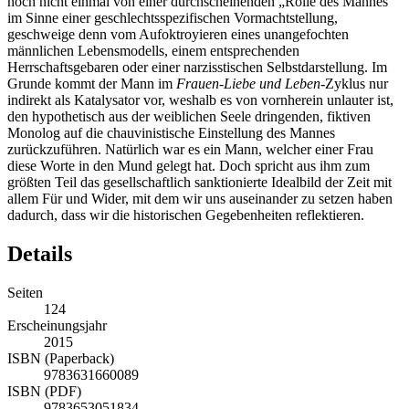
weiblichen Partnerin einfordern wollte, ist hier gar keine Rede; ja
noch nicht einmal von einer durchscheinenden „Rolle des Mannes“
im Sinne einer geschlechtsspezifischen Vormachtstellung,
geschweige denn vom Aufoktroyieren eines unangefochten
männlichen Lebensmodells, einem entsprechenden
Herrschaftsgebaren oder einer narzisstischen Selbstdarstellung. Im
Grunde kommt der Mann im
Frauen-Liebe und Leben
-Zyklus nur
indirekt als Katalysator vor, weshalb es von vornherein unlauter ist,
den hypothetisch aus der weiblichen Seele dringenden, fiktiven
Monolog auf die chauvinistische Einstellung des Mannes
zurückzuführen. Natürlich war es ein Mann, welcher einer Frau
diese Worte in den Mund gelegt hat. Doch spricht aus ihm zum
größten Teil das gesellschaftlich sanktionierte Idealbild der Zeit mit
allem Für und Wider, mit dem wir uns auseinander zu setzen haben
dadurch, dass wir die historischen Gegebenheiten reflektieren.
Details
Seiten
124
Erscheinungsjahr
2015
ISBN (Paperback)
9783631660089
ISBN (PDF)