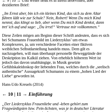
← 9 | 10 →
Und weiter heißt es in ihrem liebevollen, aber
dezidierten Brief:
„Im Ernst aber, bin ich ein kleines Kind, das sich zu dem Altar
führen läßt wie zur Schule? Nein, Robert! Wenn Du mich Kind
nennst, das klingt so lieb, aber wenn Du mich Kind denkst, dann
tret’ ich auf und sage: „Du irrst!“ Vertraue mir vollkommen.“
Diese Zeilen mögen am Beginn dieser Schrift andeuten, dass es sich
bei Schumanns Frauenbild im Liederzyklus’ um etwas
Komplexeres, ja, um verschiedene Facetten einer fiktiven
weiblichen Selbstdarstellung handeln muss. Dem gilt es
nachzugehen, will man überhaupt personelle Beweggründe der
Deskription ins Kalkül ziehen. Von erheblich höherem Wert ist
jedoch das davon unabhängige, in Musik gesetzte
Gefühlskaleidoskop der liebenden Frau, welches durch die „seelisch
authentische“ Aussagekraft Schumanns zu einem „hohen Lied der
Liebe“ geworden ist.
Hans-Udo Kreuels (2014)
← 10 | 11 →
Einführung
„Der Liederzyklus Frauenliebe und -leben gehört zum