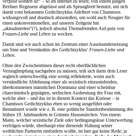
Fragwürdigsten bzw. Pein-lichsten, was je in deutscher Literatur
verfasst worden ist“
– so im Internet zu lesen; von einem jungen
Berliner Regisseur abgefasst und als Sprungbrett benutzt, um sich
damit vom bekannten Gedichtzyklus Adelbert von Chamissos
wirkungsvoll und drastisch abzustoßen, um wohl auch Neugier für
einen unkonventionellen, auf unseren Zeitgeist hin
„aktualisierten“(?), jedoch absolut Themafremden Auf-putz von
Frauen-Liebe und Leben
zu wecken.
Damit sind wir auch schon im Zentrum einer Auseinandersetzung
um Sinn und Verständnis des Gedichtzyklus’
Frauen-Liebe und
Leben
.
Ohne den Zwischentönen dieser recht oberflächlichen
Verunglimpfung nachgehen zu müssen, teilt sich darin dem Leser
sogleich unterschwellig eine wenig reflektierte, wenn auch
verständliche Ablehnung einer als sexistisch einzustufenden,
überkommenen männlichen Dominanz und einer scheinbar
chauvinistisch geprägten, seelischen Ausbeutung der Frau mit,
welche aber – und das ist in diesem Kontext das Kuriose – in
Chamissos Gedichtzyklus eben so wenig ausgeführt oder
thematisiert wurde wie z. B. eine politische Standortbestimmung des
frühen 19. Jahrhunderts in Grimms
Hausmärchen
. Von einem
Mann, welcher sexistische Ziele oder bedingungslose Unterwerfung
verfolgen würde, überhaupt eine dienende Haltung seiner