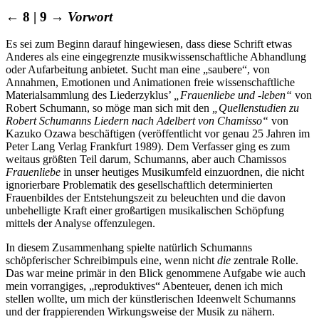
← 8 | 9 →
Vorwort
Es sei zum Beginn darauf hingewiesen, dass diese Schrift etwas
Anderes als eine eingegrenzte musikwissenschaftliche Abhandlung
oder Aufarbeitung anbietet. Sucht man eine „saubere“, von
Annahmen, Emotionen und Animationen freie wissenschaftliche
Materialsammlung des Liederzyklus’
„Frauenliebe und -leben“
von
Robert Schumann, so möge man sich mit den
„Quellenstudien zu
Robert Schumanns Liedern nach Adelbert von Chamisso“
von
Kazuko Ozawa beschäftigen (veröffentlicht vor genau 25 Jahren im
Peter Lang Verlag Frankfurt 1989). Dem Verfasser ging es zum
weitaus größten Teil darum, Schumanns, aber auch Chamissos
Frauenliebe
in unser heutiges Musikumfeld einzuordnen, die nicht
ignorierbare Problematik des gesellschaftlich determinierten
Frauenbildes der Entstehungszeit zu beleuchten und die davon
unbehelligte Kraft einer großartigen musikalischen Schöpfung
mittels der Analyse offenzulegen.
In diesem Zusammenhang spielte natürlich Schumanns
schöpferischer Schreibimpuls eine, wenn nicht
die
zentrale Rolle.
Das war meine primär in den Blick genommene Aufgabe wie auch
mein vorrangiges, „reproduktives“ Abenteuer, denen ich mich
stellen wollte, um mich der künstlerischen Ideenwelt Schumanns