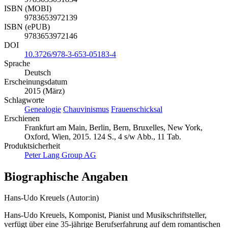
9783653051834
ISBN (MOBI)
9783653972139
ISBN (ePUB)
9783653972146
DOI
10.3726/978-3-653-05183-4
Sprache
Deutsch
Erscheinungsdatum
2015 (März)
Schlagworte
Genealogie
Chauvinismus
Frauenschicksal
Erschienen
Frankfurt am Main, Berlin, Bern, Bruxelles, New York,
Oxford, Wien, 2015. 124 S., 4 s/w Abb., 11 Tab.
Produktsicherheit
Peter Lang Group AG
Biographische Angaben
Hans-Udo Kreuels (Autor:in)
Hans-Udo Kreuels, Komponist, Pianist und Musikschriftsteller,