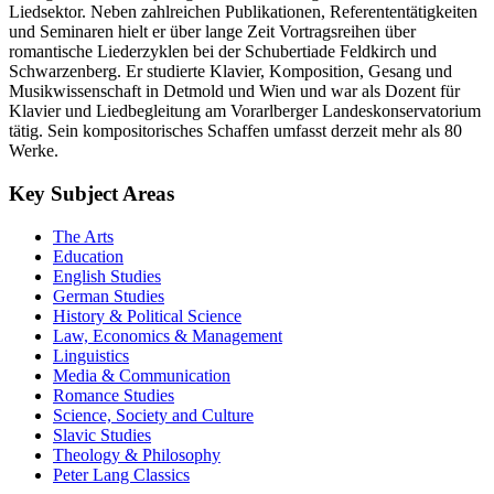
verfügt über eine 35-jährige Berufserfahrung auf dem romantischen
Liedsektor. Neben zahlreichen Publikationen, Referententätigkeiten
und Seminaren hielt er über lange Zeit Vortragsreihen über
romantische Liederzyklen bei der Schubertiade Feldkirch und
Schwarzenberg. Er studierte Klavier, Komposition, Gesang und
Musikwissenschaft in Detmold und Wien und war als Dozent für
Klavier und Liedbegleitung am Vorarlberger Landeskonservatorium
tätig. Sein kompositorisches Schaffen umfasst derzeit mehr als 80
Werke.
Key Subject Areas
The Arts
Education
English Studies
German Studies
History & Political Science
Law, Economics & Management
Linguistics
Media & Communication
Romance Studies
Science, Society and Culture
Slavic Studies
Theology & Philosophy