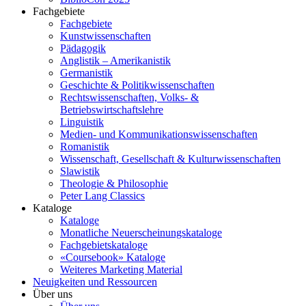
Fachgebiete
Fachgebiete
Kunstwissenschaften
Pädagogik
Anglistik – Amerikanistik
Germanistik
Geschichte & Politikwissenschaften
Rechtswissenschaften, Volks- &
Betriebswirtschaftslehre
Linguistik
Medien- und Kommunikationswissenschaften
Romanistik
Wissenschaft, Gesellschaft & Kulturwissenschaften
Slawistik
Theologie & Philosophie
Peter Lang Classics
Kataloge
Kataloge
Monatliche Neuerscheinungskataloge
Fachgebietskataloge
«Coursebook» Kataloge
Weiteres Marketing Material
Neuigkeiten und Ressourcen
Über uns