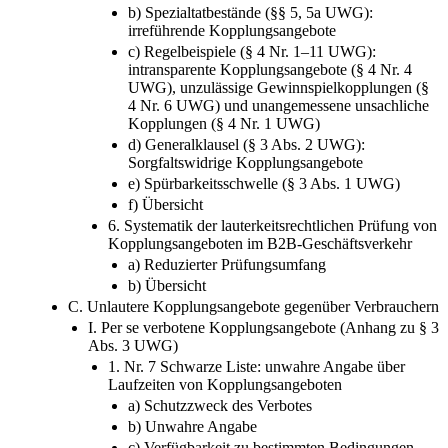
b) Spezialtatbestände (§§ 5, 5a UWG):
irreführende Kopplungsangebote
c) Regelbeispiele (§ 4 Nr. 1–11 UWG):
intransparente Kopplungsangebote (§ 4 Nr. 4
UWG), unzulässige Gewinnspielkopplungen (§
4 Nr. 6 UWG) und unangemessene unsachliche
Kopplungen (§ 4 Nr. 1 UWG)
d) Generalklausel (§ 3 Abs. 2 UWG):
Sorgfaltswidrige Kopplungsangebote
e) Spürbarkeitsschwelle (§ 3 Abs. 1 UWG)
f) Übersicht
6. Systematik der lauterkeitsrechtlichen Prüfung von
Kopplungsangeboten im B2B-Geschäftsverkehr
a) Reduzierter Prüfungsumfang
b) Übersicht
C. Unlautere Kopplungsangebote gegenüber Verbrauchern
I. Per se verbotene Kopplungsangebote (Anhang zu § 3
Abs. 3 UWG)
1. Nr. 7 Schwarze Liste: unwahre Angabe über
Laufzeiten von Kopplungsangeboten
a) Schutzzweck des Verbotes
b) Unwahre Angabe
c) Verfügbarkeit zu bestimmten Bedingungen