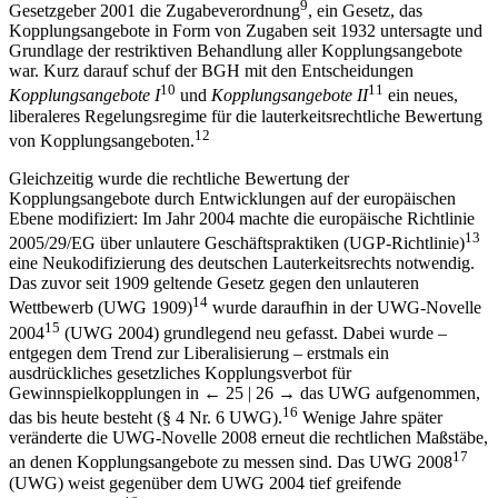
9
Gesetzgeber 2001 die Zugabeverordnung
, ein Gesetz, das
Kopplungsangebote in Form von Zugaben seit 1932 untersagte und
Grundlage der restriktiven Behandlung aller Kopplungsangebote
war. Kurz darauf schuf der BGH mit den Entscheidungen
10
11
Kopplungsangebote I
und
Kopplungsangebote II
ein neues,
liberaleres Regelungsregime für die lauterkeitsrechtliche Bewertung
12
von Kopplungsangeboten.
Gleichzeitig wurde die rechtliche Bewertung der
Kopplungsangebote durch Entwicklungen auf der europäischen
Ebene modifiziert: Im Jahr 2004 machte die europäische Richtlinie
13
2005/29/EG über unlautere Geschäftspraktiken (UGP-Richtlinie)
eine Neukodifizierung des deutschen Lauterkeitsrechts notwendig.
Das zuvor seit 1909 geltende Gesetz gegen den unlauteren
14
Wettbewerb (UWG 1909)
wurde daraufhin in der UWG-Novelle
15
2004
(UWG 2004) grundlegend neu gefasst. Dabei wurde –
entgegen dem Trend zur Liberalisierung – erstmals ein
ausdrückliches gesetzliches Kopplungsverbot für
Gewinnspielkopplungen in
← 25 | 26 →
das UWG aufgenommen,
16
das bis heute besteht (§ 4 Nr. 6 UWG).
Wenige Jahre später
veränderte die UWG-Novelle 2008 erneut die rechtlichen Maßstäbe,
17
an denen Kopplungsangebote zu messen sind. Das UWG 2008
(UWG) weist gegenüber dem UWG 2004 tief greifende