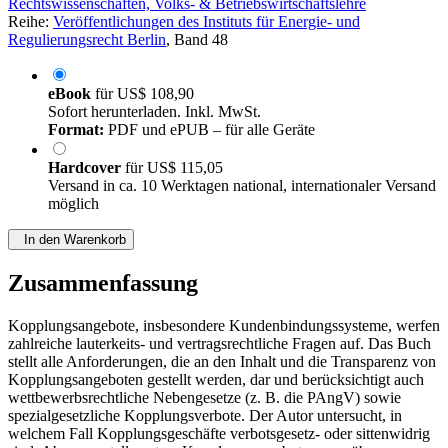
Rechtswissenschaften, Volks- & Betriebswirtschaftslehre
Reihe:
Veröffentlichungen des Instituts für Energie- und
Regulierungsrecht Berlin
, Band 48
eBook
für
US$ 108,90
Sofort herunterladen. Inkl. MwSt.
Format:
PDF und ePUB – für alle Geräte
Hardcover
für
US$ 115,05
Versand in ca. 10 Werktagen national, internationaler Versand
möglich
In den Warenkorb
Zusammenfassung
Kopplungsangebote, insbesondere Kundenbindungssysteme, werfen
zahlreiche lauterkeits- und vertragsrechtliche Fragen auf. Das Buch
stellt alle Anforderungen, die an den Inhalt und die Transparenz von
Kopplungsangeboten gestellt werden, dar und berücksichtigt auch
wettbewerbsrechtliche Nebengesetze (z. B. die PAngV) sowie
spezialgesetzliche Kopplungsverbote. Der Autor untersucht, in
welchem Fall Kopplungsgeschäfte verbotsgesetz- oder sittenwidrig