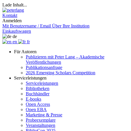
Lade Inhalt...
Kontakt
Anmelden
Mit Benutzername / Email
Über Ihre Institution
Einkaufswagen
de
en
fr
Für Autoren
Publizieren mit Peter Lang – Akademische
Veröffentlichungen
Publikationsanfrage
2026 Emerging Scholars Competition
Serviceleistungen
Serviceleistungen
Bibliotheken
Buchhändler
E-books
Open Access
Open EBA
Marketing & Presse
Probeexemplare
Veranstaltungen
BiblioCon 2025