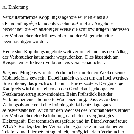
A. Einleitung
Verkaufsfördernde Kopplungsangebote wurden einst als
1
2
»Kundenfang«
, »Kun­denbestechung«
und als Angebote
bezeichnet, die »in anstößiger Weise die schutzwürdigen Interessen
3
der Verbraucher, der Mitbewerber und der Allgemeinheit«
beeinträchtigen würden.
Heute sind Kopplungsangebote weit verbreitet und aus dem Alltag
der Verbraucher kaum mehr wegzudenken. Dies lässt sich am
Beispiel eines fiktiven Verbrauchers veranschaulichen.
Beispiel:
Morgens wird der Verbraucher durch den Wecker seines
Mobiltelefons geweckt. Dabei handelt es sich um ein hochwertiges
Smartphone, das gleichwohl »nur 1 Euro« kostete. Der günstige
Kaufpreis wird durch einen an den Gerätekauf gekoppelten
Netzkartenvertrag subventioniert. Beim Frühstück liest der
Verbraucher eine abonnierte Wochenzeitung. Dass es zu dem
Zeitungs­abonnement eine Prämie gab, ist heutzutage ganz
selbstverständlich. Auch für den Wechsel des Stromanbieters erhielt
der Verbraucher eine Belohnung, nämlich ein vergünstigtes
Elektrogerät. Der technisch ausgefeilte und im Einzelverkauf teure
WLAN-Router, den der Verbraucher »gratis« zum kombinierten
Telefon- und Internetvertrag erhielt, ermöglicht dem Verbraucher