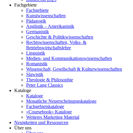
Fachgebiete
Fachgebiete
Kunstwissenschaften
Pädagogik
Anglistik – Amerikanistik
Germanistik
Geschichte & Politikwissenschaften
Rechtswissenschaften, Volks- &
Betriebswirtschaftslehre
Linguistik
Medien- und Kommunikationswissenschaften
Romanistik
Wissenschaft, Gesellschaft & Kulturwissenschaften
Slawistik
Theologie & Philosophie
Peter Lang Classics
Kataloge
Kataloge
Monatliche Neuerscheinungskataloge
Fachgebietskataloge
«Coursebook» Kataloge
Weiteres Marketing Material
Neuigkeiten und Ressourcen
Über uns