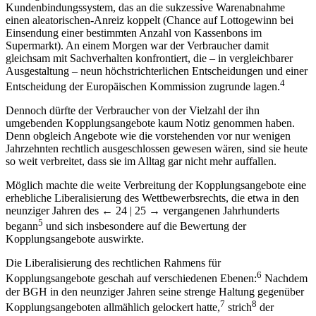
Kundenbindungssystem, das an die sukzessive Warenabnahme
einen aleatorischen-Anreiz koppelt (Chance auf Lottogewinn bei
Einsendung einer bestimmten Anzahl von Kassenbons im
Supermarkt). An einem Morgen war der Verbraucher damit
gleichsam mit Sachverhalten konfrontiert, die – in vergleichbarer
Ausgestaltung – neun höchstrichterlichen Entscheidungen und einer
4
Entscheidung der Europäischen Kommission zugrunde lagen.
Dennoch dürfte der Verbraucher von der Vielzahl der ihn
umgebenden Kopplungsangebote kaum Notiz genommen haben.
Denn obgleich Angebote wie die vorstehenden vor nur wenigen
Jahrzehnten rechtlich ausgeschlossen gewesen wären, sind sie heute
so weit verbreitet, dass sie im Alltag gar nicht mehr auffallen.
Möglich machte die weite Verbreitung der Kopplungsangebote eine
erhebliche Liberalisierung des Wettbewerbsrechts, die etwa in den
neunziger Jahren des
← 24 | 25 →
vergangenen Jahrhunderts
5
begann
und sich insbesondere auf die Bewertung der
Kopplungsangebote auswirkte.
Die Liberalisierung des rechtlichen Rahmens für
6
Kopplungsangebote geschah auf verschiedenen Ebenen:
Nachdem
der BGH in den neunziger Jahren seine strenge Haltung gegenüber
7
8
Kopplungsangeboten allmählich gelockert hatte,
strich
der