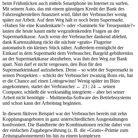
beim Frühstücken auch mittels Smartphone im Internet zu surfen.
Mit seinem Auto, das mit einem günstigen Kredit der Bank des
Fahrzeugherstellers finanziert wird, fährt der Verbraucher wenig
später zur Arbeit. Auf dem Weg hält er noch beim Supermarkt.
»Haben Sie eine Kundenkarte?« oder »Sammeln Sie Treuepunkte?«
lauten die heute kaum mehr wegzudenkenden Fragen an der
Supermarktkasse. Auch wenn der Verbraucher dankend ablehnt,
dank Kartenzahlung rückt die nächste »gratis« Flugreise
automatisch ein kleines Stück näher. Außerdem ermöglicht der
Einkauf in dem Supermarkt dem Verbraucher, Bargeld gebührenlos
an der Supermarktkasse abzuheben, was ihm den Weg zur Bank
spart. Nun darf er nicht vergessen, den Bon für den
Supermarkteinkauf aufzuheben. Denn – so wirbt der Supermarkt in
seinen Prospekten – schickt der Verbraucher zwanzig Bons ein, hat
er die Chance auf einen Lottogewinn! Wenig später im Büro
angekommen, startet der Verbraucher
← 23 | 24 →
seinen
Computer, schließt die werksmäßig integrierte – aber bei seiner
Arbeit nicht benötigte – Multimedia-Software des Betriebssystems
und schon kann der Arbeitstag beginnen.
In diesem fiktiven Beispiel war der Verbraucher bereits mit zehn
Kopplungsangeboten in ganz unterschiedlichen Ausgestaltungen
konfrontiert. Die Bandbreite der Kombinationen reichte dabei von
der einfachen Zugabegewährung (z. B. die »Gratis«-Prämie zum
Zeitungsabonnement) bis hin zu einem komplexen