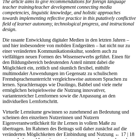
The article aims to give recommendations for foreign language
teacher training/teacher development connecting media
competencies, linguistic knowledge, and holistic approaches
towards implementing reflective practice in this putatively conflictive
field of learner autonomy, technological progress, and instructional
design
.
Die rasante Entwicklung digitaler Medien in den letzten Jahren –
und hier insbesondere von mobilen Endgeräten – hat nicht nur zu
einer veränderten Kommunikationskultur, sondern auch zu
vielfältigen neuen Formen des Wissenserwerbs geführt. Einen für
den Bildungsbereich bedeutenden Anteil nimmt dabei die
Möglichkeit ein, zeitlich und räumlich flexibel, mithilfe
multimodaler Anwendungen im Gegensatz zu schulischem
Fremdsprachenunterricht vergleichsweise autonom Sprachen zu
lernen. Sprachlernapps wie Duolingo, Babbel und viele mehr
ermöglichen beispielsweise die Nutzung innovativer,
variantenreicher Lernformen sowie die Anpassung an den
individuellen Lernfortschritt.
Virtuelle Lernräume gewinnen so zunehmend an Bedeutung und
scheinen den einzelnen Nutzerinnen und Nutzern
Eigenverantwortlichkeit für ihr Lernen in vollem Maße zu
übertragen. Im Rahmen des Beitrags soll daher zunächst auf die
veränderten Möglichkeiten der Einbindung und Nutzung
← 17 | 18