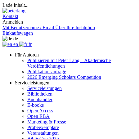
Lade Inhalt...
Kontakt
Anmelden
Mit Benutzername / Email
Über Ihre Institution
Einkaufswagen
de
en
fr
Für Autoren
Publizieren mit Peter Lang – Akademische
Veröffentlichungen
Publikationsanfrage
2026 Emerging Scholars Competition
Serviceleistungen
Serviceleistungen
Bibliotheken
Buchhändler
E-books
Open Access
Open EBA
Marketing & Presse
Probeexemplare
Veranstaltungen
BiblioCon 2025