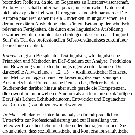
besondere Rolle zu, da sie, im Gegensatz zu Literaturwissenschaft,
Kulturwissenschaft und Sprachpraxis, im schulischen Unterricht
nicht als expliziter Lehr- und Lerngegenstand sichtbar werde. Die
Autoren plädieren daher für ein Umdenken im linguistischen Teil
der universitären Ausbildung: eine stärkere Betonung der schulisch
relevanten Fertigkeiten, die durch eine linguistische Ausbildung
erworben werden, könnten dazu beitragen, dass sich das „Linguist
Sein“ als Teil des professionellen Selbstverständnisses zukünftiger
LehrerInnen etabliert.
Karvela
zeigt am Beispiel der Textlinguistik, wie linguistische
Prinzipien und Methoden im DaF-Studium zur Analyse, Produktion
und Bewertung von Texten herangezogen werden können. Die
dargestellte Anwendung
← 12 | 13 →
textlinguistischer Konzepte
und Methoden trage zu einer Verbesserung des eigenständigen
Ausdrucks in der Fremdsprache Deutsch bei, fördere bei den
Studierenden darüber hinaus aber auch gerade die Kompetenzen,
die sowohl in ihrem weiteren Studium als auch in ihrem zukünftigen
Beruf (als Lehrer, Lehrbuchautoren, Entwickler und Begutachter
von Curricula) von ihnen erwartet werden.
Treichel
stellt dar, wie Interaktionanalysen fremdsprachlichen
Unterrichts zur Professionalisierung und zur Herstellung von
reflexiver Praxis bei Lehramtsstudierenden beitragen können. Sie
argumentiert, dass soziolinguistische und konversationsanalytische