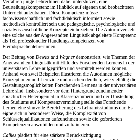
Verfahren junge LehrerInnen dabei unterstützen, eine
Beurteilungskompetenz im Hinblick auf eigenen und beobachteten
Unterricht aufzubauen. Diese Kompetenz müsse
fachwissenschaftlich und fachdidaktisch informiert sowie
methodisch kontrolliert sein und pädagogische, psychologische und
sozialwissenschaftliche Konzepte einbeziehen. Die Autorin versteht
eine solche aus der Angewandten Linguistik abgeleitete Kompetenz
als Teil professioneller Handlungskompetenzen von
FremdsprachenlehrerInnen.
Der Beitrag von
Dewitz und Wagner
demonstriert, wie Themen der
Angewandten Linguistik mit Hilfe des Forschenden Lernens in der
universitären Lehre aufgegriffen und vermittelt werden können.
Anhand von zwei Beispielen illustrieren die Autorinnen mögliche
Konzeptionen und Lernziele und machen deutlich, wie vielfältig die
Gestaltungsmöglichkeiten Forschenden Lernens in der universitären
Lehre sind. Insbesondere vor dem Hintergrund zunehmender
sprachlicher Heterogenität in Klassenzimmern und der Umstellung
des Studiums auf Kompetenzvermittlung stelle das Forschende
Lernen eine sinnvolle Bereicherung des Lehramtsstudiums dar. Es
eigne sich in besonderer Weise, die Komplexität von
Schlüsselqualifikationen aufzunehmen sowie die geforderten
Kompetenzen auszubilden und zu trainieren.
Callies
plädiert für eine stärkere Berücksichtigung