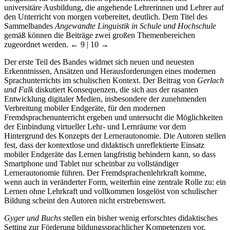
universitäre Ausbildung, die angehende Lehrerinnen und Lehrer auf
den Unterricht von morgen vorbereitet, deutlich. Dem Titel des
Sammelbandes
Angewandte Linguistik in Schule und Hochschule
gemäß können die Beiträge zwei großen Themenbereichen
zugeordnet werden.
← 9 | 10 →
Der erste Teil des Bandes widmet sich neuen und neuesten
Erkenntnissen, Ansätzen und Herausforderungen eines modernen
Sprachunterrichts im schulischen Kontext. Der Beitrag von
Gerlach
und Falk
diskutiert Konsequenzen, die sich aus der rasanten
Entwicklung digitaler Medien, insbesondere der zunehmenden
Verbreitung mobiler Endgeräte, für den modernen
Fremdsprachenunterricht ergeben und untersucht die Möglichkeiten
der Einbindung virtueller Lehr- und Lernräume vor dem
Hintergrund des Konzepts der Lernerautonomie. Die Autoren stellen
fest, dass der kontextlose und didaktisch unreflektierte Einsatz
mobiler Endgeräte das Lernen langfristig behindern kann, so dass
Smartphone und Tablet nur scheinbar zu vollständiger
Lernerautonomie führen. Der Fremdsprachenlehrkraft komme,
wenn auch in veränderter Form, weiterhin eine zentrale Rolle zu: ein
Lernen ohne Lehrkraft und vollkommen losgelöst von schulischer
Bildung scheint den Autoren nicht erstrebenswert.
Gyger und Buchs
stellen ein bisher wenig erforschtes didaktisches
Setting zur Förderung bildungssprachlicher Kompetenzen vor,