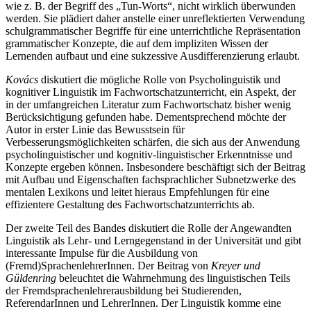
wie z. B. der Begriff des „Tun-Worts“, nicht wirklich überwunden
werden. Sie plädiert daher anstelle einer unreflektierten Verwendung
schulgrammatischer Begriffe für eine unterrichtliche Repräsentation
grammatischer Konzepte, die auf dem impliziten Wissen der
Lernenden aufbaut und eine sukzessive Ausdifferenzierung erlaubt.
Kovács
diskutiert die mögliche Rolle von Psycholinguistik und
kognitiver Linguistik im Fachwortschatzunterricht, ein Aspekt, der
in der umfangreichen Literatur zum Fachwortschatz bisher wenig
Berücksichtigung gefunden habe. Dementsprechend möchte der
Autor in erster Linie das Bewusstsein für
Verbesserungsmöglichkeiten schärfen, die sich aus der Anwendung
psycholinguistischer und kognitiv-linguistischer Erkenntnisse und
Konzepte ergeben können. Insbesondere beschäftigt sich der Beitrag
mit Aufbau und Eigenschaften fachsprachlicher Subnetzwerke des
mentalen Lexikons und leitet hieraus Empfehlungen für eine
effizientere Gestaltung des Fachwortschatzunterrichts ab.
Der zweite Teil des Bandes diskutiert die Rolle der Angewandten
Linguistik als Lehr- und Lerngegenstand in der Universität und gibt
interessante Impulse für die Ausbildung von
(Fremd)SprachenlehrerInnen. Der Beitrag von
Kreyer und
Güldenring
beleuchtet die Wahrnehmung des linguistischen Teils
der Fremdsprachenlehrerausbildung bei Studierenden,
ReferendarInnen und LehrerInnen. Der Linguistik komme eine