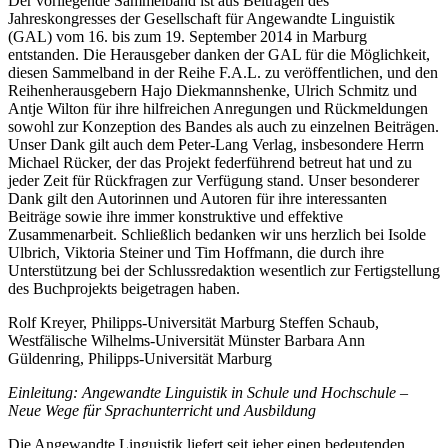
Der vorliegende Sammelband ist aus Beiträgen des
Jahreskongresses der Gesellschaft für Angewandte Linguistik
(GAL) vom 16. bis zum 19. September 2014 in Marburg
entstanden. Die Herausgeber danken der GAL für die Möglichkeit,
diesen Sammelband in der Reihe F.A.L. zu veröffentlichen, und den
Reihenherausgebern Hajo Diekmannshenke, Ulrich Schmitz und
Antje Wilton für ihre hilfreichen Anregungen und Rückmeldungen
sowohl zur Konzeption des Bandes als auch zu einzelnen Beiträgen.
Unser Dank gilt auch dem Peter-Lang Verlag, insbesondere Herrn
Michael Rücker, der das Projekt federführend betreut hat und zu
jeder Zeit für Rückfragen zur Verfügung stand. Unser besonderer
Dank gilt den Autorinnen und Autoren für ihre interessanten
Beiträge sowie ihre immer konstruktive und effektive
Zusammenarbeit. Schließlich bedanken wir uns herzlich bei Isolde
Ulbrich, Viktoria Steiner und Tim Hoffmann, die durch ihre
Unterstützung bei der Schlussredaktion wesentlich zur Fertigstellung
des Buchprojekts beigetragen haben.
Rolf Kreyer, Philipps-Universität Marburg Steffen Schaub,
Westfälische Wilhelms-Universität Münster Barbara Ann
Güldenring, Philipps-Universität Marburg
Einleitung: Angewandte Linguistik in Schule und Hochschule –
Neue Wege für Sprachunterricht und Ausbildung
Die Angewandte Linguistik liefert seit jeher einen bedeutenden