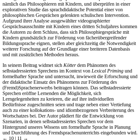
nämlich das Philosophieren mit Kindern, und überprüfen in einer
explorativen Studie das sprachdidaktische Potential einer von
philosophischen Gesprächen gelenkten schulischen Intervention.
Aufgrund ihrer Analyse ausgewählter videographierter
Gesprächsausschnitte mit Kindern eines dritten Schuljahres kommen
die Autoren zu dem Schluss, dass sich Philosophiegespräche mit
Kindern grundsätzlich zur Förderung von fächerübergreifender
Bildungssprache eignen, stellen aber gleichzeitig die Notwendigkeit
weiterer Forschung auf der Grundlage einer breiteren Datenbasis
und mit zusätzlichen Methoden heraus.
In seinem Beitrag widmet sich
Kötter
dem Phänomen des
selbstadressierten Sprechens im Kontext von
Lexical Priming
und
formelhafter Sprache und untersucht, inwieweit die Erforschung und
der didaktische Einsatz des Phänomens zur Förderung des
(Fremd)Sprachenerwerbs beitragen können. Das selbstadressierte
Sprechen eröffne Lernenden die Möglichkeit, sich
Lerngelegenheiten zu kreieren, die auf ihre individuellen
Bedürfnisse zugeschnitten seien und trage neben einer Vertiefung
auch zu einer kollokations- und idiombezogenen Verbreiterung des
Wortschatzes bei. Der Autor plädiert für die Entwicklung von
Szenarien, in denen selbstadressiertes Sprechen vor dem
Hintergrund unseres Wissens um formelhafte Sprache in Planung
und Durchführung des Fremdsprachenunterrichts eingebunden wird.
← 10 | 11 →