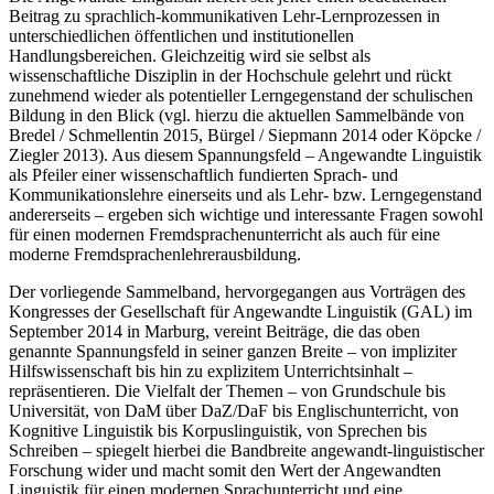
Beitrag zu sprachlich-kommunikativen Lehr-Lernprozessen in
unterschiedlichen öffentlichen und institutionellen
Handlungsbereichen. Gleichzeitig wird sie selbst als
wissenschaftliche Disziplin in der Hochschule gelehrt und rückt
zunehmend wieder als potentieller Lerngegenstand der schulischen
Bildung in den Blick (vgl. hierzu die aktuellen Sammelbände von
Bredel / Schmellentin 2015, Bürgel / Siepmann 2014 oder Köpcke /
Ziegler 2013). Aus diesem Spannungsfeld – Angewandte Linguistik
als Pfeiler einer wissenschaftlich fundierten Sprach- und
Kommunikationslehre einerseits und als Lehr- bzw. Lerngegenstand
andererseits – ergeben sich wichtige und interessante Fragen sowohl
für einen modernen Fremdsprachenunterricht als auch für eine
moderne Fremdsprachenlehrerausbildung.
Der vorliegende Sammelband, hervorgegangen aus Vorträgen des
Kongresses der Gesellschaft für Angewandte Linguistik (GAL) im
September 2014 in Marburg, vereint Beiträge, die das oben
genannte Spannungsfeld in seiner ganzen Breite – von impliziter
Hilfswissenschaft bis hin zu explizitem Unterrichtsinhalt –
repräsentieren. Die Vielfalt der Themen – von Grundschule bis
Universität, von DaM über DaZ/DaF bis Englischunterricht, von
Kognitive Linguistik bis Korpuslinguistik, von Sprechen bis
Schreiben – spiegelt hierbei die Bandbreite angewandt-linguistischer
Forschung wider und macht somit den Wert der Angewandten
Linguistik für einen modernen Sprachunterricht und eine