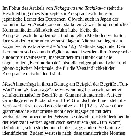
Im Fokus des Artikels von
Nakagawa und Tachikawa
steht die
Beschreibung eines Konzepts zur Ausspracheschulung für
japanische Lerner des Deutschen. Obwohl auch in Japan der
kommunikative Ansatz zu einer stärkeren Gewichtung mündlicher
Kommunikationsfähigkeit geführt habe, bleibe die
Ausspracheschulung dennoch traditionellen Methoden verhaftet.
Der von den Autorinnen vorgeschlagene Alternative liegen ein
kognitiver Ansatz sowie die
Silent Way
-Methode zugrunde. Den
Lernenden soll es damit möglich gemacht werden, ihre Aussprache
autonom zu verbessern, insbesondere im Hinblick auf die
sogenannten „Kernmerkmale“, also diejenigen phonetischen und
phonologischen Merkmale, die für die Verständlichkeit der
Aussprache entscheidend sind.
Mesch
hinterfragt in ihrem Beitrag am Beispiel der Begriffe „Tun-
Wort“ und „Satzaussage“ die Verwendung historisch tradierter
schulgrammatischer Begriffe im Grammatikunterricht. Auf der
Grundlage einer Pilotstudie mit 154 GrundschülerInnen stellt die
Verfasserin fest, dass das deklarative
← 11 | 12 →
Wissen über
grammatische Phänomene nicht deckungsgleich mit dem
vorhandenen prozeduralen Wissen ist: obwohl die SchülerInnen in
der Mehrzahl Verben agentivisch-semantisch (als „Tun-Wort“)
definierten, seien sie dennoch in der Lage, andere Verbarten zu
identifizieren. Zudem weist sie nach, dass transitorische Normen,