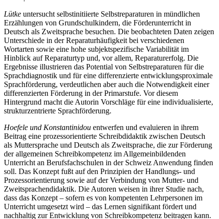
Lütke
untersucht selbstinitiierte Selbstreparaturen in mündlichen
Erzählungen von Grundschulkindern, die Förderunterricht in
Deutsch als Zweitsprache besuchen. Die beobachteten Daten zeigen
Unterschiede in der Reparaturhäufigkeit bei verschiedenen
Wortarten sowie eine hohe subjektspezifische Variabilität im
Hinblick auf Reparaturtyp und, vor allem, Reparaturerfolg. Die
Ergebnisse illustrieren das Potential von Selbstreparaturen für die
Sprachdiagnostik und für eine differenzierte entwicklungsproximale
Sprachförderung, verdeutlichen aber auch die Notwendigkeit einer
differenzierten Förderung in der Primarstufe. Vor diesem
Hintergrund macht die Autorin Vorschläge für eine individualisierte,
strukturzentrierte Sprachförderung.
Hoefele und Konstantinidou
entwerfen und evaluieren in ihrem
Beitrag eine prozessorientierte Schreibdidaktik zwischen Deutsch
als Muttersprache und Deutsch als Zweitsprache, die zur Förderung
der allgemeinen Schreibkompetenz im Allgemeinbildenden
Unterricht an Berufsfachschulen in der Schweiz Anwendung finden
soll. Das Konzept fußt auf den Prinzipien der Handlungs- und
Prozessorientierung sowie auf der Verbindung von Mutter- und
Zweitsprachendidaktik. Die Autoren weisen in ihrer Studie nach,
dass das Konzept – sofern es von kompetenten Lehrpersonen im
Unterricht umgesetzt wird – das Lernen signifikant fördert und
nachhaltig zur Entwicklung von Schreibkompetenz beitragen kann.