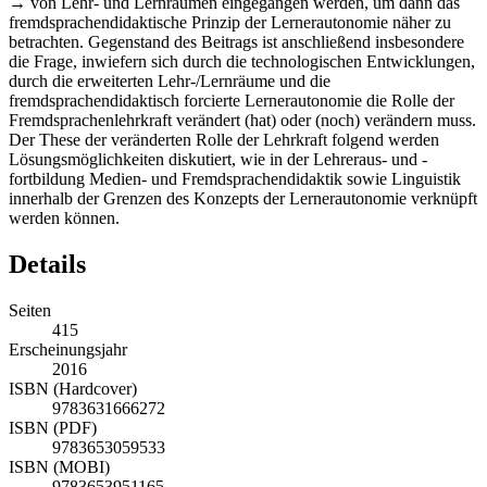
→
von Lehr- und Lernräumen eingegangen werden, um dann das
fremdsprachendidaktische Prinzip der Lernerautonomie näher zu
betrachten. Gegenstand des Beitrags ist anschließend insbesondere
die Frage, inwiefern sich durch die technologischen Entwicklungen,
durch die erweiterten Lehr-/Lernräume und die
fremdsprachendidaktisch forcierte Lernerautonomie die Rolle der
Fremdsprachenlehrkraft verändert (hat) oder (noch) verändern muss.
Der These der veränderten Rolle der Lehrkraft folgend werden
Lösungsmöglichkeiten diskutiert, wie in der Lehreraus- und -
fortbildung Medien- und Fremdsprachendidaktik sowie Linguistik
innerhalb der Grenzen des Konzepts der Lernerautonomie verknüpft
werden können.
Details
Seiten
415
Erscheinungsjahr
2016
ISBN (Hardcover)
9783631666272
ISBN (PDF)
9783653059533
ISBN (MOBI)
9783653951165