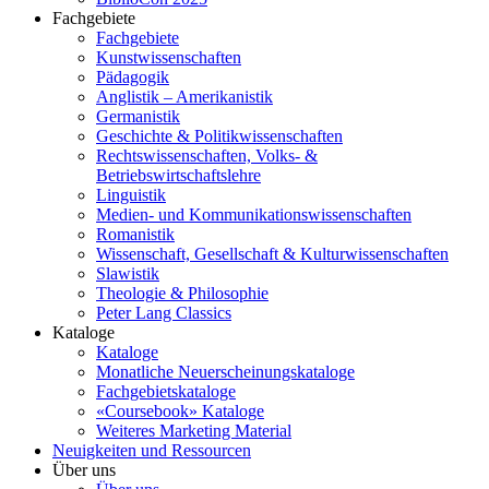
Fachgebiete
Fachgebiete
Kunstwissenschaften
Pädagogik
Anglistik – Amerikanistik
Germanistik
Geschichte & Politikwissenschaften
Rechtswissenschaften, Volks- &
Betriebswirtschaftslehre
Linguistik
Medien- und Kommunikationswissenschaften
Romanistik
Wissenschaft, Gesellschaft & Kulturwissenschaften
Slawistik
Theologie & Philosophie
Peter Lang Classics
Kataloge
Kataloge
Monatliche Neuerscheinungskataloge
Fachgebietskataloge
«Coursebook» Kataloge
Weiteres Marketing Material
Neuigkeiten und Ressourcen
Über uns