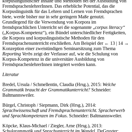
korpuslinguistischer Inhalte und Methoden bei der Ausbildung von
FremdsprachenlehrerInnen. Das erhebliche Potential, das die
Korpuslinguistik für das Lehren und Lernen von Fremdsprachen
biete, werde bisher nur in sehr geringem Maße genutzt.
Grundlegend für die Verwendung von Korpora im
fremdsprachlichen Unterricht sei die sogenannte „
corpus literacy“
(„Korpus-Kompetenz“), ein Bündel unterschiedlicher Fertigkeiten,
die Korpora und korpuslinguistische Methoden für den
Fremdsprachenunterricht erschließen. Am Beispiel der
← 13 | 14 →
Konzeption einer zweistündigen Seminarsitzung zum Thema
Reporting Verbs
zeigt der Verfasser auf, wie die Schulung von
Korpus-Kompetenz in die universitäre Ausbildung von
FremdsprachenlehrerInnen integriert werden kann.
Literatur
Bredel, Ursula / Schmellentin, Claudia (Hrsg.), 2015:
Welche
Grammatik braucht der Grammatikunterricht?
Schneider:
Baltmannsweiler.
Bürgel, Christoph / Siepmann, Dirk (Hrsg.), 2014:
Sprachwissenschaft und Fremdsprachenunterricht. Spracherwerb
und Sprachkompetenzen im Fokus
. Schneider: Baltmannsweiler.
Köpcke, Klaus-Michael / Ziegler, Arne (Hrsg.), 2013:
Schulgrammatik und Sprachunterricht im Wandel
. DeGruyter: