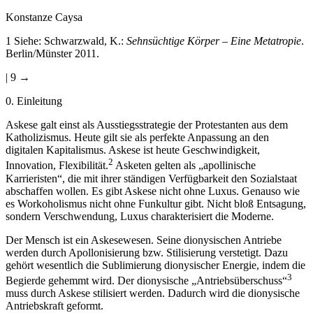
Konstanze Caysa
1
Siehe: Schwarzwald, K.:
Sehnsüchtige Körper – Eine Metatropie
.
Berlin/Münster 2011.
| 9 →
0.
Einleitung
Askese galt einst als Ausstiegsstrategie der Protestanten aus dem
Katholizismus. Heute gilt sie als perfekte Anpassung an den
digitalen Kapitalismus. Askese ist heute Geschwindigkeit,
2
Innovation, Flexibilität.
Asketen gelten als „apollinische
Karrieristen“, die mit ihrer ständigen Verfügbarkeit den Sozialstaat
abschaffen wollen. Es gibt Askese nicht ohne Luxus. Genauso wie
es Workoholismus nicht ohne Funkultur gibt. Nicht bloß Entsagung,
sondern Verschwendung, Luxus charakterisiert die Moderne.
Der Mensch ist ein Askesewesen. Seine dionysischen Antriebe
werden durch Apollonisierung bzw. Stilisierung verstetigt. Dazu
gehört wesentlich die Sublimierung dionysischer Energie, indem die
3
Begierde gehemmt wird. Der dionysische „Antriebsüberschuss“
muss durch Askese stilisiert werden. Dadurch wird die dionysische
Antriebskraft geformt.