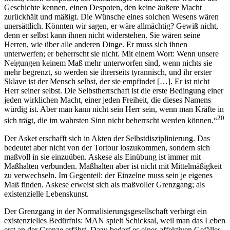
Geschichte kennen, einen Despoten, den keine äußere Macht
zurückhält und mäßigt. Die Wünsche eines solchen Wesens wären
unersättlich. Könnten wir sagen, er wäre allmächtig? Gewiß nicht,
denn er selbst kann ihnen nicht widerstehen. Sie wären seine
Herren, wie über alle anderen Dinge. Er muss sich ihnen
unterwerfen; er beherrscht sie nicht. Mit einem Wort: Wenn unsere
Neigungen keinem Maß mehr unterworfen sind, wenn nichts sie
mehr begrenzt, so werden sie ihrerseits tyrannisch, und ihr erster
Sklave ist der Mensch selbst, der sie empfindet […]. Er ist nicht
Herr seiner selbst. Die Selbstherrschaft ist die erste Bedingung einer
jeden wirklichen Macht, einer jeden Freiheit, die dieses Namens
würdig ist. Aber man kann nicht sein Herr sein, wenn man Kräfte in
20
sich trägt, die im wahrsten Sinn nicht beherrscht werden können.“
Der Asket erschafft sich in Akten der Selbstdisziplinierung. Das
bedeutet aber nicht von der Tortour loszukommen, sondern sich
maßvoll in sie einzuüben. Askese als Einübung ist immer mit
Maßhalten verbunden. Maßhalten aber ist nicht mit Mittelmäßigkeit
zu verwechseln. Im Gegenteil: der Einzelne muss sein je eigenes
Maß finden. Askese erweist sich als maßvoller Grenzgang; als
existenzielle Lebenskunst.
Der Grenzgang in der Normalisierungsgesellschaft verbirgt ein
existenzielles Bedürfnis: MAN spielt Schicksal, weil man das Leben
erst an der Grenze erfährt. Dazu bedarf es eines affektiven Gefälles,