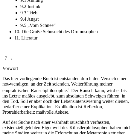
9.1 Ahnung
9.2 Instinkt
9.3 Trieb
9.4 Angst
9.5 „Vom Schnee“
10. Die Große Sehnsucht des Dromosophen
11. Literatur
| 7 →
Vorwort
Das hier vorliegende Buch ist entstanden durch den Versuch einer
not-wendigen, an der Zeit seienden, Weiterführung meiner
1
empraktischen Rauschphilosophie.
Der Rausch kann, wird er bis
ins Letzte maßlos ausgelebt, zum absoluten Schweigen führen, in
den Tod. Soll er aber doch der Lebensintensivierung weiter dienen,
bedarf er einer Explikation. Explikation ist Reflexion,
Protrahierbarkeit: maßvolle Askese.
Auf der Suche nach einer wahrhaft rauschhaft verfassten,
existenziell gelebten Eigenwelt des Künstlerphilosophen haben mich
meine Studien weiter in die Erforschung der Metatropie getrieben,