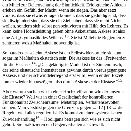
ein Mittel zur Beherrschung der Sinnlichkeit. Erfolgreiche Athleten
erleben ein Gefühl der Macht, wenn sie siegen. Das aber setzt
voraus, dass sie etwas ertragen können, dass sie geduldig sind, dass
sie diszipliniert sind, dass sie ein Ziel haben, dass sie nicht Nichts
wollen, sondern sich selbst perspektivieren mit Hilfe des Lehrers. Es
kann keine Höchstleistung geben ohne Asketismus. Askese ist also
13
eine Art „Gymnastik des Willens“
. Sie ist Mittel die Begierden zu
zentrieren wozu Maßhalten notwendig ist.
So paradox es scheint, Askese ist ein Selbstwiderspruch: sie kann
sogar im Maßhalten ekstatisch sein. Die Askese ist das „Freiwerden
14
für die Ekstase“
: „Das geläufigste Modell ist der Sinnenrausch,
der seine ekstatische Intensität erst gewinnt durch vorausgegangene
Askese, und der schwindelerregend erst wird, wenn er den Exzeß
15
immer wieder hinauszögert, also durch Askese
in
der Ekstase.“
Aber warum suchen wir in einer Hochzivilisation wie der unseren
die Ekstase? Weil wir in einer Gesellschaft der kontrollierten
Funktionalität Zwischenräume, Metatropien, Verhaltensrevolten
suchen. Man verstößt gegen die Grenzen, gegen
← 12 | 13 →
die
Regeln, weil alles reguliert ist. Es kommt zu einer systematischen
16
Zuwiderhandlung
– Hooligans betragen sich wie es sich nicht
gehört. Sie praktizieren ein Gegenverhalten als Gewalt.