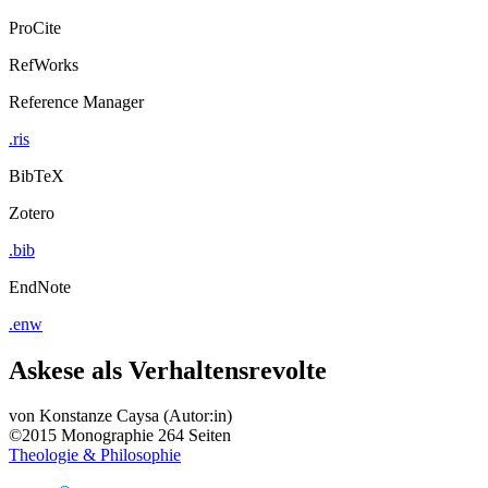
ProCite
RefWorks
Reference Manager
.ris
BibTeX
Zotero
.bib
EndNote
.enw
Askese als Verhaltensrevolte
von
Konstanze Caysa (Autor:in)
©2015
Monographie
264 Seiten
Theologie & Philosophie