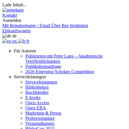
Lade Inhalt...
Kontakt
Anmelden
Mit Benutzername / Email
Über Ihre Institution
Einkaufswagen
de
en
fr
Für Autoren
Publizieren mit Peter Lang – Akademische
Veröffentlichungen
Publikationsanfrage
2026 Emerging Scholars Competition
Serviceleistungen
Serviceleistungen
Bibliotheken
Buchhändler
E-books
Open Access
Open EBA
Marketing & Presse
Probeexemplare
Veranstaltungen
BiblioCon 2025