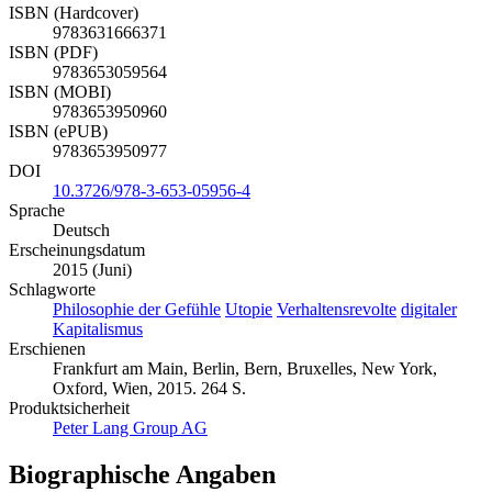
ISBN (Hardcover)
9783631666371
ISBN (PDF)
9783653059564
ISBN (MOBI)
9783653950960
ISBN (ePUB)
9783653950977
DOI
10.3726/978-3-653-05956-4
Sprache
Deutsch
Erscheinungsdatum
2015 (Juni)
Schlagworte
Philosophie der Gefühle
Utopie
Verhaltensrevolte
digitaler
Kapitalismus
Erschienen
Frankfurt am Main, Berlin, Bern, Bruxelles, New York,
Oxford, Wien, 2015. 264 S.
Produktsicherheit
Peter Lang Group AG
Biographische Angaben