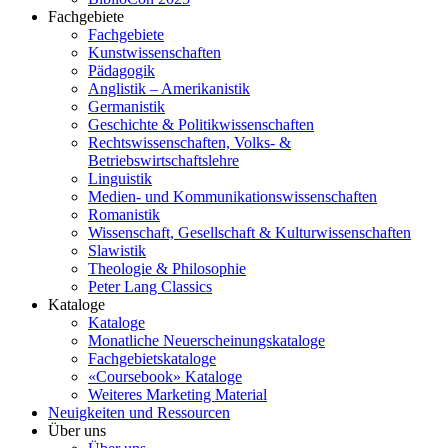
Fachgebiete
Fachgebiete
Kunstwissenschaften
Pädagogik
Anglistik – Amerikanistik
Germanistik
Geschichte & Politikwissenschaften
Rechtswissenschaften, Volks- &
Betriebswirtschaftslehre
Linguistik
Medien- und Kommunikationswissenschaften
Romanistik
Wissenschaft, Gesellschaft & Kulturwissenschaften
Slawistik
Theologie & Philosophie
Peter Lang Classics
Kataloge
Kataloge
Monatliche Neuerscheinungskataloge
Fachgebietskataloge
«Coursebook» Kataloge
Weiteres Marketing Material
Neuigkeiten und Ressourcen
Über uns