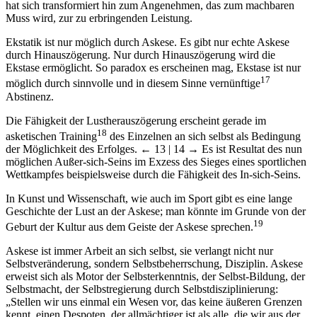
hat sich transformiert hin zum Angenehmen, das zum machbaren
Muss wird, zur zu erbringenden Leistung.
Ekstatik ist nur möglich durch Askese. Es gibt nur echte Askese
durch Hinauszögerung. Nur durch Hinauszögerung wird die
Ekstase ermöglicht. So paradox es erscheinen mag, Ekstase ist nur
17
möglich durch sinnvolle und in diesem Sinne vernünftige
Abstinenz.
Die Fähigkeit der Lustherauszögerung erscheint gerade im
18
asketischen Training
des Einzelnen an sich selbst als Bedingung
der Möglichkeit des Erfolges.
← 13 | 14 →
Es ist Resultat des nun
möglichen Außer-sich-Seins im Exzess des Sieges eines sportlichen
Wettkampfes beispielsweise durch die Fähigkeit des In-sich-Seins.
In Kunst und Wissenschaft, wie auch im Sport gibt es eine lange
Geschichte der Lust an der Askese; man könnte im Grunde von der
19
Geburt der Kultur aus dem Geiste der Askese sprechen.
Askese ist immer Arbeit an sich selbst, sie verlangt nicht nur
Selbstveränderung, sondern Selbstbeherrschung, Disziplin. Askese
erweist sich als Motor der Selbsterkenntnis, der Selbst-Bildung, der
Selbstmacht, der Selbstregierung durch Selbstdisziplinierung:
„Stellen wir uns einmal ein Wesen vor, das keine äußeren Grenzen
kennt, einen Despoten, der allmächtiger ist als alle, die wir aus der