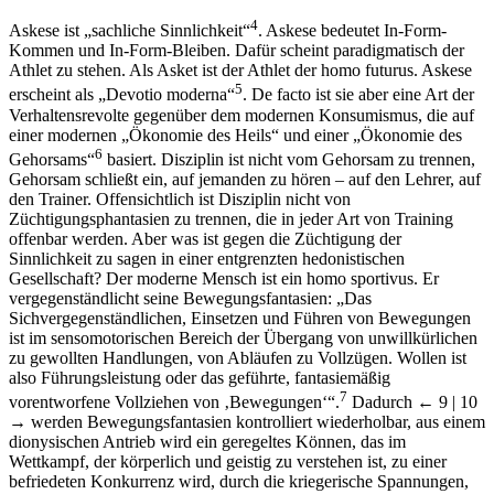
4
Askese ist „sachliche Sinnlichkeit“
. Askese bedeutet In-Form-
Kommen und In-Form-Bleiben. Dafür scheint paradigmatisch der
Athlet zu stehen. Als Asket ist der Athlet der homo futurus. Askese
5
erscheint als „Devotio moderna“
. De facto ist sie aber eine Art der
Verhaltensrevolte gegenüber dem modernen Konsumismus, die auf
einer modernen „Ökonomie des Heils“ und einer „Ökonomie des
6
Gehorsams“
basiert. Disziplin ist nicht vom Gehorsam zu trennen,
Gehorsam schließt ein, auf jemanden zu hören – auf den Lehrer, auf
den Trainer. Offensichtlich ist Disziplin nicht von
Züchtigungsphantasien zu trennen, die in jeder Art von Training
offenbar werden. Aber was ist gegen die Züchtigung der
Sinnlichkeit zu sagen in einer entgrenzten hedonistischen
Gesellschaft? Der moderne Mensch ist ein homo sportivus. Er
vergegenständlicht seine Bewegungsfantasien: „Das
Sichvergegenständlichen, Einsetzen und Führen von Bewegungen
ist im sensomotorischen Bereich der Übergang von unwillkürlichen
zu gewollten Handlungen, von Abläufen zu Vollzügen. Wollen ist
also Führungsleistung oder das geführte, fantasiemäßig
7
vorentworfene Vollziehen von ‚Bewegungen‘“.
Dadurch
← 9 | 10
→
werden Bewegungsfantasien kontrolliert wiederholbar, aus einem
dionysischen Antrieb wird ein geregeltes Können, das im
Wettkampf, der körperlich und geistig zu verstehen ist, zu einer
befriedeten Konkurrenz wird, durch die kriegerische Spannungen,