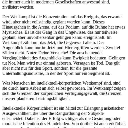
die immer auch in modernen Gesellschaften anwesend sind,
zivilisiert werden.
Der Wettkampf ist die Konzentration auf das Ereignis, das erwartet
wird, aber nicht vollständig geplant werden kann. Dieses
Hinausgehen in die Arena, auf das Podium, auf die Bühne hat etwas
Mystisches. Es ist der Gang in das Ungewisse, das nur teilweise
geplant, aber unvorhersehbar gelingen kann: ereignishaft. Im
Wettkampf zählt nur das Jetzt, die Gegenwart allein. Der
Augenblick kann nur im Jetzt und Hier ergriffen werden. Zweifel
zählen nicht. Nutze Deine Versuche! Die anscheinende
Vergänglichkeit des Augenblicks kann Ewigkeit bedeuten. Gelingen
tut Not. Man wird nur einmal geboren. Versagen ist Tod. Das gilt
aber nicht nur für den Sport, sondern für die gesamte
Unterhaltungsindustrie, in der der Sport nur ein Segment ist.
Was Menschen im intellektuell-körperlichen Wettkampf sind, sind
sie durch harte Arbeit an sich selbst geworden. Im Wettkampf zeigen
sich die Grenzen der körperlichen Verfügungsgewalt, die Grenzen
unserer planbaren Leistungsfähigkeit.
Intellektuelle Körperlichkeit ist ein Mittel zur Erlangung asketischer
Ausgewähltheit, die über die Rangordnung der Subjekte
entscheidet. Dabei ist der Erfolg wichtiger als die Gesinnung oder
moralische Intention des Handelnden. Von dorther ist auch erklärbar,