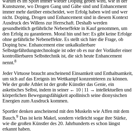
warum es im Sport immer wieder Doping geben wird, wie in der
Kunstszene, wo Drogen Gang und Gäbe sind und Enhancement
immer mehr darüber entscheidet, wer Erfolg haben wird und wer
nicht. Doping, Drogen und Enhancement sind in diesem Kontext
Ausdruck des Willens zur Herrschaft. Deshalb werden
gesundheitlich gefährliche Nebeneffekte in Kauf genommen, um
den Erfolg zu garantieren. Moral hin und her: Es gibt keine Erfolge
ohne gefährliche Nebeneffekte. Es stellt sich hier die Frage, ob
Doping bzw. Enhancement eine unkalkulierbare
Selbstgefährdungstechnologie ist oder ob es nur der Vorläufer einer
kontrollierbaren Selbsttechnik ist, die sich heute Enhancement
8
nennt.
Jeder Virtuose braucht anscheinend Einsamkeit und Enthaltsamkeit,
um sich auf das Ereignis im Wettkampf konzentrieren zu können.
Wie der große Athlet ist der große Künstler das Genie, ein
asketisches Selbst, indem in seiner
← 10 | 11 →
intellektuellen und
körperlichen Bewegungsfähigkeit apollinisch seine dionysischen
Energien zum Ausdruck kommen.
Sportler denken anscheinend mit den Muskeln wie Affen mit dem
9
Bauch.
Das ist kein Makel, sondern vielleicht sogar ihre Stärke,
wie die großen Künstler des 20. Jahrhunderts es schon längst
erkannt haben.