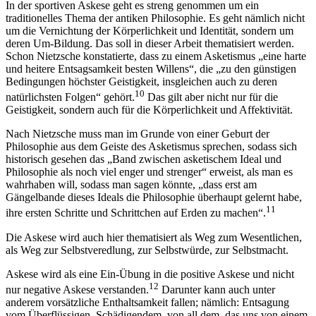
In der sportiven Askese geht es streng genommen um ein
traditionelles Thema der antiken Philosophie. Es geht nämlich nicht
um die Vernichtung der Körperlichkeit und Identität, sondern um
deren Um-Bildung. Das soll in dieser Arbeit thematisiert werden.
Schon Nietzsche konstatierte, dass zu einem Asketismus „eine harte
und heitere Entsagsamkeit besten Willens“, die „zu den günstigen
Bedingungen höchster Geistigkeit, insgleichen auch zu deren
10
natürlichsten Folgen“ gehört.
Das gilt aber nicht nur für die
Geistigkeit, sondern auch für die Körperlichkeit und Affektivität.
Nach Nietzsche muss man im Grunde von einer Geburt der
Philosophie aus dem Geiste des Asketismus sprechen, sodass sich
historisch gesehen das „Band zwischen asketischem Ideal und
Philosophie als noch viel enger und strenger“ erweist, als man es
wahrhaben will, sodass man sagen könnte, „dass erst am
Gängelbande dieses Ideals die Philosophie überhaupt gelernt habe,
11
ihre ersten Schritte und Schrittchen auf Erden zu machen“.
Die Askese wird auch hier thematisiert als Weg zum Wesentlichen,
als Weg zur Selbstveredlung, zur Selbstwürde, zur Selbstmacht.
Askese wird als eine Ein-Übung in die positive Askese und nicht
12
nur negative Askese verstanden.
Darunter kann auch unter
anderem vorsätzliche Enthaltsamkeit fallen; nämlich: Entsagung
vom Überflüssigen, Schädigendem, von all dem, das uns von einem