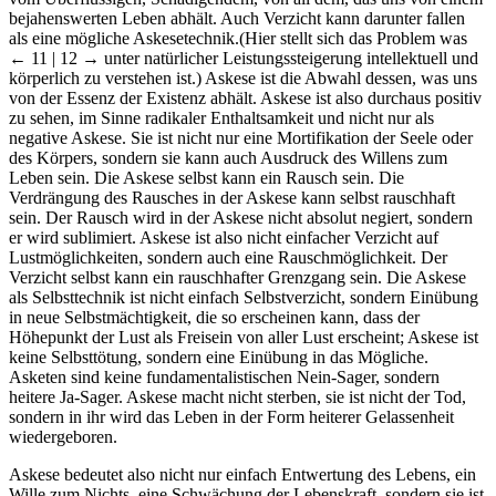
bejahenswerten Leben abhält. Auch Verzicht kann darunter fallen
als eine mögliche Askesetechnik.(Hier stellt sich das Problem was
← 11 | 12 →
unter natürlicher Leistungssteigerung intellektuell und
körperlich zu verstehen ist.) Askese ist die Abwahl dessen, was uns
von der Essenz der Existenz abhält. Askese ist also durchaus positiv
zu sehen, im Sinne radikaler Enthaltsamkeit und nicht nur als
negative Askese. Sie ist nicht nur eine Mortifikation der Seele oder
des Körpers, sondern sie kann auch Ausdruck des Willens zum
Leben sein. Die Askese selbst kann ein Rausch sein. Die
Verdrängung des Rausches in der Askese kann selbst rauschhaft
sein. Der Rausch wird in der Askese nicht absolut negiert, sondern
er wird sublimiert. Askese ist also nicht einfacher Verzicht auf
Lustmöglichkeiten, sondern auch eine Rauschmöglichkeit. Der
Verzicht selbst kann ein rauschhafter Grenzgang sein. Die Askese
als Selbsttechnik ist nicht einfach Selbstverzicht, sondern Einübung
in neue Selbstmächtigkeit, die so erscheinen kann, dass der
Höhepunkt der Lust als Freisein von aller Lust erscheint; Askese ist
keine Selbsttötung, sondern eine Einübung in das Mögliche.
Asketen sind keine fundamentalistischen Nein-Sager, sondern
heitere Ja-Sager. Askese macht nicht sterben, sie ist nicht der Tod,
sondern in ihr wird das Leben in der Form heiterer Gelassenheit
wiedergeboren.
Askese bedeutet also nicht nur einfach Entwertung des Lebens, ein
Wille zum Nichts, eine Schwächung der Lebenskraft, sondern sie ist