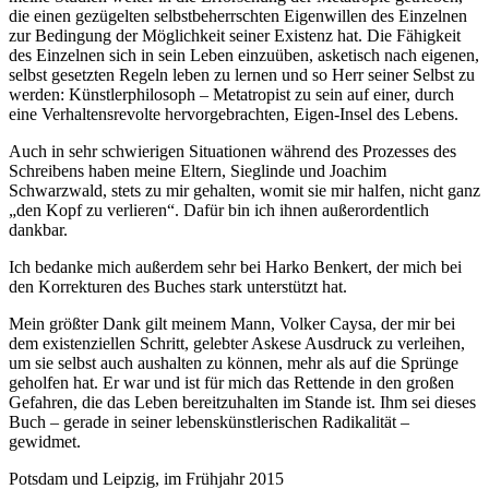
die einen gezügelten selbstbeherrschten Eigenwillen des Einzelnen
zur Bedingung der Möglichkeit seiner Existenz hat. Die Fähigkeit
des Einzelnen sich in sein Leben einzuüben, asketisch nach eigenen,
selbst gesetzten Regeln leben zu lernen und so Herr seiner Selbst zu
werden: Künstlerphilosoph – Metatropist zu sein auf einer, durch
eine Verhaltensrevolte hervorgebrachten, Eigen-Insel des Lebens.
Auch in sehr schwierigen Situationen während des Prozesses des
Schreibens haben meine Eltern, Sieglinde und Joachim
Schwarzwald, stets zu mir gehalten, womit sie mir halfen, nicht ganz
„den Kopf zu verlieren“. Dafür bin ich ihnen außerordentlich
dankbar.
Ich bedanke mich außerdem sehr bei Harko Benkert, der mich bei
den Korrekturen des Buches stark unterstützt hat.
Mein größter Dank gilt meinem Mann, Volker Caysa, der mir bei
dem existenziellen Schritt, gelebter Askese Ausdruck zu verleihen,
um sie selbst auch aushalten zu können, mehr als auf die Sprünge
geholfen hat. Er war und ist für mich das Rettende in den großen
Gefahren, die das Leben bereitzuhalten im Stande ist. Ihm sei dieses
Buch – gerade in seiner lebenskünstlerischen Radikalität –
gewidmet.
Potsdam und Leipzig, im Frühjahr 2015