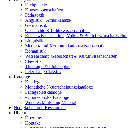
Fachgebiete
Kunstwissenschaften
Pädagogik
Anglistik – Amerikanistik
Germanistik
Geschichte & Politikwissenschaften
Rechtswissenschaften, Volks- & Betriebswirtschaftslehre
Linguistik
Medien- und Kommunikationswissenschaften
Romanistik
Wissenschaft, Gesellschaft & Kulturwissenschaften
Slawistik
Theologie & Philosophie
Peter Lang Classics
Kataloge
Kataloge
Monatliche Neuerscheinungskataloge
Fachgebietskataloge
«Coursebook» Kataloge
Weiteres Marketing Material
Neuigkeiten und Ressourcen
Über uns
Über uns
Kontakt