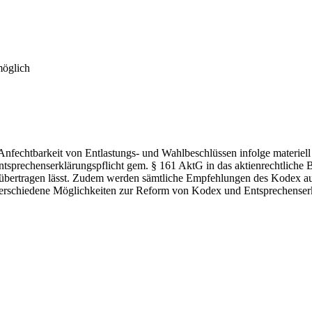
möglich
r Anfechtbarkeit von Entlastungs- und Wahlbeschlüssen infolge materi
sprechenserklärungspflicht gem. § 161 AktG in das aktienrechtliche B
bertragen lässt. Zudem werden sämtliche Empfehlungen des Kodex auf 
verschiedene Möglichkeiten zur Reform von Kodex und Entsprechenserk