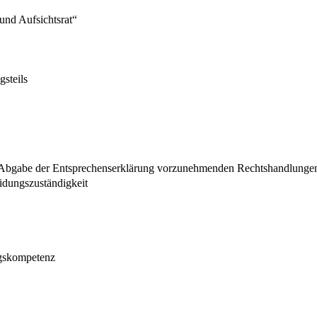
und Aufsichtsrat“
steils
r Abgabe der Entsprechenserklärung vorzunehmenden Rechtshandlunge
idungszuständigkeit
ngskompetenz