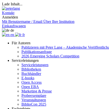
Lade Inhalt...
Kontakt
Anmelden
Mit Benutzername / Email
Über Ihre Institution
Einkaufswagen
de
en
fr
Für Autoren
Publizieren mit Peter Lang – Akademische Veröffentlic
Publikationsanfrage
2026 Emerging Scholars Competition
Serviceleistungen
Serviceleistungen
Bibliotheken
Buchhändler
E-books
Open Access
Open EBA
Marketing & Presse
Probeexemplare
Veranstaltungen
BiblioCon 2025
Fachgebiete