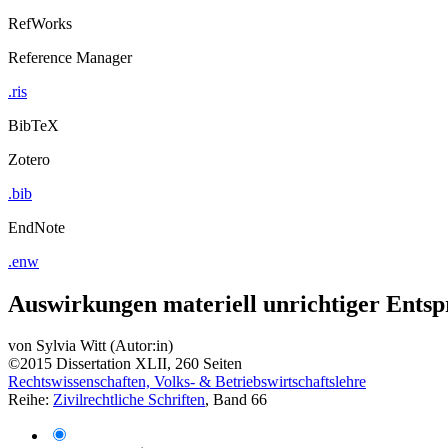
RefWorks
Reference Manager
.ris
BibTeX
Zotero
.bib
EndNote
.enw
Auswirkungen materiell unrichtiger Ents
von
Sylvia Witt (Autor:in)
©2015
Dissertation
XLII, 260 Seiten
Rechtswissenschaften, Volks- & Betriebswirtschaftslehre
Reihe:
Zivilrechtliche Schriften
, Band 66