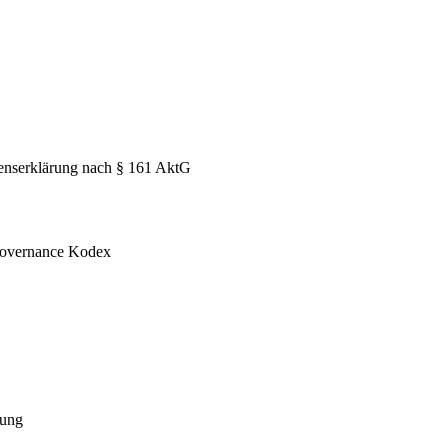
enserklärung nach § 161 AktG
 Governance Kodex
nung