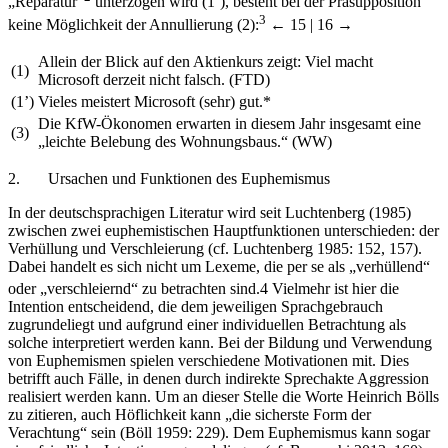
„Reparatur“
unterzogen wird (1‘), besteht bei der Präsupposition
3
keine Möglichkeit der Annullierung (2):
← 15 | 16 →
Allein der Blick auf den Aktienkurs zeigt:
Viel macht
(1)
Microsoft derzeit nicht falsch
. (FTD)
(1’)
Vieles meistert Microsoft (sehr) gut.*
Die KfW-Ökonomen erwarten in diesem Jahr insgesamt eine
(3)
„
leichte Belebung des Wohnungsbaus
.“ (WW)
2.
Ursachen und Funktionen des Euphemismus
In der deutschsprachigen Literatur wird seit Luchtenberg (1985)
zwischen zwei euphemistischen Hauptfunktionen unterschieden: der
Verhüllung und Verschleierung (cf. Luchtenberg 1985: 152, 157).
Dabei handelt es sich nicht um Lexeme, die
per se
als „verhüllend“
oder „verschleiernd“ zu betrachten sind.
4
Vielmehr ist hier die
Intention entscheidend, die dem jeweiligen Sprachgebrauch
zugrundeliegt und aufgrund einer individuellen Betrachtung als
solche interpretiert werden kann. Bei der Bildung und Verwendung
von Euphemismen spielen verschiedene Motivationen mit. Dies
betrifft auch Fälle, in denen durch indirekte Sprechakte Aggression
realisiert werden kann. Um an dieser Stelle die Worte Heinrich Bölls
zu zitieren, auch Höflichkeit kann „die sicherste Form der
Verachtung“ sein (Böll 1959: 229). Dem Euphemismus kann sogar