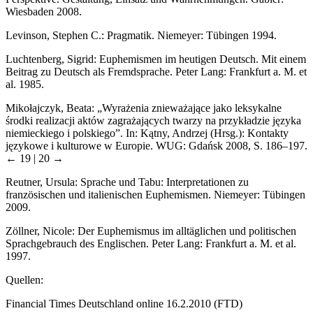
Wiesbaden 2008.
Levinson, Stephen C.:
Pragmatik
. Niemeyer: Tübingen 1994.
Luchtenberg, Sigrid:
Euphemismen im heutigen Deutsch. Mit einem
Beitrag zu Deutsch als Fremdsprache
. Peter Lang: Frankfurt a. M. et
al. 1985.
Mikołajczyk, Beata: „Wyrażenia znieważające jako leksykalne
środki realizacji aktów zagrażających twarzy na przykładzie języka
niemieckiego i polskiego”. In: Kątny, Andrzej (Hrsg.):
Kontakty
językowe i kulturowe w Europie
. WUG: Gdańsk 2008, S. 186–197.
← 19 | 20 →
Reutner, Ursula:
Sprache und Tabu: Interpretationen zu
französischen und italienischen Euphemismen
. Niemeyer: Tübingen
2009.
Zöllner, Nicole:
Der Euphemismus im alltäglichen und politischen
Sprachgebrauch des Englischen
. Peter Lang: Frankfurt a. M. et al.
1997.
Quellen:
Financial Times Deutschland
online 16.2.2010 (FTD)