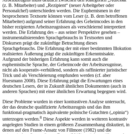
(z. B. Mitarbeiter) und „Rezipient“ (neuer Arbeitgeber oder
Personalchef) unterschieden werden. Die Euphemismen in der
besprochenen Textsorte können vom Leser (z. B. dem betroffenen
Mitarbeiter) aufgrund seiner Erfahrung des Geheimcodes in den
bisher rezipierten Arbeitszeugnissen als verschleiernd interpretiert
werden. Die Erfahrung des – aus seiner Perspektive gesehen –
instrumentalisierenden Sprachgebrauchs in Textsorten und
Diskursen prägt die zukünftige Betrachtung dieses
Sprachgebrauchs. Die Erfahrung der mit einer bestimmten Illokution
realisierten Äußerung prägt die zukünftigen Erkenntnisakte.
Aufgrund der bisherigen Erfahrung kann somit auch die
euphemistische Sprache, der Geheimcode der Arbeitszeugnisse,
nicht als kooperativ-verhüllend, sondern als raffinierter juristischer
Trick und als Verschleierung empfunden werden (cf. aber
Huesmann 2008). Diese Erfahrung prägt die Erwartungen eines
deutschen Lesers, der in Zukunft ähnlichen Dokumenten (auch in
anderen Sprachen) mit einer ähnlichen Erwartung begegnen wird.
Diese Probleme wurden in einer kontrastiven Analyse untersucht,
der das deutsche qualifizierte Arbeitszeugnis und das ihm
funktional-pragmatisch äquivalente polnische Gutachten („opinia“)
8
unterzogen werden.
Diese Aspekte werden in weiteren kontrastiv
angelegten Studien in einem größeren Zusammenhang diskutiert, in
denen auf den Frame-Ansatz von Fillmore (1982) und die