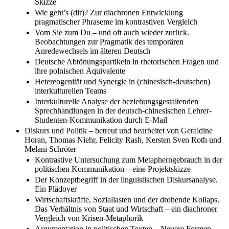
Skizze
Wie geht’s (dir)? Zur diachronen Entwicklung
pragmatischer Phraseme im kontrastiven Vergleich
Vom Sie zum Du – und oft auch wieder zurück.
Beobachtungen zur Pragmatik des temporären
Anredewechsels im älteren Deutsch
Deutsche Abtönungspartikeln in rhetorischen Fragen und
ihre polnischen Äquivalente
Hetereogenität und Synergie in (chinesisch-deutschen)
interkulturellen Teams
Interkulturelle Analyse der beziehungsgestaltenden
Sprechhandlungen in der deutsch-chinesischen Lehrer-
Studenten-Kommunikation durch E-Mail
Diskurs und Politik – betreut und bearbeitet von Geraldine
Horan, Thomas Niehr, Felicity Rash, Kersten Sven Roth und
Melani Schröter
Kontrastive Untersuchung zum Metapherngebrauch in der
politischen Kommunikation – eine Projektskizze
Der Konzeptbegriff in der linguistischen Diskursanalyse.
Ein Plädoyer
Wirtschaftskräfte, Soziallasten und der drohende Kollaps.
Das Verhältnis von Staat und Wirtschaft – ein diachroner
Vergleich von Krisen-Metaphorik
Argumentation in politischen Texten – Neuere Formen