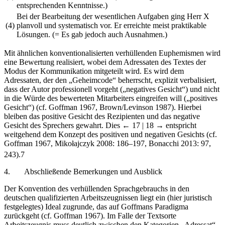
entsprechenden Kenntnisse.)
Bei der Bearbeitung der wesentlichen Aufgaben ging Herr X
(4)
planvoll und systematisch vor. Er erreichte
meist
praktikable
Lösungen. (= Es gab jedoch auch Ausnahmen.)
Mit ähnlichen konventionalisierten verhüllenden Euphemismen wird
eine Bewertung realisiert, wobei dem Adressaten des Textes der
Modus der Kommunikation mitgeteilt wird. Es wird dem
Adressaten, der den „Geheimcode“ beherrscht, explizit verbalisiert,
dass der Autor professionell vorgeht („negatives Gesicht“) und nicht
in die Würde des bewerteten Mitarbeiters eingreifen will („positives
Gesicht“) (cf. Goffman 1967, Brown/Levinson 1987). Hierbei
bleiben das positive Gesicht des Rezipienten und das negative
Gesicht des Sprechers gewahrt. Dies
← 17 | 18 →
entspricht
weitgehend dem Konzept des positiven und negativen Gesichts (cf.
Goffman 1967, Mikołajczyk 2008: 186–197, Bonacchi 2013: 97,
243).
7
4.
Abschließende Bemerkungen und Ausblick
Der Konvention des verhüllenden Sprachgebrauchs in den
deutschen qualifizierten Arbeitszeugnissen liegt ein (hier juristisch
festgelegtes) Ideal zugrunde, das auf Goffmans Paradigma
zurückgeht (cf. Goffman 1967). Im Falle der Textsorte
Arbeitszeugnis muss deutlich zwischen den Kategorien „Adressat“