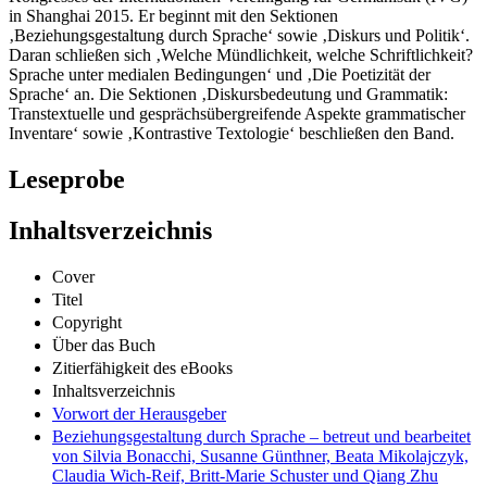
in Shanghai 2015. Er beginnt mit den Sektionen
‚Beziehungsgestaltung durch Sprache‘ sowie ‚Diskurs und Politik‘.
Daran schließen sich ‚Welche Mündlichkeit, welche Schriftlichkeit?
Sprache unter medialen Bedingungen‘ und ‚Die Poetizität der
Sprache‘ an. Die Sektionen ‚Diskursbedeutung und Grammatik:
Transtextuelle und gesprächsübergreifende Aspekte grammatischer
Inventare‘ sowie ‚Kontrastive Textologie‘ beschließen den Band.
Leseprobe
Inhaltsverzeichnis
Cover
Titel
Copyright
Über das Buch
Zitierfähigkeit des eBooks
Inhaltsverzeichnis
Vorwort der Herausgeber
Beziehungsgestaltung durch Sprache – betreut und bearbeitet
von Silvia Bonacchi, Susanne Günthner, Beata Mikolajczyk,
Claudia Wich-Reif, Britt-Marie Schuster und Qiang Zhu