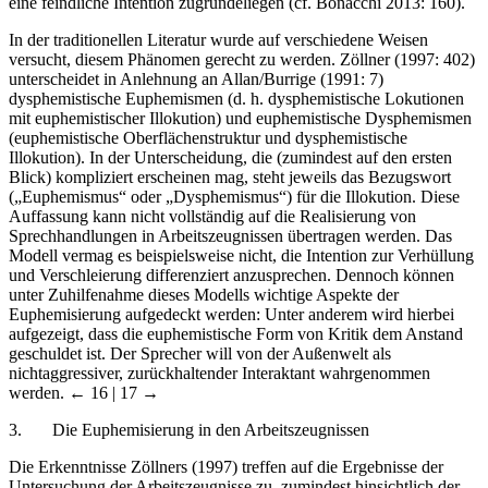
eine feindliche Intention zugrundeliegen (cf. Bonacchi 2013: 160).
In der traditionellen Literatur wurde auf verschiedene Weisen
versucht, diesem Phänomen gerecht zu werden. Zöllner (1997: 402)
unterscheidet in Anlehnung an Allan/Burrige (1991: 7)
dysphemistische Euphemismen (d.
h. dysphemistische Lokutionen
mit euphemistischer Illokution) und euphemistische Dysphemismen
(euphemistische Oberflächenstruktur und dysphemistische
Illokution). In der Unterscheidung, die (zumindest auf den ersten
Blick) kompliziert erscheinen mag, steht jeweils das Bezugswort
(„Euphemismus“ oder „Dysphemismus“) für die Illokution. Diese
Auffassung kann nicht vollständig auf die Realisierung von
Sprechhandlungen in Arbeitszeugnissen übertragen werden. Das
Modell vermag es beispielsweise nicht, die Intention zur Verhüllung
und Verschleierung differenziert anzusprechen. Dennoch können
unter Zuhilfenahme dieses Modells wichtige Aspekte der
Euphemisierung aufgedeckt werden: Unter anderem wird hierbei
aufgezeigt, dass die euphemistische Form von Kritik dem Anstand
geschuldet ist. Der Sprecher will von der Außenwelt als
nichtaggressiver, zurückhaltender Interaktant wahrgenommen
werden.
← 16 | 17 →
3.
Die Euphemisierung in den Arbeitszeugnissen
Die Erkenntnisse Zöllners (1997) treffen auf die Ergebnisse der
Untersuchung der Arbeitszeugnisse zu, zumindest
hinsichtlich der