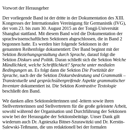
Vorwort der Herausgeber
Der vorliegende Band ist der dritte in der Dokumentation des XIII.
Kongresses der Internationalen Vereinigung für Germanistik (IVG),
der vom 23. bis zum 30. August 2015 an der Tongji-Universität
Shanghai stattfand. Mit diesem Band wird die Dokumentation der
sprachwissenschaftlichen Sektionen abgeschlossen, die in Band 2
begonnen hatte. Es werden hier folgende Sektionen in der
genannten Reihenfolge dokumentiert: Der Band beginnt mit der
Sektion
Beziehungsgestaltung durch Sprache
, darauf folgt die
Sektion
Diskurs und Politik
. Daran schließt sich die Sektion
Welche
Mündlichkeit, welche Schriftlichkeit? Sprache unter medialen
Bedingungen
an. Es folgt dann die Sektion
Die Poetizität der
Sprache
, nach der die Sektion
Diskursbedeutung und Grammatik
–
Transtextuelle und gesprächsübergreifende Aspekte grammatischer
Inventare
dokumentiert ist. Die Sektion
Kontrastive Textologie
beschließt den Band.
Wir danken allen Sektionsleiterinnen und -leitern sowie ihren
Stellvertreterinnen und Stellvertretern für die große geleistete Arbeit,
sowohl während der Organisation und Durchführung der Sektionen
sowie bei der Herausgabe der Sektionsbeiträge. Unser Dank gilt
wiederum auch Dr. Agnieszka Bitner-Szurawitzki und Dr. Kerstin-
Salewski-Teßmann, die uns redaktionell bei der formalen