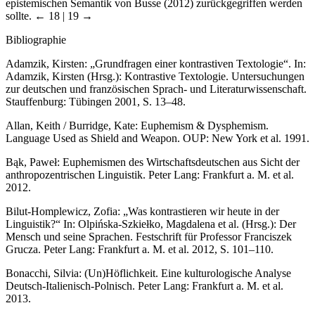
epistemischen Semantik von Busse (2012) zurückgegriffen werden
sollte.
← 18 | 19 →
Bibliographie
Adamzik, Kirsten: „Grundfragen einer kontrastiven Textologie“. In:
Adamzik, Kirsten (Hrsg.):
Kontrastive Textologie. Untersuchungen
zur deutschen und französischen Sprach- und Literaturwissenschaft
.
Stauffenburg: Tübingen 2001, S. 13–48.
Allan, Keith / Burridge, Kate:
Euphemism & Dysphemism.
Language Used as Shield and Weapon.
OUP: New York et al. 1991.
Bąk, Paweł:
Euphemismen des Wirtschaftsdeutschen aus Sicht der
anthropozentrischen Linguistik
. Peter Lang: Frankfurt a. M. et al.
2012.
Bilut-Homplewicz, Zofia: „Was kontrastieren wir heute in der
Linguistik?“ In: Olpińska-Szkiełko, Magdalena et al. (Hrsg.):
Der
Mensch und seine Sprachen. Festschrift für Professor Franciszek
Grucza
. Peter Lang: Frankfurt a. M. et al. 2012, S. 101–110.
Bonacchi, Silvia:
(Un)Höflichkeit. Eine kulturologische Analyse
Deutsch-Italienisch-Polnisch.
Peter Lang: Frankfurt a. M. et al.
2013.