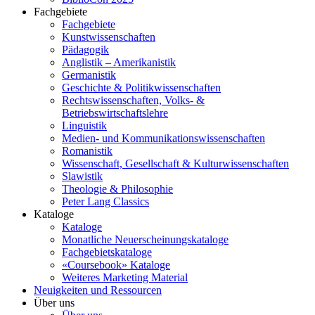
Fachgebiete
Fachgebiete
Kunstwissenschaften
Pädagogik
Anglistik – Amerikanistik
Germanistik
Geschichte & Politikwissenschaften
Rechtswissenschaften, Volks- &
Betriebswirtschaftslehre
Linguistik
Medien- und Kommunikationswissenschaften
Romanistik
Wissenschaft, Gesellschaft & Kulturwissenschaften
Slawistik
Theologie & Philosophie
Peter Lang Classics
Kataloge
Kataloge
Monatliche Neuerscheinungskataloge
Fachgebietskataloge
«Coursebook» Kataloge
Weiteres Marketing Material
Neuigkeiten und Ressourcen
Über uns