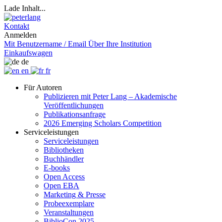
Lade Inhalt...
Kontakt
Anmelden
Mit Benutzername / Email
Über Ihre Institution
Einkaufswagen
de
en
fr
Für Autoren
Publizieren mit Peter Lang – Akademische
Veröffentlichungen
Publikationsanfrage
2026 Emerging Scholars Competition
Serviceleistungen
Serviceleistungen
Bibliotheken
Buchhändler
E-books
Open Access
Open EBA
Marketing & Presse
Probeexemplare
Veranstaltungen
BiblioCon 2025