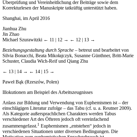
Überprüfung und Vereinheitlichung der Beiträge sowie dem
Korrekturlesen der Manuskripte tatkräftig unterstützt haben.
Shanghai, im April 2016
Jianhua Zhu
Jin Zhao
Michael Szurawitzki
← 11 | 12 →
← 12 | 13 →
Beziehungsgestaltung durch Sprache
– betreut und bearbeitet von
Silvia Bonacchi, Beata Mikołajczyk, Susanne Günthner, Britt-Marie
Schuster, Claudia Wich-Reif und Qiang Zhu
← 13 | 14 →
← 14 | 15 →
Paweł Bąk (Rzeszów, Polen)
Illokutionen am Beispiel des Arbeitszeugnisses
Anlass zur Bildung und Verwendung von Euphemismen ist – der
einschlägigen Literatur zufolge – das Tabu (cf. u. a. Reutner 2009).
Als Kategorie außersprachlichen Charakters werden Tabus
verschiedener Art des Öfteren jedoch oft vereinfachend
1
zusammengefasst.
Euphemismen „entstehen“ jedoch in
verschiedenen Situationen unter diversen Bedingungen. Die
Motivation zum euphemistischen Sprachgebrauch ist