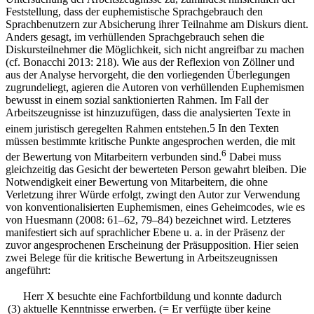
Feststellung, dass der euphemistische Sprachgebrauch den
Sprachbenutzern zur Absicherung ihrer Teilnahme am Diskurs dient.
Anders gesagt, im verhüllenden Sprachgebrauch sehen die
Diskursteilnehmer die Möglichkeit, sich nicht angreifbar zu machen
(cf. Bonacchi 2013: 218). Wie aus der Reflexion von Zöllner und
aus der Analyse hervorgeht, die den vorliegenden Überlegungen
zugrundeliegt, agieren die Autoren von verhüllenden Euphemismen
bewusst in einem sozial sanktionierten Rahmen. Im Fall der
Arbeitszeugnisse ist hinzuzufügen, dass die analysierten Texte in
einem juristisch geregelten Rahmen entstehen.
5
In den Texten
müssen bestimmte kritische Punkte angesprochen werden, die mit
6
der Bewertung von Mitarbeitern verbunden sind.
Dabei muss
gleichzeitig das Gesicht der bewerteten Person gewahrt bleiben. Die
Notwendigkeit einer Bewertung von Mitarbeitern, die ohne
Verletzung ihrer Würde erfolgt, zwingt den Autor zur Verwendung
von konventionalisierten Euphemismen, eines Geheimcodes, wie es
von Huesmann (2008:
61–62
,
79–84
) bezeichnet wird. Letzteres
manifestiert sich auf sprachlicher Ebene u.
a. in der Präsenz der
zuvor angesprochenen Erscheinung der Präsupposition. Hier seien
zwei Belege für die kritische Bewertung in Arbeitszeugnissen
angeführt:
Herr X besuchte eine Fachfortbildung und
konnte
dadurch
(3)
aktuelle Kenntnisse erwerben
. (= Er verfügte über keine