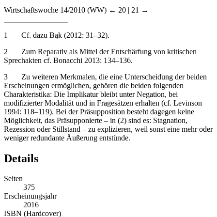
Wirtschaftswoche
14/2010 (WW)
← 20 | 21 →
1
Cf. dazu Bąk (2012: 31–32).
2
Zum Reparativ als Mittel der Entschärfung von kritischen
Sprechakten cf. Bonacchi 2013: 134–136.
3
Zu weiteren Merkmalen, die eine Unterscheidung der beiden
Erscheinungen ermöglichen, gehören die beiden folgenden
Charakteristika: Die Implikatur bleibt unter Negation, bei
modifizierter Modalität und in Fragesätzen erhalten (cf. Levinson
1994: 118–119). Bei der Präsupposition besteht dagegen keine
Möglichkeit, das Präsupponierte – in (2) sind es:
Stagnation,
Rezession oder Stillstand
– zu explizieren, weil sonst eine mehr oder
weniger redundante Äußerung entstünde.
Details
Seiten
375
Erscheinungsjahr
2016
ISBN (Hardcover)