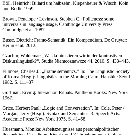
Böll, Heinrich:
Billard um halbzehn
. Kiepenheuer & Witsch: Köln
und Berlin 1959.
Brown, Penelope / Levinson, Stephen C.:
Politeness: some
universals in language usage.
Cambridge University Press:
Cambridge et al. 1987.
Busse, Dietrich:
Frame-Semantik. Ein Kompendium
. De Gruyter:
Berlin et al. 2012.
Czachur, Waldemar: „Was kontrastieren wir in der kontrastiven
Diskurslinguistik?“.
Studia Niemcoznawcze
44, 2010, S. 433–443.
Fillmore, Charles J.: „Frame semantics.” In: The Linguistic Society
of Korea (Hrsg.):
Linguistics in the Morning Calm
. Hanshin: Seoul
1982, S. 111–37.
Goffman, Erving:
Interaction Rituals
. Pantheon Books: New York
1967.
Grice, Herbert Paul: „Logic and Conversation”. In: Cole, Peter /
Morgan, Jerry (Hrsg.):
Syntax and Semantics. 3: Speech Acts.
Academic Press: New York 1975, S. 41–58.
Huesmann, Monika:
Arbeitszeugnisse aus personalpolitischer
Perspektive. Gestaltung, Einsatz und Wahrnehmungen
. Gabler: