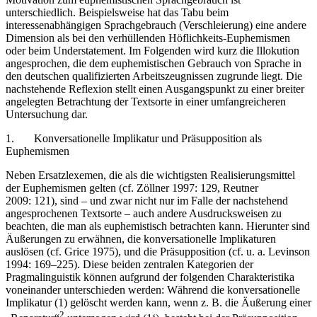
unterschiedlich. Beispielsweise hat das Tabu beim
interessenabhängigen Sprachgebrauch (Verschleierung) eine andere
Dimension als bei den verhüllenden Höflichkeits-Euphemismen
oder beim Understatement. Im Folgenden wird kurz die Illokution
angesprochen, die dem euphemistischen Gebrauch von Sprache in
den deutschen qualifizierten Arbeitszeugnissen zugrunde liegt. Die
nachstehende Reflexion stellt einen Ausgangspunkt zu einer breiter
angelegten Betrachtung der Textsorte in einer umfangreicheren
Untersuchung dar.
1.
Konversationelle Implikatur und Präsupposition als
Euphemismen
Neben Ersatzlexemen, die als die wichtigsten Realisierungsmittel
der Euphemismen gelten (cf. Zöllner 1997: 129, Reutner
2009: 121), sind – und zwar nicht nur im Falle der nachstehend
angesprochenen Textsorte – auch andere Ausdrucksweisen zu
beachten, die man als euphemistisch betrachten kann. Hierunter sind
Äußerungen zu erwähnen, die konversationelle Implikaturen
auslösen (cf. Grice 1975), und die Präsupposition (cf. u. a. Levinson
1994: 169–225). Diese beiden zentralen Kategorien der
Pragmalinguistik können aufgrund der folgenden Charakteristika
voneinander unterschieden werden: Während die konversationelle
Implikatur (1) gelöscht werden kann, wenn z. B. die Äußerung einer
2