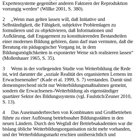
Expertensysteme gegenüber anderen Faktoren der Reproduktion
vorrangig werden“ (Willke 2001, S. 380).
2
„Wenn man gelten lassen will, daß Initiative und
Selbständigkeit, die Fähigkeit, subjektive Problemlagen zu
formulieren und zu objektivieren, daß Informationen und
Aufklärung, daß Engagement zu konstituierenden Bestandteilen
einer modernen Bildung gehören, dann darf man vermuten, daß die
Beratung ein pädagogischer Vorgang ist, in dem
Bildungsmöglichkeiten in exponierter Weise sich realisieren lassen“
(Mollenhauer 1965, S. 35).
3
Wenn in der vorliegenden Studie von Weiterbildung die Rede
ist, wird darunter die „soziale Realität des organisierten Lernens im
Erwachsenenalter“ (Kade et al. 1999, S. 7) verstanden. Damit sind
dementsprechend nicht nur Weiterbildungsmaßnahmen gemeint,
sondern die Erwachsenen-/Weiterbildung als eigenständiger
quartärer Sektor des Bildungssystems (vgl. Faulstich/Zeuner 2010,
S. 13).
4
Das Auseinanderbrechen von Kombinaten und Großbetrieben
führte zu einer Auflösung betriebsnaher Bildungsstätten in den
neuen Ländern. Durch den Wegfall der Betriebsakademien war die
bislang übliche Weiterbildungsorganisation nicht mehr vorhanden,
und der Weiterbildungsmarkt erschien unübersichtlich und