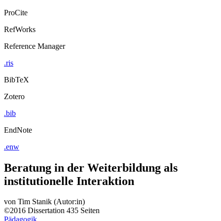
ProCite
RefWorks
Reference Manager
.ris
BibTeX
Zotero
.bib
EndNote
.enw
Beratung in der Weiterbildung als
institutionelle Interaktion
von
Tim Stanik (Autor:in)
©2016
Dissertation
435 Seiten
Pädagogik