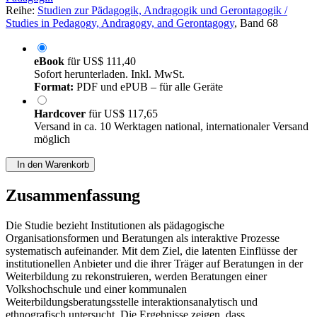
Reihe:
Studien zur Pädagogik, Andragogik und Gerontagogik /
Studies in Pedagogy, Andragogy, and Gerontagogy
, Band 68
eBook
für
US$ 111,40
Sofort herunterladen. Inkl. MwSt.
Format:
PDF und ePUB – für alle Geräte
Hardcover
für
US$ 117,65
Versand in ca. 10 Werktagen national, internationaler Versand
möglich
In den Warenkorb
Zusammenfassung
Die Studie bezieht Institutionen als pädagogische
Organisationsformen und Beratungen als interaktive Prozesse
systematisch aufeinander. Mit dem Ziel, die latenten Einflüsse der
institutionellen Anbieter und die ihrer Träger auf Beratungen in der
Weiterbildung zu rekonstruieren, werden Beratungen einer
Volkshochschule und einer kommunalen
Weiterbildungsberatungsstelle interaktionsanalytisch und
ethnografisch untersucht. Die Ergebnisse zeigen, dass