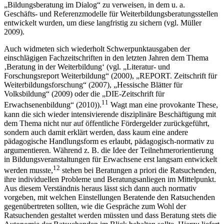
„Bildungsberatung im Dialog“ zu verweisen, in dem u. a.
Geschäfts- und Referenzmodelle für Weiterbildungsberatungsstellen
entwickelt wurden, um diese langfristig zu sichern (vgl. Müller
2009).
Auch widmeten sich wiederholt Schwerpunktausgaben der
einschlägigen Fachzeitschriften in den letzten Jahren dem Thema
‚Beratung in der Weiterbildung‘ (vgl. „Literatur- und
Forschungsreport Weiterbildung“ (2000), „REPORT. Zeitschrift für
Weiterbildungsforschung“ (2007), „Hessische Blätter für
Volksbildung“ (2009) oder die „DIE-Zeitschrift für
11
Erwachsenenbildung“ (2010)).
Wagt man eine provokante These,
kann die sich wieder intensivierende disziplinäre Beschäftigung mit
dem Thema nicht nur auf öffentliche Fördergelder zurückgeführt,
sondern auch damit erklärt werden, dass kaum eine andere
pädagogische Handlungsform es erlaubt, pädagogisch-normativ zu
argumentieren. Während z. B. die Idee der Teilnehmerorientierung
in Bildungsveranstaltungen für Erwachsene erst langsam entwickelt
12
werden musste,
stehen bei Beratungen a priori die Ratsuchenden,
ihre individuellen Probleme und Beratungsanliegen im Mittelpunkt.
Aus diesem Verständnis heraus lässt sich dann auch normativ
vorgeben, mit welchen Einstellungen Beratende den Ratsuchenden
gegenübertreten sollten, wie die Gespräche zum Wohl der
Ratsuchenden gestaltet werden müssten und dass Beratung stets die