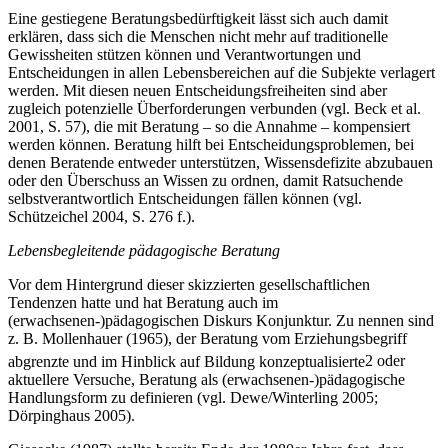
Eine gestiegene Beratungsbedürftigkeit lässt sich auch damit
erklären, dass sich die Menschen nicht mehr auf traditionelle
Gewissheiten stützen können und Verantwortungen und
Entscheidungen in allen Lebensbereichen auf die Subjekte verlagert
werden. Mit diesen neuen Entscheidungsfreiheiten sind aber
zugleich potenzielle Überforderungen verbunden (vgl. Beck et al.
2001, S. 57), die mit Beratung – so die Annahme – kompensiert
werden können. Beratung hilft bei Entscheidungsproblemen, bei
denen Beratende entweder unterstützen, Wissensdefizite abzubauen
oder den Überschuss an Wissen zu ordnen, damit Ratsuchende
selbstverantwortlich Entscheidungen fällen können (vgl.
Schützeichel 2004, S. 276 f.).
Lebensbegleitende pädagogische Beratung
Vor dem Hintergrund dieser skizzierten gesellschaftlichen
Tendenzen hatte und hat Beratung auch im
(erwachsenen-)pädagogischen Diskurs Konjunktur. Zu nennen sind
z. B. Mollenhauer (1965), der Beratung vom Erziehungsbegriff
abgrenzte und im Hinblick auf Bildung konzeptualisierte
2
oder
aktuellere Versuche, Beratung als (erwachsenen-)pädagogische
Handlungsform zu definieren (vgl. Dewe/Winterling 2005;
Dörpinghaus 2005).