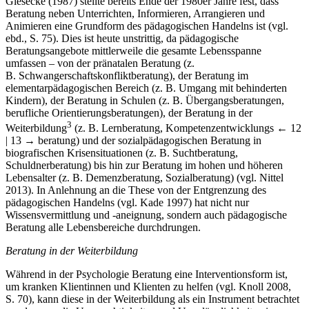
Giesecke (1987) stellte bereits Ende der 1980er Jahre fest, dass
Beratung neben Unterrichten, Informieren, Arrangieren und
Animieren eine Grundform des pädagogischen Handelns ist (vgl.
ebd., S. 75). Dies ist heute unstrittig, da pädagogische
Beratungsangebote mittlerweile die gesamte Lebensspanne
umfassen – von der pränatalen Beratung (z.
B. Schwangerschaftskonfliktberatung), der Beratung im
elementarpädagogischen Bereich (z. B. Umgang mit behinderten
Kindern), der Beratung in Schulen (z. B. Übergangsberatungen,
berufliche Orientierungsberatungen), der Beratung in der
3
Weiterbildung
(z. B. Lernberatung, Kompetenzentwicklungs
← 12
| 13 →
beratung) und der sozialpädagogischen Beratung in
biografischen Krisensituationen (z. B. Suchtberatung,
Schuldnerberatung) bis hin zur Beratung im hohen und höheren
Lebensalter (z. B. Demenzberatung, Sozialberatung) (vgl. Nittel
2013). In Anlehnung an die These von der Entgrenzung des
pädagogischen Handelns (vgl. Kade 1997) hat nicht nur
Wissensvermittlung und -aneignung, sondern auch pädagogische
Beratung alle Lebensbereiche durchdrungen.
Beratung in der Weiterbildung
Während in der Psychologie Beratung eine Interventionsform ist,
um kranken Klientinnen und Klienten zu helfen (vgl. Knoll 2008,
S. 70), kann diese in der Weiterbildung als ein Instrument betrachtet