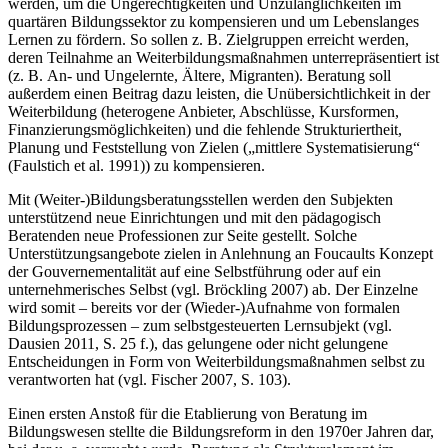
werden, um die Ungerechtigkeiten und Unzulänglichkeiten im
quartären Bildungssektor zu kompensieren und um Lebenslanges
Lernen zu fördern. So sollen z. B. Zielgruppen erreicht werden,
deren Teilnahme an Weiterbildungsmaßnahmen unterrepräsentiert ist
(z. B. An- und Ungelernte, Ältere, Migranten). Beratung soll
außerdem einen Beitrag dazu leisten, die Unübersichtlichkeit in der
Weiterbildung (heterogene Anbieter, Abschlüsse, Kursformen,
Finanzierungsmöglichkeiten) und die fehlende Strukturiertheit,
Planung und Feststellung von Zielen („mittlere Systematisierung“
(Faulstich et al. 1991)) zu kompensieren.
Mit (Weiter-)Bildungsberatungsstellen werden den Subjekten
unterstützend neue Einrichtungen und mit den pädagogisch
Beratenden neue Professionen zur Seite gestellt. Solche
Unterstützungsangebote zielen in Anlehnung an Foucaults Konzept
der Gouvernementalität auf eine Selbstführung oder auf ein
unternehmerisches Selbst (vgl. Bröckling 2007) ab. Der Einzelne
wird somit – bereits vor der (Wieder-)Aufnahme von formalen
Bildungsprozessen – zum selbstgesteuerten Lernsubjekt (vgl.
Dausien 2011, S. 25 f.), das gelungene oder nicht gelungene
Entscheidungen in Form von Weiterbildungsmaßnahmen selbst zu
verantworten hat (vgl. Fischer 2007, S. 103).
Einen ersten Anstoß für die Etablierung von Beratung im
Bildungswesen stellte die Bildungsreform in den 1970er Jahren dar,