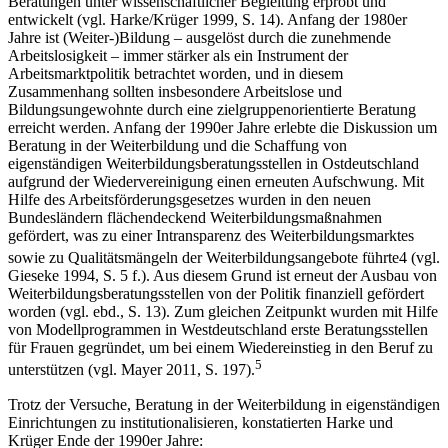
Beratungen unter wissenschaftlicher Begleitung erprobt und
entwickelt (vgl. Harke/Krüger 1999, S. 14). Anfang der 1980er
Jahre ist (Weiter-)Bildung – ausgelöst durch die zunehmende
Arbeitslosigkeit – immer stärker als ein Instrument der
Arbeitsmarktpolitik betrachtet worden, und in diesem
Zusammenhang sollten insbesondere Arbeitslose und
Bildungsungewohnte durch eine zielgruppenorientierte Beratung
erreicht werden. Anfang der 1990er Jahre erlebte die Diskussion um
Beratung in der Weiterbildung und die Schaffung von
eigenständigen Weiterbildungsberatungsstellen in Ostdeutschland
aufgrund der Wiedervereinigung einen erneuten Aufschwung. Mit
Hilfe des Arbeitsförderungsgesetzes wurden in den neuen
Bundesländern flächendeckend Weiterbildungsmaßnahmen
gefördert, was zu einer Intransparenz des Weiterbildungsmarktes
sowie zu Qualitätsmängeln der Weiterbildungsangebote führte
4
(vgl.
Gieseke 1994, S. 5 f.). Aus diesem Grund ist erneut der Ausbau von
Weiterbildungsberatungsstellen von der Politik finanziell gefördert
worden (vgl. ebd., S. 13). Zum gleichen Zeitpunkt wurden mit Hilfe
von Modellprogrammen in Westdeutschland erste Beratungsstellen
für Frauen gegründet, um bei einem Wiedereinstieg in den Beruf zu
5
unterstützen (vgl. Mayer 2011, S. 197).
Trotz der Versuche, Beratung in der Weiterbildung in eigenständigen
Einrichtungen zu institutionalisieren, konstatierten Harke und
Krüger Ende der 1990er Jahre: