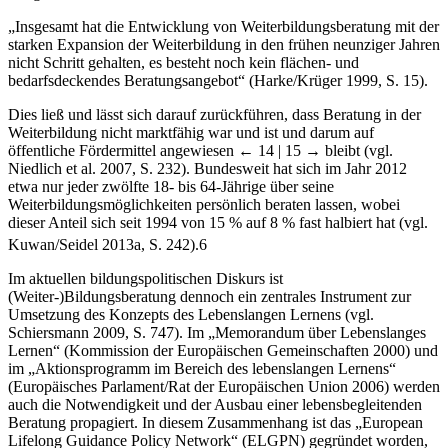
„Insgesamt hat die Entwicklung von Weiterbildungsberatung mit der
starken Expansion der Weiterbildung in den frühen neunziger Jahren
nicht Schritt gehalten, es besteht noch kein flächen- und
bedarfsdeckendes Beratungsangebot“ (Harke/Krüger 1999, S. 15).
Dies ließ und lässt sich darauf zurückführen, dass Beratung in der
Weiterbildung nicht marktfähig war und ist und darum auf
öffentliche Fördermittel angewiesen
← 14 | 15 →
bleibt (vgl.
Niedlich et al. 2007, S. 232). Bundesweit hat sich im Jahr 2012
etwa nur jeder zwölfte 18- bis 64-Jährige über seine
Weiterbildungsmöglichkeiten persönlich beraten lassen, wobei
dieser Anteil sich seit 1994 von 15 % auf 8 % fast halbiert hat (vgl.
Kuwan/Seidel 2013a, S. 242).
6
Im aktuellen bildungspolitischen Diskurs ist
(Weiter-)Bildungsberatung dennoch ein zentrales Instrument zur
Umsetzung des Konzepts des Lebenslangen Lernens (vgl.
Schiersmann 2009, S. 747). Im „Memorandum über Lebenslanges
Lernen“ (Kommission der Europäischen Gemeinschaften 2000) und
im „Aktionsprogramm im Bereich des lebenslangen Lernens“
(Europäisches Parlament/Rat der Europäischen Union 2006) werden
auch die Notwendigkeit und der Ausbau einer lebensbegleitenden
Beratung propagiert. In diesem Zusammenhang ist das „European
Lifelong Guidance Policy Network“ (ELGPN) gegründet worden,