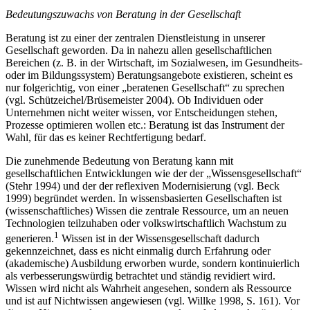
Bedeutungszuwachs von Beratung in der Gesellschaft
Beratung ist zu einer der zentralen Dienstleistung in unserer
Gesellschaft geworden. Da in nahezu allen gesellschaftlichen
Bereichen (z. B. in der Wirtschaft, im Sozialwesen, im Gesundheits-
oder im Bildungssystem) Beratungsangebote existieren, scheint es
nur folgerichtig, von einer „beratenen Gesellschaft“ zu sprechen
(vgl. Schützeichel/Brüsemeister 2004). Ob Individuen oder
Unternehmen nicht weiter wissen, vor Entscheidungen stehen,
Prozesse optimieren wollen etc.: Beratung ist das Instrument der
Wahl, für das es keiner Rechtfertigung bedarf.
Die zunehmende Bedeutung von Beratung kann mit
gesellschaftlichen Entwicklungen wie der der „Wissensgesellschaft“
(Stehr 1994) und der der reflexiven Modernisierung (vgl. Beck
1999) begründet werden. In wissensbasierten Gesellschaften ist
(wissenschaftliches) Wissen die zentrale Ressource, um an neuen
Technologien teilzuhaben oder volkswirtschaftlich Wachstum zu
1
generieren.
Wissen ist in der Wissensgesellschaft dadurch
gekennzeichnet, dass es nicht einmalig durch Erfahrung oder
(akademische) Ausbildung erworben wurde, sondern kontinuierlich
als verbesserungswürdig betrachtet und ständig revidiert wird.
Wissen wird nicht als Wahrheit angesehen, sondern als Ressource
und ist auf Nichtwissen angewiesen (vgl. Willke 1998, S. 161). Vor