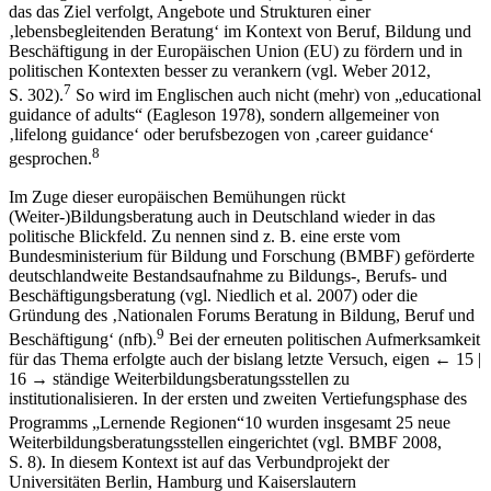
das das Ziel verfolgt, Angebote und Strukturen einer
‚lebensbegleitenden Beratung‘ im Kontext von Beruf, Bildung und
Beschäftigung in der Europäischen Union (EU) zu fördern und in
politischen Kontexten besser zu verankern (vgl. Weber 2012,
7
S. 302).
So wird im Englischen auch nicht (mehr) von „educational
guidance of adults“ (Eagleson 1978), sondern allgemeiner von
‚lifelong guidance‘ oder berufsbezogen von ‚career guidance‘
8
gesprochen.
Im Zuge dieser europäischen Bemühungen rückt
(Weiter-)Bildungsberatung auch in Deutschland wieder in das
politische Blickfeld. Zu nennen sind z. B. eine erste vom
Bundesministerium für Bildung und Forschung (BMBF) geförderte
deutschlandweite Bestandsaufnahme zu Bildungs-, Berufs- und
Beschäftigungsberatung (vgl. Niedlich et al. 2007) oder die
Gründung des ‚Nationalen Forums Beratung in Bildung, Beruf und
9
Beschäftigung‘ (nfb).
Bei der erneuten politischen Aufmerksamkeit
für das Thema erfolgte auch der bislang letzte Versuch, eigen
← 15 |
16 →
ständige Weiterbildungsberatungsstellen zu
institutionalisieren. In der ersten und zweiten Vertiefungsphase des
Programms „Lernende Regionen“
10
wurden insgesamt 25 neue
Weiterbildungsberatungsstellen eingerichtet (vgl. BMBF 2008,
S. 8). In diesem Kontext ist auf das Verbundprojekt der
Universitäten Berlin, Hamburg und Kaiserslautern