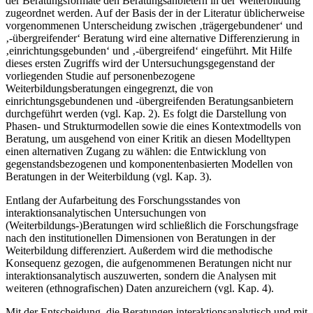
der Beratungsformate den Beratungsanbietern in der Weiterbildung
zugeordnet werden. Auf der Basis der in der Literatur üblicherweise
vorgenommenen Unterscheidung zwischen ‚trägergebundener‘ und
‚-übergreifender‘ Beratung wird eine alternative Differenzierung in
‚einrichtungsgebunden‘ und ‚-übergreifend‘ eingeführt. Mit Hilfe
dieses ersten Zugriffs wird der Untersuchungsgegenstand der
vorliegenden Studie auf personenbezogene
Weiterbildungsberatungen eingegrenzt, die von
einrichtungsgebundenen und -übergreifenden Beratungsanbietern
durchgeführt werden (vgl. Kap. 2). Es folgt die Darstellung von
Phasen- und Strukturmodellen sowie die eines Kontextmodells von
Beratung, um ausgehend von einer Kritik an diesen Modelltypen
einen alternativen Zugang zu wählen: die Entwicklung von
gegenstandsbezogenen und komponentenbasierten Modellen von
Beratungen in der Weiterbildung (vgl. Kap. 3).
Entlang der Aufarbeitung des Forschungsstandes von
interaktionsanalytischen Untersuchungen von
(Weiterbildungs-)Beratungen wird schließlich die Forschungsfrage
nach den institutionellen Dimensionen von Beratungen in der
Weiterbildung differenziert. Außerdem wird die methodische
Konsequenz gezogen, die aufgenommenen Beratungen nicht nur
interaktionsanalytisch auszuwerten, sondern die Analysen mit
weiteren (ethnografischen) Daten anzureichern (vgl. Kap. 4).
Mit der Entscheidung, die Beratungen interaktionsanalytisch und mit