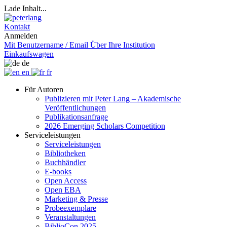
Lade Inhalt...
Kontakt
Anmelden
Mit Benutzername / Email
Über Ihre Institution
Einkaufswagen
de
en
fr
Für Autoren
Publizieren mit Peter Lang – Akademische
Veröffentlichungen
Publikationsanfrage
2026 Emerging Scholars Competition
Serviceleistungen
Serviceleistungen
Bibliotheken
Buchhändler
E-books
Open Access
Open EBA
Marketing & Presse
Probeexemplare
Veranstaltungen
BiblioCon 2025