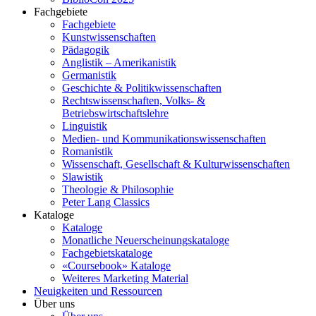
Fachgebiete
Fachgebiete
Kunstwissenschaften
Pädagogik
Anglistik – Amerikanistik
Germanistik
Geschichte & Politikwissenschaften
Rechtswissenschaften, Volks- &
Betriebswirtschaftslehre
Linguistik
Medien- und Kommunikationswissenschaften
Romanistik
Wissenschaft, Gesellschaft & Kulturwissenschaften
Slawistik
Theologie & Philosophie
Peter Lang Classics
Kataloge
Kataloge
Monatliche Neuerscheinungskataloge
Fachgebietskataloge
«Coursebook» Kataloge
Weiteres Marketing Material
Neuigkeiten und Ressourcen
Über uns