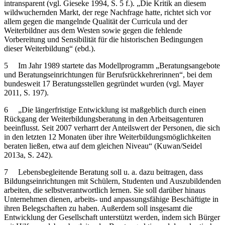
intransparent (vgl. Gieseke 1994, S. 5 f.). „Die Kritik an diesem
wildwuchernden Markt, der rege Nachfrage hatte, richtet sich vor
allem gegen die mangelnde Qualität der Curricula und der
Weiterbildner aus dem Westen sowie gegen die fehlende
Vorbereitung und Sensibilität für die historischen Bedingungen
dieser Weiterbildung“ (ebd.).
5
Im Jahr 1989 startete das Modellprogramm „Beratungsangebote
und Beratungseinrichtungen für Berufsrückkehrerinnen“, bei dem
bundesweit 17 Beratungsstellen gegründet wurden (vgl. Mayer
2011, S. 197).
6
„Die längerfristige Entwicklung ist maßgeblich durch einen
Rückgang der Weiterbildungsberatung in den Arbeitsagenturen
beeinflusst. Seit 2007 verharrt der Anteilswert der Personen, die sich
in den letzten 12 Monaten über ihre Weiterbildungsmöglichkeiten
beraten ließen, etwa auf dem gleichen Niveau“ (Kuwan/Seidel
2013a, S. 242).
7
Lebensbegleitende Beratung soll u. a. dazu beitragen, dass
Bildungseinrichtungen mit Schülern, Studenten und Auszubildenden
arbeiten, die selbstverantwortlich lernen. Sie soll darüber hinaus
Unternehmen dienen, arbeits- und anpassungsfähige Beschäftigte in
ihren Belegschaften zu haben. Außerdem soll insgesamt die
Entwicklung der Gesellschaft unterstützt werden, indem sich Bürger