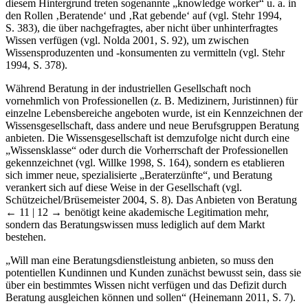
diesem Hintergrund treten sogenannte „knowledge worker“ u. a. in
den Rollen ‚Beratende‘ und ‚Rat gebende‘ auf (vgl. Stehr 1994,
S. 383), die über nachgefragtes, aber nicht über unhinterfragtes
Wissen verfügen (vgl. Nolda 2001, S. 92), um zwischen
Wissensproduzenten und -konsumenten zu vermitteln (vgl. Stehr
1994, S. 378).
Während Beratung in der industriellen Gesellschaft noch
vornehmlich von Professionellen (z. B. Medizinern, Juristinnen) für
einzelne Lebensbereiche angeboten wurde, ist ein Kennzeichnen der
Wissensgesellschaft, dass andere und neue Berufsgruppen Beratung
anbieten. Die Wissensgesellschaft ist demzufolge nicht durch eine
„Wissensklasse“ oder durch die Vorherrschaft der Professionellen
gekennzeichnet (vgl. Willke 1998, S. 164), sondern es etablieren
sich immer neue, spezialisierte „Beraterzünfte“, und Beratung
verankert sich auf diese Weise in der Gesellschaft (vgl.
Schützeichel/Brüsemeister 2004, S. 8). Das Anbieten von Beratung
← 11 | 12 →
benötigt keine akademische Legitimation mehr,
sondern das Beratungswissen muss lediglich auf dem Markt
bestehen.
„Will man eine Beratungsdienstleistung anbieten, so muss den
potentiellen Kundinnen und Kunden zunächst bewusst sein, dass sie
über ein bestimmtes Wissen nicht verfügen und das Defizit durch
Beratung ausgleichen können und sollen“ (Heinemann 2011, S. 7).