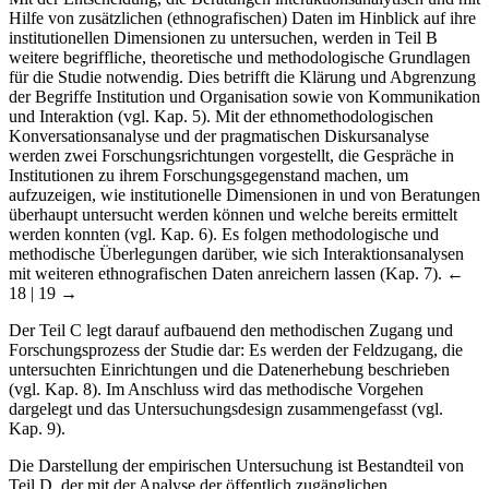
Hilfe von zusätzlichen (ethnografischen) Daten im Hinblick auf ihre
institutionellen Dimensionen zu untersuchen, werden in Teil B
weitere begriffliche, theoretische und methodologische Grundlagen
für die Studie notwendig. Dies betrifft die Klärung und Abgrenzung
der Begriffe Institution und Organisation sowie von Kommunikation
und Interaktion (vgl. Kap. 5). Mit der ethnomethodologischen
Konversationsanalyse und der pragmatischen Diskursanalyse
werden zwei Forschungsrichtungen vorgestellt, die Gespräche in
Institutionen zu ihrem Forschungsgegenstand machen, um
aufzuzeigen, wie institutionelle Dimensionen in und von Beratungen
überhaupt untersucht werden können und welche bereits ermittelt
werden konnten (vgl. Kap. 6). Es folgen methodologische und
methodische Überlegungen darüber, wie sich Interaktionsanalysen
mit weiteren ethnografischen Daten anreichern lassen (Kap. 7).
←
18 | 19 →
Der Teil C legt darauf aufbauend den methodischen Zugang und
Forschungsprozess der Studie dar: Es werden der Feldzugang, die
untersuchten Einrichtungen und die Datenerhebung beschrieben
(vgl. Kap. 8). Im Anschluss wird das methodische Vorgehen
dargelegt und das Untersuchungsdesign zusammengefasst (vgl.
Kap. 9).
Die Darstellung der empirischen Untersuchung ist Bestandteil von
Teil D, der mit der Analyse der öffentlich zugänglichen