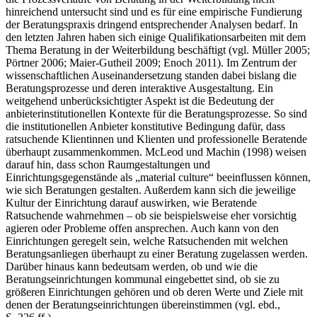
hinreichend untersucht sind und es für eine empirische Fundierung
der Beratungspraxis dringend entsprechender Analysen bedarf. In
den letzten Jahren haben sich einige Qualifikationsarbeiten mit dem
Thema Beratung in der Weiterbildung beschäftigt (vgl. Müller 2005;
Pörtner 2006; Maier-Gutheil 2009; Enoch 2011). Im Zentrum der
wissenschaftlichen Auseinandersetzung standen dabei bislang die
Beratungsprozesse und deren interaktive Ausgestaltung. Ein
weitgehend unberücksichtigter Aspekt ist die Bedeutung der
anbieterinstitutionellen Kontexte für die Beratungsprozesse. So sind
die institutionellen Anbieter konstitutive Bedingung dafür, dass
ratsuchende Klientinnen und Klienten und professionelle Beratende
überhaupt zusammenkommen. McLeod und Machin (1998) weisen
darauf hin, dass schon Raumgestaltungen und
Einrichtungsgegenstände als „material culture“ beeinflussen können,
wie sich Beratungen gestalten. Außerdem kann sich die jeweilige
Kultur der Einrichtung darauf auswirken, wie Beratende
Ratsuchende wahrnehmen – ob sie beispielsweise eher vorsichtig
agieren oder Probleme offen ansprechen. Auch kann von den
Einrichtungen geregelt sein, welche Ratsuchenden mit welchen
Beratungsanliegen überhaupt zu einer Beratung zugelassen werden.
Darüber hinaus kann bedeutsam werden, ob und wie die
Beratungseinrichtungen kommunal eingebettet sind, ob sie zu
größeren Einrichtungen gehören und ob deren Werte und Ziele mit
denen der Beratungseinrichtungen übereinstimmen (vgl. ebd.,