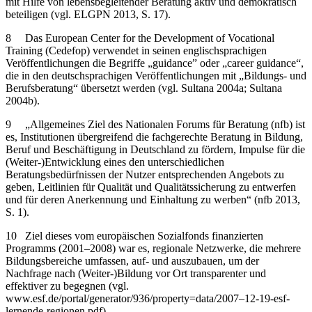
mit Hilfe von lebensbegleitender Beratung aktiv und demokratisch
beteiligen (vgl. ELGPN 2013, S. 17).
8
Das European Center for the Development of Vocational
Training (Cedefop) verwendet in seinen englischsprachigen
Veröffentlichungen die Begriffe „guidance” oder „career guidance“,
die in den deutschsprachigen Veröffentlichungen mit „Bildungs- und
Berufsberatung“ übersetzt werden (vgl. Sultana 2004a; Sultana
2004b).
9
„Allgemeines Ziel des Nationalen Forums für Beratung (nfb) ist
es, Institutionen übergreifend die fachgerechte Beratung in Bildung,
Beruf und Beschäftigung in Deutschland zu fördern, Impulse für die
(Weiter-)Entwicklung eines den unterschiedlichen
Beratungsbedürfnissen der Nutzer entsprechenden Angebots zu
geben, Leitlinien für Qualität und Qualitätssicherung zu entwerfen
und für deren Anerkennung und Einhaltung zu werben“ (nfb 2013,
S. 1).
10
Ziel dieses vom europäischen Sozialfonds finanzierten
Programms (2001–2008) war es, regionale Netzwerke, die mehrere
Bildungsbereiche umfassen, auf- und auszubauen, um der
Nachfrage nach (Weiter-)Bildung vor Ort transparenter und
effektiver zu begegnen (vgl.
www.esf.de/portal/generator/936/property=data/2007–12-19-esf-
lernende-regionen.pdf
).