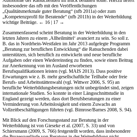
Autonomie der Ratsuchenden im Blick behalten sollte. Hierzu liefert
insbesondere das nfb mit den Veröffentlichungen
„Qualitätsmerkmale guter Beratung“ (nfb 2011a) oder zum
„Kompetenzprofil für Beratende“ (nfb 2011b) in der Weiterbildung
wichtige Beiträge.
← 16 | 17 →
Zusammenfassend scheint Beratung in der Weiterbildung in den
letzten Jahren zu einem ‚Allheilmittel‘ avanciert zu sein. So soll z.
B. das in Nordrhein-Westfalen im Jahr 2013 aufgelegte Programm
„Beratung zur beruflichen Entwicklung“ die Ratsuchenden dabei
unterstützen, sich beruflich zu entwickeln und neue berufliche
Aufgaben oder einen Wiedereinstieg zu finden, sowie einen Beitrag
zur Anerkennung von im Ausland erworbenen
Berufsqualifikationen leisten (vgl. MAIS 2013). Dass positive
Erwartungen wie z. B. mehr gesellschaftliche Teilhabe oder freie
Berufs- und Arbeitsstättenwahl (vgl. Wittwer 2006, S. 95) an
berufliche Weiterbildungsberatungen nicht unbegründet sind, zeigen
internationale Studien. So konnte in einer Längsschnittstudie in
England gezeigt werden, dass dort Berufsberatungen zu einer
Verminderung von Arbeitslosigkeit und einem Zuwachs an
Vollzeitbeschäftigungen führten (vgl. Bimrose/Barnes 2008, S. 94).
Mit Blick auf den Forschungsstand zur Beratung in der
Weiterbildung ist von Gieseke et al. (2007, S. 33) und von
Schiersmann (2009, S. 766) festgestellt worden, dass insbesondere
die Prozessverläufe von Beratung in der Weiterbildung nicht