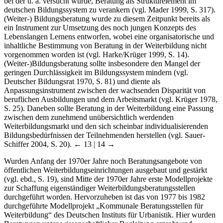
bei der u. a. versucht wurde, Beratung als Strukturelement im
deutschen Bildungssystem zu verankern (vgl. Mader 1999, S. 317).
(Weiter-) Bildungsberatung wurde zu diesem Zeitpunkt bereits als
ein Instrument zur Umsetzung des noch jungen Konzepts des
Lebenslangen Lernens entworfen, wobei eine organisatorische und
inhaltliche Bestimmung von Beratung in der Weiterbildung nicht
vorgenommen worden ist (vgl. Harke/Krüger 1999, S. 14).
(Weiter-)Bildungsberatung sollte insbesondere den Mangel der
geringen Durchlässigkeit im Bildungssystem mindern (vgl.
Deutscher Bildungsrat 1970, S. 81) und diente als
Anpassungsinstrument zwischen der wachsenden Disparität von
beruflichen Ausbildungen und dem Arbeitsmarkt (vgl. Krüger 1978,
S. 25). Daneben sollte Beratung in der Weiterbildung eine Passung
zwischen dem zunehmend unübersichtlich werdenden
Weiterbildungsmarkt und den sich scheinbar individualisierenden
Bildungsbedürfnissen der Teilnehmenden herstellen (vgl. Sauer-
Schiffer 2004, S. 20).
← 13 | 14 →
Wurden Anfang der 1970er Jahre noch Beratungsangebote von
öffentlichen Weiterbildungseinrichtungen ausgebaut und gestärkt
(vgl. ebd., S. 19), sind Mitte der 1970er Jahre erste Modellprojekte
zur Schaffung eigenständiger Weiterbildungsberatungsstellen
durchgeführt worden. Hervorzuheben ist das von 1977 bis 1982
durchgeführte Modellprojekt „Kommunale Beratungsstellen für
Weiterbildung“ des Deutschen Instituts für Urbanistik. Hier wurden