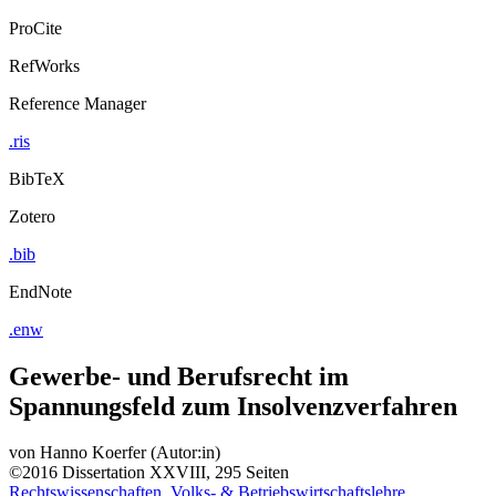
ProCite
RefWorks
Reference Manager
.ris
BibTeX
Zotero
.bib
EndNote
.enw
Gewerbe- und Berufsrecht im
Spannungsfeld zum Insolvenzverfahren
von
Hanno Koerfer (Autor:in)
©2016
Dissertation
XXVIII, 295 Seiten
Rechtswissenschaften, Volks- & Betriebswirtschaftslehre