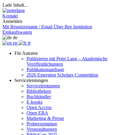
Lade Inhalt...
Kontakt
Anmelden
Mit Benutzername / Email
Über Ihre Institution
Einkaufswagen
de
en
fr
Für Autoren
Publizieren mit Peter Lang – Akademische
Veröffentlichungen
Publikationsanfrage
2026 Emerging Scholars Competition
Serviceleistungen
Serviceleistungen
Bibliotheken
Buchhändler
E-books
Open Access
Open EBA
Marketing & Presse
Probeexemplare
Veranstaltungen
BiblioCon 2025