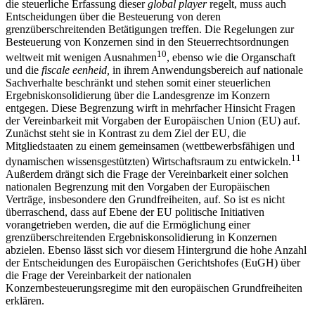
die steuerliche Erfassung dieser
global player
regelt, muss auch
Entscheidungen über die Besteuerung von deren
grenzüberschreitenden Betätigungen treffen. Die Regelungen zur
Besteuerung von Konzernen sind in den Steuerrechtsordnungen
10
weltweit mit wenigen Ausnahmen
, ebenso wie die Organschaft
und die
fiscale eenheid,
in ihrem Anwendungsbereich auf nationale
Sachverhalte beschränkt und stehen somit einer steuerlichen
Ergebniskonsolidierung über die Landesgrenze im Konzern
entgegen. Diese Begrenzung wirft in mehrfacher Hinsicht Fragen
der Vereinbarkeit mit Vorgaben der Europäischen Union (EU) auf.
Zunächst steht sie in Kontrast zu dem Ziel der EU, die
Mitgliedstaaten zu einem gemeinsamen (wettbewerbsfähigen und
11
dynamischen wissensgestützten) Wirtschaftsraum zu entwickeln.
Außerdem drängt sich die Frage der Vereinbarkeit einer solchen
nationalen Begrenzung mit den Vorgaben der Europäischen
Verträge, insbesondere den Grundfreiheiten, auf. So ist es nicht
überraschend, dass auf Ebene der EU politische Initiativen
vorangetrieben werden, die auf die Ermöglichung einer
grenzüberschreitenden Ergebniskonsolidierung in Konzernen
abzielen. Ebenso lässt sich vor diesem Hintergrund die hohe Anzahl
der Entscheidungen des Europäischen Gerichtshofes (EuGH) über
die Frage der Vereinbarkeit der nationalen
Konzernbesteuerungsregime mit den europäischen Grundfreiheiten
erklären.