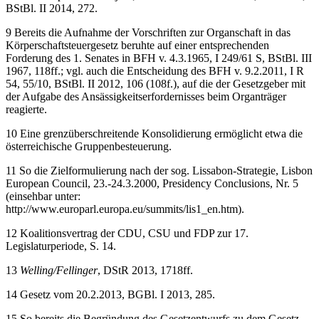
BStBl. II 2014, 272.
9
Bereits die Aufnahme der Vorschriften zur Organschaft in das
Körperschaftsteuergesetz beruhte auf einer entsprechenden
Forderung des 1. Senates in BFH v. 4.3.1965, I 249/61 S, BStBl. III
1967, 118ff.; vgl. auch die Entscheidung des BFH v. 9.2.2011, I R
54, 55/10, BStBl. II 2012, 106 (108f.), auf die der Gesetzgeber mit
der Aufgabe des Ansässigkeitserfordernisses beim Organträger
reagierte.
10
Eine grenzüberschreitende Konsolidierung ermöglicht etwa die
österreichische Gruppenbesteuerung.
11
So die Zielformulierung nach der sog. Lissabon-Strategie, Lisbon
European Council, 23.-24.3.2000, Presidency Conclusions, Nr. 5
(einsehbar unter:
http://www.europarl.europa.eu/summits/lis1_en.htm
).
12
Koalitionsvertrag der CDU, CSU und FDP zur 17.
Legislaturperiode, S. 14.
13
Welling/Fellinger
, DStR 2013, 1718ff.
14
Gesetz vom 20.2.2013, BGBl. I 2013, 285.
15
So bereits die Begründung des Gesetzentwurfs zu dem Gesetz