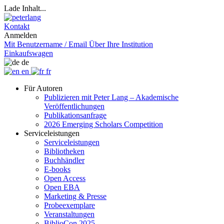
Lade Inhalt...
Kontakt
Anmelden
Mit Benutzername / Email
Über Ihre Institution
Einkaufswagen
de
en
fr
Für Autoren
Publizieren mit Peter Lang – Akademische
Veröffentlichungen
Publikationsanfrage
2026 Emerging Scholars Competition
Serviceleistungen
Serviceleistungen
Bibliotheken
Buchhändler
E-books
Open Access
Open EBA
Marketing & Presse
Probeexemplare
Veranstaltungen
BiblioCon 2025