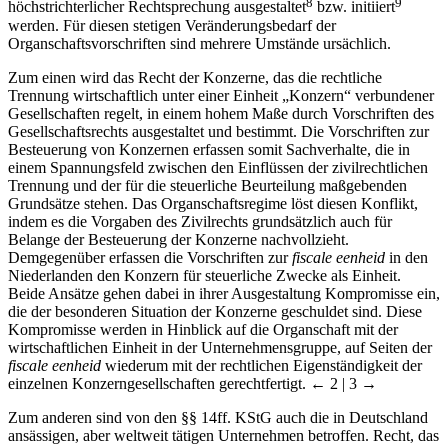
8
9
höchstrichterlicher Rechtsprechung ausgestaltet
bzw. initiiert
werden. Für diesen stetigen Veränderungsbedarf der
Organschaftsvorschriften sind mehrere Umstände ursächlich.
Zum einen wird das Recht der Konzerne, das die rechtliche
Trennung wirtschaftlich unter einer Einheit „Konzern“ verbundener
Gesellschaften regelt, in einem hohem Maße durch Vorschriften des
Gesellschaftsrechts ausgestaltet und bestimmt. Die Vorschriften zur
Besteuerung von Konzernen erfassen somit Sachverhalte, die in
einem Spannungsfeld zwischen den Einflüssen der zivilrechtlichen
Trennung und der für die steuerliche Beurteilung maßgebenden
Grundsätze stehen. Das Organschaftsregime löst diesen Konflikt,
indem es die Vorgaben des Zivilrechts grundsätzlich auch für
Belange der Besteuerung der Konzerne nachvollzieht.
Demgegenüber erfassen die Vorschriften zur
fiscale eenheid
in den
Niederlanden den Konzern für steuerliche Zwecke als Einheit.
Beide Ansätze gehen dabei in ihrer Ausgestaltung Kompromisse ein,
die der besonderen Situation der Konzerne geschuldet sind. Diese
Kompromisse werden in Hinblick auf die Organschaft mit der
wirtschaftlichen Einheit in der Unternehmensgruppe, auf Seiten der
fiscale eenheid
wiederum mit der rechtlichen Eigenständigkeit der
einzelnen Konzerngesellschaften gerechtfertigt.
← 2 | 3 →
Zum anderen sind von den §§ 14ff. KStG auch die in Deutschland
ansässigen, aber weltweit tätigen Unternehmen betroffen. Recht, das