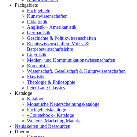
Fachgebiete
Fachgebiete
Kunstwissenschaften
Pädagogik
Anglistik – Amerikanistik
Germanistik
Geschichte & Politikwissenschaften
Rechtswissenschaften, Volks- &
Betriebswirtschaftslehre
Linguistik
Medien- und Kommunikationswissenschaften
Romanistik
Wissenschaft, Gesellschaft & Kulturwissenschaften
Slawistik
Theologie & Philosophie
Peter Lang Classics
Kataloge
Kataloge
Monatliche Neuerscheinungskataloge
Fachgebietskataloge
«Coursebook» Kataloge
Weiteres Marketing Material
Neuigkeiten und Ressourcen
Über uns