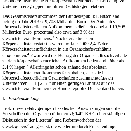
besondere Instrumente zur körperschaftsteuerlichen
Erfassung von
Unternehmensgruppen und ihren Rechtsträgern etabliert.
Das Gesamtsteueraufkommen der Bundesrepublik Deutschland
betrug im Jahr 2013 619,708 Milliarden Euro. Der Anteil des
körperschaftsteuerlichen Aufkommens belief sich dabei auf 19,508
Milliarden Euro, prozentual also etwa auf 3 % des
3
Gesamtsteueraufkommens.
Nach der aktuellsten
Körperschaftsteuerstatistik waren im Jahr 2009 2,4 % der
Körperschaftsteuerpflichtigen in ein Organschaftsverhältnis
4
eingebunden.
Zwar wird der Beitrag der Organschaftssachverhalte
zu dem körperschaftsteuerlichen Aufkommen bedeutend höher als
5
2,4 % liegen.
Allerdings ist schon anhand des absoluten
Körperschaftsteueraufkommens festzuhalten, dass die in
körperschaftsteuerlichen Organschaften zusammengefassten
Unternehmen
← 1 | 2 →
nur einen geringen Einfluss auf das
Gesamtsteueraufkommen der Bundesrepublik Deutschland haben.
I.
Problemstellung
Trotz dieser relativ geringen fiskalischen Auswirkungen sind die
Vorschriften der Organschaft in den §§ 14ff. KStG einer ständigen
6
Diskussion in der Literatur
und Reformvorhaben des
7
Gesetzgebers
ausgesetzt, die wiederum durch Entscheidungen