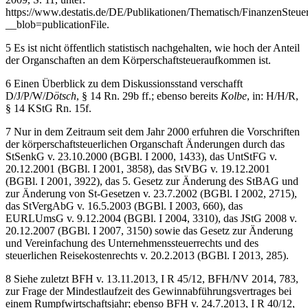
https://www.destatis.de/DE/Publikationen/Thematisch/FinanzenSteuer
__blob=publicationFile
.
5
Es ist nicht öffentlich statistisch nachgehalten, wie hoch der Anteil
der Organschaften an dem Körperschaftsteueraufkommen ist.
6
Einen Überblick zu dem Diskussionsstand verschafft
D/J/P/W/
Dötsch
, § 14 Rn. 29b ff.; ebenso bereits
Kolbe
, in: H/H/R,
§ 14 KStG Rn. 15f.
7
Nur in dem Zeitraum seit dem Jahr 2000 erfuhren die Vorschriften
der körperschaftsteuerlichen Organschaft Änderungen durch das
StSenkG v. 23.10.2000 (BGBl. I 2000, 1433), das UntStFG v.
20.12.2001 (BGBl. I 2001, 3858), das StVBG v. 19.12.2001
(BGBl. I 2001, 3922), das 5. Gesetz zur Änderung des StBAG und
zur Änderung von St-Gesetzen v. 23.7.2002 (BGBl. I 2002, 2715),
das StVergAbG v. 16.5.2003 (BGBl. I 2003, 660), das
EURLUmsG v. 9.12.2004 (BGBl. I 2004, 3310), das JStG 2008 v.
20.12.2007 (BGBl. I 2007, 3150) sowie das Gesetz zur Änderung
und Vereinfachung des Unternehmenssteuerrechts und des
steuerlichen Reisekostenrechts v. 20.2.2013 (BGBl. I 2013, 285).
8
Siehe zuletzt BFH v. 13.11.2013, I R 45/12, BFH/NV 2014, 783,
zur Frage der Mindestlaufzeit des Gewinnabführungsvertrages bei
einem Rumpfwirtschaftsjahr; ebenso BFH v. 24.7.2013, I R 40/12,