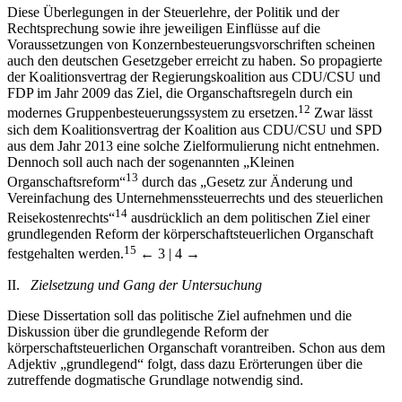
Diese Überlegungen in der Steuerlehre, der Politik und der
Rechtsprechung sowie ihre jeweiligen Einflüsse auf die
Voraussetzungen von Konzernbesteuerungsvorschriften scheinen
auch den deutschen Gesetzgeber erreicht zu haben. So propagierte
der Koalitionsvertrag der Regierungskoalition aus CDU/CSU und
FDP im Jahr 2009 das Ziel, die Organschaftsregeln durch ein
12
modernes Gruppenbesteuerungssystem zu ersetzen.
Zwar lässt
sich dem Koalitionsvertrag der Koalition aus CDU/CSU und SPD
aus dem Jahr 2013 eine solche Zielformulierung nicht entnehmen.
Dennoch soll auch nach der sogenannten „Kleinen
13
Organschaftsreform“
durch das „Gesetz zur Änderung und
Vereinfachung des Unternehmenssteuerrechts und des steuerlichen
14
Reisekostenrechts“
ausdrücklich an dem politischen Ziel einer
grundlegenden Reform der körperschaftsteuerlichen Organschaft
15
festgehalten werden.
← 3 | 4 →
II.
Zielsetzung und Gang der Untersuchung
Diese Dissertation soll das politische Ziel aufnehmen und die
Diskussion über die grundlegende Reform der
körperschaftsteuerlichen Organschaft vorantreiben. Schon aus dem
Adjektiv „grundlegend“ folgt, dass dazu Erörterungen über die
zutreffende dogmatische Grundlage notwendig sind.