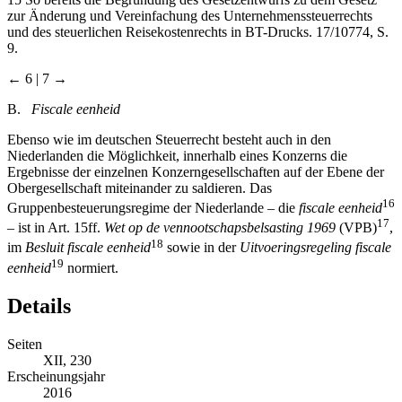
zur Änderung und Vereinfachung des Unternehmenssteuerrechts
und des steuerlichen Reisekostenrechts in BT-Drucks. 17/10774, S.
9.
← 6 | 7 →
B.
Fiscale eenheid
Ebenso wie im deutschen Steuerrecht besteht auch in den
Niederlanden die Möglichkeit, innerhalb eines Konzerns die
Ergebnisse der einzelnen Konzerngesellschaften auf der Ebene der
Obergesellschaft miteinander zu saldieren. Das
16
Gruppenbesteuerungsregime der Niederlande – die
fiscale eenheid
17
– ist in Art. 15ff.
Wet op de vennootschapsbelsasting 1969
(VPB)
,
18
im
Besluit fiscale eenheid
sowie in der
Uitvoeringsregeling fiscale
19
eenheid
normiert.
Details
Seiten
XII, 230
Erscheinungsjahr
2016