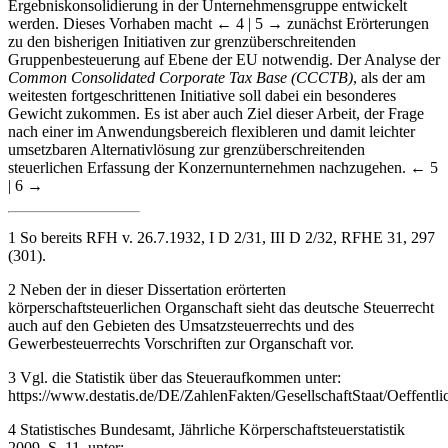
Ergebniskonsolidierung in der Unternehmensgruppe entwickelt
werden. Dieses Vorhaben macht
← 4 | 5 →
zunächst Erörterungen
zu den bisherigen Initiativen zur grenzüberschreitenden
Gruppenbesteuerung auf Ebene der EU notwendig. Der Analyse der
Common Consolidated Corporate Tax Base (CCCTB)
, als der am
weitesten fortgeschrittenen Initiative soll dabei ein besonderes
Gewicht zukommen. Es ist aber auch Ziel dieser Arbeit, der Frage
nach einer im Anwendungsbereich flexibleren und damit leichter
umsetzbaren Alternativlösung zur grenzüberschreitenden
steuerlichen Erfassung der Konzernunternehmen nachzugehen.
← 5
| 6 →
1
So bereits RFH v. 26.7.1932, I D 2/31, III D 2/32, RFHE 31, 297
(301).
2
Neben der in dieser Dissertation erörterten
körperschaftsteuerlichen Organschaft sieht das deutsche Steuerrecht
auch auf den Gebieten des Umsatzsteuerrechts und des
Gewerbesteuerrechts Vorschriften zur Organschaft vor.
3
Vgl. die Statistik über das Steueraufkommen unter:
https://www.destatis.de/DE/ZahlenFakten/GesellschaftStaat/Oeffent
4
Statistisches Bundesamt, Jährliche Körperschaftsteuerstatistik
2009, S. 11, unter: