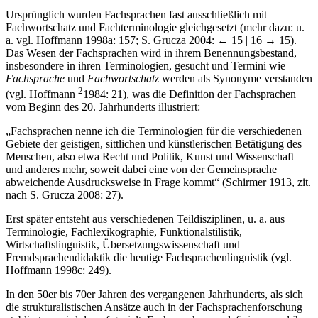
1.2
Forschungsstand und Definitionen
Ursprünglich wurden Fachsprachen fast ausschließlich mit
Fachwortschatz und Fachterminologie gleichgesetzt (mehr dazu: u.
a. vgl. Hoffmann 1998a: 157; S. Grucza 2004:
← 15 | 16 →
15).
Das Wesen der Fachsprachen wird in ihrem Benennungsbestand,
insbesondere in ihren Terminologien, gesucht und Termini wie
Fachsprache
und
Fachwortschatz
werden als Synonyme verstanden
2
(vgl. Hoffmann
1984: 21), was die Definition der Fachsprachen
vom Beginn des 20. Jahrhunderts illustriert:
„Fachsprachen nenne ich die Terminologien für die verschiedenen
Gebiete der geistigen, sittlichen und künstlerischen Betätigung des
Menschen, also etwa Recht und Politik, Kunst und Wissenschaft
und anderes mehr, soweit dabei eine von der Gemeinsprache
abweichende Ausdrucksweise in Frage kommt“ (Schirmer 1913, zit.
nach S. Grucza 2008: 27).
Erst später entsteht aus verschiedenen Teildisziplinen, u. a. aus
Terminologie, Fachlexikographie, Funktionalstilistik,
Wirtschaftslinguistik, Übersetzungswissenschaft und
Fremdsprachendidaktik die heutige Fachsprachenlinguistik (vgl.
Hoffmann 1998c: 249).
In den 50er bis 70er Jahren des vergangenen Jahrhunderts, als sich