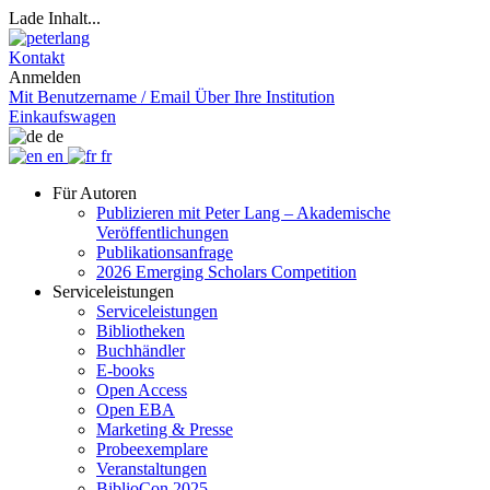
Lade Inhalt...
Kontakt
Anmelden
Mit Benutzername / Email
Über Ihre Institution
Einkaufswagen
de
en
fr
Für Autoren
Publizieren mit Peter Lang – Akademische
Veröffentlichungen
Publikationsanfrage
2026 Emerging Scholars Competition
Serviceleistungen
Serviceleistungen
Bibliotheken
Buchhändler
E-books
Open Access
Open EBA
Marketing & Presse
Probeexemplare
Veranstaltungen
BiblioCon 2025