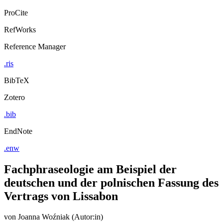
Export Citation
ProCite
RefWorks
Reference Manager
.ris
BibTeX
Zotero
.bib
EndNote
.enw
Fachphraseologie am Beispiel der
deutschen und der polnischen Fassung des
Vertrags von Lissabon