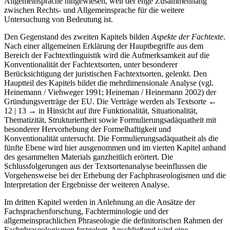
allem auf die Berührungspunkte zwischen Fachsprache und
Allgemeinsprache hingewiesen, weil der enge Zusammenhang
zwischen Rechts- und Allgemeinsprache für die weitere
Untersuchung von Bedeutung ist.
Den Gegenstand des zweiten Kapitels bilden
Aspekte der Fachtexte
.
Nach einer allgemeinen Erklärung der Hauptbegriffe aus dem
Bereich der Fachtextlinguistik wird die Aufmerksamkeit auf die
Konventionalität der Fachtextsorten, unter besonderer
Berücksichtigung der juristischen Fachtextsorten, gelenkt. Den
Hauptteil des Kapitels bildet die mehrdimensionale Analyse (vgl.
Heinemann / Viehweger 1991; Heineman / Heinemann 2002) der
Gründungsverträge der EU. Die Verträge werden als Textsorte
←
12 | 13 →
in Hinsicht auf ihre Funktionalität, Situationalität,
Thematizität, Strukturiertheit sowie Formulierungsadäquatheit mit
besonderer Hervorhebung der Formelhaftigkeit und
Konventionalität untersucht. Die Formulierungsadäquatheit als die
fünfte Ebene wird hier ausgenommen und im vierten Kapitel anhand
des gesammelten Materials ganzheitlich erörtert. Die
Schlussfolgerungen aus der Textsortenanalyse beeinflussen die
Vorgehensweise bei der Erhebung der Fachphraseologismen und die
Interpretation der Ergebnisse der weiteren Analyse.
Im dritten Kapitel werden in Anlehnung an die Ansätze der
Fachsprachenforschung, Fachterminologie und der
allgemeinsprachlichen Phraseologie die definitorischen Rahmen der