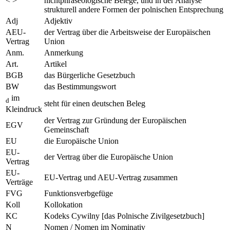
in spitzen Klammern stehen im theoretischen Teil
< >
nichtphraseologische Belege, und in der Analyse
strukturell andere Formen der polnischen Entsprechung
Adj
Adjektiv
AEU-
der Vertrag über die Arbeitsweise der Europäischen
Vertrag
Union
Anm.
Anmerkung
Art.
Artikel
BGB
das Bürgerliche Gesetzbuch
BW
das Bestimmungswort
im
d
steht für einen deutschen Beleg
Kleindruck
der Vertrag zur Gründung der Europäischen
EGV
Gemeinschaft
EU
die Europäische Union
EU-
der Vertrag über die Europäische Union
Vertrag
EU-
EU-Vertrag und AEU-Vertrag zusammen
Verträge
FVG
Funktionsverbgefüge
Koll
Kollokation
KC
Kodeks Cywilny [das Polnische Zivilgesetzbuch]