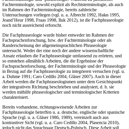
Fachterminologie und -phraseologie. Während zu juristischer
Fachterminologie, sowohl explizit als Rechtsterminologie, als auch
im Rahmen der Fachterminologie, bereits zahlreiche
Untersuchungen vorliegen (vgl. u. a. Albrecht 1992, Hałas 1995,
Jeand’Heur 1998, Fraas 1998, Iluk 2012), ist die Fachphraseologie
noch nicht ausreichend erforscht.
Die Fachphraseologie wurde bisher entweder im Rahmen der
Fachsprachenforschung, bzw. der Fachterminologie oder als
Randerscheinung der allgemeinsprachlichen Phraseologie
untersucht. Weder der eine noch der andere wissenschaftliche
Ansatz erlauben die Fachphraseologie umfassend zu erörtern, und
so entstehen allmählich Arbeiten, die die Ergebnisse der
Fachsprachenforschung, der Fachterminologie und der Phraseologie
in Bezug auf die Fachphraseologie zu integrieren versuchen (vgl. u.
a. Duhme 1991; Caro Cedillo 2004, Gläser 2007). Auch in dieser
Arbeit werden die Fachphraseologismen unter dem Gesichtspunkt
der integrativen Richtung beschrieben und analysiert, d. h. sie
werden mithilfe phraseologischer und terminologischer Kriterien
charakterisiert.
Bereits vorhandene, richtungsweisende Arbeiten zur
Fachphraseologie betreffen u. a. deutsche, englische oder spanische
Sprache (vgl. u. a. Gläser 1986, 1989), vereinzelt auch aus
kontrastiver Sicht (vgl. u. a. Caro Cedillo 2004, Plasencia 2010),