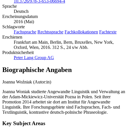
DOI
10.3726/978-3-653-06694-4
Sprache
Deutsch
Erscheinungsdatum
2016 (Mai)
Schlagworte
Fachsprache
Rechtssprache
Fachkollokationen
Fachtexte
Erschienen
Frankfurt am Main, Berlin, Bern, Bruxelles, New York,
Oxford, Wien, 2016. 312 S., 24 s/w Abb.
Produktsicherheit
Peter Lang Group AG
Biographische Angaben
Joanna Woźniak (Autor:in)
Joanna Woniak studierte Angewandte Linguistik und Verwaltung an
der Adam-Mickiewicz-Universität Pozna in Polen. Seit ihrer
Promotion 2014 arbeitet sie dort am Institut für Angewandte
Linguistik. Ihre Forschungsgebiete sind Fachsprachen, Fach- und
Textlinguistik, kontrastive deutsch-polnische Phraseologie.