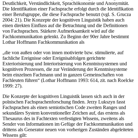
Als distinktive Merkmale der Fachsprachen gelten im Kognitivismus
Deutlichkeit, Verständlichkeit, Sprachökonomie und Anonymität.
Die Identifikation einer Fachsprache erfolgt durch die Identifikation
einer Berufsgruppe, die diese Fachsprache benutzt (vgl. S. Grucza
2004: 21). Die Konzepte der kognitiven Linguistik haben auch
einen direkten Einfluss auf die Betrachtung und die Definitionen
von Fachsprachen. Stärkere Aufmerksamkeit wird auf die
Fachkommunikation gelenkt. Zu Beginn der 90er Jahre bestimmt
Lothar Hoffmann Fachkommunikation als
„die von außen oder von innen motivierte bzw. stimulierte, auf
fachliche Ereignisse oder Ereignisabfolgen gerichtete
Exteriorisierung und Interiorisierung von Kenntnissystemen und
kognitiven Prozessen, die zur Veränderung der Kenntnissysteme
beim einzelnen Fachmann und in ganzen Gemeinschaften von
Fachleuten führen“ (Lothar Hoffmann 1993: 614, zit. nach Roelcke
1999: 27).
Die Konzepte der kognitiven Linguistik lassen sich auch in der
polnischen Fachsprachenforschung finden. Jerzy Lukszyn fasst
Fachsprachen als einen semiotischen Code zweiten Ranges und
sekundäres System konventioneller Zeichen auf, das erstens als
Thesaurus des in Fachtexten verfestigten Wissens, zweitens als
Sender von Informationen im Gefüge der Fachkommunikation und
drittens als Generator neuen von vorherigen Zuständen abgeleiteten