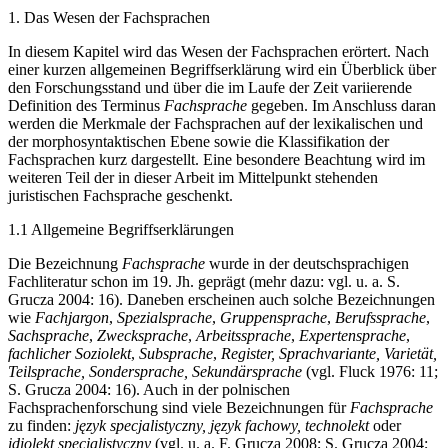
| 15 →
1.
Das Wesen der Fachsprachen
In diesem Kapitel wird das Wesen der Fachsprachen erörtert. Nach
einer kurzen allgemeinen Begriffserklärung wird ein Überblick über
den Forschungsstand und über die im Laufe der Zeit variierende
Definition des Terminus
Fachsprache
gegeben. Im Anschluss daran
werden die Merkmale der Fachsprachen auf der lexikalischen und
der morphosyntaktischen Ebene sowie die Klassifikation der
Fachsprachen kurz dargestellt. Eine besondere Beachtung wird im
weiteren Teil der in dieser Arbeit im Mittelpunkt stehenden
juristischen Fachsprache geschenkt.
1.1
Allgemeine Begriffserklärungen
Die Bezeichnung
Fachsprache
wurde in der deutschsprachigen
Fachliteratur schon im 19. Jh. geprägt (mehr dazu: vgl. u. a. S.
Grucza 2004: 16). Daneben erscheinen auch solche Bezeichnungen
wie
Fachjargon
,
Spezialsprache
,
Gruppensprache
,
Berufssprache
,
Sachsprache
,
Zwecksprache
,
Arbeitssprache
,
Expertensprache
,
fachlicher Soziolekt
,
Subsprache
,
Register, Sprachvariante, Varietät,
Teilsprache, Sondersprache, Sekundärsprache
(vgl. Fluck 1976: 11;
S. Grucza 2004: 16). Auch in der polnischen
Fachsprachenforschung sind viele Bezeichnungen für
Fachsprache
zu finden:
j
ę
zyk specjalistyczny, j
ę
zyk fachowy, technolekt
oder