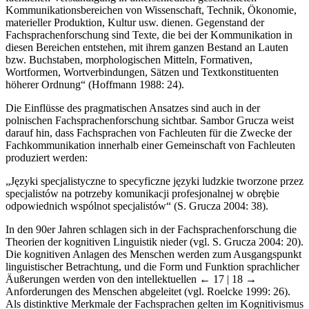
fachlichen Verständigung in unterschiedlich geschichteten
Kommunikationsbereichen von Wissenschaft, Technik, Ökonomie,
materieller Produktion, Kultur usw. dienen. Gegenstand der
Fachsprachenforschung sind Texte, die bei der Kommunikation in
diesen Bereichen entstehen, mit ihrem ganzen Bestand an Lauten
bzw. Buchstaben, morphologischen Mitteln, Formativen,
Wortformen, Wortverbindungen, Sätzen und Textkonstituenten
höherer Ordnung“ (Hoffmann 1988: 24).
Die Einflüsse des pragmatischen Ansatzes sind auch in der
polnischen Fachsprachenforschung sichtbar. Sambor Grucza weist
darauf hin, dass Fachsprachen von Fachleuten für die Zwecke der
Fachkommunikation innerhalb einer Gemeinschaft von Fachleuten
produziert werden:
„J
ę
zyki specjalistyczne to specyficzne j
ę
zyki ludzkie tworzone przez
specjalistów na potrzeby komunikacji profesjonalnej w obr
ę
bie
odpowiednich wspólnot specjalistów“ (S. Grucza 2004: 38).
In den 90er Jahren schlagen sich in der Fachsprachenforschung die
Theorien der kognitiven Linguistik nieder (vgl. S. Grucza 2004: 20).
Die kognitiven Anlagen des Menschen werden zum Ausgangspunkt
linguistischer Betrachtung, und die Form und Funktion sprachlicher
Äußerungen werden von den intellektuellen
← 17 | 18 →
Anforderungen des Menschen abgeleitet (vgl. Roelcke 1999: 26).