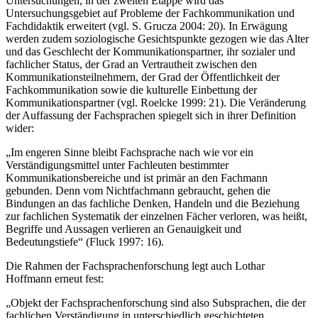
In der ersten Etappe steht die Fachtextanalyse im Mittelpunkt der
Untersuchungen, in der zweiten Etappe wird das
Untersuchungsgebiet auf Probleme der Fachkommunikation und
Fachdidaktik erweitert (vgl. S. Grucza 2004: 20). In Erwägung
werden zudem soziologische Gesichtspunkte gezogen wie das Alter
und das Geschlecht der Kommunikationspartner, ihr sozialer und
fachlicher Status, der Grad an Vertrautheit zwischen den
Kommunikationsteilnehmern, der Grad der Öffentlichkeit der
Fachkommunikation sowie die kulturelle Einbettung der
Kommunikationspartner (vgl. Roelcke 1999: 21). Die Veränderung
der Auffassung der Fachsprachen spiegelt sich in ihrer Definition
wider:
„Im engeren Sinne bleibt Fachsprache nach wie vor ein
Verständigungsmittel unter Fachleuten bestimmter
Kommunikationsbereiche und ist primär an den Fachmann
gebunden. Denn vom Nichtfachmann gebraucht, gehen die
Bindungen an das fachliche Denken, Handeln und die Beziehung
zur fachlichen Systematik der einzelnen Fächer verloren, was heißt,
Begriffe und Aussagen verlieren an Genauigkeit und
Bedeutungstiefe“ (Fluck 1997: 16).
Die Rahmen der Fachsprachenforschung legt auch Lothar
Hoffmann erneut fest:
„Objekt der Fachsprachenforschung sind also Subsprachen, die der