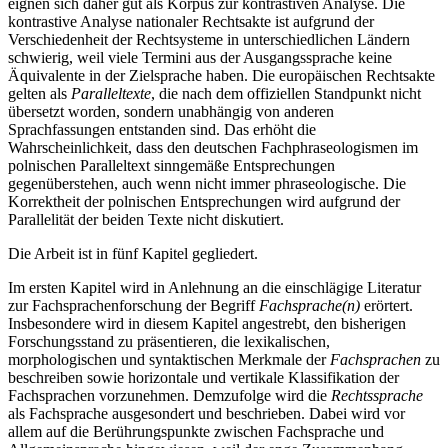
Sprachen der Mitgliedstaaten als gleichwertige Texte abgefasst und
eignen sich daher gut als Korpus zur kontrastiven Analyse. Die
kontrastive Analyse nationaler Rechtsakte ist aufgrund der
Verschiedenheit der Rechtsysteme in unterschiedlichen Ländern
schwierig, weil viele Termini aus der Ausgangssprache keine
Äquivalente in der Zielsprache haben. Die europäischen Rechtsakte
gelten als
Paralleltexte
, die nach dem offiziellen Standpunkt nicht
übersetzt worden, sondern unabhängig von anderen
Sprachfassungen entstanden sind. Das erhöht die
Wahrscheinlichkeit, dass den deutschen Fachphraseologismen im
polnischen Paralleltext sinngemäße Entsprechungen
gegenüberstehen, auch wenn nicht immer phraseologische. Die
Korrektheit der polnischen Entsprechungen wird aufgrund der
Parallelität der beiden Texte nicht diskutiert.
Die Arbeit ist in fünf Kapitel gegliedert.
Im ersten Kapitel wird in Anlehnung an die einschlägige Literatur
zur Fachsprachenforschung der Begriff
Fachsprache(n)
erörtert.
Insbesondere wird in diesem Kapitel angestrebt, den bisherigen
Forschungsstand zu präsentieren, die lexikalischen,
morphologischen und syntaktischen Merkmale der
Fachsprachen
zu
beschreiben sowie horizontale und vertikale Klassifikation der
Fachsprachen vorzunehmen. Demzufolge wird die
Rechtssprache
als Fachsprache ausgesondert und beschrieben. Dabei wird vor