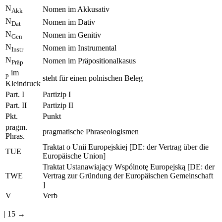
N
Nomen / Nomen im Nominativ
N
Nomen im Akkusativ
Akk
N
Nomen im Dativ
Dat
N
Nomen im Genitiv
Gen
N
Nomen im Instrumental
Instr
N
Nomen im Präpositionalkasus
Präp
im
p
steht für einen polnischen Beleg
Kleindruck
Part. I
Partizip I
Part. II
Partizip II
Pkt.
Punkt
pragm.
pragmatische Phraseologismen
Phras.
Traktat o Unii Europejskiej [DE: der Vertrag über die
TUE
Europäische Union]
Traktat Ustanawiaj
ą
cy Wspólnot
ę
Europejsk
ą
[DE: der
TWE
Vertrag zur Gründung der Europäischen Gemeinschaft
]
V
Verb