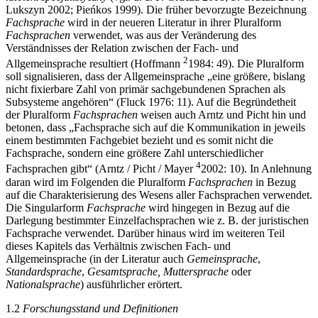
idiolekt specjalistyczny
(vgl. u. a. F. Grucza 2008; S. Grucza 2004;
Lukszyn 2002; Pie
ń
kos 1999). Die früher bevorzugte Bezeichnung
Fachsprache
wird in der neueren Literatur in ihrer Pluralform
Fachsprachen
verwendet, was aus der Veränderung des
Verständnisses der Relation zwischen der Fach- und
2
Allgemeinsprache resultiert (Hoffmann
1984: 49). Die Pluralform
soll signalisieren, dass der Allgemeinsprache „eine größere, bislang
nicht fixierbare Zahl von primär sachgebundenen Sprachen als
Subsysteme angehören“ (Fluck 1976: 11). Auf die Begründetheit
der Pluralform
Fachsprachen
weisen auch Arntz und Picht hin und
betonen, dass „Fachsprache sich auf die Kommunikation in jeweils
einem bestimmten Fachgebiet bezieht und es somit nicht die
Fachsprache, sondern eine größere Zahl unterschiedlicher
4
Fachsprachen gibt“ (Arntz / Picht / Mayer
2002: 10). In Anlehnung
daran wird im Folgenden die Pluralform
Fachsprachen
in Bezug
auf die Charakterisierung des Wesens aller Fachsprachen verwendet.
Die Singularform
Fachsprache
wird hingegen in Bezug auf die
Darlegung bestimmter Einzelfachsprachen wie z. B. der juristischen
Fachsprache verwendet. Darüber hinaus wird im weiteren Teil
dieses Kapitels das Verhältnis zwischen Fach- und
Allgemeinsprache (in der Literatur auch
Gemeinsprache
,
Standardsprache
,
Gesamtsprache, Muttersprache
oder
Nationalsprache
) ausführlicher erörtert.