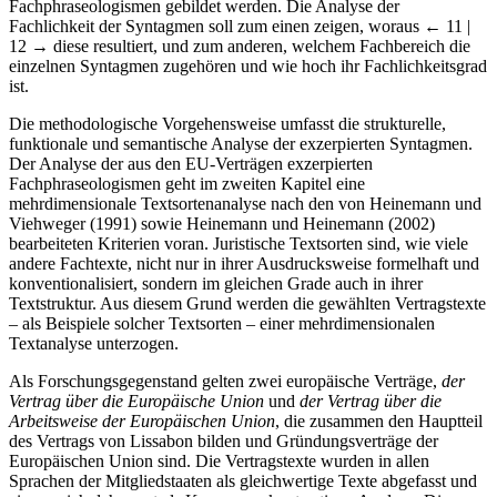
versucht, die möglichen Strukturmuster festzulegen, nach denen
Fachphraseologismen gebildet werden. Die Analyse der
Fachlichkeit der Syntagmen soll zum einen zeigen, woraus
← 11 |
12 →
diese resultiert, und zum anderen, welchem Fachbereich die
einzelnen Syntagmen zugehören und wie hoch ihr Fachlichkeitsgrad
ist.
Die methodologische Vorgehensweise umfasst die strukturelle,
funktionale und semantische Analyse der exzerpierten Syntagmen.
Der Analyse der aus den EU-Verträgen exzerpierten
Fachphraseologismen geht im zweiten Kapitel eine
mehrdimensionale Textsortenanalyse nach den von Heinemann und
Viehweger (1991) sowie Heinemann und Heinemann (2002)
bearbeiteten Kriterien voran. Juristische Textsorten sind, wie viele
andere Fachtexte, nicht nur in ihrer Ausdrucksweise formelhaft und
konventionalisiert, sondern im gleichen Grade auch in ihrer
Textstruktur. Aus diesem Grund werden die gewählten Vertragstexte
– als Beispiele solcher Textsorten – einer mehrdimensionalen
Textanalyse unterzogen.
Als Forschungsgegenstand gelten zwei europäische Verträge,
der
Vertrag über die Europäische Union
und
der Vertrag über die
Arbeitsweise der Europäischen Union
, die zusammen den Hauptteil
des Vertrags von Lissabon bilden und Gründungsverträge der
Europäischen Union sind. Die Vertragstexte wurden in allen