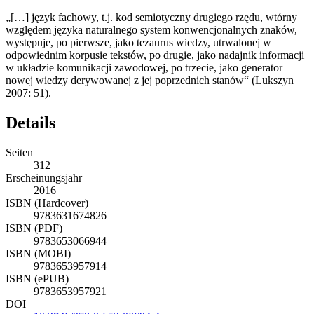
Wissens gilt:
„[…] j
ę
zyk fachowy, t.j. kod semiotyczny drugiego rz
ę
du, wtórny
wzgl
ę
dem j
ę
zyka naturalnego system konwencjonalnych znaków,
wyst
ę
puje, po pierwsze, jako tezaurus wiedzy, utrwalonej w
odpowiednim korpusie tekstów, po drugie, jako nadajnik informacji
w układzie komunikacji zawodowej, po trzecie, jako generator
nowej wiedzy derywowanej z jej poprzednich stanów“ (Lukszyn
2007: 51).
Details
Seiten
312
Erscheinungsjahr
2016
ISBN (Hardcover)
9783631674826
ISBN (PDF)
9783653066944
ISBN (MOBI)
9783653957914
ISBN (ePUB)
9783653957921