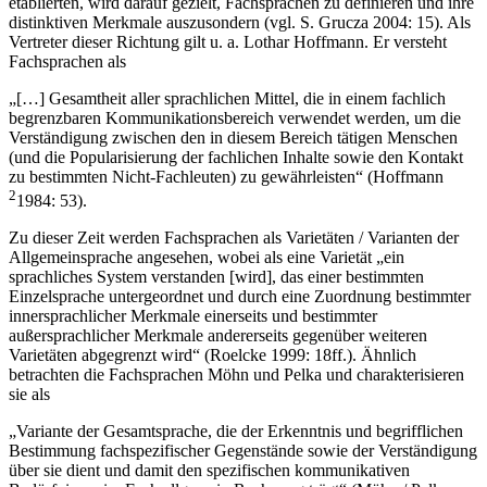
die strukturalistischen Ansätze auch in der Fachsprachenforschung
etablierten, wird darauf gezielt, Fachsprachen zu definieren und ihre
distinktiven Merkmale auszusondern (vgl. S. Grucza 2004: 15). Als
Vertreter dieser Richtung gilt u. a. Lothar Hoffmann. Er versteht
Fachsprachen als
„[…] Gesamtheit aller sprachlichen Mittel, die in einem fachlich
begrenzbaren Kommunikationsbereich verwendet werden, um die
Verständigung zwischen den in diesem Bereich tätigen Menschen
(und die Popularisierung der fachlichen Inhalte sowie den Kontakt
zu bestimmten Nicht-Fachleuten) zu gewährleisten“ (Hoffmann
2
1984: 53).
Zu dieser Zeit werden Fachsprachen als Varietäten / Varianten der
Allgemeinsprache angesehen, wobei als eine Varietät „ein
sprachliches System verstanden [wird], das einer bestimmten
Einzelsprache untergeordnet und durch eine Zuordnung bestimmter
innersprachlicher Merkmale einerseits und bestimmter
außersprachlicher Merkmale andererseits gegenüber weiteren
Varietäten abgegrenzt wird“ (Roelcke 1999: 18ff.). Ähnlich
betrachten die Fachsprachen Möhn und Pelka und charakterisieren
sie als
„Variante der Gesamtsprache, die der Erkenntnis und begrifflichen
Bestimmung fachspezifischer Gegenstände sowie der Verständigung