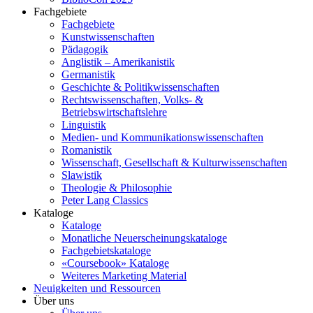
Fachgebiete
Fachgebiete
Kunstwissenschaften
Pädagogik
Anglistik – Amerikanistik
Germanistik
Geschichte & Politikwissenschaften
Rechtswissenschaften, Volks- &
Betriebswirtschaftslehre
Linguistik
Medien- und Kommunikationswissenschaften
Romanistik
Wissenschaft, Gesellschaft & Kulturwissenschaften
Slawistik
Theologie & Philosophie
Peter Lang Classics
Kataloge
Kataloge
Monatliche Neuerscheinungskataloge
Fachgebietskataloge
«Coursebook» Kataloge
Weiteres Marketing Material
Neuigkeiten und Ressourcen
Über uns