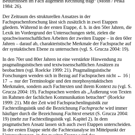
über sie dient und damit den spezifischen kommunikativen
Bedürfnissen im Fach allgemein Rechnung trägt“ (Möhn / Pelka
1984: 26).
Der Zeitraum des strukturellen Ansatzes in der
Fachsprachenforschung lässt sich zusätzlich in zwei Etappen
gliedern. Während in der ersten Etappe, d. h. in den 50er Jahren, die
Lexik im Vordergrund der Untersuchungen steht, zielen die
sprachwissenschaftlichen Arbeiten der zweiten Etappe – in den 60er
Jahren – darauf ab, charakteristische Merkmale der Fachsprache auf
der syntaktischen Ebene zu untersuchen (vgl. S. Grucza 2004: 19).
In den 70er und 80er Jahren ist eine verstärkte Hinwendung zu
pragmalinguistischen und textwissenschaftlichen Ansätzen zu
beobachten (vgl. Roelcke 1999: 21). Pragmalinguistische
Forschungen wenden sich in Bezug auf Fachsprachen nicht
← 16 |
17 →
nur der Terminologie und den morphosyntaktischen
Merkmalen, sondern auch Fachtexten und ihrem Kontext zu (vgl. S.
Grucza 2004: 19). Fachsprachen werden als „Äußerung von Texten
im Rahmen der fachlichen Kommunikation betrachtet“ (Roelcke
1999: 21). Mit der Zeit wird Fachsprachenlinguistik zur
Fachtextlinguistik und die Bezeichnung
Fachsprache
wird immer
häufiger durch die Bezeichnung
Fachtext
ersetzt (S. Grucza 2004:
19) (mehr zur Fachtextlinguistik vgl. Kapitel 2). In dem
pragmatischen Ansatz lassen sich auch zwei Etappen unterscheiden.