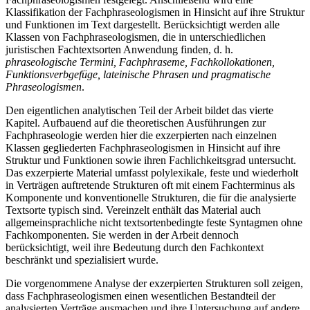
Fachphraseologismen festgelegt. Anschließend wird eine
Klassifikation der Fachphraseologismen in Hinsicht auf ihre Struktur
und Funktionen im Text dargestellt. Berücksichtigt werden alle
Klassen von Fachphraseologismen, die in unterschiedlichen
juristischen Fachtextsorten Anwendung finden, d. h.
phraseologische Termini, Fachphraseme, Fachkollokationen,
Funktionsverbgefüge, lateinische Phrasen und pragmatische
Phraseologismen
.
Den eigentlichen analytischen Teil der Arbeit bildet das vierte
Kapitel. Aufbauend auf die theoretischen Ausführungen zur
Fachphraseologie werden hier die exzerpierten nach einzelnen
Klassen gegliederten Fachphraseologismen in Hinsicht auf ihre
Struktur und Funktionen sowie ihren Fachlichkeitsgrad untersucht.
Das exzerpierte Material umfasst polylexikale, feste und wiederholt
in Verträgen auftretende Strukturen oft mit einem Fachterminus als
Komponente und konventionelle Strukturen, die für die analysierte
Textsorte typisch sind. Vereinzelt enthält das Material auch
allgemeinsprachliche nicht textsortenbedingte feste Syntagmen ohne
Fachkomponenten. Sie werden in der Arbeit dennoch
berücksichtigt, weil ihre Bedeutung durch den Fachkontext
beschränkt und spezialisiert wurde.
Die vorgenommene Analyse der exzerpierten Strukturen soll zeigen,
dass Fachphraseologismen einen wesentlichen Bestandteil der