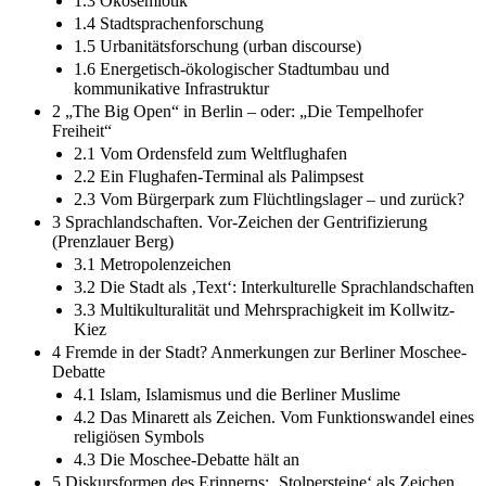
1.3 Ökosemiotik
1.4 Stadtsprachenforschung
1.5 Urbanitätsforschung (urban discourse)
1.6 Energetisch-ökologischer Stadtumbau und
kommunikative Infrastruktur
2 „The Big Open“ in Berlin – oder: „Die Tempelhofer
Freiheit“
2.1 Vom Ordensfeld zum Weltflughafen
2.2 Ein Flughafen-Terminal als Palimpsest
2.3 Vom Bürgerpark zum Flüchtlingslager – und zurück?
3 Sprachlandschaften. Vor-Zeichen der Gentrifizierung
(Prenzlauer Berg)
3.1 Metropolenzeichen
3.2 Die Stadt als ‚Text‘: Interkulturelle Sprachlandschaften
3.3 Multikulturalität und Mehrsprachigkeit im Kollwitz-
Kiez
4 Fremde in der Stadt? Anmerkungen zur Berliner Moschee-
Debatte
4.1 Islam, Islamismus und die Berliner Muslime
4.2 Das Minarett als Zeichen. Vom Funktionswandel eines
religiösen Symbols
4.3 Die Moschee-Debatte hält an
5 Diskursformen des Erinnerns: ‚Stolpersteine‘ als Zeichen