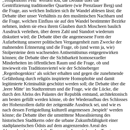
‚Tempelhofer Feld‘ werden soll; die Debatte über die
Gentrifizierung traditioneller Quartiere (wie Prenzlauer Berg) und
die Frage, aus welchen Indizien sich ihr Wandel ablesen lässt; die
Debatte über unser Verhältnis zu den muslimischen Nachbarn und
die Frage, welchen Einfluss sie auf den Wandel bestimmter Bezirke
nehmen, indem sie etwa ihrem Glauben durch Moscheen baulich
Ausdruck verleihen, über deren Zahl und Standort wiederum
diskutiert wird; die Debatte über die angemessene Form der
Aufarbeitung unserer politischen Vergangenheit zum Zwecke der
mahnenden Erinnerung und die Frage, ob (und wenn ja, wie)
Stolpersteine dem wachsenden Antisemitismus entgegenwirken
können; die Debatte über die Sichtbarkeit homosexueller
Minderheiten im öffentlichen Raum und die Frage, ob und
inwieweit ein Traditionsviertel wie der Schöneberger
‚Regenbogenkiez‘ als solcher erhalten und gegen die zunehmende
Gefährdung durch religiös inspirierte Homophobie und damit
legitimierte Kriminalität geschützt werden soll; die Debatte über die
‚leere Mitte‘ im Stadtzentrum und die Frage, wie die Lücke, die
durch den Abriss des Palastes der Republik entstand, architektonisch
am besten gefüllt werden könne, ob der Wiederaufbau des Schlosses
der Hohenzollern dafür der zeitgemäße Ausdruck sei, und wie es
nach dessen Fertigstellung kulturell angemessen ‚bespielt‘ werden
könne; die Debatte über die umstrittene Musealisierung des
historischen Stadtkerns oder die urbane Zukunftsfähigkeit einer
stadtplanerischen Ödnis auf dem angrenzenden Areal des