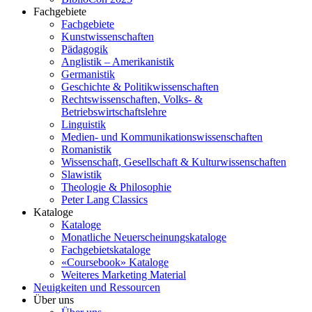
Fachgebiete
Fachgebiete
Kunstwissenschaften
Pädagogik
Anglistik – Amerikanistik
Germanistik
Geschichte & Politikwissenschaften
Rechtswissenschaften, Volks- &
Betriebswirtschaftslehre
Linguistik
Medien- und Kommunikationswissenschaften
Romanistik
Wissenschaft, Gesellschaft & Kulturwissenschaften
Slawistik
Theologie & Philosophie
Peter Lang Classics
Kataloge
Kataloge
Monatliche Neuerscheinungskataloge
Fachgebietskataloge
«Coursebook» Kataloge
Weiteres Marketing Material
Neuigkeiten und Ressourcen
Über uns