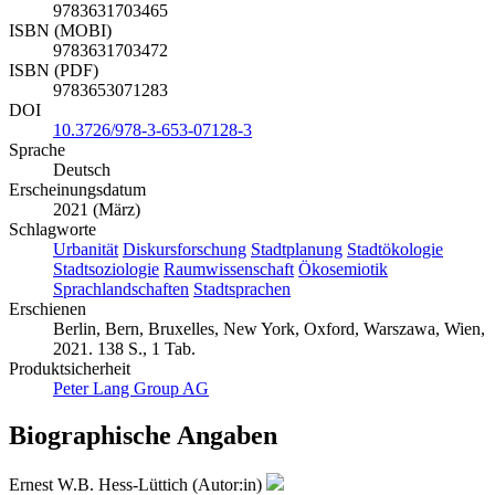
9783631703465
ISBN (MOBI)
9783631703472
ISBN (PDF)
9783653071283
DOI
10.3726/978-3-653-07128-3
Sprache
Deutsch
Erscheinungsdatum
2021 (März)
Schlagworte
Urbanität
Diskursforschung
Stadtplanung
Stadtökologie
Stadtsoziologie
Raumwissenschaft
Ökosemiotik
Sprachlandschaften
Stadtsprachen
Erschienen
Berlin, Bern, Bruxelles, New York, Oxford, Warszawa, Wien,
2021. 138 S., 1 Tab.
Produktsicherheit
Peter Lang Group AG
Biographische Angaben
Ernest W.B. Hess-Lüttich (Autor:in)