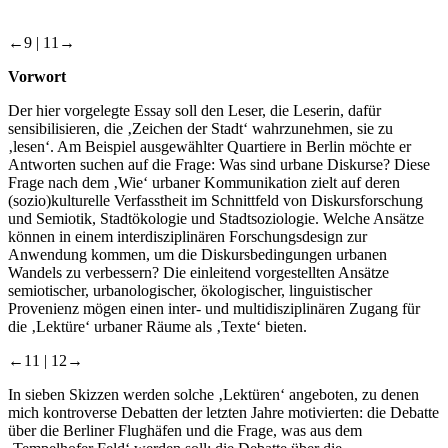
←9 |
11→
Vorwort
Der hier vorgelegte Essay soll den Leser, die Leserin, dafür
sensibilisieren, die ‚Zeichen der Stadt‘ wahrzunehmen, sie zu
‚lesen‘. Am Beispiel ausgewählter Quartiere in Berlin möchte er
Antworten suchen auf die Frage: Was sind urbane Diskurse? Diese
Frage nach dem ‚Wie‘ urbaner Kommunikation zielt auf deren
(sozio)kulturelle Verfasstheit im Schnittfeld von Diskursforschung
und Semiotik, Stadtökologie und Stadtsoziologie. Welche Ansätze
können in einem interdisziplinären Forschungsdesign zur
Anwendung kommen, um die Diskursbedingungen urbanen
Wandels zu verbessern? Die einleitend vorgestellten Ansätze
semiotischer, urbanologischer, ökologischer, linguistischer
Provenienz mögen einen inter- und multidisziplinären Zugang für
die ‚Lektüre‘ urbaner Räume als ‚Texte‘ bieten.
←11 |
12→
In sieben Skizzen werden solche ‚Lektüren‘ angeboten, zu denen
mich kontroverse Debatten der letzten Jahre motivierten: die Debatte
über die Berliner Flughäfen und die Frage, was aus dem