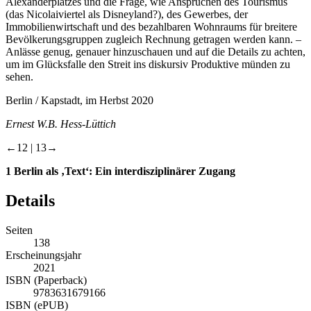
Alexanderplatzes und die Frage, wie Ansprüchen des Tourismus
(das Nicolaiviertel als Disneyland?), des Gewerbes, der
Immobilienwirtschaft und des bezahlbaren Wohnraums für breitere
Bevölkerungsgruppen zugleich Rechnung getragen werden kann. –
Anlässe genug, genauer hinzuschauen und auf die Details zu achten,
um im Glücksfalle den Streit ins diskursiv Produktive münden zu
sehen.
Berlin / Kapstadt, im Herbst 2020
Ernest W.B. Hess-Lüttich
←12 |
13→
1
Berlin als ‚Text‘: Ein interdisziplinärer Zugang
Details
Seiten
138
Erscheinungsjahr
2021
ISBN (Paperback)
9783631679166
ISBN (ePUB)