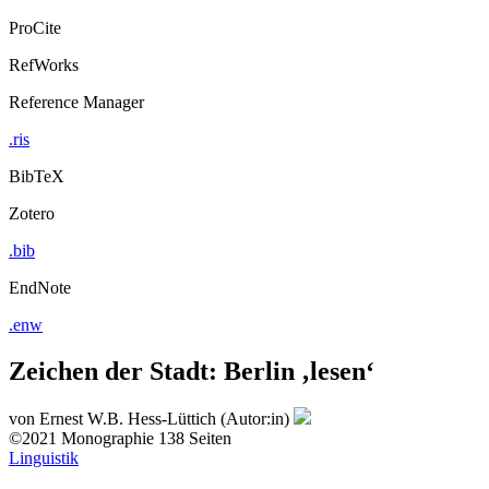
ProCite
RefWorks
Reference Manager
.ris
BibTeX
Zotero
.bib
EndNote
.enw
Zeichen der Stadt: Berlin ‚lesen‘
von
Ernest W.B. Hess-Lüttich (Autor:in)
©2021
Monographie
138 Seiten
Linguistik