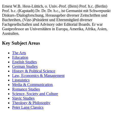
Ernest W.B. Hess-Lüttich, o. Univ.-Prof. (Bern) Prof. h.c. (Berlin)
Prof. h.c. (Kapstadt) Dr. Dr. Dr. h.c., ist Germanist mit Schwerpunkt
Diskurs-/Dialogforschung, Herausgeber diverser Zeitschriften und
Buchreihen, (Vize-)Präsident und Ehrenmitglied diverser
Fachgesellschaften und Advisory oder Editorial Boards. Er war
Gastprofessor an Universitäten in Europa, Amerika, Afrika, Asien,
Australien.
Key Subject Areas
The Arts
Education
English Studies
German Studies
History & Political Science
Law, Economics & Management
Linguistics
Media & Communication
Romance Studies
Science, Society and Culture
Slavic Studies
Theology & Philosophy
Peter Lang Classics