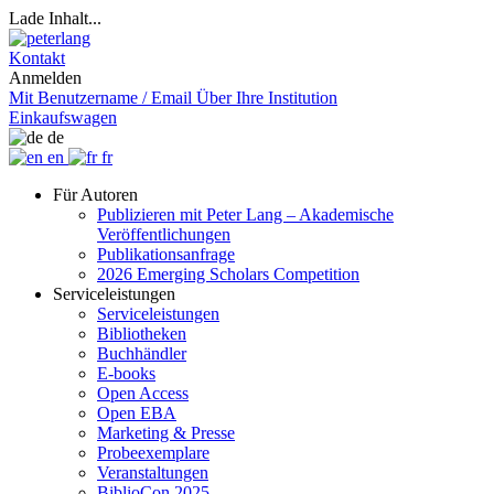
Lade Inhalt...
Kontakt
Anmelden
Mit Benutzername / Email
Über Ihre Institution
Einkaufswagen
de
en
fr
Für Autoren
Publizieren mit Peter Lang – Akademische
Veröffentlichungen
Publikationsanfrage
2026 Emerging Scholars Competition
Serviceleistungen
Serviceleistungen
Bibliotheken
Buchhändler
E-books
Open Access
Open EBA
Marketing & Presse
Probeexemplare
Veranstaltungen
BiblioCon 2025