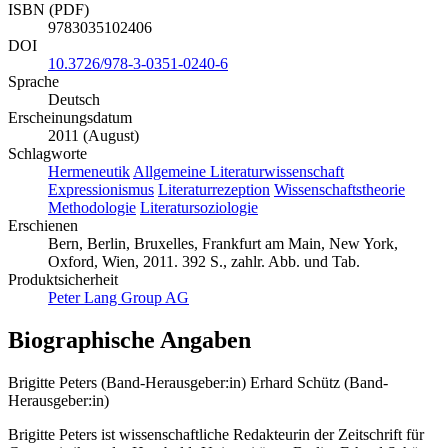
ISBN (PDF)
9783035102406
DOI
10.3726/978-3-0351-0240-6
Sprache
Deutsch
Erscheinungsdatum
2011 (August)
Schlagworte
Hermeneutik
Allgemeine Literaturwissenschaft
Expressionismus
Literaturrezeption
Wissenschaftstheorie
Methodologie
Literatursoziologie
Erschienen
Bern, Berlin, Bruxelles, Frankfurt am Main, New York,
Oxford, Wien, 2011. 392 S., zahlr. Abb. und Tab.
Produktsicherheit
Peter Lang Group AG
Biographische Angaben
Brigitte Peters (Band-Herausgeber:in)
Erhard Schütz (Band-
Herausgeber:in)
Brigitte Peters ist wissenschaftliche Redakteurin der Zeitschrift für