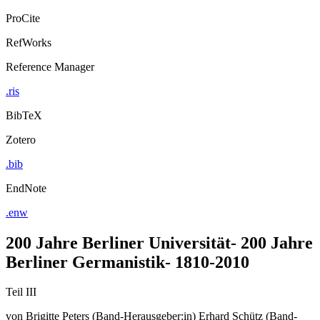
ProCite
RefWorks
Reference Manager
.ris
BibTeX
Zotero
.bib
EndNote
.enw
200 Jahre Berliner Universität- 200 Jahre
Berliner Germanistik- 1810-2010
Teil III
von
Brigitte Peters (Band-Herausgeber:in)
Erhard Schütz (Band-