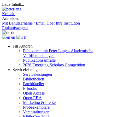
Lade Inhalt...
Kontakt
Anmelden
Mit Benutzername / Email
Über Ihre Institution
Einkaufswagen
de
en
fr
Für Autoren
Publizieren mit Peter Lang – Akademische
Veröffentlichungen
Publikationsanfrage
2026 Emerging Scholars Competition
Serviceleistungen
Serviceleistungen
Bibliotheken
Buchhändler
E-books
Open Access
Open EBA
Marketing & Presse
Probeexemplare
Veranstaltungen
BiblioCon 2025