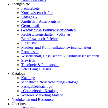
Fachgebiete
Fachgebiete
Kunstwissenschaften
Pädagogik
Anglistik – Amerikanistik
Germanistik
Geschichte & Politikwissenschaften
Rechtswissenschaften, Volks- &
Betriebswirtschaftslehre
Linguistik
Medien- und Kommunikationswissenschaften
Romanistik
Wissenschaft, Gesellschaft & Kulturwissenschaften
Slawistik
Theologie & Philosophie
Peter Lang Classics
Kataloge
Kataloge
Monatliche Neuerscheinungskataloge
Fachgebietskataloge
«Coursebook» Kataloge
Weiteres Marketing Material
Neuigkeiten und Ressourcen
Über uns