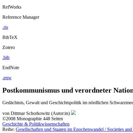
RefWorks
Reference Manager
.ris
BibTeX
Zotero
.bib
EndNote
.enw
Postkommunismus und verordneter Nation
Gedächtnis, Gewalt und Geschichtspolitik im nördlichen Schwarzmee
von
Dittmar Schorkowitz (Autor:in)
©2008
Monographie
448 Seiten
Geschichte & Politikwissenschaften
Reihe:
Gesellschaften und Staaten im Epochenwandel / Societies and 