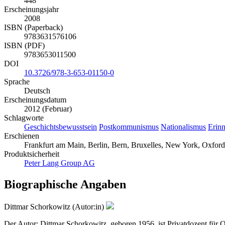
448
Erscheinungsjahr
2008
ISBN (Paperback)
9783631576106
ISBN (PDF)
9783653011500
DOI
10.3726/978-3-653-01150-0
Sprache
Deutsch
Erscheinungsdatum
2012 (Februar)
Schlagworte
Geschichtsbewusstsein
Postkommunismus
Nationalismus
Erinn
Erschienen
Frankfurt am Main, Berlin, Bern, Bruxelles, New York, Oxford,
Produktsicherheit
Peter Lang Group AG
Biographische Angaben
Dittmar Schorkowitz (Autor:in)
Der Autor: Dittmar Schorkowitz, geboren 1956, ist Privatdozent für Os