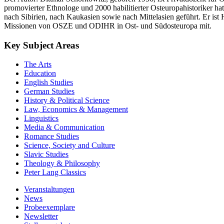
promovierter Ethnologe und 2000 habilitierter Osteuropahistoriker hat
nach Sibirien, nach Kaukasien sowie nach Mittelasien geführt. Er i
Missionen von OSZE und ODIHR in Ost- und Südosteuropa mit.
Key Subject Areas
The Arts
Education
English Studies
German Studies
History & Political Science
Law, Economics & Management
Linguistics
Media & Communication
Romance Studies
Science, Society and Culture
Slavic Studies
Theology & Philosophy
Peter Lang Classics
Veranstaltungen
News
Probeexemplare
Newsletter