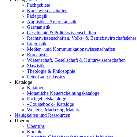
Fachgebiete
Kunstwissenschaften
Pädagogik
Anglistik – Amerikanistik
Germanistik
Geschichte & Politikwissenschaften
Rechtswissenschaften, Volks- & Betriebswirtschaftslehre
Linguistik
Medien- und Kommunikationswissenschaften
Romanistik
Wissenschaft, Gesellschaft & Kulturwissenschaften
Slawistik
Theologie & Philosophie
Peter Lang Classics
Kataloge
Kataloge
Monatliche Neuerscheinungskataloge
Fachgebietskataloge
«Coursebook» Kataloge
Weiteres Marketing Material
Neuigkeiten und Ressourcen
Über uns
Über uns
Kontakt