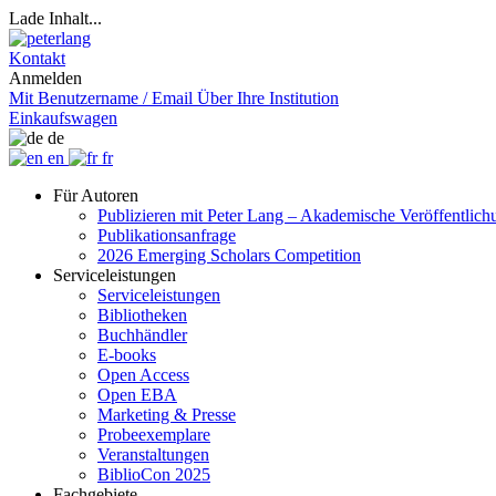
Lade Inhalt...
Kontakt
Anmelden
Mit Benutzername / Email
Über Ihre Institution
Einkaufswagen
de
en
fr
Für Autoren
Publizieren mit Peter Lang – Akademische Veröffentlic
Publikationsanfrage
2026 Emerging Scholars Competition
Serviceleistungen
Serviceleistungen
Bibliotheken
Buchhändler
E-books
Open Access
Open EBA
Marketing & Presse
Probeexemplare
Veranstaltungen
BiblioCon 2025
Fachgebiete