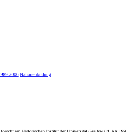
1989-2006
Nationenbildung
forscht am Historischen Institut der Universität Greifswald. Als 1991