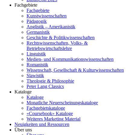
Fachgebiete
Fachgebiete
Kunstwissenschaften
Pädagogik
Anglistik – Amerikanistik
Germanistik
Geschichte & Politikwissenschaften
Rechtswissenschaften, Volks- &
Betriebswirtschaftslehre
Linguistik
Medien- und Kommunikationswissenschaften
Romanistik
Wissenschaft, Gesellschaft & Kulturwissenschaften
Slawistik
Theologie & Philosophie
Peter Lang Classics
Kataloge
Kataloge
Monatliche Neuerscheinungskataloge
Fachgebietskataloge
«Coursebook» Kataloge
Weiteres Marketing Material
Neuigkeiten und Ressourcen
Über uns