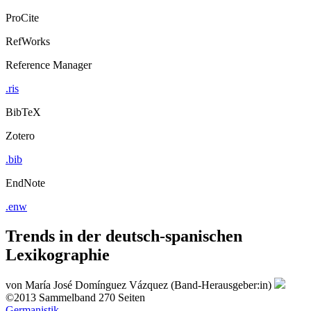
ProCite
RefWorks
Reference Manager
.ris
BibTeX
Zotero
.bib
EndNote
.enw
Trends in der deutsch-spanischen
Lexikographie
von
María José Domínguez Vázquez (Band-Herausgeber:in)
©2013
Sammelband
270 Seiten
Germanistik