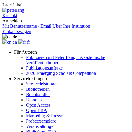
Lade Inhalt...
Kontakt
Anmelden
Mit Benutzername / Email
Über Ihre Institution
Einkaufswagen
de
en
fr
Für Autoren
Publizieren mit Peter Lang – Akademische
Veröffentlichungen
Publikationsanfrage
2026 Emerging Scholars Competition
Serviceleistungen
Serviceleistungen
Bibliotheken
Buchhändler
E-books
Open Access
Open EBA
Marketing & Presse
Probeexemplare
Veranstaltungen
BiblioCon 2025