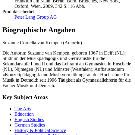
Frankfurt am Main, Berlin, Bern, Bruxelles, New York,
Oxford, Wien, 2009. 342 S., 16 Abb.
Produktsicherheit
Peter Lang Group AG
Biographische Angaben
Suzanne Cornelia van Kempen (Autor:in)
Die Autorin: Suzanne van Kempen, geboren 1967 in Delft (NL);
Studium der Musikpädagogik und Germanistik für die
Sekundarstufe I und II und das Lehramt an Gymnasien in Enschede
(NL), Nijmegen (NL) und Münster (Westfalen); Aufbaustudium
«Konzertpädagogik und Musikvermittlung» an der Hochschule für
Musik in Detmold; seit 1996 Tätigkeit als Gymnasiallehrerin für die
Fächer Musik und Deutsch.
Key Subject Areas
The Arts
Education
English Studies
German Studies
History & Political Science