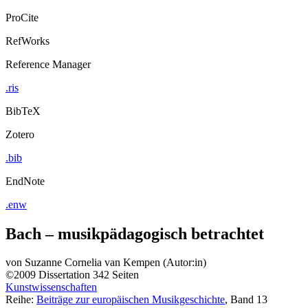
ProCite
RefWorks
Reference Manager
.ris
BibTeX
Zotero
.bib
EndNote
.enw
Bach – musikpädagogisch betrachtet
von
Suzanne Cornelia van Kempen (Autor:in)
©2009
Dissertation
342 Seiten
Kunstwissenschaften
Reihe:
Beiträge zur europäischen Musikgeschichte
, Band 13