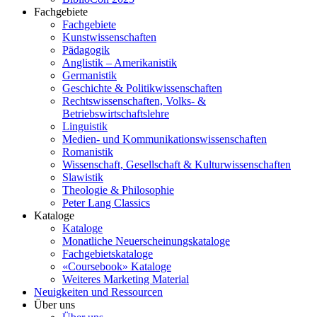
Fachgebiete
Fachgebiete
Kunstwissenschaften
Pädagogik
Anglistik – Amerikanistik
Germanistik
Geschichte & Politikwissenschaften
Rechtswissenschaften, Volks- &
Betriebswirtschaftslehre
Linguistik
Medien- und Kommunikationswissenschaften
Romanistik
Wissenschaft, Gesellschaft & Kulturwissenschaften
Slawistik
Theologie & Philosophie
Peter Lang Classics
Kataloge
Kataloge
Monatliche Neuerscheinungskataloge
Fachgebietskataloge
«Coursebook» Kataloge
Weiteres Marketing Material
Neuigkeiten und Ressourcen
Über uns