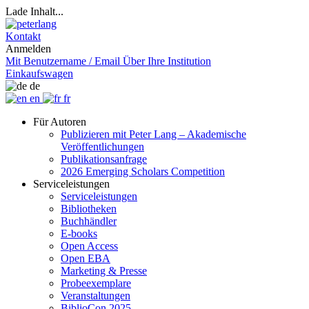
Lade Inhalt...
Kontakt
Anmelden
Mit Benutzername / Email
Über Ihre Institution
Einkaufswagen
de
en
fr
Für Autoren
Publizieren mit Peter Lang – Akademische
Veröffentlichungen
Publikationsanfrage
2026 Emerging Scholars Competition
Serviceleistungen
Serviceleistungen
Bibliotheken
Buchhändler
E-books
Open Access
Open EBA
Marketing & Presse
Probeexemplare
Veranstaltungen
BiblioCon 2025