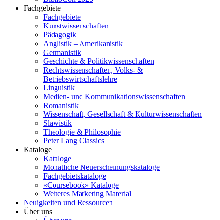
Fachgebiete
Fachgebiete
Kunstwissenschaften
Pädagogik
Anglistik – Amerikanistik
Germanistik
Geschichte & Politikwissenschaften
Rechtswissenschaften, Volks- &
Betriebswirtschaftslehre
Linguistik
Medien- und Kommunikationswissenschaften
Romanistik
Wissenschaft, Gesellschaft & Kulturwissenschaften
Slawistik
Theologie & Philosophie
Peter Lang Classics
Kataloge
Kataloge
Monatliche Neuerscheinungskataloge
Fachgebietskataloge
«Coursebook» Kataloge
Weiteres Marketing Material
Neuigkeiten und Ressourcen
Über uns