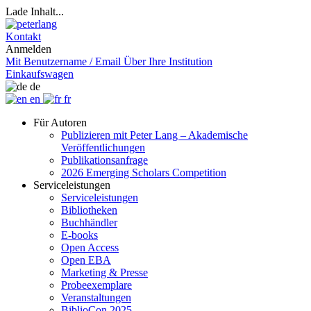
Lade Inhalt...
Kontakt
Anmelden
Mit Benutzername / Email
Über Ihre Institution
Einkaufswagen
de
en
fr
Für Autoren
Publizieren mit Peter Lang – Akademische
Veröffentlichungen
Publikationsanfrage
2026 Emerging Scholars Competition
Serviceleistungen
Serviceleistungen
Bibliotheken
Buchhändler
E-books
Open Access
Open EBA
Marketing & Presse
Probeexemplare
Veranstaltungen
BiblioCon 2025