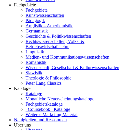
Fachgebiete
Fachgebiete
Kunstwissenschaften
Pädagogik
Anglistik – Amerikanistik
Germanistik
Geschichte & Politikwissenschaften
Rechtswissenschaften, Volks- &
Betriebswirtschaftslehre
Linguistik
Medien- und Kommunikationswissenschaften
Romanistik
Wissenschaft, Gesellschaft & Kulturwissenschaften
Slawistik
Theologie & Philosophie
Peter Lang Classics
Kataloge
Kataloge
Monatliche Neuerscheinungskataloge
Fachgebietskataloge
«Coursebook» Kataloge
Weiteres Marketing Material
Neuigkeiten und Ressourcen
Über uns