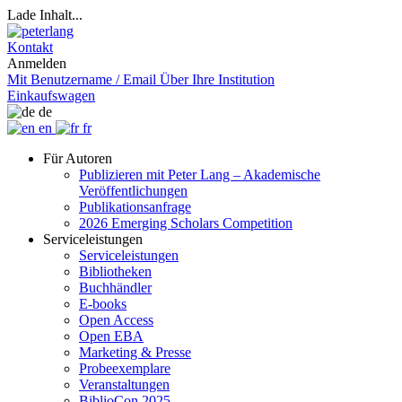
Lade Inhalt...
Kontakt
Anmelden
Mit Benutzername / Email
Über Ihre Institution
Einkaufswagen
de
en
fr
Für Autoren
Publizieren mit Peter Lang – Akademische
Veröffentlichungen
Publikationsanfrage
2026 Emerging Scholars Competition
Serviceleistungen
Serviceleistungen
Bibliotheken
Buchhändler
E-books
Open Access
Open EBA
Marketing & Presse
Probeexemplare
Veranstaltungen
BiblioCon 2025