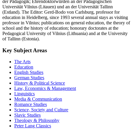
der Pädagogik; Ehrendoktorwürden an der Pädagogischen
Universität Vilnius (Litauen) und an der Universität Tallinn
(Estland). The Editor: Gerd-Bodo von Carlsburg, professor for
education in Heidelberg, since 1993 several annual stays as visiting
professor in Vilnius; publications on general education, the theory of
school and the history of education; honorary doctorates at the
Pedagogical University of Vilnius (Lithuania) and at the University
of Tallinn (Estonia).
Key Subject Areas
The Arts
Education
English Studies
German Studies
History & Political Science
Law, Economics & Management
Linguistics
Media & Communication
Romance Studies
Science, Society and Culture
Slavic Studies
Theology & Philosophy
Peter Lang Classics