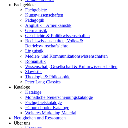
Fachgebiete
Fachgebiete
Kunstwissenschaften
Pädagogik
Anglistik – Amerikanistik
Germanistik
Geschichte & Politikwissenschaften
Rechtswissenschaften, Volks- &
Betriebswirtschaftslehre
Linguistik
Medien- und Kommunikationswissenschaften
Romanistik
Wissenschaft, Gesellschaft & Kulturwissenschaften
Slawistik
Theologie & Philosophie
Peter Lang Classics
Kataloge
Kataloge
Monatliche Neuerscheinungskataloge
Fachgebietskataloge
«Coursebook» Kataloge
Weiteres Marketing Material
Neuigkeiten und Ressourcen
Über uns