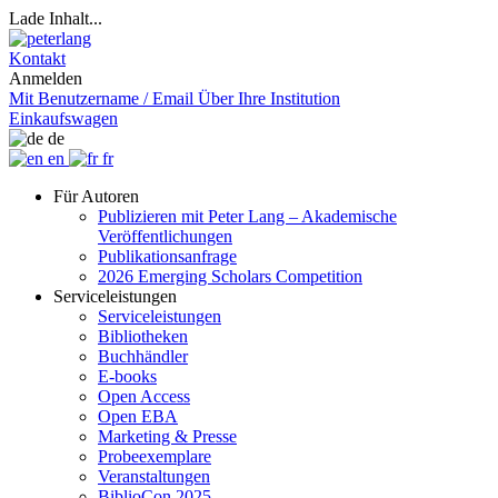
Lade Inhalt...
Kontakt
Anmelden
Mit Benutzername / Email
Über Ihre Institution
Einkaufswagen
de
en
fr
Für Autoren
Publizieren mit Peter Lang – Akademische
Veröffentlichungen
Publikationsanfrage
2026 Emerging Scholars Competition
Serviceleistungen
Serviceleistungen
Bibliotheken
Buchhändler
E-books
Open Access
Open EBA
Marketing & Presse
Probeexemplare
Veranstaltungen
BiblioCon 2025