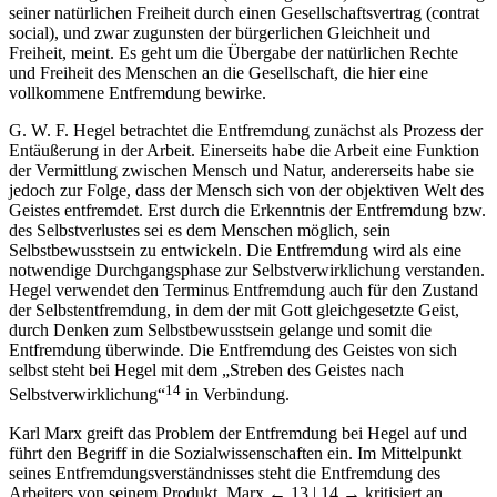
seiner natürlichen Freiheit durch einen Gesellschaftsvertrag (contrat
social), und zwar zugunsten der bürgerlichen Gleichheit und
Freiheit, meint. Es geht um die Übergabe der natürlichen Rechte
und Freiheit des Menschen an die Gesellschaft, die hier eine
vollkommene Entfremdung bewirke.
G. W. F. Hegel betrachtet die Entfremdung zunächst als Prozess der
Entäußerung in der Arbeit. Einerseits habe die Arbeit eine Funktion
der Vermittlung zwischen Mensch und Natur, andererseits habe sie
jedoch zur Folge, dass der Mensch sich von der objektiven Welt des
Geistes entfremdet. Erst durch die Erkenntnis der Entfremdung bzw.
des Selbstverlustes sei es dem Menschen möglich, sein
Selbstbewusstsein zu entwickeln. Die Entfremdung wird als eine
notwendige Durchgangsphase zur Selbstverwirklichung verstanden.
Hegel verwendet den Terminus Entfremdung auch für den Zustand
der Selbstentfremdung, in dem der mit Gott gleichgesetzte Geist,
durch Denken zum Selbstbewusstsein gelange und somit die
Entfremdung überwinde. Die Entfremdung des Geistes von sich
selbst steht bei Hegel mit dem „Streben des Geistes nach
14
Selbstverwirklichung“
in Verbindung.
Karl Marx greift das Problem der Entfremdung bei Hegel auf und
führt den Begriff in die Sozialwissenschaften ein. Im Mittelpunkt
seines Entfremdungsverständnisses steht die Entfremdung des
Arbeiters von seinem Produkt. Marx
← 13 | 14 →
kritisiert an