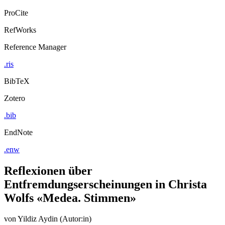
ProCite
RefWorks
Reference Manager
.ris
BibTeX
Zotero
.bib
EndNote
.enw
Reflexionen über
Entfremdungserscheinungen in Christa
Wolfs «Medea. Stimmen»
von
Yildiz Aydin (Autor:in)