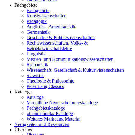
Fachgebiete
Fachgebiete
Kunstwissenschaften
Pädagogik
Anglistik – Amerikanistik
Germanistik
Geschichte & Politikwissenschaften
Rechtswissenschaften, Volks- &
Betriebswirtschaftslehre
Linguistik
Medien- und Kommunikationswissenschaften
Romanistik
Wissenschaft, Gesellschaft & Kulturwissenschaften
Slawistik
Theologie & Philosophie
Peter Lang Classics
Kataloge
Kataloge
Monatliche Neuerscheinungskataloge
Fachgebietskataloge
«Coursebook» Kataloge
Weiteres Marketing Material
Neuigkeiten und Ressourcen
Über uns