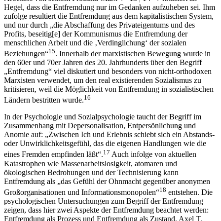
Hegel, dass die Entfremdung nur im Gedanken aufzuheben sei. Ihm
zufolge resultiert die Entfremdung aus dem kapitalistischen System,
und nur durch „die Abschaffung des Privateigentums und des
Profits, beseitig[e] der Kommunismus die Entfremdung der
menschlichen Arbeit und die ‚Verdinglichung‘ der sozialen
15
Beziehungen“
. Innerhalb der marxistischen Bewegung wurde in
den 60er und 70er Jahren des 20. Jahrhunderts über den Begriff
„Entfremdung“ viel diskutiert und besonders von nicht-orthodoxen
Marxisten verwendet, um den real existierenden Sozialismus zu
kritisieren, weil die Möglichkeit von Entfremdung in sozialistischen
16
Ländern bestritten wurde.
In der Psychologie und Sozialpsychologie taucht der Begriff im
Zusammenhang mit Depersonalisation, Entpersönlichung und
Anomie auf: „Zwischen Ich und Erlebnis schiebt sich ein Abstands-
oder Unwirklichkeitsgefühl, das die eigenen Handlungen wie die
17
eines Fremden empfinden läßt“.
Auch infolge von aktuellen
Katastrophen wie Massenarbeitslosigkeit, atomaren und
ökologischen Bedrohungen und der Technisierung kann
Entfremdung als „das Gefühl der Ohnmacht gegenüber anonymen
18
Großorganisationen und Informationsmonopolen“
entstehen. Die
psychologischen Untersuchungen zum Begriff der Entfremdung
zeigen, dass hier zwei Aspekte der Entfremdung beachtet werden:
Entfremdung als Prozess und Entfremdung als Zustand. Axel T.