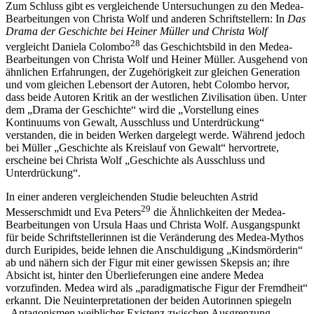
Zum Schluss gibt es vergleichende Untersuchungen zu den Medea-
Bearbeitungen von Christa Wolf und anderen Schriftstellern: In
Das
Drama der Geschichte bei Heiner Müller und Christa Wolf
28
vergleicht Daniela Colombo
das Geschichtsbild in den Medea-
Bearbeitungen von Christa Wolf und Heiner Müller. Ausgehend von
ähnlichen Erfahrungen, der Zugehörigkeit zur gleichen Generation
und vom gleichen Lebensort der Autoren, hebt Colombo hervor,
dass beide Autoren Kritik an der westlichen Zivilisation üben. Unter
dem „Drama der Geschichte“ wird die „Vorstellung eines
Kontinuums von Gewalt, Ausschluss und Unterdrückung“
verstanden, die in beiden Werken dargelegt werde. Während jedoch
bei Müller „Geschichte als Kreislauf von Gewalt“ hervortrete,
erscheine bei Christa Wolf „Geschichte als Ausschluss und
Unterdrückung“.
In einer anderen vergleichenden Studie beleuchten Astrid
29
Messerschmidt und Eva Peters
die Ähnlichkeiten der Medea-
Bearbeitungen von Ursula Haas und Christa Wolf. Ausgangspunkt
für beide Schriftstellerinnen ist die Veränderung des Medea-Mythos
durch Euripides, beide lehnen die Anschuldigung „Kindsmörderin“
ab und nähern sich der Figur mit einer gewissen Skepsis an; ihre
Absicht ist, hinter den Überlieferungen eine andere Medea
vorzufinden. Medea wird als „paradigmatische Figur der Fremdheit“
erkannt. Die Neuinterpretationen der beiden Autorinnen spiegeln
„Antagonismen weiblicher Existenz zwischen Ausgrenzung,