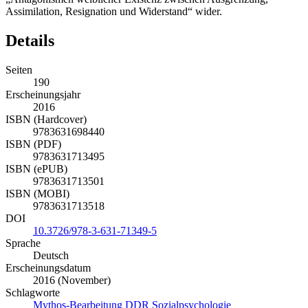
Assimilation, Resignation und Widerstand“ wider.
Details
Seiten
190
Erscheinungsjahr
2016
ISBN (Hardcover)
9783631698440
ISBN (PDF)
9783631713495
ISBN (ePUB)
9783631713501
ISBN (MOBI)
9783631713518
DOI
10.3726/978-3-631-71349-5
Sprache
Deutsch
Erscheinungsdatum
2016 (November)
Schlagworte
Mythos-Bearbeitung
DDR
Sozialpsychologie