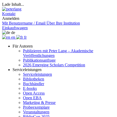
Lade Inhalt...
Kontakt
Anmelden
Mit Benutzername / Email
Über Ihre Institution
Einkaufswagen
de
en
fr
Für Autoren
Publizieren mit Peter Lang – Akademische
Veröffentlichungen
Publikationsanfrage
2026 Emerging Scholars Competition
Serviceleistungen
Serviceleistungen
Bibliotheken
Buchhändler
E-books
Open Access
Open EBA
Marketing & Presse
Probeexemplare
Veranstaltungen
BiblioCon 2025