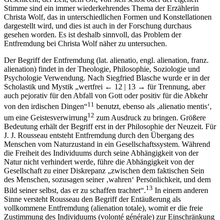
Stimme sind ein immer wiederkehrendes Thema der Erzählerin
Christa Wolf, das in unterschiedlichen Formen und Konstellationen
dargestellt wird, und dies ist auch in der Forschung durchaus
gesehen worden. Es ist deshalb sinnvoll, das Problem der
Entfremdung bei Christa Wolf näher zu untersuchen.
Der Begriff der Entfremdung (lat. alienatio, engl. alienation, franz.
alienation) findet in der Theologie, Philosophie, Soziologie und
Psychologie Verwendung. Nach Siegfried Blasche wurde er in der
Scholastik und Mystik „wertfrei
← 12 | 13 →
für Trennung, aber
auch pejorativ für den Abfall von Gott oder positiv für die Abkehr
11
von den irdischen Dingen“
benutzt, ebenso als ‚alienatio mentis‘,
12
um eine Geistesverwirrung
zum Ausdruck zu bringen. Größere
Bedeutung erhält der Begriff erst in der Philosophie der Neuzeit. Für
J. J. Rousseau entsteht Entfremdung durch den Übergang des
Menschen vom Naturzustand in ein Gesellschaftssystem. Während
die Freiheit des Individuums durch seine Abhängigkeit von der
Natur nicht verhindert werde, führe die Abhängigkeit von der
Gesellschaft zu einer Diskrepanz „zwischen dem faktischen Sein
des Menschen, sozusagen seiner ‚wahren‘ Persönlichkeit, und dem
13
Bild seiner selbst, das er zu schaffen trachtet“.
In einem anderen
Sinne versteht Rousseau den Begriff der Entäußerung als
vollkommene Entfremdung (alienation totale), womit er die freie
Zustimmung des Individuums (volonté générale) zur Einschränkung