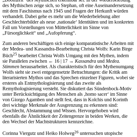
des Mythischen zeige sich, so Stephan, oft eine Auseinandersetzung
mit dem Faschismus nach 1945 und Fragen der Herkunft würden
verhandelt. Dabei gehe es mehr um die Wiederbelebung alter
Geschlechterbilder als neue ‚nationale‘ Identitäten und im konkreten
Fall um Vorstellungen von Mütterlichkeit im Sinne von
„Fürsorglichkeit“ und „Aufopferung“.
Zum anderen beschäftigen sich einige komparatistische Arbeiten mit
der Medea- und Kassandra-Bearbeitung Christa Wolfs: Karin Birge
25
Büch
bearbeitet Christa Wolfs Umgang mit den Mythen, indem
sie Parallelen zwischen
← 16 | 17 →
Kassandra
und
Medea.
Stimmen
herausarbeitet. Als charakteristisch für den Mythenumgang
Wolfs sieht sie zwei entgegensetzte Betrachtungen: die Kritik am
literarisierten Mythos und das Sprechen einzelner Figuren, wobei sie
ersteres als Entmythologisierung und das zweite als
Remythologisierung versteht. Sie diskutiert das Sündenbock-Motiv
unter Berücksichtigung des Menschen als ‚homo sacer‘ im Sinne
von Giorgo Agamben und stellt fest, dass in Kolchis und Korinth
drei wichtige Merkmale der Ausgrenzung zu erkennen sind:
Geschlecht, Abstammung und Wissen. Hervorgehoben wird
ebenfalls die Ähnlichkeit der Zeitengrenze in beiden Werken, die
den Wechsel der Machtstrukturen kennzeichne.
26
Corinna Viergutz und Heiko Holweg
untersuchen utopische