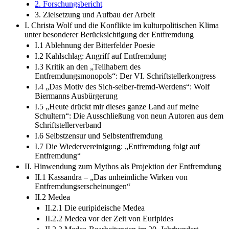
2. Forschungsbericht
3. Zielsetzung und Aufbau der Arbeit
I. Christa Wolf und die Konflikte im kulturpolitischen Klima
unter besonderer Berücksichtigung der Entfremdung
I.1 Ablehnung der Bitterfelder Poesie
I.2 Kahlschlag: Angriff auf Entfremdung
I.3 Kritik an den „Teilhabern des
Entfremdungsmonopols“: Der VI. Schriftstellerkongress
I.4 „Das Motiv des Sich-selber-fremd-Werdens“: Wolf
Biermanns Ausbürgerung
I.5 „Heute drückt mir dieses ganze Land auf meine
Schultern“: Die Ausschließung von neun Autoren aus dem
Schriftstellerverband
I.6 Selbstzensur und Selbstentfremdung
I.7 Die Wiedervereinigung: „Entfremdung folgt auf
Entfremdung“
II. Hinwendung zum Mythos als Projektion der Entfremdung
II.1 Kassandra – „Das unheimliche Wirken von
Entfremdungserscheinungen“
II.2 Medea
II.2.1 Die euripideische Medea
II.2.2 Medea vor der Zeit von Euripides