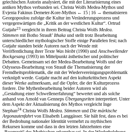
griechischen Autorin analysiert, die mit der Literarisierung eines
antiken Mythos verbunden sei. Christa Wolfs Medea-Mythos und
Evjenia Fakinus Demeter-Kore-Mythos
← 15 | 16 →
thematisieren
Georgopoulou zufolge die Kultur im Veränderungsprozess und
vergegenwärtigen die „Kritik an der westlichen Kultur“. Ortrud
23
Gutjahr
vergleicht in ihrem Beitrag Christa Wolfs
Medea.
Stimmen
mit Botho Strauß’
Ithaka
und stellt trotz Bearbeitung
unterschiedlicher mythologischer Stoffe einige Parallelen fest; nach
Gutjahr standen beide Autoren nach der Wende mit
Veröffentlichung ihrer Texte
Was bleibt
(1990) und
Anschwellender
Bockgesang
(1993) im Mittelpunkt ästhetischer und politischer
Debatten. Gemeinsam sei der Medea-Bearbeitung Wolfs und der
Odysseus-Bearbeitung von Strauß die Thematisierung der
Fremdheitsproblematik, die mit der Wiedervereinigungsproblematik
verknüpft werde. Gutjahr macht auf den kulturkritischen Aspekt
dieser Werke aufmerksam, auf die Opfer, die der Kulturprozess
fordere. Die Mythenbearbeitung beider Autoren wird als
„Gestaltung einer Schwellenerfahrung“ bewertet und als solche
anhand von Arnold van Genneps
Übergangsriten
interpretiert. Unter
dem Aspekt der Aktualisierung des Mythos vergleicht Inge
24
Stephan
Christa Wolfs
Medea. Stimmen
und
Die märkische
Argonautenfahrt
von Elisabeth Langgässer. Sie hält fest, dass es bei
der Bedrohung nationaler Identität vermehrt zu mythischen
Rekursen komme und dass in den letzten Jahrzehnten eine
„Boomzeit“ des Mythischen erkennbar sei. In der Wiederbelebung