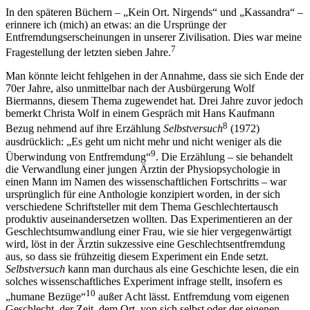
In den späteren Büchern – „Kein Ort. Nirgends“ und „Kassandra“ –
erinnere ich (mich) an etwas: an die Ursprünge der
Entfremdungserscheinungen in unserer Zivilisation. Dies war meine
7
Fragestellung der letzten sieben Jahre.
Man könnte leicht fehlgehen in der Annahme, dass sie sich Ende der
70er Jahre, also unmittelbar nach der Ausbürgerung Wolf
Biermanns, diesem Thema zugewendet hat. Drei Jahre zuvor jedoch
bemerkt Christa Wolf in einem Gespräch mit Hans Kaufmann
8
Bezug nehmend auf ihre Erzählung
Selbstversuch
(1972)
ausdrücklich: „Es geht um nicht mehr und nicht weniger als die
9
Überwindung von Entfremdung“
. Die Erzählung – sie behandelt
die Verwandlung einer jungen Ärztin der Physiopsychologie in
einen Mann im Namen des wissenschaftlichen Fortschritts – war
ursprünglich für eine Anthologie konzipiert worden, in der sich
verschiedene Schriftsteller mit dem Thema Geschlechtertausch
produktiv auseinandersetzen wollten. Das Experimentieren an der
Geschlechtsumwandlung einer Frau, wie sie hier vergegenwärtigt
wird, löst in der Ärztin sukzessive eine Geschlechtsentfremdung
aus, so dass sie frühzeitig diesem Experiment ein Ende setzt.
Selbstversuch
kann man durchaus als eine Geschichte lesen, die ein
solches wissenschaftliches Experiment infrage stellt, insofern es
10
„humane Bezüge“
außer Acht lässt. Entfremdung vom eigenen
Geschlecht, der Zeit, dem Ort, von sich selbst oder der eigenen