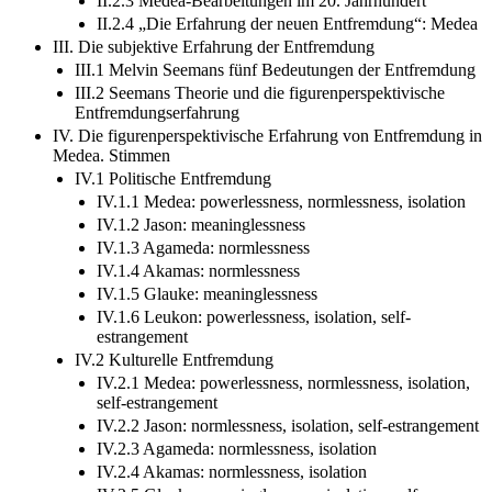
II.2.3 Medea-Bearbeitungen im 20. Jahrhundert
II.2.4 „Die Erfahrung der neuen Entfremdung“: Medea
III. Die subjektive Erfahrung der Entfremdung
III.1 Melvin Seemans fünf Bedeutungen der Entfremdung
III.2 Seemans Theorie und die figurenperspektivische
Entfremdungserfahrung
IV. Die figurenperspektivische Erfahrung von Entfremdung in
Medea. Stimmen
IV.1 Politische Entfremdung
IV.1.1 Medea: powerlessness, normlessness, isolation
IV.1.2 Jason: meaninglessness
IV.1.3 Agameda: normlessness
IV.1.4 Akamas: normlessness
IV.1.5 Glauke: meaninglessness
IV.1.6 Leukon: powerlessness, isolation, self-
estrangement
IV.2 Kulturelle Entfremdung
IV.2.1 Medea: powerlessness, normlessness, isolation,
self-estrangement
IV.2.2 Jason: normlessness, isolation, self-estrangement
IV.2.3 Agameda: normlessness, isolation
IV.2.4 Akamas: normlessness, isolation