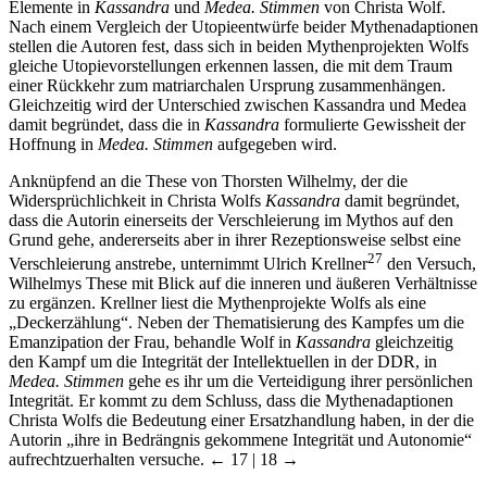
Elemente in
Kassandra
und
Medea. Stimmen
von Christa Wolf.
Nach einem Vergleich der Utopieentwürfe beider Mythenadaptionen
stellen die Autoren fest, dass sich in beiden Mythenprojekten Wolfs
gleiche Utopievorstellungen erkennen lassen, die mit dem Traum
einer Rückkehr zum matriarchalen Ursprung zusammenhängen.
Gleichzeitig wird der Unterschied zwischen Kassandra und Medea
damit begründet, dass die in
Kassandra
formulierte Gewissheit der
Hoffnung in
Medea. Stimmen
aufgegeben wird.
Anknüpfend an die These von Thorsten Wilhelmy, der die
Widersprüchlichkeit in Christa Wolfs
Kassandra
damit begründet,
dass die Autorin einerseits der Verschleierung im Mythos auf den
Grund gehe, andererseits aber in ihrer Rezeptionsweise selbst eine
27
Verschleierung anstrebe, unternimmt Ulrich Krellner
den Versuch,
Wilhelmys These mit Blick auf die inneren und äußeren Verhältnisse
zu ergänzen. Krellner liest die Mythenprojekte Wolfs als eine
„Deckerzählung“. Neben der Thematisierung des Kampfes um die
Emanzipation der Frau, behandle Wolf in
Kassandra
gleichzeitig
den Kampf um die Integrität der Intellektuellen in der DDR, in
Medea. Stimmen
gehe es ihr um die Verteidigung ihrer persönlichen
Integrität. Er kommt zu dem Schluss, dass die Mythenadaptionen
Christa Wolfs die Bedeutung einer Ersatzhandlung haben, in der die
Autorin „ihre in Bedrängnis gekommene Integrität und Autonomie“
aufrechtzuerhalten versuche.
← 17 | 18 →