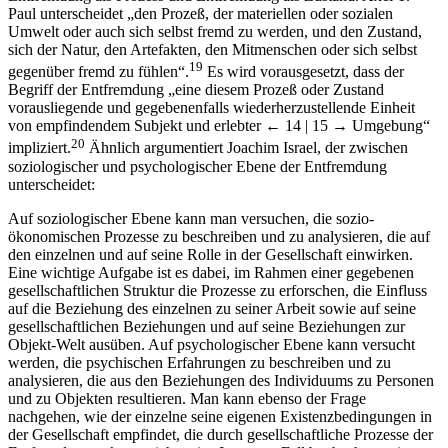
Paul unterscheidet „den Prozeß, der materiellen oder sozialen
Umwelt oder auch sich selbst fremd zu werden, und den Zustand,
sich der Natur, den Artefakten, den Mitmenschen oder sich selbst
19
gegenüber fremd zu fühlen“.
Es wird vorausgesetzt, dass der
Begriff der Entfremdung „eine diesem Prozeß oder Zustand
vorausliegende und gegebenenfalls wiederherzustellende Einheit
von empfindendem Subjekt und erlebter
← 14 | 15 →
Umgebung“
20
impliziert.
Ähnlich argumentiert Joachim Israel, der zwischen
soziologischer und psychologischer Ebene der Entfremdung
unterscheidet:
Auf soziologischer Ebene kann man versuchen, die sozio-
ökonomischen Prozesse zu beschreiben und zu analysieren, die auf
den einzelnen und auf seine Rolle in der Gesellschaft einwirken.
Eine wichtige Aufgabe ist es dabei, im Rahmen einer gegebenen
gesellschaftlichen Struktur die Prozesse zu erforschen, die Einfluss
auf die Beziehung des einzelnen zu seiner Arbeit sowie auf seine
gesellschaftlichen Beziehungen und auf seine Beziehungen zur
Objekt-Welt ausüben. Auf psychologischer Ebene kann versucht
werden, die psychischen Erfahrungen zu beschreiben und zu
analysieren, die aus den Beziehungen des Individuums zu Personen
und zu Objekten resultieren. Man kann ebenso der Frage
nachgehen, wie der einzelne seine eigenen Existenzbedingungen in
der Gesellschaft empfindet, die durch gesellschaftliche Prozesse der