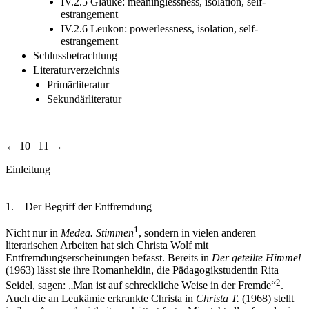
IV.2.5 Glauke: meaninglessness, isolation, self-
estrangement
IV.2.6 Leukon: powerlessness, isolation, self-
estrangement
Schlussbetrachtung
Literaturverzeichnis
Primärliteratur
Sekundärliteratur
← 10 | 11 →
Einleitung
1. Der Begriff der Entfremdung
1
Nicht nur in
Medea. Stimmen
, sondern in vielen anderen
literarischen Arbeiten hat sich Christa Wolf mit
Entfremdungserscheinungen befasst. Bereits in
Der geteilte Himmel
(1963) lässt sie ihre Romanheldin, die Pädagogikstudentin Rita
2
Seidel, sagen: „Man ist auf schreckliche Weise in der Fremde“
.
Auch die an Leukämie erkrankte Christa in
Christa T.
(1968) stellt