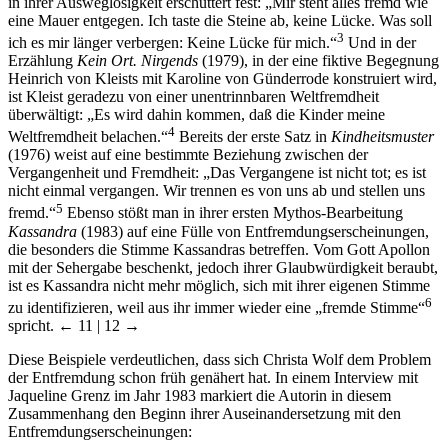
in ihrer Ausweglosigkeit erschüttert fest: „Mir steht alles fremd wie
eine Mauer entgegen. Ich taste die Steine ab, keine Lücke. Was soll
3
ich es mir länger verbergen: Keine Lücke für mich.“
Und in der
Erzählung
Kein Ort. Nirgends
(1979), in der eine fiktive Begegnung
Heinrich von Kleists mit Karoline von Günderrode konstruiert wird,
ist Kleist geradezu von einer unentrinnbaren Weltfremdheit
überwältigt: „Es wird dahin kommen, daß die Kinder meine
4
Weltfremdheit belachen.“
Bereits der erste Satz in
Kindheitsmuster
(1976) weist auf eine bestimmte Beziehung zwischen der
Vergangenheit und Fremdheit: „Das Vergangene ist nicht tot; es ist
nicht einmal vergangen. Wir trennen es von uns ab und stellen uns
5
fremd.“
Ebenso stößt man in ihrer ersten Mythos-Bearbeitung
Kassandra
(1983) auf eine Fülle von Entfremdungserscheinungen,
die besonders die Stimme Kassandras betreffen. Vom Gott Apollon
mit der Sehergabe beschenkt, jedoch ihrer Glaubwürdigkeit beraubt,
ist es Kassandra nicht mehr möglich, sich mit ihrer eigenen Stimme
6
zu identifizieren, weil aus ihr immer wieder eine „fremde Stimme“
spricht.
← 11 | 12 →
Diese Beispiele verdeutlichen, dass sich Christa Wolf dem Problem
der Entfremdung schon früh genähert hat. In einem Interview mit
Jaqueline Grenz im Jahr 1983 markiert die Autorin in diesem
Zusammenhang den Beginn ihrer Auseinandersetzung mit den
Entfremdungserscheinungen: