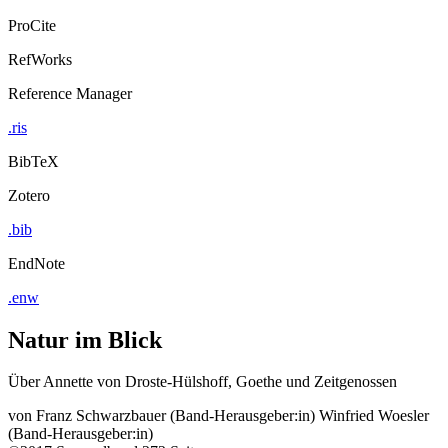
ProCite
RefWorks
Reference Manager
.ris
BibTeX
Zotero
.bib
EndNote
.enw
Natur im Blick
Über Annette von Droste-Hülshoff, Goethe und Zeitgenossen
von
Franz Schwarzbauer (Band-Herausgeber:in)
Winfried Woesler
(Band-Herausgeber:in)