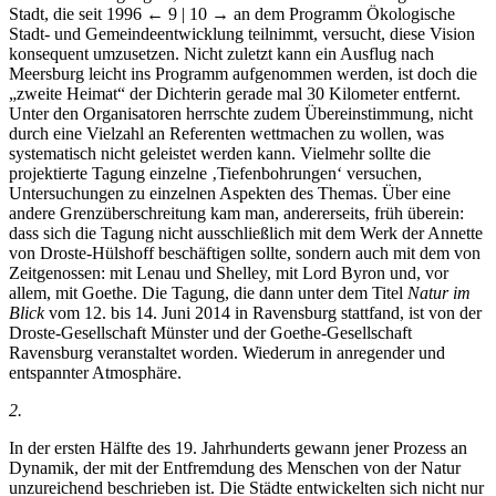
Stadt, die seit 1996
← 9 | 10 →
an dem Programm Ökologische
Stadt- und Gemeindeentwicklung teilnimmt, versucht, diese Vision
konsequent umzusetzen. Nicht zuletzt kann ein Ausflug nach
Meersburg leicht ins Programm aufgenommen werden, ist doch die
„zweite Heimat“ der Dichterin gerade mal 30 Kilometer entfernt.
Unter den Organisatoren herrschte zudem Übereinstimmung, nicht
durch eine Vielzahl an Referenten wettmachen zu wollen, was
systematisch nicht geleistet werden kann. Vielmehr sollte die
projektierte Tagung einzelne ‚Tiefenbohrungen‘ versuchen,
Untersuchungen zu einzelnen Aspekten des Themas. Über eine
andere Grenzüberschreitung kam man, andererseits, früh überein:
dass sich die Tagung nicht ausschließlich mit dem Werk der Annette
von Droste-Hülshoff beschäftigen sollte, sondern auch mit dem von
Zeitgenossen: mit Lenau und Shelley, mit Lord Byron und, vor
allem, mit Goethe. Die Tagung, die dann unter dem Titel
Natur im
Blick
vom 12. bis 14. Juni 2014 in Ravensburg stattfand, ist von der
Droste-Gesellschaft Münster und der Goethe-Gesellschaft
Ravensburg veranstaltet worden. Wiederum in anregender und
entspannter Atmosphäre.
2.
In der ersten Hälfte des 19. Jahrhunderts gewann jener Prozess an
Dynamik, der mit der Entfremdung des Menschen von der Natur
unzureichend beschrieben ist. Die Städte entwickelten sich nicht nur