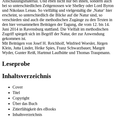
Anschauungsmaterial. Und eben nicht nur bei ihnen, sondern auch
bei so unterschiedlichen Zeitgenossen wie Shelley oder Lord Byron
und Nikolaus Lenau. So vielfältig und vielgestaltig die ‚Natur‘ hier
erscheint, so unterschiedlich die Blicke auf die Natur sind, so
verschieden sind auch die methodischen Zugänge zu den Texten in
den hier versammelten Beiträgen der Tagung, die vom 12. bis 14.
Juni 2014 in Ravensburg stattfand. Die Vielfalt im methodischen
Zugriff spiegelt sich im Begriff der Natur, der zur Anwendung
gekommen ist.
Mit Beiträgen von Josef H. Reichholf, Winfried Woesler, Jürgen
Klein, Jutta Linder, Heike Spies, Franz Schwarzbauer, Margrit
Wyder, Gunter Reiß, Hartmut Laufhütte und Thomas Traupmann.
Leseprobe
Inhaltsverzeichnis
Cover
Titel
Copyright
Über das Buch
Zitierfähigkeit des eBooks
Inhaltsverzeichnis