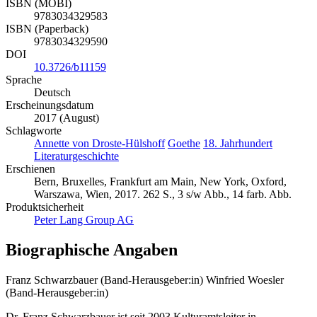
ISBN (MOBI)
9783034329583
ISBN (Paperback)
9783034329590
DOI
10.3726/b11159
Sprache
Deutsch
Erscheinungsdatum
2017 (August)
Schlagworte
Annette von Droste-Hülshoff
Goethe
18. Jahrhundert
Literaturgeschichte
Erschienen
Bern, Bruxelles, Frankfurt am Main, New York, Oxford,
Warszawa, Wien, 2017. 262 S., 3 s/w Abb., 14 farb. Abb.
Produktsicherheit
Peter Lang Group AG
Biographische Angaben
Franz Schwarzbauer (Band-Herausgeber:in)
Winfried Woesler
(Band-Herausgeber:in)
Dr. Franz Schwarzbauer ist seit 2003 Kulturamtsleiter in