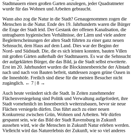
Stadtmauern einen großen Garten anzulegen, jeder Quadratmeter
wurde für das Wohnen und Arbeiten gebraucht.
Wann also zog die Natur in die Stadt? Genaugenommen zogen die
Menschen in die Natur. Ende des 19. Jahrhunderts waren die Bürger
die Enge der Stadt leid. Der Gestank der offenen Kanalisation, die
untragbaren hygienischen Verhältnisse, der Lärm und viele andere
Begleiterscheinungen der alten Stadt führten zu einer ganz neuen
Sehnsucht, dem Haus auf dem Land. Dies war der Beginn der
Nord- und Südstadt. Die, die es sich leisten konnten, bauten Villen
mit großen Gärten außerhalb der Stadtmauern. Es war die Sehnsucht
der aufgeklärten Bürger, die das Bild, ja die Stadt selbst erweiterte.
Erst im 20. Jahrhundert wurden die Blockinnenbereiche der Altstadt
nach und nach von Bauten befreit, stattdessen zogen grüne Oasen in
die Innenhöfe. Freilich sind diese für die meisten Besucher nicht
zugänglich.
← 7 | 8 →
Auch heute verändert sich die Stadt. In Zeiten zunehmender
Flächenversiegelung sind Politik und Verwaltung aufgefordert, ihre
Stadt vornehmlich im Innenbereich weiterzubauen, bevor sie neue
Flächen versiegeln dürfen. Das führt auch zu einer neuen
Konkurrenz zwischen Grün, Wohnen und Arbeiten. Wir dürfen
gespannt sein, wie das Bild der Stadt Ravensburg in Zukunft
aussehen wird, wie die Menschen in Zukunft Natur erleben werden.
Vielleicht wird das Naturerlebnis der Zukunft, wie so viel anderes