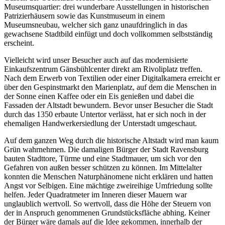
Museumsquartier: drei wunderbare Ausstellungen in historischen
Patrizierhäusern sowie das Kunstmuseum in einem
Museumsneubau, welcher sich ganz unaufdringlich in das
gewachsene Stadtbild einfügt und doch vollkommen selbstständig
erscheint.
Vielleicht wird unser Besucher auch auf das modernisierte
Einkaufszentrum Gänsbühlcenter direkt am Rivoliplatz treffen.
Nach dem Erwerb von Textilien oder einer Digitalkamera erreicht er
über den Gespinstmarkt den Marienplatz, auf dem die Menschen in
der Sonne einen Kaffee oder ein Eis genießen und dabei die
Fassaden der Altstadt bewundern. Bevor unser Besucher die Stadt
durch das 1350 erbaute Untertor verlässt, hat er sich noch in der
ehemaligen Handwerkersiedlung der Unterstadt umgeschaut.
Auf dem ganzen Weg durch die historische Altstadt wird man kaum
Grün wahrnehmen. Die damaligen Bürger der Stadt Ravensburg
bauten Stadttore, Türme und eine Stadtmauer, um sich vor den
Gefahren von außen besser schützen zu können. Im Mittelalter
konnten die Menschen Naturphänomene nicht erklären und hatten
Angst vor Selbigen. Eine mächtige zweireihige Umfriedung sollte
helfen. Jeder Quadratmeter im Inneren dieser Mauern war
unglaublich wertvoll. So wertvoll, dass die Höhe der Steuern von
der in Anspruch genommenen Grundstücksfläche abhing. Keiner
der Bürger wäre damals auf die Idee gekommen, innerhalb der