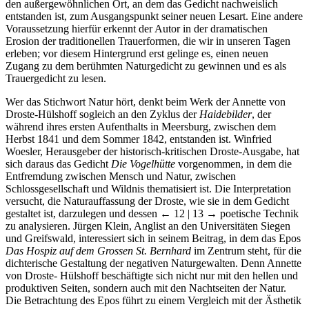
den außergewöhnlichen Ort, an dem das Gedicht nachweislich
entstanden ist, zum Ausgangspunkt seiner neuen Lesart. Eine andere
Voraussetzung hierfür erkennt der Autor in der dramatischen
Erosion der traditionellen Trauerformen, die wir in unseren Tagen
erleben; vor diesem Hintergrund erst gelinge es, einen neuen
Zugang zu dem berühmten Naturgedicht zu gewinnen und es als
Trauergedicht zu lesen.
Wer das Stichwort Natur hört, denkt beim Werk der Annette von
Droste-Hülshoff sogleich an den Zyklus der
Haidebilder
, der
während ihres ersten Aufenthalts in Meersburg, zwischen dem
Herbst 1841 und dem Sommer 1842, entstanden ist. Winfried
Woesler, Herausgeber der historisch-kritischen Droste-Ausgabe, hat
sich daraus das Gedicht
Die Vogelhütte
vorgenommen, in dem die
Entfremdung zwischen Mensch und Natur, zwischen
Schlossgesellschaft und Wildnis thematisiert ist. Die Interpretation
versucht, die Naturauffassung der Droste, wie sie in dem Gedicht
gestaltet ist, darzulegen und dessen
← 12 | 13 →
poetische Technik
zu analysieren. Jürgen Klein, Anglist an den Universitäten Siegen
und Greifswald, interessiert sich in seinem Beitrag, in dem das Epos
Das Hospiz auf dem Grossen St. Bernhard
im Zentrum steht, für die
dichterische Gestaltung der negativen Naturgewalten. Denn Annette
von Droste- Hülshoff beschäftigte sich nicht nur mit den hellen und
produktiven Seiten, sondern auch mit den Nachtseiten der Natur.
Die Betrachtung des Epos führt zu einem Vergleich mit der Ästhetik