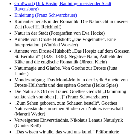
Grußwort (Dirk Bastin, Baubürgermeister der Stadt
Ravensburg)
Einleitung (Franz Schwarzbauer)
Romantischer als in der Romantik. Die Natursicht in unserer
Zeit (Josef H. Reichholf)
Natur in der Stadt (Fotografien von Eva Hocke)
Annette von Droste-Hülshoff: „Die Vogelhütte“. Eine
Interpretation. (Winfried Woesler)
Annette von Droste-Hülshoff: „Das Hospiz auf dem Grossen
St. Bernhard“ (1828–1838). Negative Natur, Ästhetik der
Kälte und die englische Romantik (Jürgen Klein)
Naturmagie und Glaube. Von Goethe zur Droste (Jutta
Linder)
Mondesaufgang. Das Mond-Motiv in der Lyrik Annette von
Droste-Hülshoffs und des späten Goethe (Heike Spies)
Die Natur als Ort der Trauer. Goethes Gedicht „Dämmrung
senkte sich von oben […]“ (Franz Schwarzbauer)
„Zum Sehen geboren, zum Schauen bestellt“. Goethes
Naturverständnis in seinen Studien zur Naturwissenschaft
(Margrit Wyder)
Verweigertes Einverständnis. Nikolaus Lenaus Naturlyrik
(Gunter Reiß)
„Das wissen wir alle, das ward uns kund.“ Präformierte