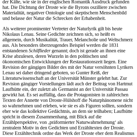
der Kälte, wie sie in der englischen Romantik Ausdruck gefunden
hat. Die Dichtung der Droste wie die Byrons oszilliere zwischen
Materialität, negativer Ontologie und skeptischem Menschenbild
und belasse der Natur die Schrecken der Erhabenheit.
Als weiterer prominenter Vertreter der Naturlyrik gilt bis heute
Nikolaus Lenau. Seine Gedichte zeichnen sich, so heißt es
allgemein, durch Musikalität, Trauer, Melancholie und Weltschmerz
aus. Als besonders überzeugendes Beispiel werden die 1831
entstandenen
Schilflieder
genannt; doch ist gerade an ihnen eine
Krise abzulesen, deren Wurzeln in den politischen und
ökonomischen Entwicklungen der Restaurationszeit liegen. Eine
Revision der gängigen Bilder des mit der Natur versöhnten Lyrikers
Lenau sei daher dringend geboten, so Gunter Reiß, der
Literaturwissenschaft an der Universität Münster gelehrt hat. Zur
Revision gängiger Vorstellungen lädt auch der Beitrag von Hartmut
Laufhütte ein, der zuletzt als Germanist an der Universität Passau
gewirkt hat. Es sei auffällig, dass die Protagonisten in zahlreichen
Texten der Annette von Droste-Hülshoff die Naturphänomene nicht
so wahrnehmen und erleben, wie sie es als Figuren sollten, sondern
eher wie das kollektive Gedächtnis, an dem sie teilhaben; Laufhütte
spricht in diesem Zusammenhang, mit Blick auf die
Erzählperspektive, von ‚präformierter Naturwahrnehmung‘ als
zentralem Motiv in den Gedichten und Erzähltexten der Droste.
Diese Erzähltechnik ordne das Werk der Droste eher dem Realismus