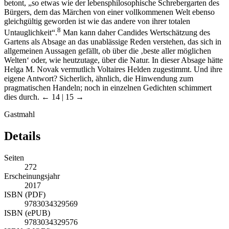
betont, „so etwas wie der lebensphilosophische Schrebergarten des
Bürgers, dem das Märchen von einer vollkommenen Welt ebenso
gleichgültig geworden ist wie das andere von ihrer totalen
8
Untauglichkeit“.
Man kann daher Candides Wertschätzung des
Gartens als Absage an das unablässige Reden verstehen, das sich in
allgemeinen Aussagen gefällt, ob über die ‚beste aller möglichen
Welten‘ oder, wie heutzutage, über die Natur. In dieser Absage hätte
Helga M. Novak vermutlich Voltaires Helden zugestimmt. Und ihre
eigene Antwort? Sicherlich, ähnlich, die Hinwendung zum
pragmatischen Handeln; noch in einzelnen Gedichten schimmert
dies durch.
← 14 | 15 →
Gastmahl
Details
Seiten
272
Erscheinungsjahr
2017
ISBN (PDF)
9783034329569
ISBN (ePUB)
9783034329576