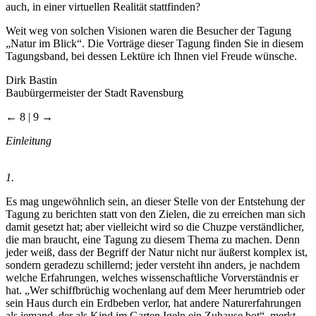
auch, in einer virtuellen Realität stattfinden?
Weit weg von solchen Visionen waren die Besucher der Tagung
„Natur im Blick“. Die Vorträge dieser Tagung finden Sie in diesem
Tagungsband, bei dessen Lektüre ich Ihnen viel Freude wünsche.
Dirk Bastin
Baubürgermeister der Stadt Ravensburg
← 8 | 9 →
Einleitung
1.
Es mag ungewöhnlich sein, an dieser Stelle von der Entstehung der
Tagung zu berichten statt von den Zielen, die zu erreichen man sich
damit gesetzt hat; aber vielleicht wird so die Chuzpe verständlicher,
die man braucht, eine Tagung zu diesem Thema zu machen. Denn
jeder weiß, dass der Begriff der Natur nicht nur äußerst komplex ist,
sondern geradezu schillernd; jeder versteht ihn anders, je nachdem
welche Erfahrungen, welches wissenschaftliche Vorverständnis er
hat. „Wer schiffbrüchig wochenlang auf dem Meer herumtrieb oder
sein Haus durch ein Erdbeben verlor, hat andere Naturerfahrungen
als jemand, der als Kind im Garten Igeln ein Zuhause bot“, merkt