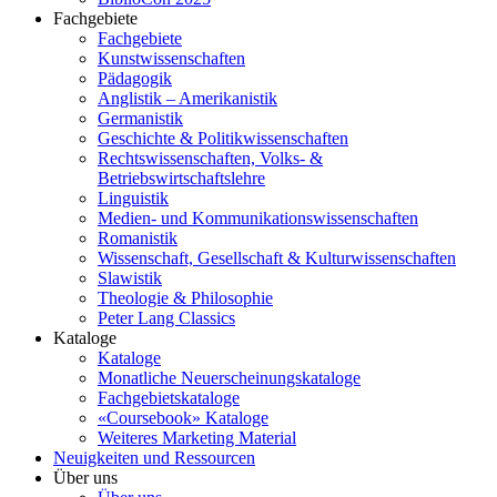
Fachgebiete
Fachgebiete
Kunstwissenschaften
Pädagogik
Anglistik – Amerikanistik
Germanistik
Geschichte & Politikwissenschaften
Rechtswissenschaften, Volks- &
Betriebswirtschaftslehre
Linguistik
Medien- und Kommunikationswissenschaften
Romanistik
Wissenschaft, Gesellschaft & Kulturwissenschaften
Slawistik
Theologie & Philosophie
Peter Lang Classics
Kataloge
Kataloge
Monatliche Neuerscheinungskataloge
Fachgebietskataloge
«Coursebook» Kataloge
Weiteres Marketing Material
Neuigkeiten und Ressourcen
Über uns