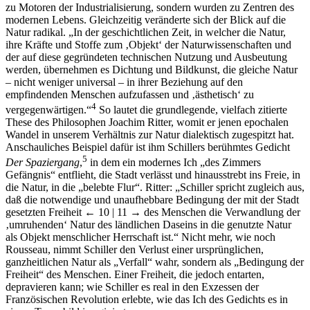
zu Motoren der Industrialisierung, sondern wurden zu Zentren des
modernen Lebens. Gleichzeitig veränderte sich der Blick auf die
Natur radikal. „In der geschichtlichen Zeit, in welcher die Natur,
ihre Kräfte und Stoffe zum ‚Objekt‘ der Naturwissenschaften und
der auf diese gegründeten technischen Nutzung und Ausbeutung
werden, übernehmen es Dichtung und Bildkunst, die gleiche Natur
– nicht weniger universal – in ihrer Beziehung auf den
empfindenden Menschen aufzufassen und ‚ästhetisch‘ zu
4
vergegenwärtigen.“
So lautet die grundlegende, vielfach zitierte
These des Philosophen Joachim Ritter, womit er jenen epochalen
Wandel in unserem Verhältnis zur Natur dialektisch zugespitzt hat.
Anschauliches Beispiel dafür ist ihm Schillers berühmtes Gedicht
5
Der Spaziergang
,
in dem ein modernes Ich „des Zimmers
Gefängnis“ entflieht, die Stadt verlässt und hinausstrebt ins Freie, in
die Natur, in die „belebte Flur“. Ritter: „Schiller spricht zugleich aus,
daß die notwendige und unaufhebbare Bedingung der mit der Stadt
gesetzten Freiheit
← 10 | 11 →
des Menschen die Verwandlung der
‚umruhenden‘ Natur des ländlichen Daseins in die genutzte Natur
als Objekt menschlicher Herrschaft ist.“ Nicht mehr, wie noch
Rousseau, nimmt Schiller den Verlust einer ursprünglichen,
ganzheitlichen Natur als „Verfall“ wahr, sondern als „Bedingung der
Freiheit“ des Menschen. Einer Freiheit, die jedoch entarten,
depravieren kann; wie Schiller es real in den Exzessen der
Französischen Revolution erlebte, wie das Ich des Gedichts es in