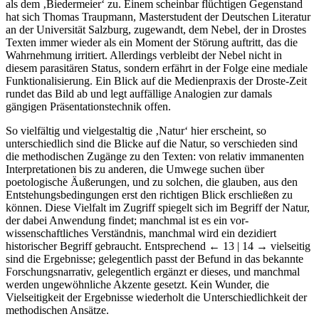
als dem ‚Biedermeier‘ zu. Einem scheinbar flüchtigen Gegenstand
hat sich Thomas Traupmann, Masterstudent der Deutschen Literatur
an der Universität Salzburg, zugewandt, dem Nebel, der in Drostes
Texten immer wieder als ein Moment der Störung auftritt, das die
Wahrnehmung irritiert. Allerdings verbleibt der Nebel nicht in
diesem parasitären Status, sondern erfährt in der Folge eine mediale
Funktionalisierung. Ein Blick auf die Medienpraxis der Droste-Zeit
rundet das Bild ab und legt auffällige Analogien zur damals
gängigen Präsentationstechnik offen.
So vielfältig und vielgestaltig die ‚Natur‘ hier erscheint, so
unterschiedlich sind die Blicke auf die Natur, so verschieden sind
die methodischen Zugänge zu den Texten: von relativ immanenten
Interpretationen bis zu anderen, die Umwege suchen über
poetologische Äußerungen, und zu solchen, die glauben, aus den
Entstehungsbedingungen erst den richtigen Blick erschließen zu
können. Diese Vielfalt im Zugriff spiegelt sich im Begriff der Natur,
der dabei Anwendung findet; manchmal ist es ein vor-
wissenschaftliches Verständnis, manchmal wird ein dezidiert
historischer Begriff gebraucht. Entsprechend
← 13 | 14 →
vielseitig
sind die Ergebnisse; gelegentlich passt der Befund in das bekannte
Forschungsnarrativ, gelegentlich ergänzt er dieses, und manchmal
werden ungewöhnliche Akzente gesetzt. Kein Wunder, die
Vielseitigkeit der Ergebnisse wiederholt die Unterschiedlichkeit der
methodischen Ansätze.