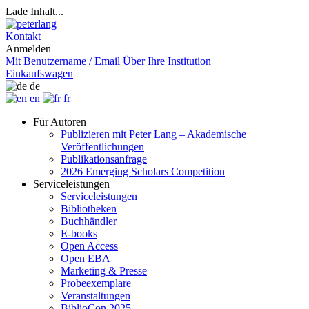
Lade Inhalt...
Kontakt
Anmelden
Mit Benutzername / Email
Über Ihre Institution
Einkaufswagen
de
en
fr
Für Autoren
Publizieren mit Peter Lang – Akademische
Veröffentlichungen
Publikationsanfrage
2026 Emerging Scholars Competition
Serviceleistungen
Serviceleistungen
Bibliotheken
Buchhändler
E-books
Open Access
Open EBA
Marketing & Presse
Probeexemplare
Veranstaltungen
BiblioCon 2025