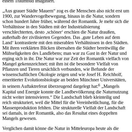
einem Traumbild imaginiert.
„Aus grauer Städte Mauern“ zog es die Menschen also nicht erst um
1900, zur Wandervogelbewegung, hinaus in die Natur, sondern
schon hundert Jahre früher, während der Romantik. Je mehr sich die
Verhältnisse in den Städten mit der Industrialisierung
verschlechterten, desto ‚schöner‘ erschien die Natur draußen,
außerhalb der zivilisierten Gegenden. Das ‚gute Leben auf dem
Land‘ kontrastierte mit den miserablen Verhältnissen in den Städten.
Mit ihren verklärten Blicken übersahen die Städter bereitwillig die
Mühseligkeiten des Landlebens; man war zu Gast in der Natur und
erging sich in ihr. Die Natur war zur Zeit der Romantik vielfach von
Mangel gekennzeichnet; mit ihm ist die besondere Vielfalt von
Pflanzen und Tieren ursächlich verbunden, wie Befunde der
wissenschaftlichen Ökologie zeigen und wie Josef H. Reichholf,
emeritierter Evolutionsbiologie an beiden Münchner Universitäten,
6
in seinem Auftaktreferat überzeugend dargelegt hat:
„Mangels
Kapital und Energie konnte die Landbevölkerung die Naturnutzung
nicht weiter intensivieren.“ Die Landschaft blieb kleinteilig und
reich strukturiert, weil die Mittel für die Vereinheitlichung, für die
Massenproduktion fehlten. Die strukturelle Vielfalt der Landschaft
sei damals, in der Romantik, also das Resultat eines doppelten
Mangels gewesen.
Verglichen damit könne die Natur in Mitteleuropa heute als die