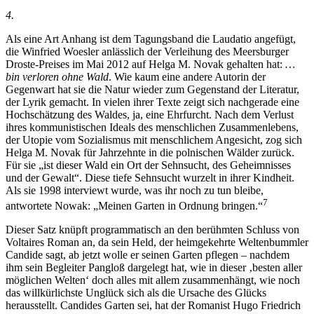
4.
Als eine Art Anhang ist dem Tagungsband die Laudatio angefügt,
die Winfried Woesler anlässlich der Verleihung des Meersburger
Droste-Preises im Mai 2012 auf Helga M. Novak gehalten hat:
…
bin verloren ohne Wald
. Wie kaum eine andere Autorin der
Gegenwart hat sie die Natur wieder zum Gegenstand der Literatur,
der Lyrik gemacht. In vielen ihrer Texte zeigt sich nachgerade eine
Hochschätzung des Waldes, ja, eine Ehrfurcht. Nach dem Verlust
ihres kommunistischen Ideals des menschlichen Zusammenlebens,
der Utopie vom Sozialismus mit menschlichem Angesicht, zog sich
Helga M. Novak für Jahrzehnte in die polnischen Wälder zurück.
Für sie „ist dieser Wald ein Ort der Sehnsucht, des Geheimnisses
und der Gewalt“. Diese tiefe Sehnsucht wurzelt in ihrer Kindheit.
Als sie 1998 interviewt wurde, was ihr noch zu tun bleibe,
7
antwortete Nowak: „Meinen Garten in Ordnung bringen.“
Dieser Satz knüpft programmatisch an den berühmten Schluss von
Voltaires Roman an, da sein Held, der heimgekehrte Weltenbummler
Candide sagt, ab jetzt wolle er seinen Garten pflegen – nachdem
ihm sein Begleiter Pangloß dargelegt hat, wie in dieser ‚besten aller
möglichen Welten‘ doch alles mit allem zusammenhängt, wie noch
das willkürlichste Unglück sich als die Ursache des Glücks
herausstellt. Candides Garten sei, hat der Romanist Hugo Friedrich