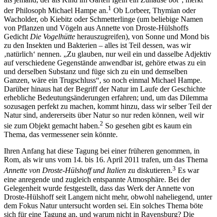
1
der Philosoph Michael Hampe an.
Ob Lorbeer, Thymian oder
Wacholder, ob Kiebitz oder Schmetterlinge (um beliebige Namen
von Pflanzen und Vögeln aus Annette von Droste-Hülshoffs
Gedicht
Die Vogelhütte
herauszugreifen), von Sonne und Mond bis
zu den Insekten und Bakterien – alles ist Teil dessen, was wir
‚natürlich‘ nennen. „Zu glauben, nur weil ein und dasselbe Adjektiv
auf verschiedene Gegenstände anwendbar ist, gehöre etwas zu ein
und derselben Substanz und füge sich zu ein und demselben
Ganzen, wäre ein Trugschluss“, so noch einmal Michael Hampe.
Darüber hinaus hat der Begriff der Natur im Laufe der Geschichte
erhebliche Bedeutungsänderungen erfahren; und, um das Dilemma
sozusagen perfekt zu machen, kommt hinzu, dass wir selber Teil der
Natur sind, andererseits über Natur so nur reden können, weil wir
2
sie zum Objekt gemacht haben.
So gesehen gibt es kaum ein
Thema, das vermessener sein könnte.
Ihren Anfang hat diese Tagung bei einer früheren genommen, in
Rom, als wir uns vom 14. bis 16. April 2011 trafen, um das Thema
3
Annette von Droste-Hülshoff und Italien
zu diskutieren.
Es war
eine anregende und zugleich entspannte Atmosphäre. Bei der
Gelegenheit wurde festgestellt, dass das Werk der Annette von
Droste-Hülshoff seit Langem nicht mehr, obwohl naheliegend, unter
dem Fokus Natur untersucht worden sei. Ein solches Thema böte
sich für eine Tagung an, und warum nicht in Ravensburg? Die