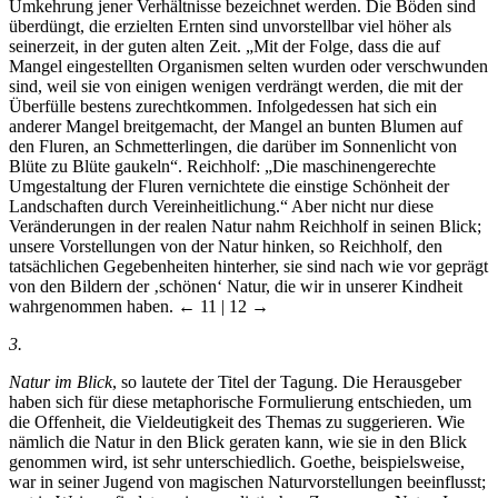
Umkehrung jener Verhältnisse bezeichnet werden. Die Böden sind
überdüngt, die erzielten Ernten sind unvorstellbar viel höher als
seinerzeit, in der guten alten Zeit. „Mit der Folge, dass die auf
Mangel eingestellten Organismen selten wurden oder verschwunden
sind, weil sie von einigen wenigen verdrängt werden, die mit der
Überfülle bestens zurechtkommen. Infolgedessen hat sich ein
anderer Mangel breitgemacht, der Mangel an bunten Blumen auf
den Fluren, an Schmetterlingen, die darüber im Sonnenlicht von
Blüte zu Blüte gaukeln“. Reichholf: „Die maschinengerechte
Umgestaltung der Fluren vernichtete die einstige Schönheit der
Landschaften durch Vereinheitlichung.“ Aber nicht nur diese
Veränderungen in der realen Natur nahm Reichholf in seinen Blick;
unsere Vorstellungen von der Natur hinken, so Reichholf, den
tatsächlichen Gegebenheiten hinterher, sie sind nach wie vor geprägt
von den Bildern der ‚schönen‘ Natur, die wir in unserer Kindheit
wahrgenommen haben.
← 11 | 12 →
3.
Natur im Blick
, so lautete der Titel der Tagung. Die Herausgeber
haben sich für diese metaphorische Formulierung entschieden, um
die Offenheit, die Vieldeutigkeit des Themas zu suggerieren. Wie
nämlich die Natur in den Blick geraten kann, wie sie in den Blick
genommen wird, ist sehr unterschiedlich. Goethe, beispielsweise,
war in seiner Jugend von magischen Naturvorstellungen beeinflusst;