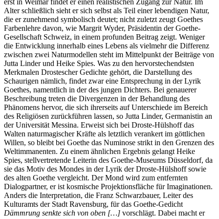
erst in Weimar findet er einen realistischen Zugang zur Natur. Im
Alter schließlich sieht er sich selbst als Teil einer lebendigen Natur,
die er zunehmend symbolisch deutet; nicht zuletzt zeugt Goethes
Farbenlehre davon, wie Margrit Wyder, Präsidentin der Goethe-
Gesellschaft Schweiz, in einem profunden Beitrag zeigt. Weniger
die Entwicklung innerhalb eines Lebens als vielmehr die Differenz
zwischen zwei Naturmodellen steht im Mittelpunkt der Beiträge von
Jutta Linder und Heike Spies. Was zu den hervorstechendsten
Merkmalen Drostescher Gedichte gehört, die Darstellung des
Schaurigen nämlich, findet zwar eine Entsprechung in der Lyrik
Goethes, namentlich in der des jungen Dichters. Bei genauerer
Beschreibung treten die Divergenzen in der Behandlung des
Phänomens hervor, die sich ihrerseits auf Unterschiede im Bereich
des Religiösen zurückführen lassen, so Jutta Linder, Germanistin an
der Universität Messina. Erweist sich bei Droste-Hülshoff das
Walten naturmagischer Kräfte als letztlich verankert im göttlichen
Willen, so bleibt bei Goethe das Numinose strikt in den Grenzen des
Weltimmanenten. Zu einem ähnlichen Ergebnis gelangt Heike
Spies, stellvertretende Leiterin des Goethe-Museums Düsseldorf, da
sie das Motiv des Mondes in der Lyrik der Droste-Hülshoff sowie
des alten Goethe vergleicht. Der Mond wird zum entfernten
Dialogpartner, er ist kosmische Projektionsfläche für Imaginationen.
Anders die Interpretation, die Franz Schwarzbauer, Leiter des
Kulturamts der Stadt Ravensburg, für das Goethe-Gedicht
Dämmrung senkte sich von oben […]
vorschlägt. Dabei macht er