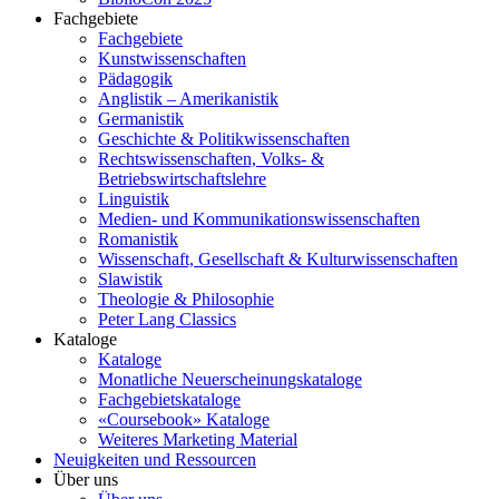
Fachgebiete
Fachgebiete
Kunstwissenschaften
Pädagogik
Anglistik – Amerikanistik
Germanistik
Geschichte & Politikwissenschaften
Rechtswissenschaften, Volks- &
Betriebswirtschaftslehre
Linguistik
Medien- und Kommunikationswissenschaften
Romanistik
Wissenschaft, Gesellschaft & Kulturwissenschaften
Slawistik
Theologie & Philosophie
Peter Lang Classics
Kataloge
Kataloge
Monatliche Neuerscheinungskataloge
Fachgebietskataloge
«Coursebook» Kataloge
Weiteres Marketing Material
Neuigkeiten und Ressourcen
Über uns