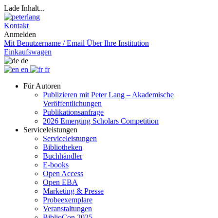
Lade Inhalt...
Kontakt
Anmelden
Mit Benutzername / Email
Über Ihre Institution
Einkaufswagen
de
en
fr
Für Autoren
Publizieren mit Peter Lang – Akademische
Veröffentlichungen
Publikationsanfrage
2026 Emerging Scholars Competition
Serviceleistungen
Serviceleistungen
Bibliotheken
Buchhändler
E-books
Open Access
Open EBA
Marketing & Presse
Probeexemplare
Veranstaltungen
BiblioCon 2025