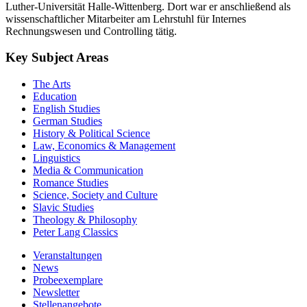
Luther-Universität Halle-Wittenberg. Dort war er anschließend als
wissenschaftlicher Mitarbeiter am Lehrstuhl für Internes
Rechnungswesen und Controlling tätig.
Key Subject Areas
The Arts
Education
English Studies
German Studies
History & Political Science
Law, Economics & Management
Linguistics
Media & Communication
Romance Studies
Science, Society and Culture
Slavic Studies
Theology & Philosophy
Peter Lang Classics
Veranstaltungen
News
Probeexemplare
Newsletter
Stellenangebote