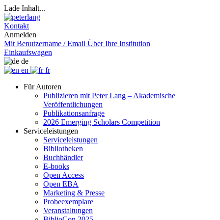
Lade Inhalt...
Kontakt
Anmelden
Mit Benutzername / Email
Über Ihre Institution
Einkaufswagen
de
en
fr
Für Autoren
Publizieren mit Peter Lang – Akademische
Veröffentlichungen
Publikationsanfrage
2026 Emerging Scholars Competition
Serviceleistungen
Serviceleistungen
Bibliotheken
Buchhändler
E-books
Open Access
Open EBA
Marketing & Presse
Probeexemplare
Veranstaltungen
BiblioCon 2025