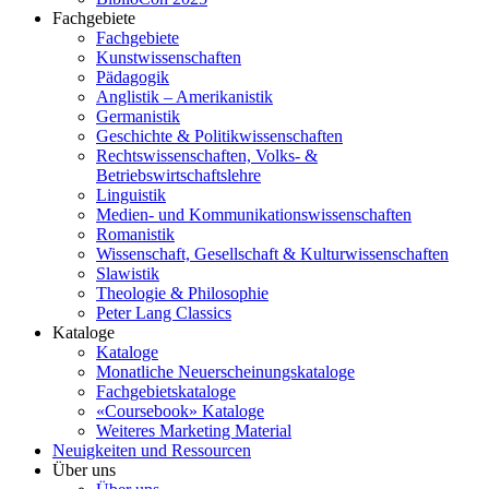
Fachgebiete
Fachgebiete
Kunstwissenschaften
Pädagogik
Anglistik – Amerikanistik
Germanistik
Geschichte & Politikwissenschaften
Rechtswissenschaften, Volks- &
Betriebswirtschaftslehre
Linguistik
Medien- und Kommunikationswissenschaften
Romanistik
Wissenschaft, Gesellschaft & Kulturwissenschaften
Slawistik
Theologie & Philosophie
Peter Lang Classics
Kataloge
Kataloge
Monatliche Neuerscheinungskataloge
Fachgebietskataloge
«Coursebook» Kataloge
Weiteres Marketing Material
Neuigkeiten und Ressourcen
Über uns