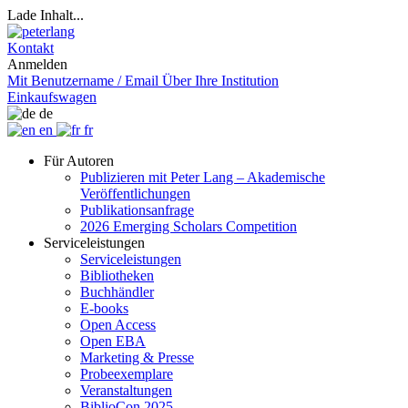
Lade Inhalt...
Kontakt
Anmelden
Mit Benutzername / Email
Über Ihre Institution
Einkaufswagen
de
en
fr
Für Autoren
Publizieren mit Peter Lang – Akademische
Veröffentlichungen
Publikationsanfrage
2026 Emerging Scholars Competition
Serviceleistungen
Serviceleistungen
Bibliotheken
Buchhändler
E-books
Open Access
Open EBA
Marketing & Presse
Probeexemplare
Veranstaltungen
BiblioCon 2025