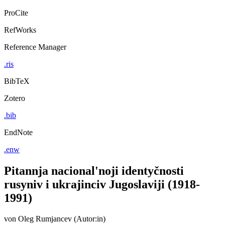
ProCite
RefWorks
Reference Manager
.ris
BibTeX
Zotero
.bib
EndNote
.enw
Pitannja nacional'noji identyčnosti
rusyniv i ukrajinciv Jugoslaviji (1918-
1991)
von
Oleg Rumjancev (Autor:in)