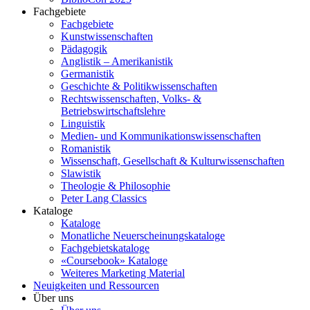
Fachgebiete
Fachgebiete
Kunstwissenschaften
Pädagogik
Anglistik – Amerikanistik
Germanistik
Geschichte & Politikwissenschaften
Rechtswissenschaften, Volks- &
Betriebswirtschaftslehre
Linguistik
Medien- und Kommunikationswissenschaften
Romanistik
Wissenschaft, Gesellschaft & Kulturwissenschaften
Slawistik
Theologie & Philosophie
Peter Lang Classics
Kataloge
Kataloge
Monatliche Neuerscheinungskataloge
Fachgebietskataloge
«Coursebook» Kataloge
Weiteres Marketing Material
Neuigkeiten und Ressourcen
Über uns