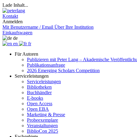
Lade Inhalt...
Kontakt
Anmelden
Mit Benutzername / Email
Über Ihre Institution
Einkaufswagen
de
en
fr
Für Autoren
Publizieren mit Peter Lang – Akademische Veröffentlic
Publikationsanfrage
2026 Emerging Scholars Competition
Serviceleistungen
Serviceleistungen
Bibliotheken
Buchhändler
E-books
Open Access
Open EBA
Marketing & Presse
Probeexemplare
Veranstaltungen
BiblioCon 2025
Fachgebiete