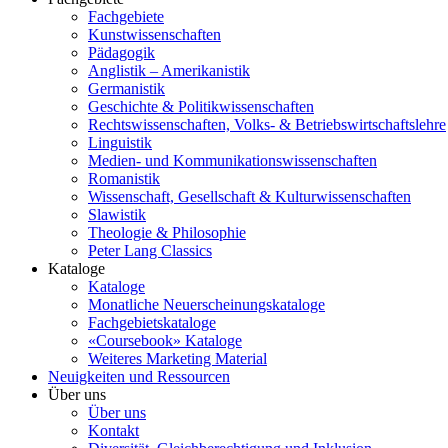
Fachgebiete
Kunstwissenschaften
Pädagogik
Anglistik – Amerikanistik
Germanistik
Geschichte & Politikwissenschaften
Rechtswissenschaften, Volks- & Betriebswirtschaftslehre
Linguistik
Medien- und Kommunikationswissenschaften
Romanistik
Wissenschaft, Gesellschaft & Kulturwissenschaften
Slawistik
Theologie & Philosophie
Peter Lang Classics
Kataloge
Kataloge
Monatliche Neuerscheinungskataloge
Fachgebietskataloge
«Coursebook» Kataloge
Weiteres Marketing Material
Neuigkeiten und Ressourcen
Über uns
Über uns
Kontakt