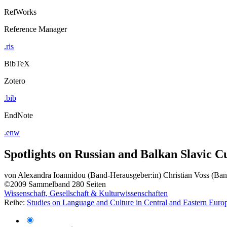
RefWorks
Reference Manager
.ris
BibTeX
Zotero
.bib
EndNote
.enw
Spotlights on Russian and Balkan Slavic C
von
Alexandra Ioannidou (Band-Herausgeber:in)
Christian Voss (Ba
©2009
Sammelband
280 Seiten
Wissenschaft, Gesellschaft & Kulturwissenschaften
Reihe:
Studies on Language and Culture in Central and Eastern Euro