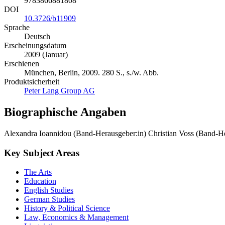
9783866881808
DOI
10.3726/b11909
Sprache
Deutsch
Erscheinungsdatum
2009 (Januar)
Erschienen
München, Berlin, 2009. 280 S., s./w. Abb.
Produktsicherheit
Peter Lang Group AG
Biographische Angaben
Alexandra Ioannidou (Band-Herausgeber:in)
Christian Voss (Band-H
Key Subject Areas
The Arts
Education
English Studies
German Studies
History & Political Science
Law, Economics & Management