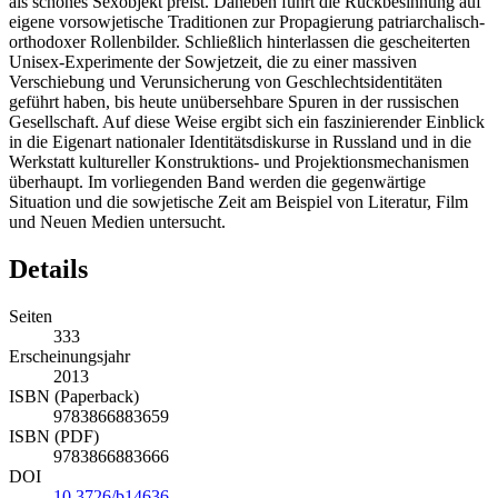
Geschlechtermodells, das den Mann als starken Macho und die Frau
als schönes Sexobjekt preist. Daneben führt die Rückbesinnung auf
eigene vorsowjetische Traditionen zur Propagierung patriarchalisch-
orthodoxer Rollenbilder. Schließlich hinterlassen die gescheiterten
Unisex-Experimente der Sowjetzeit, die zu einer massiven
Verschiebung und Verunsicherung von Geschlechtsidentitäten
geführt haben, bis heute unübersehbare Spuren in der russischen
Gesellschaft. Auf diese Weise ergibt sich ein faszinierender Einblick
in die Eigenart nationaler Identitätsdiskurse in Russland und in die
Werkstatt kultureller Konstruktions- und Projektionsmechanismen
überhaupt. Im vorliegenden Band werden die gegenwärtige
Situation und die sowjetische Zeit am Beispiel von Literatur, Film
und Neuen Medien untersucht.
Details
Seiten
333
Erscheinungsjahr
2013
ISBN (Paperback)
9783866883659
ISBN (PDF)
9783866883666
DOI