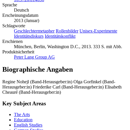
10.3726/b14636
Sprache
Deutsch
Erscheinungsdatum
2013 (Januar)
Schlagworte
Geschlechtermetapher
Rollenbilder
Unisex-Experimente
Identitätsdiskurs
Identitätskonflikt
Erschienen
München, Berlin, Washington D.C., 2013. 333 S. mit Abb.
Produktsicherheit
Peter Lang Group AG
Biographische Angaben
Regine Nohejl (Band-Herausgeber:in)
Olga Gorfinkel (Band-
Herausgeber:in)
Friederike Carl (Band-Herausgeber:in)
Elisabeth
Cheauré (Band-Herausgeber:in)
Key Subject Areas
The Arts
Education