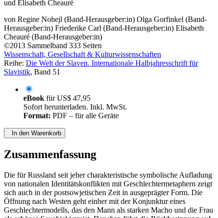
Herausgegeben von Regine Nohejl, Olga Gorfinkel, Friederike Carl
und Elisabeth Cheauré
von
Regine Nohejl (Band-Herausgeber:in)
Olga Gorfinkel (Band-
Herausgeber:in)
Friederike Carl (Band-Herausgeber:in)
Elisabeth
Cheauré (Band-Herausgeber:in)
©2013
Sammelband
333 Seiten
Wissenschaft, Gesellschaft & Kulturwissenschaften
Reihe:
Die Welt der Slaven. Internationale Halbjahresschrift für
Slavistik
, Band 51
eBook
für
US$ 47,95
Sofort herunterladen. Inkl. MwSt.
Format:
PDF – für alle Geräte
In den Warenkorb
Zusammenfassung
Die für Russland seit jeher charakteristische symbolische Aufladung
von nationalen Identitätskonflikten mit Geschlechtermetaphern zeigt
sich auch in der postsowjetischen Zeit in ausgeprägter Form. Die
Öffnung nach Westen geht einher mit der Konjunktur eines