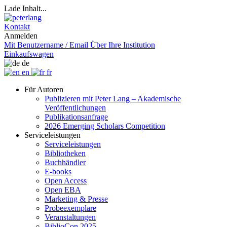
Lade Inhalt...
Kontakt
Anmelden
Mit Benutzername / Email
Über Ihre Institution
Einkaufswagen
de
en
fr
Für Autoren
Publizieren mit Peter Lang – Akademische
Veröffentlichungen
Publikationsanfrage
2026 Emerging Scholars Competition
Serviceleistungen
Serviceleistungen
Bibliotheken
Buchhändler
E-books
Open Access
Open EBA
Marketing & Presse
Probeexemplare
Veranstaltungen
BiblioCon 2025