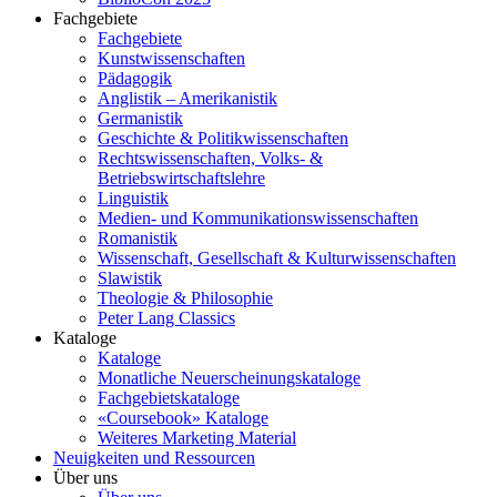
Fachgebiete
Fachgebiete
Kunstwissenschaften
Pädagogik
Anglistik – Amerikanistik
Germanistik
Geschichte & Politikwissenschaften
Rechtswissenschaften, Volks- &
Betriebswirtschaftslehre
Linguistik
Medien- und Kommunikationswissenschaften
Romanistik
Wissenschaft, Gesellschaft & Kulturwissenschaften
Slawistik
Theologie & Philosophie
Peter Lang Classics
Kataloge
Kataloge
Monatliche Neuerscheinungskataloge
Fachgebietskataloge
«Coursebook» Kataloge
Weiteres Marketing Material
Neuigkeiten und Ressourcen
Über uns