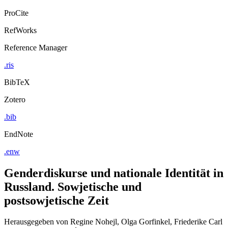
Export Citation
ProCite
RefWorks
Reference Manager
.ris
BibTeX
Zotero
.bib
EndNote
.enw
Genderdiskurse und nationale Identität in
Russland. Sowjetische und
postsowjetische Zeit