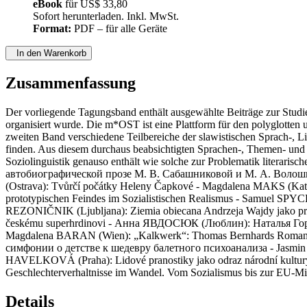
eBook
für
US$ 33,80
Sofort herunterladen. Inkl. MwSt.
Format:
PDF – für alle Geräte
In den Warenkorb
Zusammenfassung
Der vorliegende Tagungsband enthält ausgewählte Beiträge zur Stud
organisiert wurde. Die m*OST ist eine Plattform für den polyglotten
zweiten Band verschiedene Teilbereiche der slawistischen Sprach-, Li
finden. Aus diesem durchaus beabsichtigten Sprachen-, Themen- und Me
Soziolinguistik genauso enthält wie solche zur Problematik liter
автобиографической прозе М. В. Сабашниковой и М. А. Волошина
(Ostrava): Tvůrčí počátky Heleny Čapkové - Magdalena MAKS (Kato
prototypischen Feindes im Sozialistischen Realismus - Samuel SPYC
REZONIČNIK (Ljubljana): Ziemia obiecana Andrzeja Wajdy jako przy
českému superhrdinovi - Анна ЯВДОСЮК (Люблин): Наталья Горба
Magdalena BARAN (Wien): „Kalkwerk“: Thomas Bernhards Roman, 
симфонии о детстве к шедевру балетного психоанализа - Jasmin D
HAVELKOVÁ (Praha): Lidové pranostiky jako odraz národní kultury
Geschlechterverhaltnisse im Wandel. Vom Sozialismus bis zur EU-Mit
Details