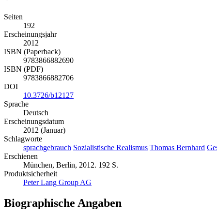
Seiten
192
Erscheinungsjahr
2012
ISBN (Paperback)
9783866882690
ISBN (PDF)
9783866882706
DOI
10.3726/b12127
Sprache
Deutsch
Erscheinungsdatum
2012 (Januar)
Schlagworte
sprachgebrauch
Sozialistische Realismus
Thomas Bernhard
Ges
Erschienen
München, Berlin, 2012. 192 S.
Produktsicherheit
Peter Lang Group AG
Biographische Angaben