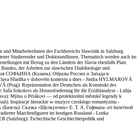
und MitarbeiterInnen des Fachbereichs Slawistik in Salzburg
hrittener Studierender und DoktorandInnen. Thematisch werden auch im
gestellungen mit Bezug zu den Ländern der Slavia ebenfalls Platz
n Bandes, der Arbeiten zur slawischen Dialektologie und
Анастасия СОФЬИНА (Казань): Образы России и Запада в
áclava Hladíka v dobovém kontextu a dnes - Jindra HYLMAROVÁ
(Prag): Repräsentation der Deutschen als Konstrukt des
aša Sokolovs als Herausforderung für die Erzählanalyse - Lidija
va): Mýtus o Pérákovi — od protektorátní městské legendy k
Inspiracje literackie w muzyce czeskiego romantyzmu -
 (Базель): Сказка «Щелкунчик» Е. Т. А. Гофмана -от балетной
ierter Marchenfiguren im heutigen Russland - Lenka
 (Salzburg): Tschechische Geschlechterpolitik und