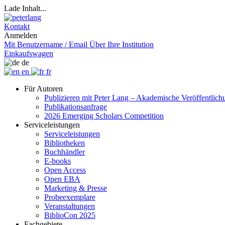
Lade Inhalt...
Kontakt
Anmelden
Mit Benutzername / Email
Über Ihre Institution
Einkaufswagen
de
en
fr
Für Autoren
Publizieren mit Peter Lang – Akademische Veröffentlic
Publikationsanfrage
2026 Emerging Scholars Competition
Serviceleistungen
Serviceleistungen
Bibliotheken
Buchhändler
E-books
Open Access
Open EBA
Marketing & Presse
Probeexemplare
Veranstaltungen
BiblioCon 2025
Fachgebiete