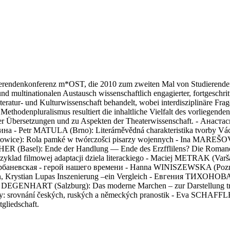
ierendenkonferenz m*OST, die 2010 zum zweiten Mal von Studierenden 
 und multinationalen Austausch wissenschaftlich engagierter, fortgesc
teratur- und Kulturwissenschaft behandelt, wobei interdisziplinäre Fra
thodenpluralismus resultiert die inhaltliche Vielfalt des vorliegende
arischer Übersetzungen und zu Aspekten der Theaterwissenschaft. - 
 - Petr MATULA (Brno): Literárněvědná charakteristika tvorby V
wice): Rola pamké w twórczošci pisarzy wojennych - Ina MAREŠOVÁ 
HER (Basel): Ende der Handlung — Ende des Erzfflilens? Die Romane S
klad filmowej adaptacji dziela literackiego - Maciej METRAK (Varša
невская - герой нашего времени - Hanna WINISZEWSKA (Poznań): 
Krystian Lupas Inszenierung –ein Vergleich - Евгения ТИХОНОВА
EGENHART (Salzburg): Das moderne Marchen – zur Darstellung trad
: srovnání českých, ruských a německých pranostik - Eva SCHAFFLER
gliedschaft.