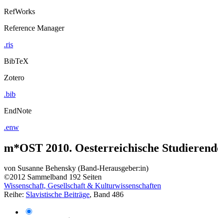
RefWorks
Reference Manager
.ris
BibTeX
Zotero
.bib
EndNote
.enw
m*OST 2010. Oesterreichische Studierend
von
Susanne Behensky (Band-Herausgeber:in)
©2012
Sammelband
192 Seiten
Wissenschaft, Gesellschaft & Kulturwissenschaften
Reihe:
Slavistische Beiträge
, Band 486