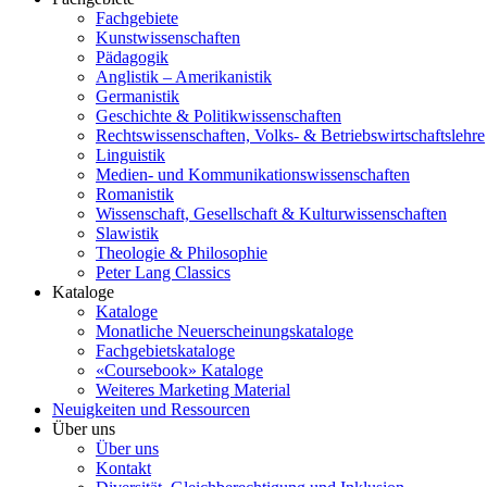
Fachgebiete
Kunstwissenschaften
Pädagogik
Anglistik – Amerikanistik
Germanistik
Geschichte & Politikwissenschaften
Rechtswissenschaften, Volks- & Betriebswirtschaftslehre
Linguistik
Medien- und Kommunikationswissenschaften
Romanistik
Wissenschaft, Gesellschaft & Kulturwissenschaften
Slawistik
Theologie & Philosophie
Peter Lang Classics
Kataloge
Kataloge
Monatliche Neuerscheinungskataloge
Fachgebietskataloge
«Coursebook» Kataloge
Weiteres Marketing Material
Neuigkeiten und Ressourcen
Über uns
Über uns
Kontakt