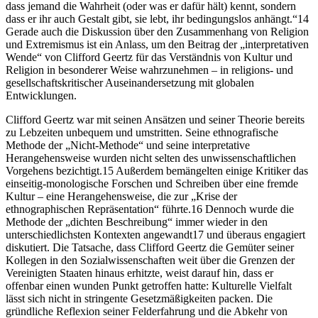
dass jemand die Wahrheit (oder was er dafür hält) kennt, sondern
dass er ihr auch Gestalt gibt, sie lebt, ihr bedingungslos anhängt.“
14
Gerade auch die Diskussion über den Zusammenhang von Religion
und Extremismus ist ein Anlass, um den Beitrag der „interpretativen
Wende“ von Clifford Geertz für das Verständnis von Kultur und
Religion in besonderer Weise wahrzunehmen – in religions- und
gesellschaftskritischer Auseinandersetzung mit globalen
Entwicklungen.
Clifford Geertz war mit seinen Ansätzen und seiner Theorie bereits
zu Lebzeiten unbequem und umstritten. Seine ethnografische
Methode der „Nicht-Methode“ und seine interpretative
Herangehensweise wurden nicht selten des unwissenschaftlichen
Vorgehens bezichtigt.
15
Außerdem bemängelten einige Kritiker das
einseitig-monologische Forschen und Schreiben
über
eine fremde
Kultur – eine Herangehensweise, die zur „Krise der
ethnographischen Repräsentation“ führte.
16
Dennoch wurde die
Methode der „dichten Beschreibung“ immer wieder in den
unterschiedlichsten Kontexten angewandt
17
und überaus engagiert
diskutiert. Die Tatsache, dass Clifford Geertz die Gemüter seiner
Kollegen in den Sozialwissenschaften weit über die Grenzen der
Vereinigten Staaten hinaus erhitzte, weist darauf hin, dass er
offenbar einen wunden Punkt getroffen hatte: Kulturelle Vielfalt
lässt sich nicht in stringente Gesetzmäßigkeiten packen. Die
gründliche Reflexion seiner Felderfahrung und die Abkehr von