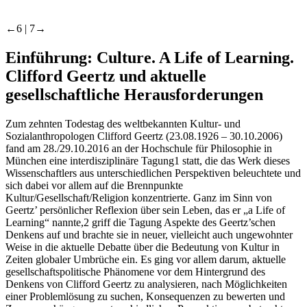
←6 |
7→
Einführung: Culture. A Life of Learning.
Clifford Geertz und aktuelle
gesellschaftliche Herausforderungen
Zum zehnten Todestag des weltbekannten Kultur- und
Sozialanthropologen Clifford Geertz (23.08.1926 – 30.10.2006)
fand am 28./29.10.2016 an der Hochschule für Philosophie in
München eine interdisziplinäre Tagung
1
statt, die das Werk dieses
Wissenschaftlers aus unterschiedlichen Perspektiven beleuchtete und
sich dabei vor allem auf die Brennpunkte
Kultur/Gesellschaft/Religion konzentrierte. Ganz im Sinn von
Geertz’ persönlicher Reflexion über sein Leben, das er „a Life of
Learning“ nannte,
2
griff die Tagung Aspekte des Geertz’schen
Denkens auf und brachte sie in neuer, vielleicht auch ungewohnter
Weise in die aktuelle Debatte über die Bedeutung von Kultur in
Zeiten globaler Umbrüche ein. Es ging vor allem darum, aktuelle
gesellschaftspolitische Phänomene vor dem Hintergrund des
Denkens von Clifford Geertz zu analysieren, nach Möglichkeiten
einer Problemlösung zu suchen, Konsequenzen zu bewerten und