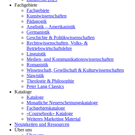
Fachgebiete
Fachgebiete
Kunstwissenschaften
Pädagogik
Anglistik – Amerikanistik
Germanistik
Geschichte & Politikwissenschaften
Rechtswissenschaften, Volks- &
Betriebswirtschaftslehre
Linguistik
Medien- und Kommunikationswissenschaften
Romanistik
Wissenschaft, Gesellschaft & Kulturwissenschaften
Slawistik
Theologie & Philosophie
Peter Lang Classics
Kataloge
Kataloge
Monatliche Neuerscheinungskataloge
Fachgebietskataloge
«Coursebook» Kataloge
Weiteres Marketing Material
Neuigkeiten und Ressourcen
Über uns