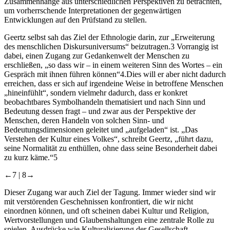
Zusammenhänge aus unterschiedlichen Perspektiven zu betrachten,
um vorherrschende Interpretationen der gegenwärtigen
Entwicklungen auf den Prüfstand zu stellen.
Geertz selbst sah das Ziel der Ethnologie darin, zur „Erweiterung
des menschlichen Diskursuniversums“ beizutragen.
3
Vorrangig ist
dabei, einen Zugang zur Gedankenwelt der Menschen zu
erschließen, „so dass wir – in einem weiteren Sinn des Wortes – ein
Gespräch mit ihnen führen können“
4
.Dies will er aber nicht dadurch
erreichen, dass er sich auf irgendeine Weise in betroffene Menschen
„hineinfühlt“, sondern vielmehr dadurch, dass er konkret
beobachtbares Symbolhandeln thematisiert und nach Sinn und
Bedeutung dessen fragt – und zwar aus der Perspektive der
Menschen, deren Handeln von solchen Sinn- und
Bedeutungsdimensionen geleitet und „aufgeladen“ ist. „Das
Verstehen der Kultur eines Volkes“, schreibt Geertz, „führt dazu,
seine Normalität zu enthüllen, ohne dass seine Besonderheit dabei
zu kurz käme.“
5
←7 |
8→
Dieser Zugang war auch Ziel der Tagung. Immer wieder sind wir
mit verstörenden Geschehnissen konfrontiert, die wir nicht
einordnen können, und oft scheinen dabei Kultur und Religion,
Wertvorstellungen und Glaubenshaltungen eine zentrale Rolle zu
spielen. Ausdrücke wie Kulturalisierung der Gesellschaft,