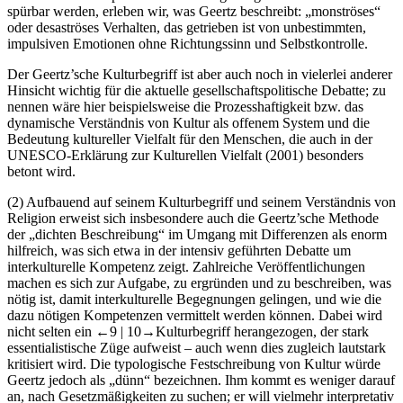
spürbar werden, erleben wir, was Geertz beschreibt: „monströses“
oder desaströses Verhalten, das getrieben ist von unbestimmten,
impulsiven Emotionen ohne Richtungssinn und Selbstkontrolle.
Der Geertz’sche Kulturbegriff ist aber auch noch in vielerlei anderer
Hinsicht wichtig für die aktuelle gesellschaftspolitische Debatte; zu
nennen wäre hier beispielsweise die Prozesshaftigkeit bzw. das
dynamische Verständnis von Kultur als offenem System und die
Bedeutung kultureller Vielfalt für den Menschen, die auch in der
UNESCO-Erklärung zur Kulturellen Vielfalt (2001) besonders
betont wird.
(2) Aufbauend auf seinem Kulturbegriff und seinem Verständnis von
Religion erweist sich insbesondere auch die Geertz’sche Methode
der „dichten Beschreibung“ im Umgang mit Differenzen als enorm
hilfreich, was sich etwa in der intensiv geführten Debatte um
interkulturelle Kompetenz zeigt. Zahlreiche Veröffentlichungen
machen es sich zur Aufgabe, zu ergründen und zu beschreiben, was
nötig ist, damit interkulturelle Begegnungen gelingen, und wie die
dazu nötigen Kompetenzen vermittelt werden können. Dabei wird
nicht selten ein
←9 |
10→
Kulturbegriff herangezogen, der stark
essentialistische Züge aufweist – auch wenn dies zugleich lautstark
kritisiert wird. Die typologische Festschreibung von Kultur würde
Geertz jedoch als „dünn“ bezeichnen. Ihm kommt es weniger darauf
an, nach Gesetzmäßigkeiten zu suchen; er will vielmehr interpretativ