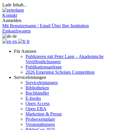
Lade Inhalt...
Kontakt
Anmelden
Mit Benutzername / Email
Über Ihre Institution
Einkaufswagen
de
en
fr
Für Autoren
Publizieren mit Peter Lang – Akademische
Veröffentlichungen
Publikationsanfrage
2026 Emerging Scholars Competition
Serviceleistungen
Serviceleistungen
Bibliotheken
Buchhändler
E-books
Open Access
Open EBA
Marketing & Presse
Probeexemplare
Veranstaltungen
BiblioCon 2025