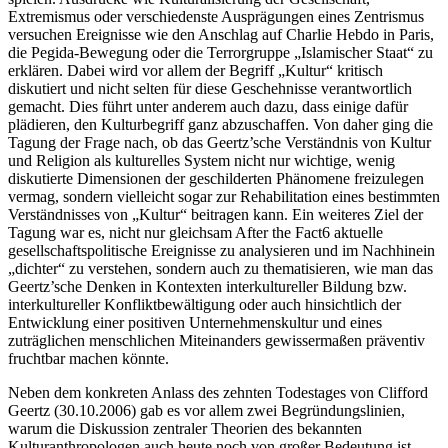
Extremismus oder verschiedenste Ausprägungen eines Zentrismus
versuchen Ereignisse wie den Anschlag auf Charlie Hebdo in Paris,
die Pegida-Bewegung oder die Terrorgruppe „Islamischer Staat“ zu
erklären. Dabei wird vor allem der Begriff „Kultur“ kritisch
diskutiert und nicht selten für diese Geschehnisse verantwortlich
gemacht. Dies führt unter anderem auch dazu, dass einige dafür
plädieren, den Kulturbegriff ganz abzuschaffen. Von daher ging die
Tagung der Frage nach, ob das Geertz’sche Verständnis von Kultur
und Religion als kulturelles System nicht nur wichtige, wenig
diskutierte Dimensionen der geschilderten Phänomene freizulegen
vermag, sondern vielleicht sogar zur Rehabilitation eines bestimmten
Verständnisses von „Kultur“ beitragen kann. Ein weiteres Ziel der
Tagung war es, nicht nur gleichsam
After the Fact
6
aktuelle
gesellschaftspolitische Ereignisse zu analysieren und im Nachhinein
„dichter“ zu verstehen, sondern auch zu thematisieren, wie man das
Geertz’sche Denken in Kontexten interkultureller Bildung bzw.
interkultureller Konfliktbewältigung oder auch hinsichtlich der
Entwicklung einer positiven Unternehmenskultur und eines
zuträglichen menschlichen Miteinanders gewissermaßen präventiv
fruchtbar machen könnte.
Neben dem konkreten Anlass des zehnten Todestages von Clifford
Geertz (30.10.2006) gab es vor allem zwei Begründungslinien,
warum die Diskussion zentraler Theorien des bekannten
Kulturanthropologen auch heute noch von großer Bedeutung ist.