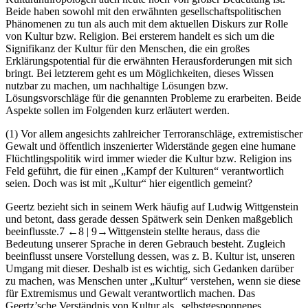
Beide haben sowohl mit den erwähnten gesellschaftspolitischen
Phänomenen zu tun als auch mit dem aktuellen Diskurs zur Rolle
von Kultur bzw. Religion. Bei ersterem handelt es sich um die
Signifikanz der Kultur für den Menschen, die ein großes
Erklärungspotential für die erwähnten Herausforderungen mit sich
bringt. Bei letzterem geht es um Möglichkeiten, dieses Wissen
nutzbar zu machen, um nachhaltige Lösungen bzw.
Lösungsvorschläge für die genannten Probleme zu erarbeiten. Beide
Aspekte sollen im Folgenden kurz erläutert werden.
(1) Vor allem angesichts zahlreicher Terroranschläge, extremistischer
Gewalt und öffentlich inszenierter Widerstände gegen eine humane
Flüchtlingspolitik wird immer wieder die Kultur bzw. Religion ins
Feld geführt, die für einen „Kampf der Kulturen“ verantwortlich
seien. Doch was ist mit „Kultur“ hier eigentlich gemeint?
Geertz bezieht sich in seinem Werk häufig auf Ludwig Wittgenstein
und betont, dass gerade dessen Spätwerk sein Denken maßgeblich
beeinflusste.
7
←8 |
9→
Wittgenstein stellte heraus, dass die
Bedeutung unserer Sprache in deren Gebrauch besteht. Zugleich
beeinflusst unsere Vorstellung dessen, was z. B. Kultur ist, unseren
Umgang mit dieser. Deshalb ist es wichtig, sich Gedanken darüber
zu machen, was Menschen unter „Kultur“ verstehen, wenn sie diese
für Extremismus und Gewalt verantwortlich machen. Das
Geertz’sche Verständnis von Kultur als „selbstgesponnenes