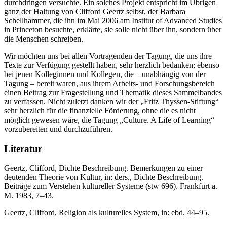
durchdringen versuchte. Ein solches Projekt entspricht im Übrigen
ganz der Haltung von Clifford Geertz selbst, der Barbara
Schellhammer, die ihn im Mai 2006 am
Institut of Advanced Studies
in Princeton besuchte, erklärte, sie solle nicht über ihn, sondern über
die Menschen schreiben.
Wir möchten uns bei allen Vortragenden der Tagung, die uns ihre
Texte zur Verfügung gestellt haben, sehr herzlich bedanken; ebenso
bei jenen Kolleginnen und Kollegen, die – unabhängig von der
Tagung – bereit waren, aus ihrem Arbeits- und Forschungsbereich
einen Beitrag zur Fragestellung und Thematik dieses Sammelbandes
zu verfassen. Nicht zuletzt danken wir der „Fritz Thyssen-Stiftung“
sehr herzlich für die finanzielle Förderung, ohne die es nicht
möglich gewesen wäre, die Tagung „Culture. A Life of Learning“
vorzubereiten und durchzuführen.
Literatur
Geertz, Clifford, Dichte Beschreibung. Bemerkungen zu einer
deutenden Theorie von Kultur, in: ders., Dichte Beschreibung.
Beiträge zum Verstehen kultureller Systeme (stw 696), Frankfurt a.
M. 1983, 7–43.
Geertz, Clifford, Religion als kulturelles System, in: ebd. 44–95.