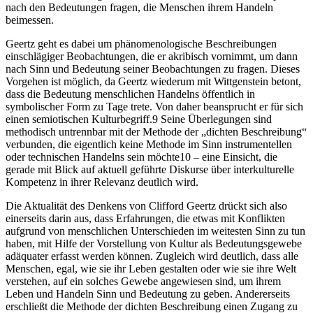
nach den Bedeutungen fragen, die Menschen ihrem Handeln
beimessen.
Geertz geht es dabei um phänomenologische Beschreibungen
einschlägiger Beobachtungen, die er akribisch vornimmt, um dann
nach Sinn und Bedeutung seiner Beobachtungen zu fragen. Dieses
Vorgehen ist möglich, da Geertz wiederum mit Wittgenstein betont,
dass die Bedeutung menschlichen Handelns öffentlich in
symbolischer Form zu Tage trete. Von daher beansprucht er für sich
einen semiotischen Kulturbegriff.
9
Seine Überlegungen sind
methodisch untrennbar mit der Methode der „dichten Beschreibung“
verbunden, die eigentlich keine Methode im Sinn instrumentellen
oder technischen Handelns sein möchte
10
– eine Einsicht, die
gerade mit Blick auf aktuell geführte Diskurse über interkulturelle
Kompetenz in ihrer Relevanz deutlich wird.
Die Aktualität des Denkens von Clifford Geertz drückt sich also
einerseits darin aus, dass Erfahrungen, die etwas mit Konflikten
aufgrund von menschlichen Unterschieden im weitesten Sinn zu tun
haben, mit Hilfe der Vorstellung von Kultur als Bedeutungsgewebe
adäquater erfasst werden können. Zugleich wird deutlich, dass alle
Menschen, egal, wie sie ihr Leben gestalten oder wie sie ihre Welt
verstehen, auf ein solches Gewebe angewiesen sind, um ihrem
Leben und Handeln Sinn und Bedeutung zu geben. Andererseits
erschließt die Methode der dichten Beschreibung einen Zugang zu