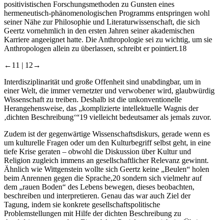
positivistischen Forschungsmethoden zu Gunsten eines
hermeneutisch-phänomenologischen Programms entspringen wohl
seiner Nähe zur Philosophie und Literaturwissenschaft, die sich
Geertz vornehmlich in den ersten Jahren seiner akademischen
Karriere angeeignet hatte. Die Anthropologie sei zu wichtig, um sie
Anthropologen allein zu überlassen, schreibt er pointiert.
18
←11 |
12→
Interdisziplinarität und große Offenheit sind unabdingbar, um in
einer Welt, die immer vernetzter und verwobener wird, glaubwürdig
Wissenschaft zu treiben. Deshalb ist die unkonventionelle
Herangehensweise, das „komplizierte intellektuelle Wagnis der
‚dichten Beschreibung‘“
19
vielleicht bedeutsamer als jemals zuvor.
Zudem ist der gegenwärtige Wissenschaftsdiskurs, gerade wenn es
um kulturelle Fragen oder um den Kulturbegriff selbst geht, in eine
tiefe Krise geraten – obwohl die Diskussion über Kultur und
Religion zugleich immens an gesellschaftlicher Relevanz gewinnt.
Ähnlich wie Wittgenstein wollte sich Geertz keine „Beulen“ holen
beim Anrennen gegen die Sprache,
20
sondern sich vielmehr auf
dem „rauen Boden“ des Lebens bewegen, dieses beobachten,
beschreiben und interpretieren. Genau das war auch Ziel der
Tagung, indem sie konkrete gesellschaftspolitische
Problemstellungen mit Hilfe der dichten Beschreibung zu