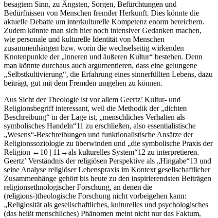
besagtem Sinn, zu Ängsten, Sorgen, Befürchtungen und
Bedürfnissen von Menschen fremder Herkunft. Dies könnte die
aktuelle Debatte um interkulturelle Kompetenz enorm bereichern.
Zudem könnte man sich hier noch intensiver Gedanken machen,
wie personale und kulturelle Identität von Menschen
zusammenhängen bzw. worin die wechselseitig wirkenden
Knotenpunkte der „inneren und äußeren Kultur“ bestehen. Denn
man könnte durchaus auch argumentieren, dass eine gelungene
„Selbstkultivierung“, die Erfahrung eines sinnerfüllten Lebens, dazu
beiträgt, gut mit dem Fremden umgehen zu können.
Aus Sicht der Theologie ist vor allem Geertz’ Kultur- und
Religionsbegriff interessant, weil die Methodik der „dichten
Beschreibung“ in der Lage ist, „menschliches Verhalten als
symbolisches Handeln“
11
zu erschließen, also essentialistische
„Wesens“-Beschreibungen und funktionalistische Ansätze der
Religionssoziologie zu überwinden und „die symbolische Praxis der
Religion
←10 |
11→
als kulturelles System“
12
zu interpretieren.
Geertz’ Verständnis der religiösen Perspektive als „Hingabe“
13
und
seine Analyse religiöser Lebenspraxis im Kontext gesellschaftlicher
Zusammenhänge gehört bis heute zu den inspirierendsten Beiträgen
religionsethnologischer Forschung, an denen die
(religions-)theologische Forschung nicht vorbeigehen kann:
„Religiosität als gesellschaftliches, kulturelles und psychologisches
(das heißt menschliches) Phänomen meint nicht nur das Faktum,