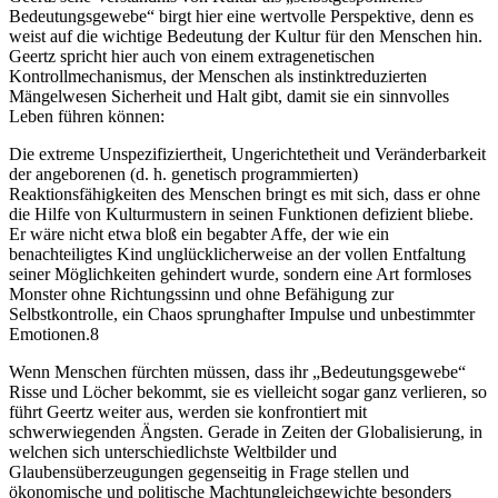
Bedeutungsgewebe“ birgt hier eine wertvolle Perspektive, denn es
weist auf die wichtige Bedeutung der Kultur für den Menschen hin.
Geertz spricht hier auch von einem extragenetischen
Kontrollmechanismus, der Menschen als instinktreduzierten
Mängelwesen Sicherheit und Halt gibt, damit sie ein sinnvolles
Leben führen können:
Die extreme Unspezifiziertheit, Ungerichtetheit und Veränderbarkeit
der angeborenen (d. h. genetisch programmierten)
Reaktionsfähigkeiten des Menschen bringt es mit sich, dass er ohne
die Hilfe von Kulturmustern in seinen Funktionen defizient bliebe.
Er wäre nicht etwa bloß ein begabter Affe, der wie ein
benachteiligtes Kind unglücklicherweise an der vollen Entfaltung
seiner Möglichkeiten gehindert wurde, sondern eine Art formloses
Monster ohne Richtungssinn und ohne Befähigung zur
Selbstkontrolle, ein Chaos sprunghafter Impulse und unbestimmter
Emotionen.
8
Wenn Menschen fürchten müssen, dass ihr „Bedeutungsgewebe“
Risse und Löcher bekommt, sie es vielleicht sogar ganz verlieren, so
führt Geertz weiter aus, werden sie konfrontiert mit
schwerwiegenden Ängsten. Gerade in Zeiten der Globalisierung, in
welchen sich unterschiedlichste Weltbilder und
Glaubensüberzeugungen gegenseitig in Frage stellen und
ökonomische und politische Machtungleichgewichte besonders