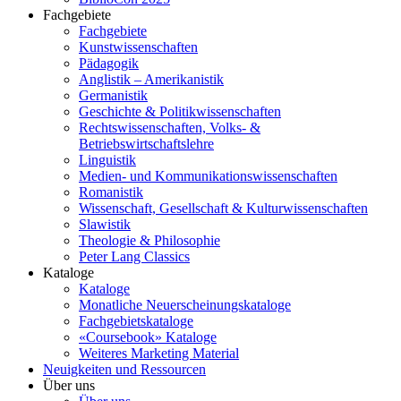
Fachgebiete
Fachgebiete
Kunstwissenschaften
Pädagogik
Anglistik – Amerikanistik
Germanistik
Geschichte & Politikwissenschaften
Rechtswissenschaften, Volks- &
Betriebswirtschaftslehre
Linguistik
Medien- und Kommunikationswissenschaften
Romanistik
Wissenschaft, Gesellschaft & Kulturwissenschaften
Slawistik
Theologie & Philosophie
Peter Lang Classics
Kataloge
Kataloge
Monatliche Neuerscheinungskataloge
Fachgebietskataloge
«Coursebook» Kataloge
Weiteres Marketing Material
Neuigkeiten und Ressourcen
Über uns