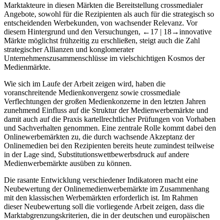
Durch das Zusammenrücken einzelner Medienmärkte ist für die
Marktakteure in diesen Märkten die Bereitstellung crossmedialer
Angebote, sowohl für die Rezipienten als auch für die strategisch so
entscheidenden Werbekunden, von wachsender Relevanz. Vor
diesem Hintergrund und den Versuchungen,
←17 |
18→
innovative
Märkte möglichst frühzeitig zu erschließen, steigt auch die Zahl
strategischer Allianzen und konglomerater
Unternehmenszusammenschlüsse im vielschichtigen Kosmos der
Medienmärkte.
Wie sich im Laufe der Arbeit zeigen wird, haben die
voranschreitende Medienkonvergenz sowie crossmediale
Verflechtungen der großen Medienkonzerne in den letzten Jahren
zunehmend Einfluss auf die Struktur der Medienwerbemärkte und
damit auch auf die Praxis kartellrechtlicher Prüfungen von Vorhaben
und Sachverhalten genommen. Eine zentrale Rolle kommt dabei den
Onlinewerbemärkten zu, die durch wachsende Akzeptanz der
Onlinemedien bei den Rezipienten bereits heute zumindest teilweise
in der Lage sind, Substitutionswettbewerbsdruck auf andere
Medienwerbemärkte ausüben zu können.
Die rasante Entwicklung verschiedener Indikatoren macht eine
Neubewertung der Onlinemedienwerbemärkte im Zusammenhang
mit den klassischen Werbemärkten erforderlich ist. Im Rahmen
dieser Neubewertung soll die vorliegende Arbeit zeigen, dass die