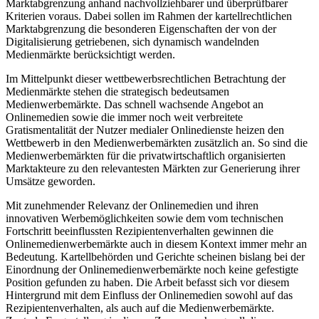
Unternehmens setzt allerdings eine differenzierte und belastbare
Marktabgrenzung anhand nachvollziehbarer und überprüfbarer
Kriterien voraus. Dabei sollen im Rahmen der kartellrechtlichen
Marktabgrenzung die besonderen Eigenschaften der von der
Digitalisierung getriebenen, sich dynamisch wandelnden
Medienmärkte berücksichtigt werden.
Im Mittelpunkt dieser wettbewerbsrechtlichen Betrachtung der
Medienmärkte stehen die strategisch bedeutsamen
Medienwerbemärkte. Das schnell wachsende Angebot an
Onlinemedien sowie die immer noch weit verbreitete
Gratismentalität der Nutzer medialer Onlinedienste heizen den
Wettbewerb in den Medienwerbemärkten zusätzlich an. So sind die
Medienwerbemärkten für die privatwirtschaftlich organisierten
Marktakteure zu den relevantesten Märkten zur Generierung ihrer
Umsätze geworden.
Mit zunehmender Relevanz der Onlinemedien und ihren
innovativen Werbemöglichkeiten sowie dem vom technischen
Fortschritt beeinflussten Rezipientenverhalten gewinnen die
Onlinemedienwerbemärkte auch in diesem Kontext immer mehr an
Bedeutung. Kartellbehörden und Gerichte scheinen bislang bei der
Einordnung der Onlinemedienwerbemärkte noch keine gefestigte
Position gefunden zu haben. Die Arbeit befasst sich vor diesem
Hintergrund mit dem Einfluss der Onlinemedien sowohl auf das