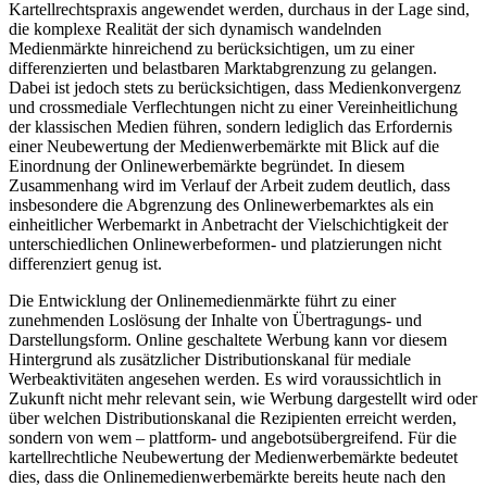
Marktabgrenzungskriterien, die in der deutschen und europäischen
Kartellrechtspraxis angewendet werden, durchaus in der Lage sind,
die komplexe Realität der sich dynamisch wandelnden
Medienmärkte hinreichend zu berücksichtigen, um zu einer
differenzierten und belastbaren Marktabgrenzung zu gelangen.
Dabei ist jedoch stets zu berücksichtigen, dass Medienkonvergenz
und crossmediale Verflechtungen nicht zu einer Vereinheitlichung
der klassischen Medien führen, sondern lediglich das Erfordernis
einer Neubewertung der Medienwerbemärkte mit Blick auf die
Einordnung der Onlinewerbemärkte begründet. In diesem
Zusammenhang wird im Verlauf der Arbeit zudem deutlich, dass
insbesondere die Abgrenzung des Onlinewerbemarktes als ein
einheitlicher Werbemarkt in Anbetracht der Vielschichtigkeit der
unterschiedlichen Onlinewerbeformen- und platzierungen nicht
differenziert genug ist.
Die Entwicklung der Onlinemedienmärkte führt zu einer
zunehmenden Loslösung der Inhalte von Übertragungs- und
Darstellungsform. Online geschaltete Werbung kann vor diesem
Hintergrund als zusätzlicher Distributionskanal für mediale
Werbeaktivitäten angesehen werden. Es wird voraussichtlich in
Zukunft nicht mehr relevant sein, wie Werbung dargestellt wird oder
über welchen Distributionskanal die Rezipienten erreicht werden,
sondern von wem – plattform- und angebotsübergreifend. Für die
kartellrechtliche Neubewertung der Medienwerbemärkte bedeutet