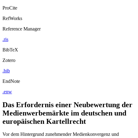
Export Citation
ProCite
RefWorks
Reference Manager
.ris
BibTeX
Zotero
.bib
EndNote
.enw
Das Erfordernis einer Neubewertung der
Medienwerbemärkte im deutschen und
europäischen Kartellrecht