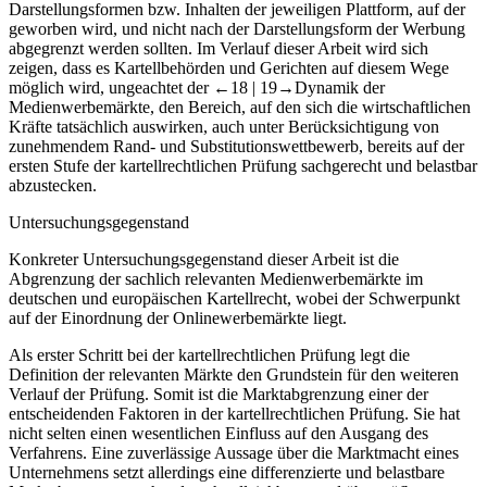
dies, dass die Onlinemedienwerbemärkte bereits heute nach den
Darstellungsformen bzw. Inhalten der jeweiligen Plattform, auf der
geworben wird, und nicht nach der Darstellungsform der Werbung
abgegrenzt werden sollten. Im Verlauf dieser Arbeit wird sich
zeigen, dass es Kartellbehörden und Gerichten auf diesem Wege
möglich wird, ungeachtet der
←18 |
19→Dynamik der
Medienwerbemärkte, den Bereich, auf den sich die wirtschaftlichen
Kräfte tatsächlich auswirken, auch unter Berücksichtigung von
zunehmendem Rand- und Substitutionswettbewerb, bereits auf der
ersten Stufe der kartellrechtlichen Prüfung sachgerecht und belastbar
abzustecken.
Untersuchungsgegenstand
Konkreter Untersuchungsgegenstand dieser Arbeit ist die
Abgrenzung der sachlich relevanten Medienwerbemärkte im
deutschen und europäischen Kartellrecht, wobei der Schwerpunkt
auf der Einordnung der Onlinewerbemärkte liegt.
Als erster Schritt bei der kartellrechtlichen Prüfung legt die
Definition der relevanten Märkte den Grundstein für den weiteren
Verlauf der Prüfung. Somit ist die Marktabgrenzung einer der
entscheidenden Faktoren in der kartellrechtlichen Prüfung. Sie hat
nicht selten einen wesentlichen Einfluss auf den Ausgang des
Verfahrens. Eine zuverlässige Aussage über die Marktmacht eines