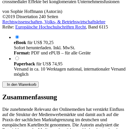
Vor dem Hintergrund zunehmender Medienkonvergenz und
crossmedialer Effekte bei konglomeraten Unternehmensfusionen
von
Sophie Hoffmann (Autor:in)
©2019
Dissertation
240 Seiten
Rechtswissenschaften, Volks- & Betriebswirtschaftslehre
Reihe:
Europäische Hochschulschriften Recht
, Band 6115
eBook
für
US$ 70,25
Sofort herunterladen. Inkl. MwSt.
Format:
PDF und ePUB – für alle Geräte
Paperback
für
US$ 74,95
Versand in ca. 10 Werktagen national, internationaler Versand
möglich
In den Warenkorb
Zusammenfassung
Die zunehmende Relevanz der Onlinemedien hat verstärkt Einfluss
auf die Struktur der Medienwerbemärkte und damit auch auf die
Praxis der sachlichen Marktabgrenzung im deutschen und