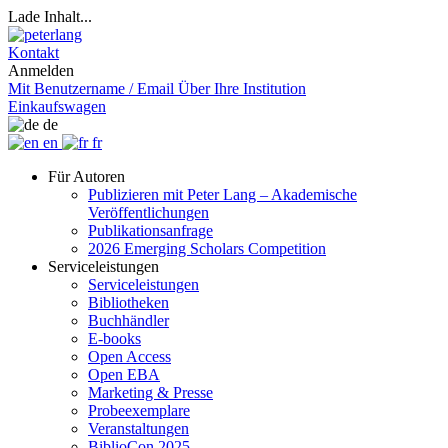
Lade Inhalt...
Kontakt
Anmelden
Mit Benutzername / Email
Über Ihre Institution
Einkaufswagen
de
en
fr
Für Autoren
Publizieren mit Peter Lang – Akademische
Veröffentlichungen
Publikationsanfrage
2026 Emerging Scholars Competition
Serviceleistungen
Serviceleistungen
Bibliotheken
Buchhändler
E-books
Open Access
Open EBA
Marketing & Presse
Probeexemplare
Veranstaltungen
BiblioCon 2025