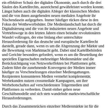
deutschen und europäischen Wirtschaft entwickelt ohne dass stets
ein effektiver Schutz der digitalen Ökonomie, auch durch die drei
Säulen des Kartellrechts, ausreichend gewährleistet werden konnte.
Längst haben auch die digitalen Ableger der klassischen Medien
und die von ihnen ausgehenden neuen medialen Angebote ihr
Nischendasein aufgegeben. Immer häufiger rücken diese in den
Fokus der Wettbewerbshüter. Die Medienlandschaft hat durch die
Digitalisierung und die von ihr induzierten neuen Angebote und
Vertriebswege in den letzten Jahren einen beinahe revolutionären
Wandel vollzogen, der eine bislang eher unterschätze
Herausforderung für das deutsche und europäische Kartellrecht
darstellt, gerade dann, wenn es um die Abgrenzung der Märkte und
die Bewertung von Marktmacht geht. Dabei sind Kartellbehörden
und Gerichte besonders gefordert, wenn es um die Beurteilung der
speziellen Eigenschaften mehrseitiger Medienmärkte und die
Berücksichtigung von Netzwerkeffekten bei Plattformen geht.
Zudem führt die zunehmende Konvergenz der Medien immer
häufiger zu Verschmelzungen einzelner Mediengattungen.
Rezipienten konsumieren Medien vermehrt komplementär,
Werbekunden nutzen crossmediale Kampagnen, um ihre
Werbebotschaften auf verschiedensten Trägermedien und
Plattformen zu verbreiten. Damit einher gehen neue
Geschäftsmodelle und sich stets wandelnde marktwirtschaftliche
Herausforderungen.