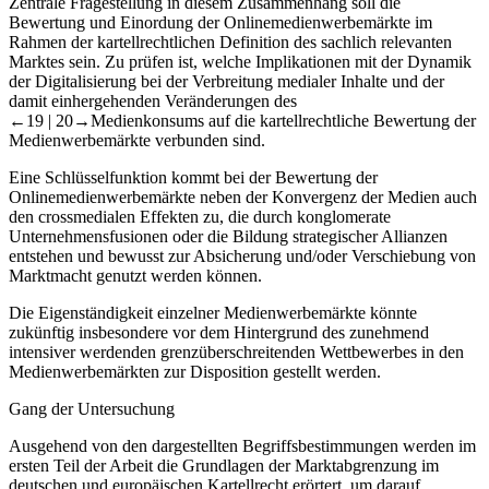
Rezipientenverhalten, als auch auf die Medienwerbemärkte.
Zentrale Fragestellung in diesem Zusammenhang soll die
Bewertung und Einordung der Onlinemedienwerbemärkte im
Rahmen der kartellrechtlichen Definition des sachlich relevanten
Marktes sein. Zu prüfen ist, welche Implikationen mit der Dynamik
der Digitalisierung bei der Verbreitung medialer Inhalte und der
damit einhergehenden Veränderungen des
←19 |
20→
Medienkonsums auf die kartellrechtliche Bewertung der
Medienwerbemärkte verbunden sind.
Eine Schlüsselfunktion kommt bei der Bewertung der
Onlinemedienwerbemärkte neben der Konvergenz der Medien auch
den crossmedialen Effekten zu, die durch konglomerate
Unternehmensfusionen oder die Bildung strategischer Allianzen
entstehen und bewusst zur Absicherung und/oder Verschiebung von
Marktmacht genutzt werden können.
Die Eigenständigkeit einzelner Medienwerbemärkte könnte
zukünftig insbesondere vor dem Hintergrund des zunehmend
intensiver werdenden grenzüberschreitenden Wettbewerbes in den
Medienwerbemärkten zur Disposition gestellt werden.
Gang der Untersuchung
Ausgehend von den dargestellten Begriffsbestimmungen werden im
ersten Teil der Arbeit die Grundlagen der Marktabgrenzung im