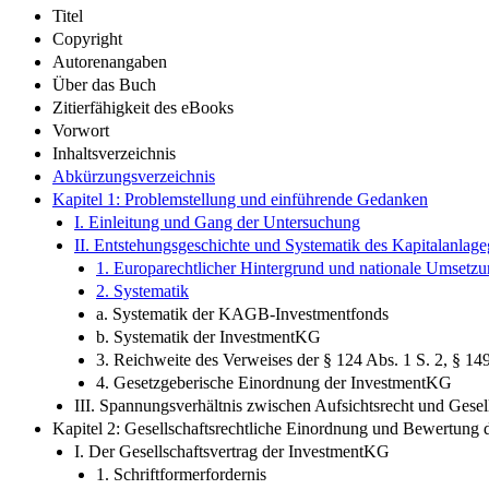
Titel
Copyright
Autorenangaben
Über das Buch
Zitierfähigkeit des eBooks
Vorwort
Inhaltsverzeichnis
Abkürzungsverzeichnis
Kapitel 1: Problemstellung und einführende Gedanken
I. Einleitung und Gang der Untersuchung
II. Entstehungsgeschichte und Systematik des Kapitalanlag
1. Europarechtlicher Hintergrund und nationale Umsetz
2. Systematik
a. Systematik der KAGB-Investmentfonds
b. Systematik der InvestmentKG
3. Reichweite des Verweises der § 124 Abs. 1 S. 2, § 
4. Gesetzgeberische Einordnung der InvestmentKG
III. Spannungsverhältnis zwischen Aufsichtsrecht und Gesell
Kapitel 2: Gesellschaftsrechtliche Einordnung und Bewertung
I. Der Gesellschaftsvertrag der InvestmentKG
1. Schriftformerfordernis