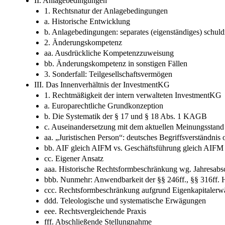
II. Anlagebedingungen
1. Rechtsnatur der Anlagebedingungen
a. Historische Entwicklung
b. Anlagebedingungen: separates (eigenständiges) schuld
2. Änderungskompetenz
aa. Ausdrückliche Kompetenzzuweisung
bb. Änderungskompetenz in sonstigen Fällen
3. Sonderfall: Teilgesellschaftsvermögen
III. Das Innenverhältnis der InvestmentKG
1. Rechtmäßigkeit der intern verwalteten InvestmentKG
a. Europarechtliche Grundkonzeption
b. Die Systematik der § 17 und § 18 Abs. 1 KAGB
c. Auseinandersetzung mit dem aktuellen Meinungsstand i
aa. „Juristischen Person“: deutsches Begriffsverständni
bb. AIF gleich AIFM vs. Geschäftsführung gleich AIFM
cc. Eigener Ansatz
aaa. Historische Rechtsformbeschränkung wg. Jahresabsc
bbb. Nunmehr: Anwendbarkeit der §§ 246ff., §§ 316ff
ccc. Rechtsformbeschränkung aufgrund Eigenkapitaler
ddd. Teleologische und systematische Erwägungen
eee. Rechtsvergleichende Praxis
fff. Abschließende Stellungnahme