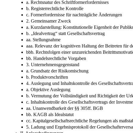
a. Rechtsnatur des Schriftformerfordernisses
b. Registerrechtliche Kontrolle
c. Formerfordernisse für nachträgliche Änderungen
2. Gemeinsamer Zweck
a. Kurzdarstellung: Konstitutionelle Eigenheit der Pub
b. „Idealvertrag“ statt Gesellschaftsvertrag
aa. Stellungnahme
aaa. Relevanz der kognitiven Haltung der Beitreten für d
bbb. Rechtsfolgen einer unzureichenden Beitrittsmotivat
bb. Handelsrechtliche Vorgaben
3. Unternehmensgegenstand
a. Grundsatz der Risikomischung
b. Produktvorschriften
4. Auslegung und Inhaltskontrolle des Gesellschaftsvert
a. Objektive Auslegung
b. Vermutung der Vollständigkeit und Richtigkeit der U
c. Inhaltskontrolle des Gesellschaftsvertrags der Invest
aa. Unanwendbarkeit der §§ 305ff. BGB
bb. KAGB als Idealstatut
cc. Kapitalgesellschaftsrechtliche Regelungen als maßst
5. Ladung und Ergebnisprotokoll der Gesellschafterver