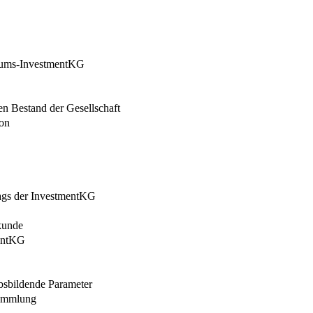
likums-InvestmentKG
en Bestand der Gesellschaft
ion
rags der InvestmentKG
rkunde
mentKG
absbildende Parameter
sammlung