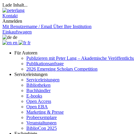
Lade Inhalt...
Kontakt
Anmelden
Mit Benutzername / Email
Über Ihre Institution
Einkaufswagen
de
en
fr
Für Autoren
Publizieren mit Peter Lang – Akademische Veröffentlic
Publikationsanfrage
2026 Emerging Scholars Competition
Serviceleistungen
Serviceleistungen
Bibliotheken
Buchhändler
E-books
Open Access
Open EBA
Marketing & Presse
Probeexemplare
Veranstaltungen
BiblioCon 2025
Fachgebiete