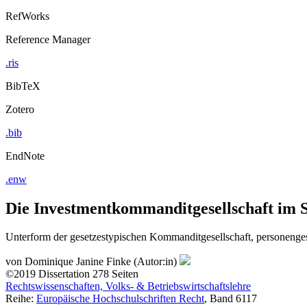
RefWorks
Reference Manager
.ris
BibTeX
Zotero
.bib
EndNote
.enw
Die Investmentkommanditgesellschaft im S
Unterform der gesetzestypischen Kommanditgesellschaft, personengese
von
Dominique Janine Finke (Autor:in)
©2019
Dissertation
278 Seiten
Rechtswissenschaften, Volks- & Betriebswirtschaftslehre
Reihe:
Europäische Hochschulschriften Recht
, Band 6117