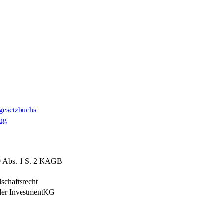
egesetzbuchs
ung
149 Abs. 1 S. 2 KAGB
schaftsrecht
 der InvestmentKG