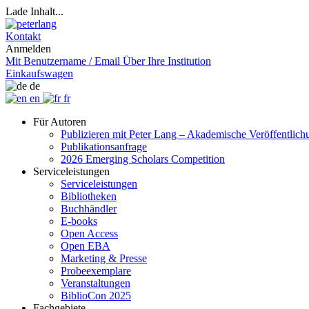
Lade Inhalt...
Kontakt
Anmelden
Mit Benutzername / Email
Über Ihre Institution
Einkaufswagen
de
en
fr
Für Autoren
Publizieren mit Peter Lang – Akademische Veröffentlic
Publikationsanfrage
2026 Emerging Scholars Competition
Serviceleistungen
Serviceleistungen
Bibliotheken
Buchhändler
E-books
Open Access
Open EBA
Marketing & Presse
Probeexemplare
Veranstaltungen
BiblioCon 2025
Fachgebiete