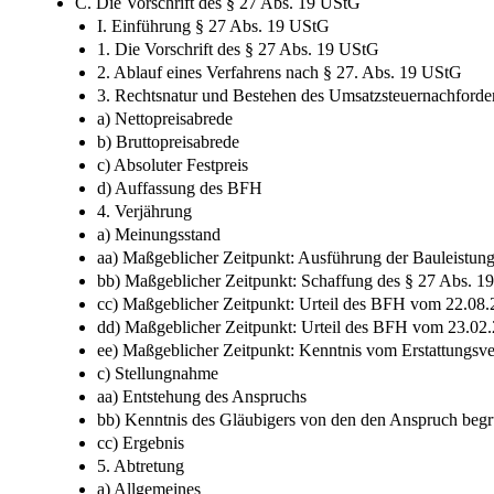
C. Die Vorschrift des § 27 Abs. 19 UStG
I. Einführung § 27 Abs. 19 UStG
1. Die Vorschrift des § 27 Abs. 19 UStG
2. Ablauf eines Verfahrens nach § 27. Abs. 19 UStG
3. Rechtsnatur und Bestehen des Umsatzsteuernachforde
a) Nettopreisabrede
b) Bruttopreisabrede
c) Absoluter Festpreis
d) Auffassung des BFH
4. Verjährung
a) Meinungsstand
aa) Maßgeblicher Zeitpunkt: Ausführung der Bauleistun
bb) Maßgeblicher Zeitpunkt: Schaffung des § 27 Abs. 
cc) Maßgeblicher Zeitpunkt: Urteil des BFH vom 22.08
dd) Maßgeblicher Zeitpunkt: Urteil des BFH vom 23.02
ee) Maßgeblicher Zeitpunkt: Kenntnis vom Erstattungsv
c) Stellungnahme
aa) Entstehung des Anspruchs
bb) Kenntnis des Gläubigers von den den Anspruch begr
cc) Ergebnis
5. Abtretung
a) Allgemeines