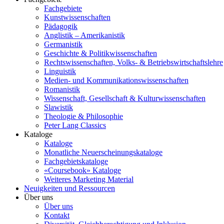
Fachgebiete
Kunstwissenschaften
Pädagogik
Anglistik – Amerikanistik
Germanistik
Geschichte & Politikwissenschaften
Rechtswissenschaften, Volks- & Betriebswirtschaftslehre
Linguistik
Medien- und Kommunikationswissenschaften
Romanistik
Wissenschaft, Gesellschaft & Kulturwissenschaften
Slawistik
Theologie & Philosophie
Peter Lang Classics
Kataloge
Kataloge
Monatliche Neuerscheinungskataloge
Fachgebietskataloge
«Coursebook» Kataloge
Weiteres Marketing Material
Neuigkeiten und Ressourcen
Über uns
Über uns
Kontakt