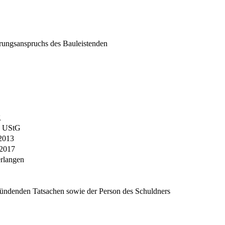
rungsanspruchs des Bauleistenden
g
19 UStG
.2013
.2017
erlangen
ündenden Tatsachen sowie der Person des Schuldners