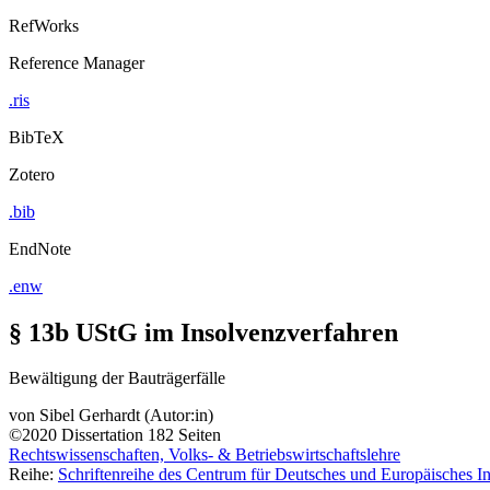
RefWorks
Reference Manager
.ris
BibTeX
Zotero
.bib
EndNote
.enw
§ 13b UStG im Insolvenzverfahren
Bewältigung der Bauträgerfälle
von
Sibel Gerhardt (Autor:in)
©2020
Dissertation
182 Seiten
Rechtswissenschaften, Volks- & Betriebswirtschaftslehre
Reihe:
Schriftenreihe des Centrum für Deutsches und Europäisches I