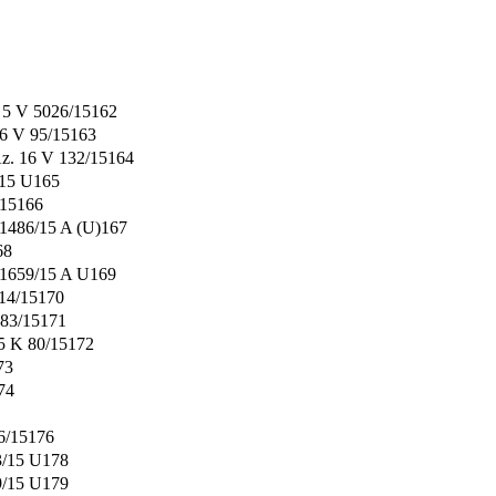
. 5 V 5026/15162
16 V 95/15163
Az. 16 V 132/15164
/15 U165
/15166
 1486/15 A (U)167
68
V 1659/15 A U169
014/15170
483/15171
 5 K 80/15172
73
74
86/15176
3/15 U178
9/15 U179