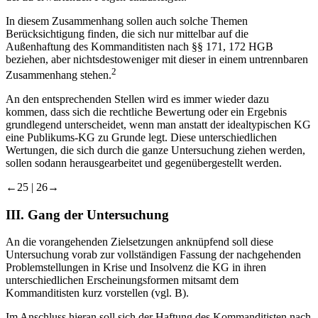
In diesem Zusammenhang sollen auch solche Themen
Berücksichtigung finden, die sich nur mittelbar auf die
Außenhaftung des Kommanditisten nach §§ 171, 172 HGB
beziehen, aber nichtsdestoweniger mit dieser in einem untrennbaren
2
Zusammenhang stehen.
An den entsprechenden Stellen wird es immer wieder dazu
kommen, dass sich die rechtliche Bewertung oder ein Ergebnis
grundlegend unterscheidet, wenn man anstatt der idealtypischen KG
eine Publikums-​KG zu Grunde legt. Diese unterschiedlichen
Wertungen, die sich durch die ganze Untersuchung ziehen werden,
sollen sodann herausgearbeitet und gegenübergestellt werden.
←25 |
26→
III.
Gang der Untersuchung
An die vorangehenden Zielsetzungen anknüpfend soll diese
Untersuchung vorab zur vollständigen Fassung der nachgehenden
Problemstellungen in Krise und Insolvenz die KG in ihren
unterschiedlichen Erscheinungsformen mitsamt dem
Kommanditisten kurz vorstellen (vgl. B).
Im Anschluss hieran soll sich der Haftung des Kommanditisten nach