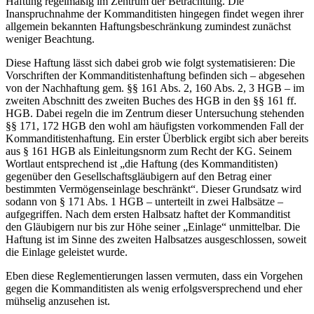
Haftung regelmäßig im Zentrum der Betrachtung. Die
Inanspruchnahme der Kommanditisten hingegen findet wegen ihrer
allgemein bekannten Haftungsbeschränkung zumindest zunächst
weniger Beachtung.
Diese Haftung lässt sich dabei grob wie folgt systematisieren: Die
Vorschriften der Kommanditistenhaftung befinden sich –​ abgesehen
von der Nachhaftung gem. §§ 161 Abs. 2, 160 Abs. 2, 3 HGB –​ im
zweiten Abschnitt des zweiten Buches des HGB in den §§ 161 ff.
HGB. Dabei regeln die im Zentrum dieser Untersuchung stehenden
§§ 171, 172 HGB den wohl am häufigsten vorkommenden Fall der
Kommanditistenhaftung. Ein erster Überblick ergibt sich aber bereits
aus § 161 HGB als Einleitungsnorm zum Recht der KG. Seinem
Wortlaut entsprechend ist „die Haftung (des Kommanditisten)
gegenüber den Gesellschaftsgläubigern auf den Betrag einer
bestimmten Vermögenseinlage beschränkt“. Dieser Grundsatz wird
sodann von § 171 Abs. 1 HGB –​ unterteilt in zwei Halbsätze –​
aufgegriffen. Nach dem ersten Halbsatz haftet der Kommanditist
den Gläubigern nur bis zur Höhe seiner „Einlage“ unmittelbar. Die
Haftung ist im Sinne des zweiten Halbsatzes ausgeschlossen, soweit
die Einlage geleistet wurde.
Eben diese Reglementierungen lassen vermuten, dass ein Vorgehen
gegen die Kommanditisten als wenig erfolgsversprechend und eher
mühselig anzusehen ist.