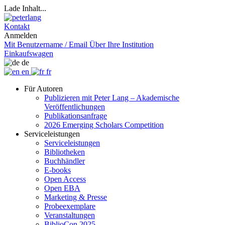
Lade Inhalt...
Kontakt
Anmelden
Mit Benutzername / Email
Über Ihre Institution
Einkaufswagen
de
en
fr
Für Autoren
Publizieren mit Peter Lang – Akademische
Veröffentlichungen
Publikationsanfrage
2026 Emerging Scholars Competition
Serviceleistungen
Serviceleistungen
Bibliotheken
Buchhändler
E-books
Open Access
Open EBA
Marketing & Presse
Probeexemplare
Veranstaltungen
BiblioCon 2025