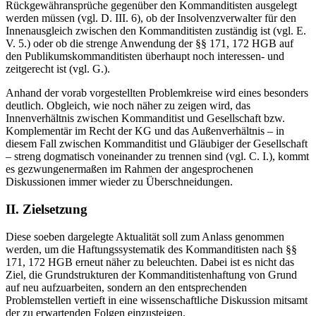
Rückgewähransprüche gegenüber den Kommanditisten ausgelegt
werden müssen (vgl. D. III. 6), ob der Insolvenzverwalter für den
Innenausgleich zwischen den Kommanditisten zuständig ist (vgl. E.
V. 5.) oder ob die strenge Anwendung der §§ 171, 172 HGB auf
den Publikumskommanditisten überhaupt noch interessen-​ und
zeitgerecht ist (vgl. G.).
Anhand der vorab vorgestellten Problemkreise wird eines besonders
deutlich. Obgleich, wie noch näher zu zeigen wird, das
Innenverhältnis zwischen Kommanditist und Gesellschaft bzw.
Komplementär im Recht der KG und das Außenverhältnis –​ in
diesem Fall zwischen Kommanditist und Gläubiger der Gesellschaft
–​ streng dogmatisch voneinander zu trennen sind (vgl. C. I.), kommt
es gezwungenermaßen im Rahmen der angesprochenen
Diskussionen immer wieder zu Überschneidungen.
II.
Zielsetzung
Diese soeben dargelegte Aktualität soll zum Anlass genommen
werden, um die Haftungssystematik des Kommanditisten nach §§
171, 172 HGB erneut näher zu beleuchten. Dabei ist es nicht das
Ziel, die Grundstrukturen der Kommanditistenhaftung von Grund
auf neu aufzuarbeiten, sondern an den entsprechenden
Problemstellen vertieft in eine wissenschaftliche Diskussion mitsamt
der zu erwartenden Folgen einzusteigen.