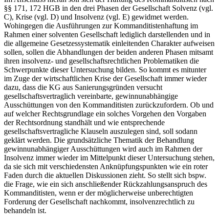
§§ 171, 172 HGB in den drei Phasen der Gesellschaft Solvenz (vgl.
C), Krise (vgl. D) und Insolvenz (vgl. E) gewidmet werden.
Wohingegen die Ausführungen zur Kommanditistenhaftung im
Rahmen einer solventen Gesellschaft lediglich darstellenden und in
die allgemeine Gesetzessystematik einleitenden Charakter aufweisen
sollen, sollen die Abhandlungen der beiden anderen Phasen mitsamt
ihren insolvenz-​ und gesellschaftsrechtlichen Problematiken die
Schwerpunkte dieser Untersuchung bilden. So kommt es mitunter
im Zuge der wirtschaftlichen Krise der Gesellschaft immer wieder
dazu, dass die KG aus Sanierungsgründen versucht
gesellschaftsvertraglich vereinbarte, gewinnunabhängige
Ausschüttungen von den Kommanditisten zurückzufordern. Ob und
auf welcher Rechtsgrundlage ein solches Vorgehen den Vorgaben
der Rechtsordnung standhält und wie entsprechende
gesellschaftsvertragliche Klauseln auszulegen sind, soll sodann
geklärt werden. Die grundsätzliche Thematik der Behandlung
gewinnunabhängiger Ausschüttungen wird auch im Rahmen der
Insolvenz immer wieder im Mittelpunkt dieser Untersuchung stehen,
da sie sich mit verschiedensten Anknüpfungspunkten wie ein roter
Faden durch die aktuellen Diskussionen zieht. So stellt sich bspw.
die Frage, wie ein sich anschließender Rückzahlungsanspruch des
Kommanditisten, wenn er der möglicherweise unberechtigten
Forderung der Gesellschaft nachkommt, insolvenzrechtlich zu
behandeln ist.