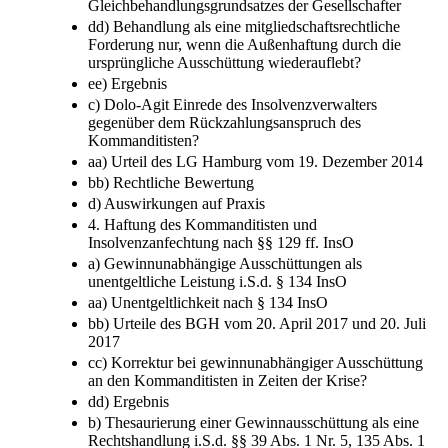
Gleichbehandlungsgrundsatzes der Gesellschafter
dd) Behandlung als eine mitgliedschaftsrechtliche
Forderung nur, wenn die Außenhaftung durch die
ursprüngliche Ausschüttung wiederauflebt?
ee) Ergebnis
c) Dolo-​Agit Einrede des Insolvenzverwalters
gegenüber dem Rückzahlungsanspruch des
Kommanditisten?
aa) Urteil des LG Hamburg vom 19. Dezember 2014
bb) Rechtliche Bewertung
d) Auswirkungen auf Praxis
4. Haftung des Kommanditisten und
Insolvenzanfechtung nach §§ 129 ff. InsO
a) Gewinnunabhängige Ausschüttungen als
unentgeltliche Leistung i.S.d. § 134 InsO
aa) Unentgeltlichkeit nach § 134 InsO
bb) Urteile des BGH vom 20. April 2017 und 20. Juli
2017
cc) Korrektur bei gewinnunabhängiger Ausschüttung
an den Kommanditisten in Zeiten der Krise?
dd) Ergebnis
b) Thesaurierung einer Gewinnausschüttung als eine
Rechtshandlung i.S.d. §§ 39 Abs. 1 Nr. 5, 135 Abs. 1