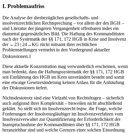
I.
Problemaufriss
Die Analyse der diesbezüglichen gesellschafts-​ und
insolvenzrechtlichen Rechtsprechung –​ vor allem der des BGH –​
und Literatur der jüngeren Vergangenheit offenbaren indes ein
diametral gegensätzliches Bild. Die Haftung des Kommanditisten
nach der Systematik der §§ 171, 172 HGB in Krise und Insolvenz
der
←23 |
24→
KG rückt mitsamt ihrer rechtlichen
Problemstellungen vermehrt in den Vordergrund aktueller
Diskussionen.
1
Diese aktuelle Konzentration mag verwunderlich erscheinen, wenn
man bedenkt, dass die Haftungssystematik der §§ 171, 172 HGB
seit Einführung des HGB im Kern unverändert besteht und somit
eine etwaige Gesetzesänderung keinen Anlass für die Anhäufung
der Diskussionen liefert.
Nichtsdestotrotz sind eine Vielzahl von Rechtsfragen –​ sicherlich
auch aufgrund ihrer Komplexität –​ bisweilen nicht abschließend
geklärt. So stellt sich im Insolvenzrecht bspw. die Frage, welche
Forderungen der Insolvenzgläubiger im Insolvenzverfahren vom
Insolvenzverwalter zur Quantifizierung der Erforderlichkeit der
Inanspruchnahme der Kommanditisten über §§ 171, 172 HGB
heranziehbar sind und welche Grenzen einer solchen Einordnung