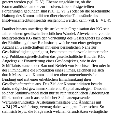
gesetzt werden (vgl. E. V). Ebenso ungeklärt ist, ob die
Kommanditisten an die zur Insolvenztabelle festgestellten
Forderungen gebunden sind (vgl. E. VI. 2) oder ob die beschränkte
Haftung des Kommanditisten über einzelne Tatbestände des
Insolvenzanfechtungsrechts ausgehöhlt werden kann (vgl. E. VI. 4).
Darüber hinaus unterliegt die strukturelle Organisation der KG seit
Jahren einem gesellschaftsrechtlichen Wandel. Abweichend von der
idealtypischen KG nach der Vorstellung des Gesetzgebers zu Zeiten
der Einführung dieser Rechtsform, welche von einer geringen
Anzahl an Gesellschaftern mit einer persönlichen Nähe zur
Geschäftstätigkeit geprägt ist, bestimmen mittlerweile immer mehr
sog. Publikumsgesellschaften das gesellschaftliche Bild der KG.
Angelegt zur Finanzierung eines Großprojektes, wie in der
Schifffahrtsbranche der Bau und Betrieb von Frachtschiffen oder in
der Filmindustrie die Produktion eines Filmes, zeichnen sie sich
durch Massen von Kommanditisten ohne unternehmerische
Bindung und mit einer erheblichen Einschränkung ihrer
Gesellschafterrechte aus. Das Ziel der Kommanditisten besteht
darin, möglichst gewinnmaximierend Kapital anzulegen. Dass ein
solcher Strukturwandel nicht nur zu rein tatsächlichen Änderungen
führt, sondern auch aus rechtlicher Sicht anzupassende
Wertungsgrundsätze, Auslegungsmaßstäbe und Ähnliches mit
←24 |
25→
sich bringt, vermag dabei wenig zu überraschen. So
stellt sich bspw. die Frage nach welchen Grundsätzen vertragliche