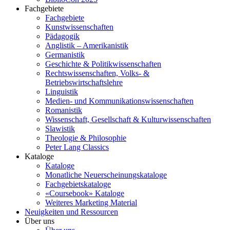
Fachgebiete
Fachgebiete
Kunstwissenschaften
Pädagogik
Anglistik – Amerikanistik
Germanistik
Geschichte & Politikwissenschaften
Rechtswissenschaften, Volks- &
Betriebswirtschaftslehre
Linguistik
Medien- und Kommunikationswissenschaften
Romanistik
Wissenschaft, Gesellschaft & Kulturwissenschaften
Slawistik
Theologie & Philosophie
Peter Lang Classics
Kataloge
Kataloge
Monatliche Neuerscheinungskataloge
Fachgebietskataloge
«Coursebook» Kataloge
Weiteres Marketing Material
Neuigkeiten und Ressourcen
Über uns