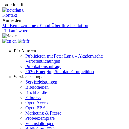
Lade Inhalt...
Kontakt
Anmelden
Mit Benutzername / Email
Über Ihre Institution
Einkaufswagen
de
en
fr
Für Autoren
Publizieren mit Peter Lang – Akademische
Veröffentlichungen
Publikationsanfrage
2026 Emerging Scholars Competition
Serviceleistungen
Serviceleistungen
Bibliotheken
Buchhändler
E-books
Open Access
Open EBA
Marketing & Presse
Probeexemplare
Veranstaltungen
BiblioCon 2025