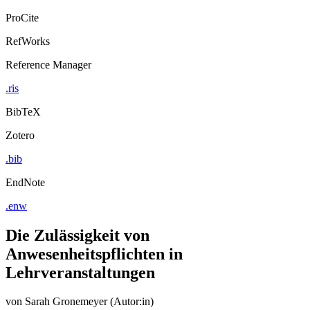
ProCite
RefWorks
Reference Manager
.ris
BibTeX
Zotero
.bib
EndNote
.enw
Die Zulässigkeit von
Anwesenheitspflichten in
Lehrveranstaltungen
von
Sarah Gronemeyer (Autor:in)