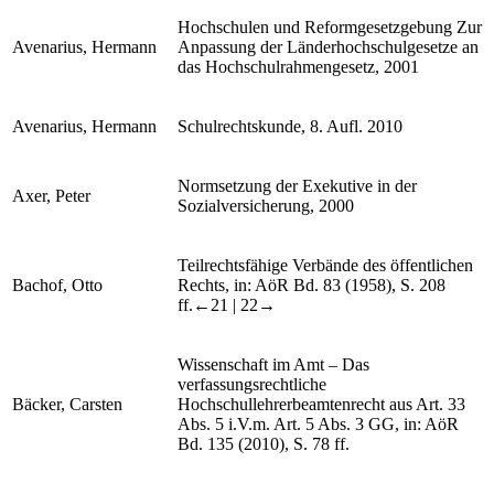
Hochschulen und Reformgesetzgebung Zur
Avenarius, Hermann
Anpassung der Länderhochschulgesetze an
das Hochschulrahmengesetz, 2001
Avenarius, Hermann
Schulrechtskunde, 8. Aufl. 2010
Normsetzung der Exekutive in der
Axer, Peter
Sozialversicherung, 2000
Teilrechtsfähige Verbände des öffentlichen
Bachof, Otto
Rechts, in: AöR Bd. 83 (1958), S. 208
ff.
←21 |
22→
Wissenschaft im Amt – Das
verfassungsrechtliche
Bäcker, Carsten
Hochschullehrerbeamtenrecht aus Art. 33
Abs. 5 i.V.m. Art. 5 Abs. 3 GG, in: AöR
Bd. 135 (2010), S. 78 ff.