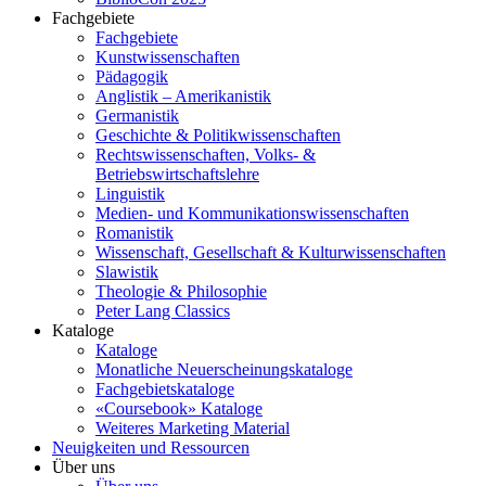
Fachgebiete
Fachgebiete
Kunstwissenschaften
Pädagogik
Anglistik – Amerikanistik
Germanistik
Geschichte & Politikwissenschaften
Rechtswissenschaften, Volks- &
Betriebswirtschaftslehre
Linguistik
Medien- und Kommunikationswissenschaften
Romanistik
Wissenschaft, Gesellschaft & Kulturwissenschaften
Slawistik
Theologie & Philosophie
Peter Lang Classics
Kataloge
Kataloge
Monatliche Neuerscheinungskataloge
Fachgebietskataloge
«Coursebook» Kataloge
Weiteres Marketing Material
Neuigkeiten und Ressourcen
Über uns