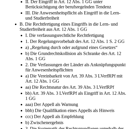
II. Der Eingriff in Art. 12 Abs. 1 GG unter
Berücksichtigung der berufsregelnden Tendenz
III. Die Anwesenheitspflicht als Eingriff in die Lern-
und Studierfreiheit
B. Die Rechtfertigung eines Eingriffs in die Lern- und
Studierfreiheit aus Art. 12 Abs. 1 GG
I. Die verfassungsrechtliche Rechtfertigung
1. Der Regelungsvorbehalt des Art. 12 Abs. 1 S. 2 GG
a) „Regelung durch oder aufgrund eines Gesetzes“
b) Die Grundrechtskollision als Schranke des Art. 12
Abs. 1 GG
2. Die Verfassungen der Länder als Anknüpfungspunkt
für Anwesenheitspflichten
a) Die Vereinbarkeit von Art. 39 Abs. 3 LVerfRPf mit
Art. 12 Abs. 1 GG
aa) Die Rechtsnatur des Art. 39 Abs. 3 LVerfRPf
bb) Art. 39 Abs. 3 LVerfRPf als Eingriff in Art. 12 Abs.
1 GG
aaa) Der Appell als Warnung
bbb) Die Qualifikation eines Appells als Hinweis
ccc) Der Appell als Empfehlung
b) Zwischenergebnis
3. Die Systematik der Rechtsgrundlagen unterhalb der