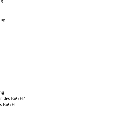
19
ung
ung
ien des EuGH?
des EuGH