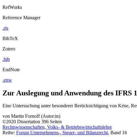
RefWorks
Reference Manager
.ris
BibTeX
Zotero
.bib
EndNote
.enw
Zur Auslegung und Anwendung des IFRS 10
Eine Untersuchung unter besonderer Berücksichtigung von Krise, Res
von
Martin Fornoff (Autor:in)
©2020
Dissertation
396 Seiten
Rechtswissenschaften, Volks- & Betriebswirtschaftslehre
Reihe:
Forum Unternehmens-, Steuer- und Bilanzrecht
, Band 16