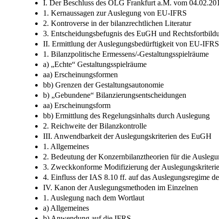
I. Der Beschluss des OLG Frankfurt a.M. vom 04.02.20
1. Kernaussagen zur Auslegung von EU-IFRS
2. Kontroverse in der bilanzrechtlichen Literatur
3. Entscheidungsbefugnis des EuGH und Rechtsfortbild
II. Ermittlung der Auslegungsbedürftigkeit von EU-IFRS
1. Bilanzpolitische Ermessens/-Gestaltungsspielräume
a) „Echte“ Gestaltungsspielräume
aa) Erscheinungsformen
bb) Grenzen der Gestaltungsautonomie
b) „Gebundene“ Bilanzierungsentscheidungen
aa) Erscheinungsform
bb) Ermittlung des Regelungsinhalts durch Auslegung
2. Reichweite der Bilanzkontrolle
III. Anwendbarkeit der Auslegungskriterien des EuGH
1. Allgemeines
2. Bedeutung der Konzernbilanztheorien für die Ausleg
3. Zweckkonforme Modifizierung der Auslegungskriter
4. Einfluss der IAS 8.10 ff. auf das Auslegungsregime 
IV. Kanon der Auslegungsmethoden im Einzelnen
1. Auslegung nach dem Wortlaut
a) Allgemeines
b) Anwendung auf die IFRS