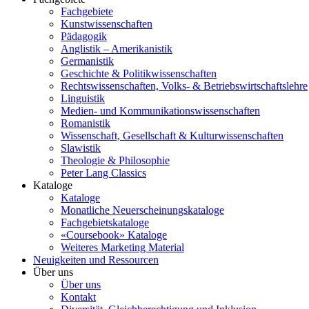
Fachgebiete
Kunstwissenschaften
Pädagogik
Anglistik – Amerikanistik
Germanistik
Geschichte & Politikwissenschaften
Rechtswissenschaften, Volks- & Betriebswirtschaftslehre
Linguistik
Medien- und Kommunikationswissenschaften
Romanistik
Wissenschaft, Gesellschaft & Kulturwissenschaften
Slawistik
Theologie & Philosophie
Peter Lang Classics
Kataloge
Kataloge
Monatliche Neuerscheinungskataloge
Fachgebietskataloge
«Coursebook» Kataloge
Weiteres Marketing Material
Neuigkeiten und Ressourcen
Über uns
Über uns
Kontakt