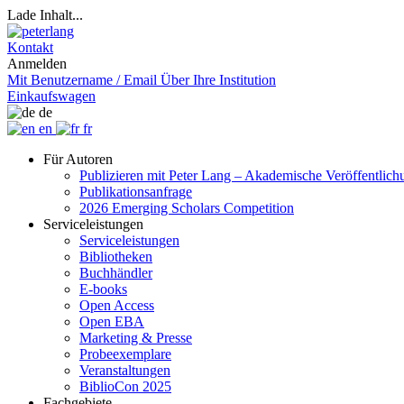
Lade Inhalt...
Kontakt
Anmelden
Mit Benutzername / Email
Über Ihre Institution
Einkaufswagen
de
en
fr
Für Autoren
Publizieren mit Peter Lang – Akademische Veröffentlic
Publikationsanfrage
2026 Emerging Scholars Competition
Serviceleistungen
Serviceleistungen
Bibliotheken
Buchhändler
E-books
Open Access
Open EBA
Marketing & Presse
Probeexemplare
Veranstaltungen
BiblioCon 2025
Fachgebiete