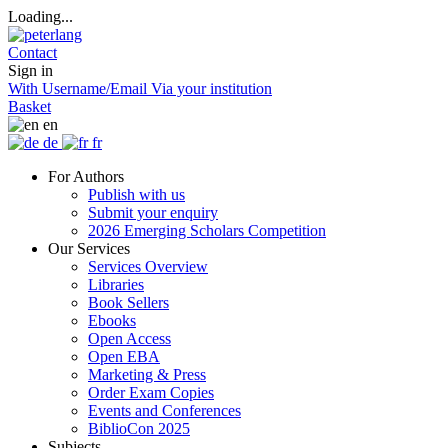
Loading...
Contact
Sign in
With Username/Email
Via your institution
Basket
en
de
fr
For Authors
Publish with us
Submit your enquiry
2026 Emerging Scholars Competition
Our Services
Services Overview
Libraries
Book Sellers
Ebooks
Open Access
Open EBA
Marketing & Press
Order Exam Copies
Events and Conferences
BiblioCon 2025
Subjects