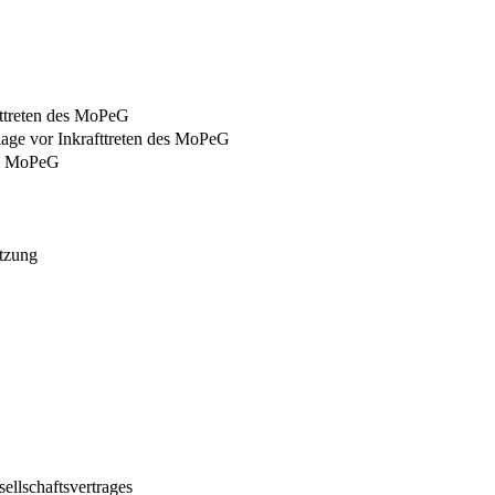
fttreten des MoPeG
slage vor Inkrafttreten des MoPeG
em MoPeG
etzung
ellschaftsvertrages