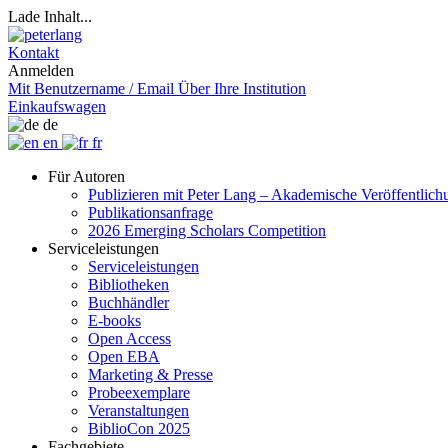
Lade Inhalt...
Kontakt
Anmelden
Mit Benutzername / Email
Über Ihre Institution
Einkaufswagen
de
en
fr
Für Autoren
Publizieren mit Peter Lang – Akademische Veröffentlic
Publikationsanfrage
2026 Emerging Scholars Competition
Serviceleistungen
Serviceleistungen
Bibliotheken
Buchhändler
E-books
Open Access
Open EBA
Marketing & Presse
Probeexemplare
Veranstaltungen
BiblioCon 2025
Fachgebiete