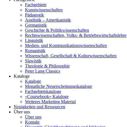
Fachgebiete
Kunstwissenschaften
Pädagogik
Anglistik – Amerikanistik
Germanistik
Geschichte & Politikwissenschaften
Rechtswissenschaften, Volks- & Betriebswirtschaftslehre
Linguistik
Medien- und Kommunikationswissenschaften
Romanistik
Wissenschaft, Gesellschaft & Kulturwissenschaften
Slawistik
Theologie & Philosophie
Peter Lang Classics
Kataloge
Kataloge
Monatliche Neuerscheinungskataloge
Fachgebietskataloge
«Coursebook» Kataloge
Weiteres Marketing Material
Neuigkeiten und Ressourcen
Über uns
Über uns
Kontakt