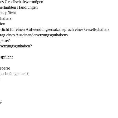
hes Gesellschaftsvermögen
unerlaubten Handlungen
euepflicht
hafters
tion
pflicht für einen Aufwendungsersatzanspruch eines Gesellschafters
etrag eines Auseinandersetzungsguthabens
perre?
rsetzungsguthaben?
spflicht
sperre
onsbefangenheit?
e
g