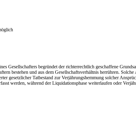
möglich
nes Gesellschafters begründet der richterrechtlich geschaffene Grunds
aftern bestehen und aus dem Gesellschaftsverhältnis herrühren. Solch
erter gesetzlicher Tatbestand zur Verjährungshemmung solcher Ansprüche
rfasst werden, während der Liquidationsphase weiterlaufen oder Verjä