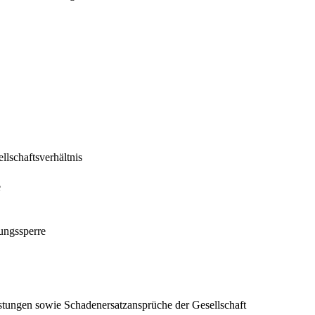
lschaftsverhältnis
e
ungssperre
eistungen sowie Schadenersatzansprüche der Gesellschaft