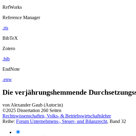
RefWorks
Reference Manager
.ris
BibTeX
Zotero
.bib
EndNote
.enw
Die verjährungshemmende Durchsetzungssp
von
Alexander Gaub (Autor:in)
©2025
Dissertation
260 Seiten
Rechtswissenschaften, Volks- & Betriebswirtschaftslehre
Reihe:
Forum Unternehmens-, Steuer- und Bilanzrecht
, Band 32