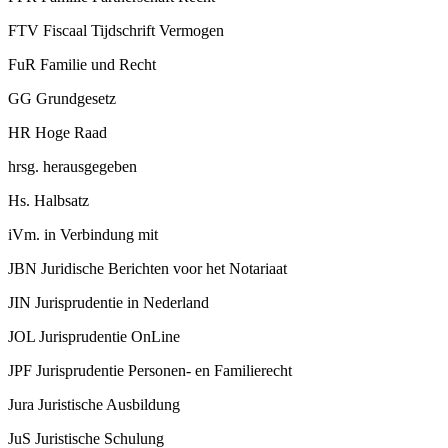
FTV
Fiscaal Tijdschrift Vermogen
FuR
Familie und Recht
GG
Grundgesetz
HR
Hoge Raad
hrsg.
herausgegeben
Hs.
Halbsatz
iVm.
in Verbindung mit
JBN
Juridische Berichten voor het Notariaat
JIN
Jurisprudentie in Nederland
JOL
Jurisprudentie OnLine
JPF
Jurisprudentie Personen- en Familierecht
Jura
Juristische Ausbildung
JuS
Juristische Schulung