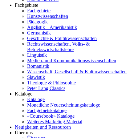
Fachgebiete
Fachgebiete
Kunstwissenschaften
Pädagogik
Anglistik – Amerikanistik
Germanistik
Geschichte & Politikwissenschaften
Rechtswissenschaften, Volks- &
Betriebswirtschaftslehre
Linguistik
Medien- und Kommunikationswissenschaften
Romanistik
Wissenschaft, Gesellschaft & Kulturwissenschaften
Slawistik
Theologie & Philosophie
Peter Lang Classics
Kataloge
Kataloge
Monatliche Neuerscheinungskataloge
Fachgebietskataloge
«Coursebook» Kataloge
Weiteres Marketing Material
Neuigkeiten und Ressourcen
Über uns