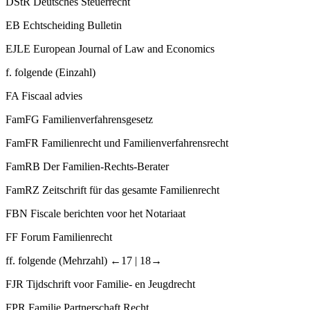
DStR
Deutsches Steuerrecht
EB
Echtscheiding Bulletin
EJLE
European Journal of Law and Economics
f.
folgende (Einzahl)
FA
Fiscaal advies
FamFG
Familienverfahrensgesetz
FamFR
Familienrecht und Familienverfahrensrecht
FamRB
Der Familien-Rechts-Berater
FamRZ
Zeitschrift für das gesamte Familienrecht
FBN
Fiscale berichten voor het Notariaat
FF
Forum Familienrecht
ff.
folgende (Mehrzahl)
←17 |
18→
FJR
Tijdschrift voor Familie- en Jeugdrecht
FPR
Familie Partnerschaft Recht