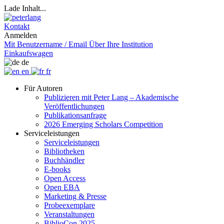
Lade Inhalt...
Kontakt
Anmelden
Mit Benutzername / Email
Über Ihre Institution
Einkaufswagen
de
en
fr
Für Autoren
Publizieren mit Peter Lang – Akademische
Veröffentlichungen
Publikationsanfrage
2026 Emerging Scholars Competition
Serviceleistungen
Serviceleistungen
Bibliotheken
Buchhändler
E-books
Open Access
Open EBA
Marketing & Presse
Probeexemplare
Veranstaltungen
BiblioCon 2025