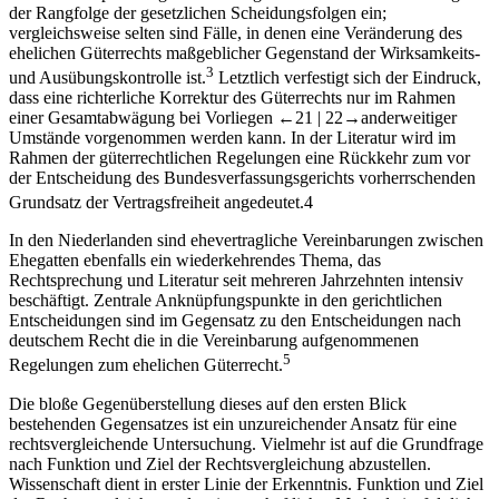
der Rangfolge der gesetzlichen Scheidungsfolgen ein;
vergleichsweise selten sind Fälle, in denen eine Veränderung des
ehelichen Güterrechts maßgeblicher Gegenstand der Wirksamkeits-
3
und Ausübungskontrolle ist.
Letztlich verfestigt sich der Eindruck,
dass eine richterliche Korrektur des Güterrechts nur im Rahmen
einer Gesamtabwägung bei Vorliegen
←21 |
22→
anderweitiger
Umstände vorgenommen werden kann. In der Literatur wird im
Rahmen der güterrechtlichen Regelungen eine Rückkehr zum vor
der Entscheidung des Bundesverfassungsgerichts vorherrschenden
Grundsatz der Vertragsfreiheit angedeutet.
4
In den Niederlanden sind ehevertragliche Vereinbarungen zwischen
Ehegatten ebenfalls ein wiederkehrendes Thema, das
Rechtsprechung und Literatur seit mehreren Jahrzehnten intensiv
beschäftigt. Zentrale Anknüpfungspunkte in den gerichtlichen
Entscheidungen sind im Gegensatz zu den Entscheidungen nach
deutschem Recht die in die Vereinbarung aufgenommenen
5
Regelungen zum ehelichen Güterrecht.
Die bloße Gegenüberstellung dieses auf den ersten Blick
bestehenden Gegensatzes ist ein unzureichender Ansatz für eine
rechtsvergleichende Untersuchung. Vielmehr ist auf die Grundfrage
nach Funktion und Ziel der Rechtsvergleichung abzustellen.
Wissenschaft dient in erster Linie der Erkenntnis. Funktion und Ziel