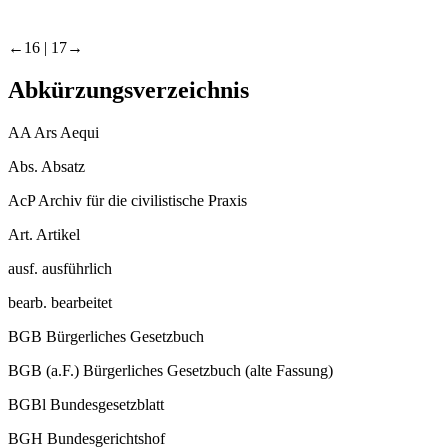
←16 |
17→
Abkürzungsverzeichnis
AA
Ars Aequi
Abs.
Absatz
AcP
Archiv für die civilistische Praxis
Art.
Artikel
ausf.
ausführlich
bearb.
bearbeitet
BGB
Bürgerliches Gesetzbuch
BGB (a.F.)
Bürgerliches Gesetzbuch (alte Fassung)
BGBl
Bundesgesetzblatt
BGH
Bundesgerichtshof