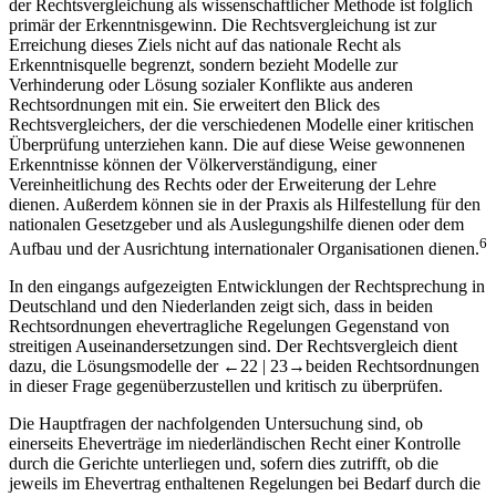
der Rechtsvergleichung als wissenschaftlicher Methode ist folglich
primär der Erkenntnisgewinn. Die Rechtsvergleichung ist zur
Erreichung dieses Ziels nicht auf das nationale Recht als
Erkenntnisquelle begrenzt, sondern bezieht Modelle zur
Verhinderung oder Lösung sozialer Konflikte aus anderen
Rechtsordnungen mit ein. Sie erweitert den Blick des
Rechtsvergleichers, der die verschiedenen Modelle einer kritischen
Überprüfung unterziehen kann. Die auf diese Weise gewonnenen
Erkenntnisse können der Völkerverständigung, einer
Vereinheitlichung des Rechts oder der Erweiterung der Lehre
dienen. Außerdem können sie in der Praxis als Hilfestellung für den
nationalen Gesetzgeber und als Auslegungshilfe dienen oder dem
6
Aufbau und der Ausrichtung internationaler Organisationen dienen.
In den eingangs aufgezeigten Entwicklungen der Rechtsprechung in
Deutschland und den Niederlanden zeigt sich, dass in beiden
Rechtsordnungen ehevertragliche Regelungen Gegenstand von
streitigen Auseinandersetzungen sind. Der Rechtsvergleich dient
dazu, die Lösungsmodelle der
←22 |
23→
beiden Rechtsordnungen
in dieser Frage gegenüberzustellen und kritisch zu überprüfen.
Die Hauptfragen der nachfolgenden Untersuchung sind, ob
einerseits Eheverträge im niederländischen Recht einer Kontrolle
durch die Gerichte unterliegen und, sofern dies zutrifft, ob die
jeweils im Ehevertrag enthaltenen Regelungen bei Bedarf durch die