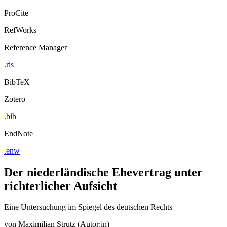
ProCite
RefWorks
Reference Manager
.ris
BibTeX
Zotero
.bib
EndNote
.enw
Der niederländische Ehevertrag unter
richterlicher Aufsicht
Eine Untersuchung im Spiegel des deutschen Rechts
von
Maximilian Strutz (Autor:in)