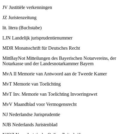
JV
Justitiële verkenningen
JZ
Juristenzeitung
lit.
litera (Buchstabe)
LJN
Landelijk jurisprudentienummer
MDR
Monatsschrift für Deutsches Recht
MittBayNot
Mitteilungen des Bayerischen Notarvereins, der
Notarkasse und der Landesnotarkammer Bayern
MvA II
Memorie van Antwoord aan de Tweede Kamer
MvT
Memorie van Toelichting
MvT Inv.
Memorie van Toelichting Invoeringswet
MvV
Maandblad voor Vermogensrecht
NJ
Nederlandse Jurisprudentie
NJB
Nederlands Juristenblad