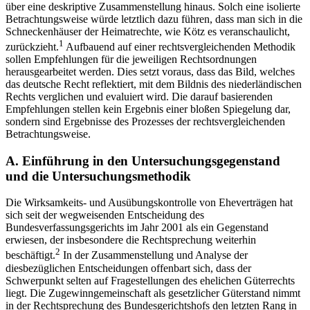
über eine deskriptive Zusammenstellung hinaus. Solch eine isolierte
Betrachtungsweise würde letztlich dazu führen, dass man sich in die
Schneckenhäuser der Heimatrechte, wie Kötz es veranschaulicht,
1
zurückzieht.
Aufbauend auf einer rechtsvergleichenden Methodik
sollen Empfehlungen für die jeweiligen Rechtsordnungen
herausgearbeitet werden. Dies setzt voraus, dass das Bild, welches
das deutsche Recht reflektiert, mit dem Bildnis des niederländischen
Rechts verglichen und evaluiert wird. Die darauf basierenden
Empfehlungen stellen kein Ergebnis einer bloßen Spiegelung dar,
sondern sind Ergebnisse des Prozesses der rechtsvergleichenden
Betrachtungsweise.
A.
Einführung in den Untersuchungsgegenstand
und die Untersuchungsmethodik
Die Wirksamkeits- und Ausübungskontrolle von Eheverträgen hat
sich seit der wegweisenden Entscheidung des
Bundesverfassungsgerichts im Jahr 2001 als ein Gegenstand
erwiesen, der insbesondere die Rechtsprechung weiterhin
2
beschäftigt.
In der Zusammenstellung und Analyse der
diesbezüglichen Entscheidungen offenbart sich, dass der
Schwerpunkt selten auf Fragestellungen des ehelichen Güterrechts
liegt. Die Zugewinngemeinschaft als gesetzlicher Güterstand nimmt
in der Rechtsprechung des Bundesgerichtshofs den letzten Rang in