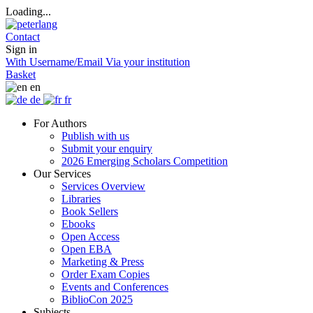
Loading...
Contact
Sign in
With Username/Email
Via your institution
Basket
en
de
fr
For Authors
Publish with us
Submit your enquiry
2026 Emerging Scholars Competition
Our Services
Services Overview
Libraries
Book Sellers
Ebooks
Open Access
Open EBA
Marketing & Press
Order Exam Copies
Events and Conferences
BiblioCon 2025
Subjects