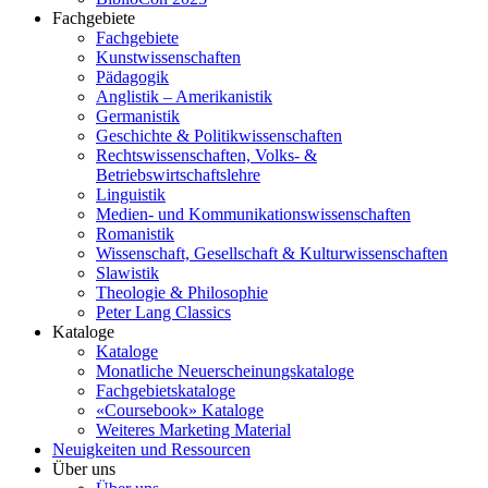
Fachgebiete
Fachgebiete
Kunstwissenschaften
Pädagogik
Anglistik – Amerikanistik
Germanistik
Geschichte & Politikwissenschaften
Rechtswissenschaften, Volks- &
Betriebswirtschaftslehre
Linguistik
Medien- und Kommunikationswissenschaften
Romanistik
Wissenschaft, Gesellschaft & Kulturwissenschaften
Slawistik
Theologie & Philosophie
Peter Lang Classics
Kataloge
Kataloge
Monatliche Neuerscheinungskataloge
Fachgebietskataloge
«Coursebook» Kataloge
Weiteres Marketing Material
Neuigkeiten und Ressourcen
Über uns