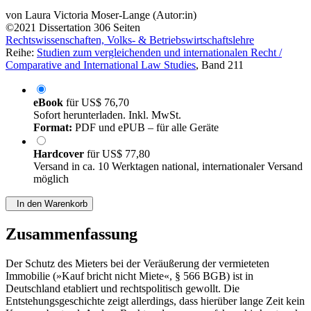
von
Laura Victoria Moser-Lange (Autor:in)
©2021
Dissertation
306 Seiten
Rechtswissenschaften, Volks- & Betriebswirtschaftslehre
Reihe:
Studien zum vergleichenden und internationalen Recht /
Comparative and International Law Studies
, Band 211
eBook
für
US$ 76,70
Sofort herunterladen. Inkl. MwSt.
Format:
PDF und ePUB – für alle Geräte
Hardcover
für
US$ 77,80
Versand in ca. 10 Werktagen national, internationaler Versand
möglich
In den Warenkorb
Zusammenfassung
Der Schutz des Mieters bei der Veräußerung der vermieteten
Immobilie (»Kauf bricht nicht Miete«, § 566 BGB) ist in
Deutschland etabliert und rechtspolitisch gewollt. Die
Entstehungsgeschichte zeigt allerdings, dass hierüber lange Zeit kein