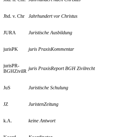
Jhd. v. Chr
Jahrhundert vor Christus
JURA
Juristische Ausbildung
jurisPK
juris PraxisKommentar
jurisPR-
juris PraxisReport BGH Zivilrecht
BGHZivilR
JuS
Juristische Schulung
JZ
JuristenZeitung
k.A.
keine Antwort