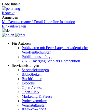
Lade Inhalt...
Kontakt
Anmelden
Mit Benutzername / Email
Über Ihre Institution
Einkaufswagen
de
en
fr
Für Autoren
Publizieren mit Peter Lang – Akademische
Veröffentlichungen
Publikationsanfrage
2026 Emerging Scholars Competition
Serviceleistungen
Serviceleistungen
Bibliotheken
Buchhändler
E-books
Open Access
Open EBA
Marketing & Presse
Probeexemplare
Veranstaltungen
BiblioCon 2025