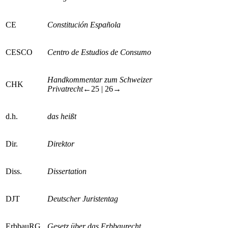
CE
Constitución Española
CESCO
Centro de Estudios de Consumo
Handkommentar zum Schweizer
CHK
Privatrecht
←25 | 26→
d.h.
das heißt
Dir.
Direktor
Diss.
Dissertation
DJT
Deutscher Juristentag
ErbbauRG
Gesetz über das Erbbaurecht