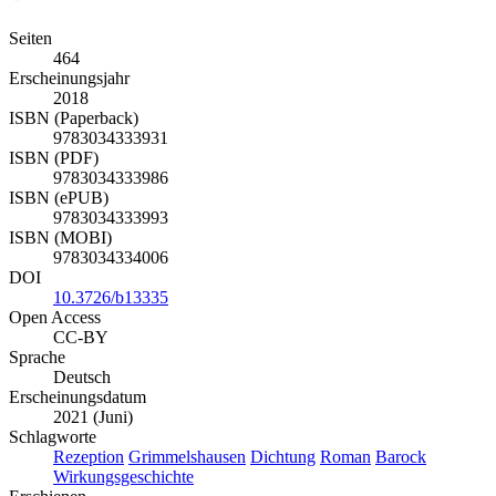
Seiten
464
Erscheinungsjahr
2018
ISBN (Paperback)
9783034333931
ISBN (PDF)
9783034333986
ISBN (ePUB)
9783034333993
ISBN (MOBI)
9783034334006
DOI
10.3726/b13335
Open Access
CC-BY
Sprache
Deutsch
Erscheinungsdatum
2021 (Juni)
Schlagworte
Rezeption
Grimmelshausen
Dichtung
Roman
Barock
Wirkungsgeschichte