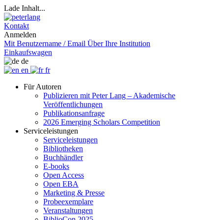
Lade Inhalt...
Kontakt
Anmelden
Mit Benutzername / Email
Über Ihre Institution
Einkaufswagen
de
en
fr
Für Autoren
Publizieren mit Peter Lang – Akademische
Veröffentlichungen
Publikationsanfrage
2026 Emerging Scholars Competition
Serviceleistungen
Serviceleistungen
Bibliotheken
Buchhändler
E-books
Open Access
Open EBA
Marketing & Presse
Probeexemplare
Veranstaltungen
BiblioCon 2025