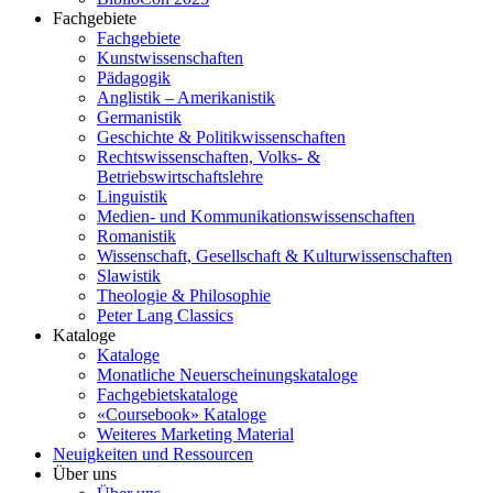
Fachgebiete
Fachgebiete
Kunstwissenschaften
Pädagogik
Anglistik – Amerikanistik
Germanistik
Geschichte & Politikwissenschaften
Rechtswissenschaften, Volks- &
Betriebswirtschaftslehre
Linguistik
Medien- und Kommunikationswissenschaften
Romanistik
Wissenschaft, Gesellschaft & Kulturwissenschaften
Slawistik
Theologie & Philosophie
Peter Lang Classics
Kataloge
Kataloge
Monatliche Neuerscheinungskataloge
Fachgebietskataloge
«Coursebook» Kataloge
Weiteres Marketing Material
Neuigkeiten und Ressourcen
Über uns