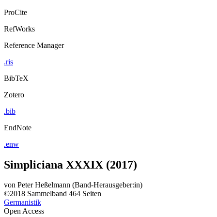
ProCite
RefWorks
Reference Manager
.ris
BibTeX
Zotero
.bib
EndNote
.enw
Simpliciana XXXIX (2017)
von
Peter Heßelmann (Band-Herausgeber:in)
©2018
Sammelband
464 Seiten
Germanistik
Open Access