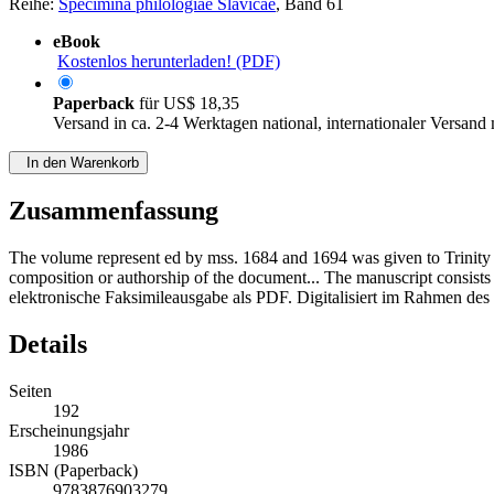
Reihe:
Specimina philologiae Slavicae
, Band 61
eBook
Kostenlos herunterladen! (PDF)
Paperback
für
US$ 18,35
Versand in ca. 2-4 Werktagen national, internationaler Versand
In den Warenkorb
Zusammenfassung
The volume represent ed by mss. 1684 and 1694 was given to Trinity 
composition or authorship of the document... The manuscript consists
elektronische Faksimileausgabe als PDF. Digitalisiert im Rahmen d
Details
Seiten
192
Erscheinungsjahr
1986
ISBN (Paperback)
9783876903279