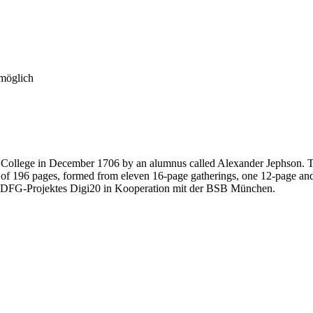
 möglich
College in December 1706 by an alumnus called Alexander Jephson. Ther
 of 196 pages, formed from eleven 16-page gatherings, one 12-page and
es DFG-Projektes Digi20 in Kooperation mit der BSB München.