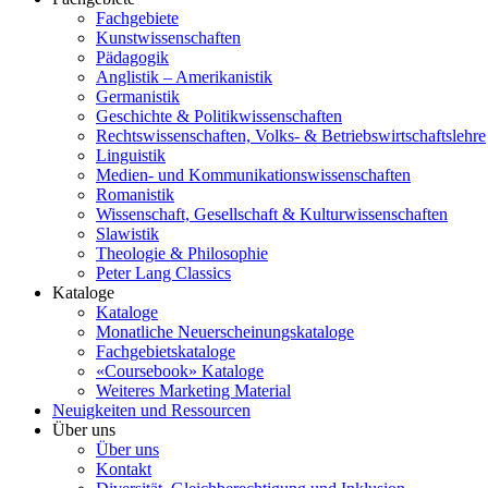
Fachgebiete
Kunstwissenschaften
Pädagogik
Anglistik – Amerikanistik
Germanistik
Geschichte & Politikwissenschaften
Rechtswissenschaften, Volks- & Betriebswirtschaftslehre
Linguistik
Medien- und Kommunikationswissenschaften
Romanistik
Wissenschaft, Gesellschaft & Kulturwissenschaften
Slawistik
Theologie & Philosophie
Peter Lang Classics
Kataloge
Kataloge
Monatliche Neuerscheinungskataloge
Fachgebietskataloge
«Coursebook» Kataloge
Weiteres Marketing Material
Neuigkeiten und Ressourcen
Über uns
Über uns
Kontakt