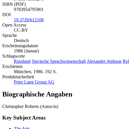
ISBN (PDF)
9783954795901
DOI
10.3726/b12106
Open Access
CC-BY
Sprache
Deutsch
Erscheinungsdatum
1986 (Januar)
Schlagworte
Russland
Slavische Sprachwissenschaft
Alexander Jephson
Rel
Erschienen
München, 1986. 192 S.
Produktsicherheit
Peter Lang Group AG
Biographische Angaben
Christopher Roberts (Autor:in)
Key Subject Areas
The Arts