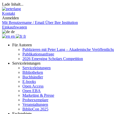
Lade Inhalt...
Kontakt
Anmelden
Mit Benutzername / Email
Über Ihre Institution
Einkaufswagen
de
en
fr
Für Autoren
Publizieren mit Peter Lang – Akademische Veröffentlic
Publikationsanfrage
2026 Emerging Scholars Competition
Serviceleistungen
Serviceleistungen
Bibliotheken
Buchhändler
E-books
Open Access
Open EBA
Marketing & Presse
Probeexemplare
Veranstaltungen
BiblioCon 2025
Fachgebiete