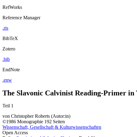
RefWorks
Reference Manager
.ris
BibTeX
Zotero
.bib
EndNote
.enw
The Slavonic Calvinist Reading-Primer in 
Teil 1
von
Christopher Roberts (Autor:in)
©1986
Monographie
192 Seiten
Wissenschaft, Gesellschaft & Kulturwissenschaften
Open Access