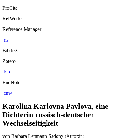
ProCite
RefWorks
Reference Manager
.ris
BibTeX
Zotero
.bib
EndNote
.enw
Karolina Karlovna Pavlova, eine
Dichterin russisch-deutscher
Wechselseitigkeit
von
Barbara Lettmann-Sadony (Autor:in)