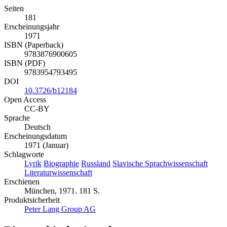
Seiten
181
Erscheinungsjahr
1971
ISBN (Paperback)
9783876900605
ISBN (PDF)
9783954793495
DOI
10.3726/b12184
Open Access
CC-BY
Sprache
Deutsch
Erscheinungsdatum
1971 (Januar)
Schlagworte
Lyrik
Biographie
Russland
Slavische Sprachwissenschaft
Literaturwissenschaft
Erschienen
München, 1971. 181 S.
Produktsicherheit
Peter Lang Group AG