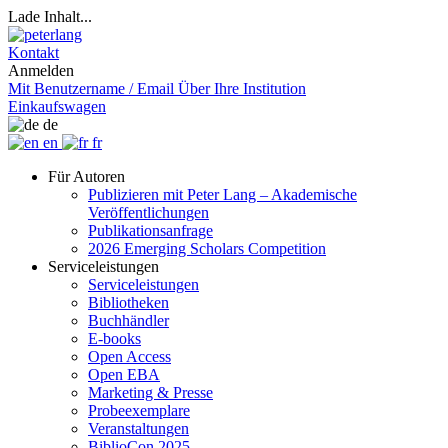
Lade Inhalt...
Kontakt
Anmelden
Mit Benutzername / Email
Über Ihre Institution
Einkaufswagen
de
en
fr
Für Autoren
Publizieren mit Peter Lang – Akademische
Veröffentlichungen
Publikationsanfrage
2026 Emerging Scholars Competition
Serviceleistungen
Serviceleistungen
Bibliotheken
Buchhändler
E-books
Open Access
Open EBA
Marketing & Presse
Probeexemplare
Veranstaltungen
BiblioCon 2025