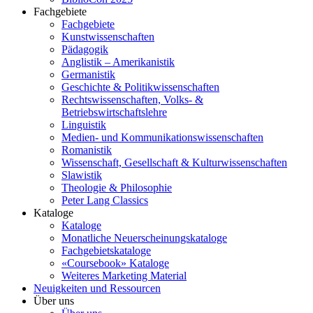
Fachgebiete
Fachgebiete
Kunstwissenschaften
Pädagogik
Anglistik – Amerikanistik
Germanistik
Geschichte & Politikwissenschaften
Rechtswissenschaften, Volks- &
Betriebswirtschaftslehre
Linguistik
Medien- und Kommunikationswissenschaften
Romanistik
Wissenschaft, Gesellschaft & Kulturwissenschaften
Slawistik
Theologie & Philosophie
Peter Lang Classics
Kataloge
Kataloge
Monatliche Neuerscheinungskataloge
Fachgebietskataloge
«Coursebook» Kataloge
Weiteres Marketing Material
Neuigkeiten und Ressourcen
Über uns