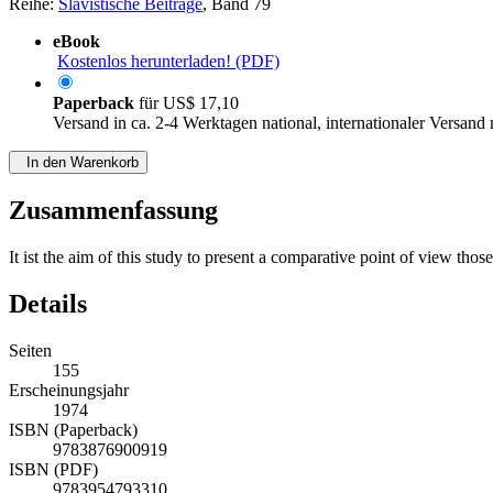
Reihe:
Slavistische Beiträge
, Band 79
eBook
Kostenlos herunterladen! (PDF)
Paperback
für
US$ 17,10
Versand in ca. 2-4 Werktagen national, internationaler Versand
In den Warenkorb
Zusammenfassung
It ist the aim of this study to present a comparative point of view thos
Details
Seiten
155
Erscheinungsjahr
1974
ISBN (Paperback)
9783876900919
ISBN (PDF)
9783954793310