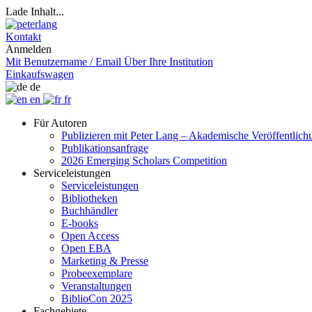
Lade Inhalt...
Kontakt
Anmelden
Mit Benutzername / Email
Über Ihre Institution
Einkaufswagen
de
en
fr
Für Autoren
Publizieren mit Peter Lang – Akademische Veröffentlic
Publikationsanfrage
2026 Emerging Scholars Competition
Serviceleistungen
Serviceleistungen
Bibliotheken
Buchhändler
E-books
Open Access
Open EBA
Marketing & Presse
Probeexemplare
Veranstaltungen
BiblioCon 2025
Fachgebiete