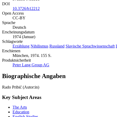
DOI
10.3726/b12212
Open Access
CC-BY
Sprache
Deutsch
Erscheinungsdatum
1974 (Januar)
Schlagworte
Erzählung
Nihilismus
Russland
Slavische Sprachwissenschaft
Erschienen
München, 1974. 155 S.
Produktsicherheit
Peter Lang Group AG
Biographische Angaben
Rado Pribić (Autor:in)
Key Subject Areas
The Arts
Education
English Studies