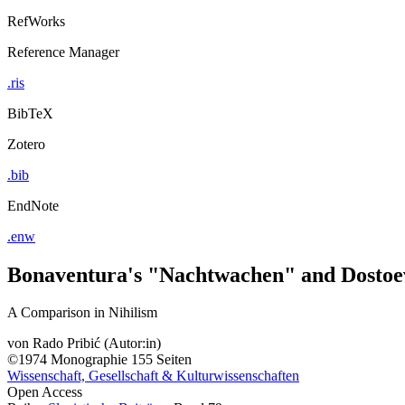
RefWorks
Reference Manager
.ris
BibTeX
Zotero
.bib
EndNote
.enw
Bonaventura's "Nachtwachen" and Dostoe
A Comparison in Nihilism
von
Rado Pribić (Autor:in)
©1974
Monographie
155 Seiten
Wissenschaft, Gesellschaft & Kulturwissenschaften
Open Access