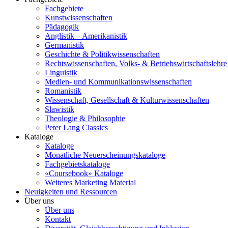
Fachgebiete
Kunstwissenschaften
Pädagogik
Anglistik – Amerikanistik
Germanistik
Geschichte & Politikwissenschaften
Rechtswissenschaften, Volks- & Betriebswirtschaftslehre
Linguistik
Medien- und Kommunikationswissenschaften
Romanistik
Wissenschaft, Gesellschaft & Kulturwissenschaften
Slawistik
Theologie & Philosophie
Peter Lang Classics
Kataloge
Kataloge
Monatliche Neuerscheinungskataloge
Fachgebietskataloge
«Coursebook» Kataloge
Weiteres Marketing Material
Neuigkeiten und Ressourcen
Über uns
Über uns
Kontakt