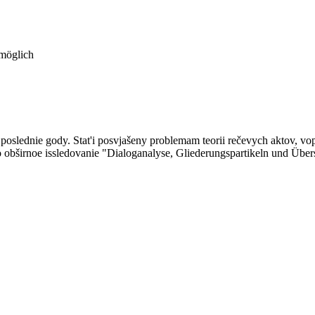
 möglich
 poslednie gody. Stat'i posvjašeny problemam teorii rečevych aktov, vop
o obširnoe issledovanie "Dialoganalyse, Gliederungspartikeln und Überse