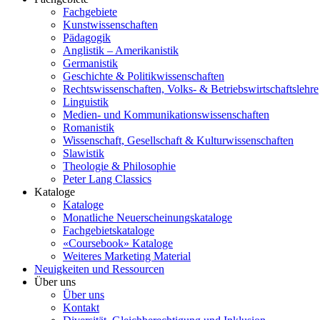
Fachgebiete
Kunstwissenschaften
Pädagogik
Anglistik – Amerikanistik
Germanistik
Geschichte & Politikwissenschaften
Rechtswissenschaften, Volks- & Betriebswirtschaftslehre
Linguistik
Medien- und Kommunikationswissenschaften
Romanistik
Wissenschaft, Gesellschaft & Kulturwissenschaften
Slawistik
Theologie & Philosophie
Peter Lang Classics
Kataloge
Kataloge
Monatliche Neuerscheinungskataloge
Fachgebietskataloge
«Coursebook» Kataloge
Weiteres Marketing Material
Neuigkeiten und Ressourcen
Über uns
Über uns
Kontakt