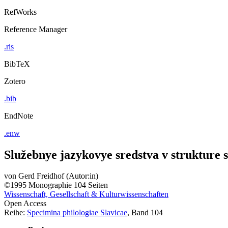
RefWorks
Reference Manager
.ris
BibTeX
Zotero
.bib
EndNote
.enw
Služebnye jazykovye sredstva v strukture 
von
Gerd Freidhof (Autor:in)
©1995
Monographie
104 Seiten
Wissenschaft, Gesellschaft & Kulturwissenschaften
Open Access
Reihe:
Specimina philologiae Slavicae
, Band 104