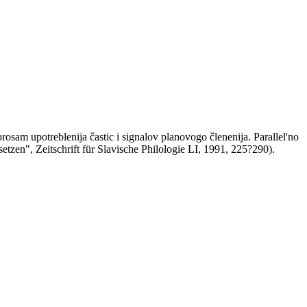
rosam upotreblenija častic i signalov planovogo členenija. Parallel'no
tzen", Zeitschrift für Slavische Philologie LI, 1991, 225?290).