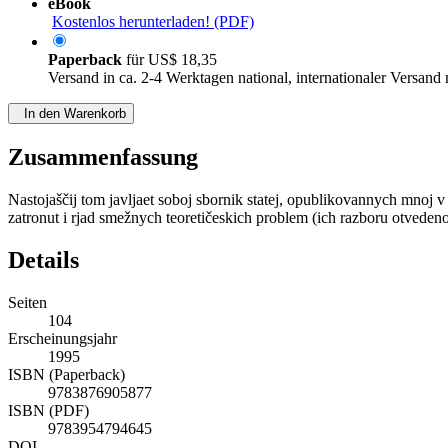
eBook
Kostenlos herunterladen! (PDF)
Paperback
für
US$ 18,35
Versand in ca. 2-4 Werktagen national, internationaler Versand
In den Warenkorb
Zusammenfassung
Nastojaščij tom javljaet soboj sbornik statej, opublikovannych mnoj v
zatronut i rjad smežnych teoretičeskich problem (ich razboru otveden
Details
Seiten
104
Erscheinungsjahr
1995
ISBN (Paperback)
9783876905877
ISBN (PDF)
9783954794645
DOI