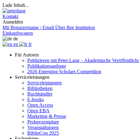
Lade Inhalt...
Kontakt
Anmelden
Mit Benutzername / Email
Über Ihre Institution
Einkaufswagen
de
en
fr
Für Autoren
Publizieren mit Peter Lang – Akademische Veröffentlic
Publikationsanfrage
2026 Emerging Scholars Competition
Serviceleistungen
Serviceleistungen
Bibliotheken
Buchhändler
E-books
Open Access
Open EBA
Marketing & Presse
Probeexemplare
Veranstaltungen
BiblioCon 2025
Fachgebiete