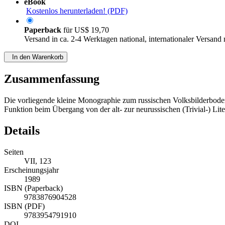
eBook
Kostenlos herunterladen! (PDF)
Paperback
für
US$ 19,70
Versand in ca. 2-4 Werktagen national, internationaler Versand
In den Warenkorb
Zusammenfassung
Die vorliegende kleine Monographie zum russischen Volksbilderboden (
Funktion beim Übergang von der alt- zur neurussischen (Trivial-) Lite
Details
Seiten
VII, 123
Erscheinungsjahr
1989
ISBN (Paperback)
9783876904528
ISBN (PDF)
9783954791910
DOI