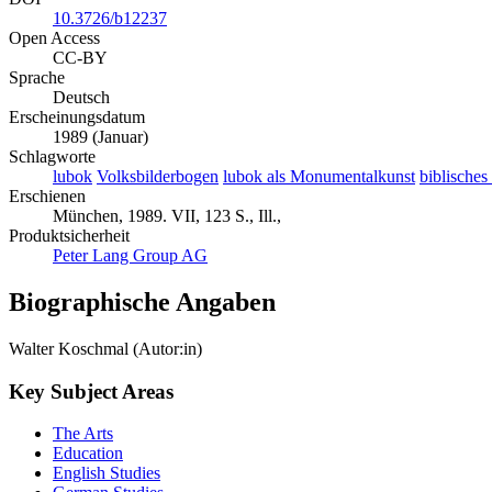
10.3726/b12237
Open Access
CC-BY
Sprache
Deutsch
Erscheinungsdatum
1989 (Januar)
Schlagworte
lubok
Volksbilderbogen
lubok als Monumentalkunst
biblisches
Erschienen
München, 1989. VII, 123 S., Ill.,
Produktsicherheit
Peter Lang Group AG
Biographische Angaben
Walter Koschmal (Autor:in)
Key Subject Areas
The Arts
Education
English Studies