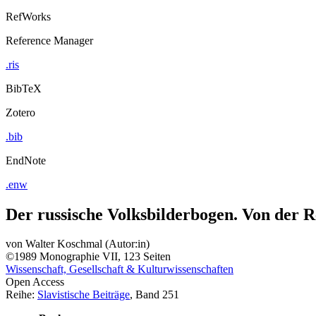
RefWorks
Reference Manager
.ris
BibTeX
Zotero
.bib
EndNote
.enw
Der russische Volksbilderbogen. Von der 
von
Walter Koschmal (Autor:in)
©1989
Monographie
VII, 123 Seiten
Wissenschaft, Gesellschaft & Kulturwissenschaften
Open Access
Reihe:
Slavistische Beiträge
, Band 251