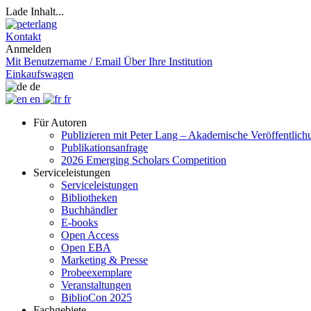
Lade Inhalt...
Kontakt
Anmelden
Mit Benutzername / Email
Über Ihre Institution
Einkaufswagen
de
en
fr
Für Autoren
Publizieren mit Peter Lang – Akademische Veröffentlic
Publikationsanfrage
2026 Emerging Scholars Competition
Serviceleistungen
Serviceleistungen
Bibliotheken
Buchhändler
E-books
Open Access
Open EBA
Marketing & Presse
Probeexemplare
Veranstaltungen
BiblioCon 2025
Fachgebiete