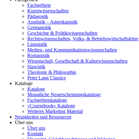
Fachgebiete
Kunstwissenschaften
Pädagogik
Anglistik – Amerikanistik
Germanistik
Geschichte & Politikwissenschaften
Rechtswissenschaften, Volks- & Betriebswirtschaftslehre
Linguistik
Medien- und Kommunikationswissenschaften
Romanistik
Wissenschaft, Gesellschaft & Kulturwissenschaften
Slawistik
Theologie & Philosophie
Peter Lang Classics
Kataloge
Kataloge
Monatliche Neuerscheinungskataloge
Fachgebietskataloge
«Coursebook» Kataloge
Weiteres Marketing Material
Neuigkeiten und Ressourcen
Über uns
Über uns
Kontakt