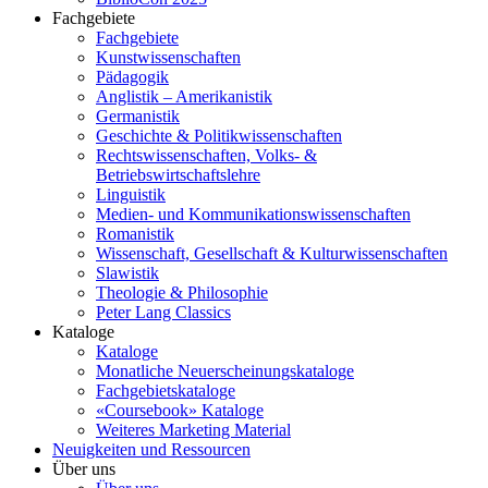
Fachgebiete
Fachgebiete
Kunstwissenschaften
Pädagogik
Anglistik – Amerikanistik
Germanistik
Geschichte & Politikwissenschaften
Rechtswissenschaften, Volks- &
Betriebswirtschaftslehre
Linguistik
Medien- und Kommunikationswissenschaften
Romanistik
Wissenschaft, Gesellschaft & Kulturwissenschaften
Slawistik
Theologie & Philosophie
Peter Lang Classics
Kataloge
Kataloge
Monatliche Neuerscheinungskataloge
Fachgebietskataloge
«Coursebook» Kataloge
Weiteres Marketing Material
Neuigkeiten und Ressourcen
Über uns