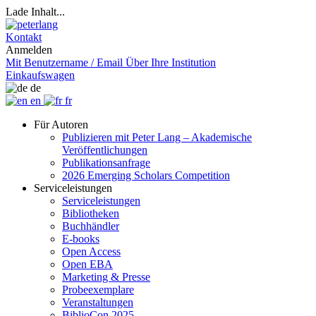
Lade Inhalt...
Kontakt
Anmelden
Mit Benutzername / Email
Über Ihre Institution
Einkaufswagen
de
en
fr
Für Autoren
Publizieren mit Peter Lang – Akademische
Veröffentlichungen
Publikationsanfrage
2026 Emerging Scholars Competition
Serviceleistungen
Serviceleistungen
Bibliotheken
Buchhändler
E-books
Open Access
Open EBA
Marketing & Presse
Probeexemplare
Veranstaltungen
BiblioCon 2025