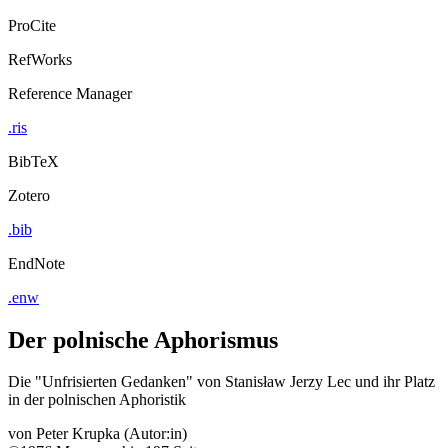
ProCite
RefWorks
Reference Manager
.ris
BibTeX
Zotero
.bib
EndNote
.enw
Der polnische Aphorismus
Die "Unfrisierten Gedanken" von Stanisław Jerzy Lec und ihr Platz
in der polnischen Aphoristik
von
Peter Krupka (Autor:in)